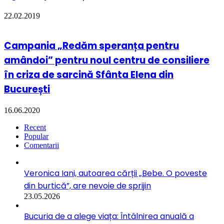
22.02.2019
Campania „Redăm speranța pentru
amândoi” pentru noul centru de consiliere
în criza de sarcină Sfânta Elena din
București
16.06.2020
Recent
Popular
Comentarii
Veronica Iani, autoarea cărții „Bebe. O poveste
din burtică”, are nevoie de sprijin
23.05.2026
Bucuria de a alege viața: Întâlnirea anuală a