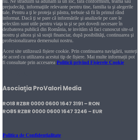
nu. Ne străduim să adunăm la un loc, fără conformism, teamă sau
prejudecăţi, informaţiile relevante pentru tine, familia ta şi alegerile
tale. Pentru a ţi le proteja şi păstra, trebuie să fii în primul rând
informat. Dacă ţi se pare că informările şi analizele pe care le
selectăm sunt utile pentru viaţa ta şi se pot dovedi necesare în
dezbaterea publică din România, te invităm să faci cunoscut site-ul
nostru şi altora şi să susţii financiar, după posibilităţi, continuarea şi
profesionalizarea demersului nostru.
Acest site utilizează fișiere cookie. Prin continuarea navigării, sunteți
de acord cu utilizarea acestui tip de fișiere. Mai multe informații pot
fi consultate prin accesarea
Politicii privind Fișierele Cookie
DONEAZĂ!
Asociaţia ProValori Media
RO18 RZBR 0000 0600 1647 3191 – RON
RO85 RZBR 0000 0600 1647 3246 – EUR
Politica de Confidențialitate