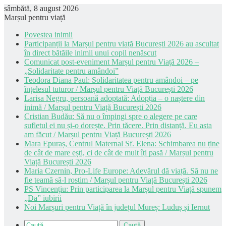
sâmbătă, 8 august 2026
Marșul pentru viață
Povestea inimii
Participanții la Marșul pentru viață București 2026 au ascultat
în direct bătăile inimii unui copil nenăscut
Comunicat post-eveniment Marșul pentru Viață 2026 –
„Solidaritate pentru amândoi”
Teodora Diana Paul: Solidaritatea pentru amândoi – pe
înțelesul tuturor / Marșul pentru Viață București 2026
Larisa Negru, persoană adoptată: Adopția – o naștere din
inimă / Marșul pentru Viață București 2026
Cristian Budău: Să nu o împingi spre o alegere pe care
sufletul ei nu și-o dorește. Prin tăcere. Prin distanță. Eu asta
am făcut / Marșul pentru Viață București 2026
Mara Epuraș, Centrul Maternal Sf. Elena: Schimbarea nu ține
de cât de mare ești, ci de cât de mult îți pasă / Marșul pentru
Viață București 2026
Maria Czernin, Pro-Life Europe: Adevărul dă viață. Să nu ne
fie teamă să-l rostim / Marșul pentru Viață București 2026
PS Vincențiu: Prin participarea la Marșul pentru Viață spunem
„Da” iubirii
Noi Marșuri pentru Viață în județul Mureș: Luduș și Iernut
Caută