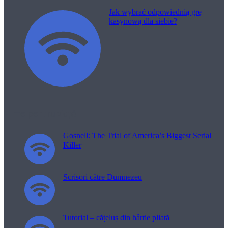
Jak wybrać odpowiednią grę
kasynową dla siebie?
Filme pentru viață
Gosnell: The Trial of America’s Biggest Serial
Killer
Scrisori către Dumnezeu
Tutorial – cățeluș din hârtie pliată