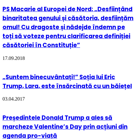
PS Macarie al Europei de Nord: „Desființând
binaritatea genului și căsătoria, desființăm
omul! Cu dragoste și nădejde îndemn pe
toți să voteze pentru clarificarea definiției
căsătoriei în Constituție”
17.09.2018
„Suntem binecuvântați!” Soția lui Eric
Trump, Lara, este însărcinată cu un băiețel
03.04.2017
Președintele Donald Trump a ales să
marcheze Valentine’s Day prin acțiuni din
agenda pro-viață