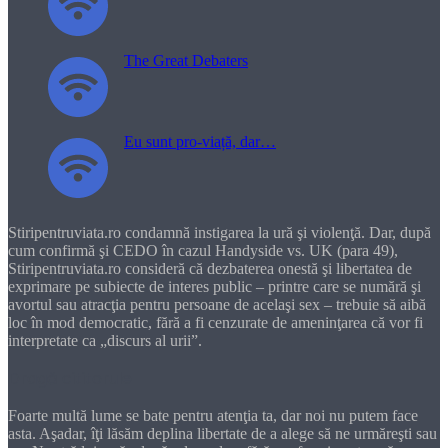
The Great Debaters
Eu sunt pro-viață, dar…
Stiripentruviata.ro condamnă instigarea la ură şi violenţă. Dar, după
cum confirmă şi CEDO în cazul Handyside vs. UK (para 49),
Stiripentruviata.ro consideră că dezbaterea onestă şi libertatea de
exprimare pe subiecte de interes public – printre care se numără şi
avortul sau atracţia pentru persoane de acelaşi sex – trebuie să aibă
loc în mod democratic, fără a fi cenzurate de ameninţarea că vor fi
interpretate ca „discurs al urii”.
Dragă cititorule
Foarte multă lume se bate pentru atenţia ta, dar noi nu putem face
asta. Aşadar, îţi lăsăm deplina libertate de a alege să ne urmăreşti sau