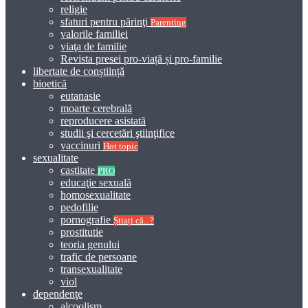
religie
sfaturi pentru părinţi
Parenting
valorile familiei
viaţa de familie
Revista presei pro-viață și pro-familie
libertate de conștiință
bioetică
eutanasie
moarte cerebrală
reproducere asistată
studii şi cercetări ştiinţifice
vaccinuri
Hot topic
sexualitate
castitate
PRO
educaţie sexuală
homosexualitate
pedofilie
pornografie
Știați că...?
prostitutie
teoria genului
trafic de persoane
transexualitate
viol
dependenţe
alcoolism