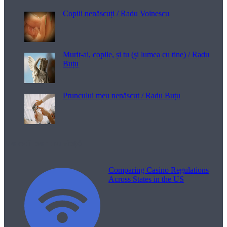
Copiii nenăscuți / Radu Voinescu
Murit-ai, copile, și tu (și lumea cu tine) / Radu
Buțu
Pruncului meu nenăscut / Radu Buțu
Melodii pentru viață
Comparing Casino Regulations
Across States in the US