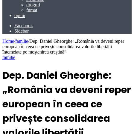
droguri
fumat
opinii
Facebook
Sidebar
Home
/
familie
/
Dep. Daniel Gheorghe: „România va deveni reper
european în ceea ce privește consolidarea valorile libertății
întemeiate pe moștenirea creștină”
familie
Dep. Daniel Gheorghe:
„România va deveni reper
european în ceea ce
privește consolidarea
valorile libertății