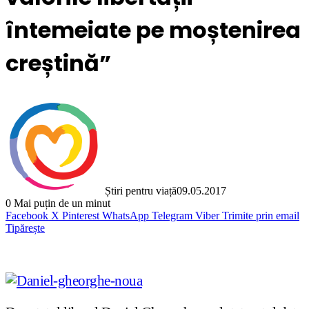
întemeiate pe moștenirea
creștină”
Știri pentru viață
09.05.2017
0
Mai puțin de un minut
Facebook
X
Pinterest
WhatsApp
Telegram
Viber
Trimite prin email
Tipărește