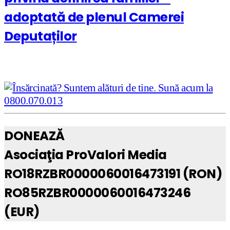
adoptată de plenul Camerei
Deputaților
DONEAZĂ
Asociaţia ProValori Media
RO18RZBR0000060016473191 (RON)
RO85RZBR0000060016473246
(EUR)