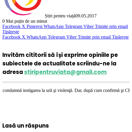
Știri pentru viață
09.05.2017
0
Mai puțin de un minut
Facebook
X
Pinterest
WhatsApp
Telegram
Viber
Trimite prin email
Tipărește
Facebook
X
WhatsApp
Telegram
Viber
Trimite prin email
Tipărește
Invităm cititorii să își exprime opiniile pe
subiectele de actualitate scriindu-ne la
adresa
stiripentruviata@gmail.com
tigarea la ură şi violenţă. Dar, după cum confirmă şi CEDO în cazul Hand
Lasă un răspuns