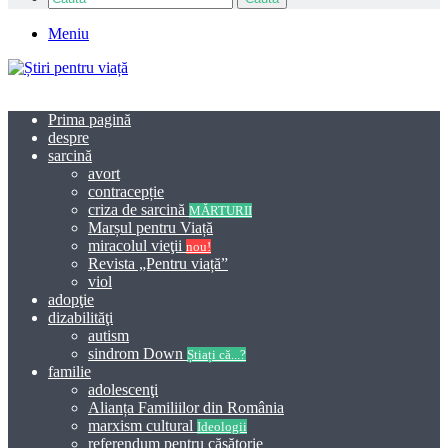
Meniu
Prima pagină
despre
sarcină
avort
contracepție
criza de sarcină
MĂRTURII
Marșul pentru Viață
miracolul vieţii
nou!
Revista „Pentru viață”
viol
adopţie
dizabilităţi
autism
sindrom Down
Știați că...?
familie
adolescenţi
Alianța Familiilor din România
marxism cultural
Ideologii
referendum pentru căsătorie