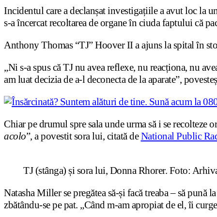
Incidentul care a declanșat investigațiile a avut loc l
s-a încercat recoltarea de organe în ciuda faptului că pa
Anthony Thomas “TJ” Hoover II a ajuns la spital în st
„Ni s-a spus că TJ nu avea reflexe, nu reacționa, nu avea
am luat decizia de a-l deconecta de la aparate”, poveste
Chiar pe drumul spre sala unde urma să i se recolteze org
acolo
”, a povestit sora lui, citată de
National Public Ra
TJ (stânga) și sora lui, Donna Rhorer. Foto: Arhiv
Natasha Miller se pregătea să-și facă treaba – să pună la
zbătându-se pe pat. „Când m-am apropiat de el, îi curgeau