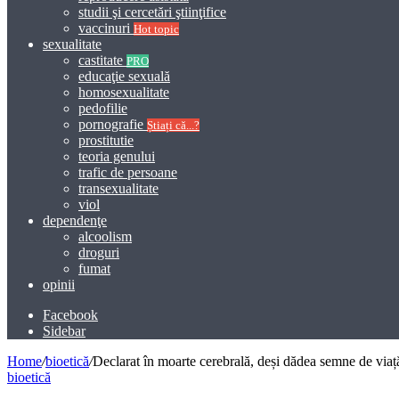
studii şi cercetări ştiinţifice
vaccinuri
Hot topic
sexualitate
castitate
PRO
educaţie sexuală
homosexualitate
pedofilie
pornografie
Știați că...?
prostitutie
teoria genului
trafic de persoane
transexualitate
viol
dependenţe
alcoolism
droguri
fumat
opinii
Facebook
Sidebar
Home
/
bioetică
/
Declarat în moarte cerebrală, deși dădea semne de viață
bioetică