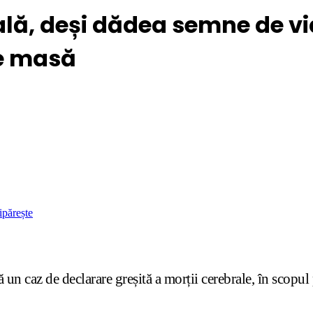
lă, deși dădea semne de via
pe masă
ipărește
n caz de declarare greșită a morții cerebrale, în scopul 