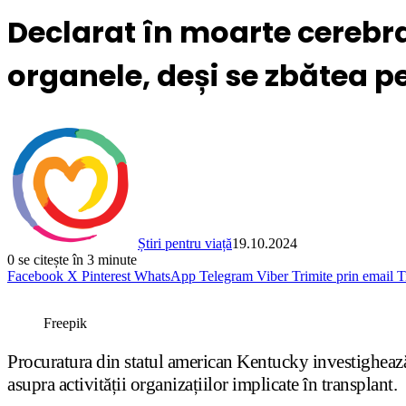
Declarat în moarte cerebra
organele, deși se zbătea 
Știri pentru viață
19.10.2024
0
se citește în 3 minute
Facebook
X
Pinterest
WhatsApp
Telegram
Viber
Trimite prin email
T
Freepik
Procuratura din statul american Kentucky investighează u
asupra activității organizațiilor implicate în transplant.