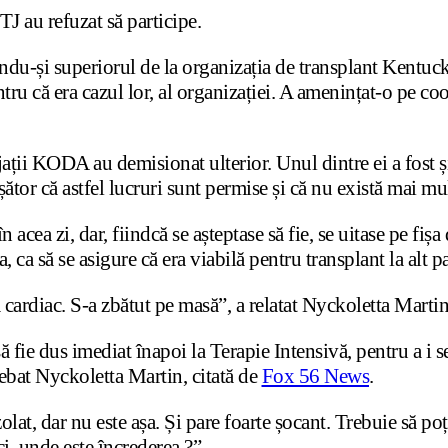
TJ au refuzat să participe.
ndu-și superiorul de la organizația de transplant Kentu
ntru că era cazul lor, al organizației. A amenințat-o pe co
ajații KODA au demisionat ulterior. Unul dintre ei a fost
șător că astfel lucruri sunt permise și că nu există mai m
 acea zi, dar, fiindcă se așteptase să fie, se uitase pe fișa
a să se asigure că era viabilă pentru transplant la alt pa
m cardiac. S-a zbătut pe masă”, a relatat Nyckoletta Mart
c să fie dus imediat înapoi la Terapie Intensivă, pentru a 
ntrebat Nyckoletta Martin, citată de
Fox 56 News
.
lat, dar nu este așa. Și pare foarte șocant. Trebuie să poț
ci, unde este încrederea ?”