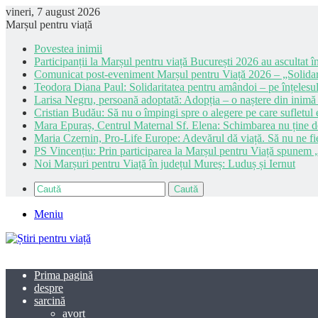
vineri, 7 august 2026
Marșul pentru viață
Povestea inimii
Participanții la Marșul pentru viață București 2026 au ascultat în
Comunicat post-eveniment Marșul pentru Viață 2026 – „Solidar
Teodora Diana Paul: Solidaritatea pentru amândoi – pe înțelesul
Larisa Negru, persoană adoptată: Adopția – o naștere din inimă
Cristian Budău: Să nu o împingi spre o alegere pe care sufletul e
Mara Epuraș, Centrul Maternal Sf. Elena: Schimbarea nu ține de 
Maria Czernin, Pro-Life Europe: Adevărul dă viață. Să nu ne fi
PS Vincențiu: Prin participarea la Marșul pentru Viață spunem „
Noi Marșuri pentru Viață în județul Mureș: Luduș și Iernut
Caută
Meniu
Prima pagină
despre
sarcină
avort