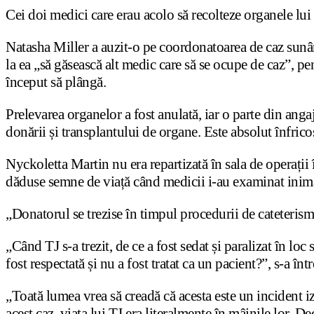
Cei doi medici care erau acolo să recolteze organele lui 
Natasha Miller a auzit-o pe coordonatoarea de caz sunâ
la ea „să găsească alt medic care să se ocupe de caz”, pe
început să plângă.
Prelevarea organelor a fost anulată, iar o parte din ang
donării și transplantului de organe. Este absolut înfrico
Nyckoletta Martin nu era repartizată în sala de operații în
dăduse semne de viață când medicii i-au examinat inima, c
„Donatorul se trezise în timpul procedurii de cateteris
„Când TJ s-a trezit, de ce a fost sedat și paralizat în lo
fost respectată și nu a fost tratat ca un pacient?”, s-a î
„Toată lumea vrea să creadă că acesta este un incident izo
acest caz, viața lui TJ era literalmente în mâinile lor. De