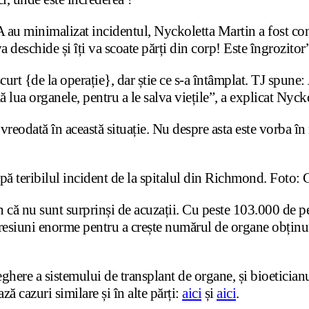
au minimalizat incidentul, Nyckoletta Martin a fost const
 va deschide și îți va scoate părți din corp! Este îngrozitor
t {de la operație}, dar știe ce s-a întâmplat. TJ spune:
 lua organele, pentru a le salva viețile”, a explicat Nycko
vreodată în această situație. Nu despre asta este vorba în
după teribilul incident de la spitalul din Richmond. Foto:
că nu sunt surprinși de acuzații. Cu peste 103.000 de per
resiuni enorme pentru a crește numărul de organe obținute
here a sistemului de transplant de organe, și bioetician
 cazuri similare și în alte părți:
aici
și
aici
.