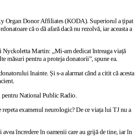
cky Organ Donor Affiliates (KODA). Superiorul a țipat
ordonatoare că o dă afară dacă nu rezolvă, iar aceasta a
 și Nyckoletta Martin: „Mi-am dedicat întreaga viață
ulte măsuri pentru a proteja donatorii”, spune ea.
 donatorului înainte. Și s-a alarmat când a citit că acesta
cient.
in pentru National Public Radio.
i se repeta examenul neurologic? De ce viața lui TJ nu a
i avea încredere în oamenii care au grijă de tine, iar în