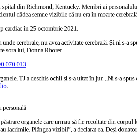
a un spital din Richmond, Kentucky. Membri ai personalulu
cientul dădea semne vizibile că nu era în moarte cerebrală
op cardiac în 25 octombrie 2021.
 unde cerebrale, nu avea activitate cerebrală. Și ni s-a sp
ște sora lui, Donna Rhorer.
anele, TJ a deschis ochii și s-a uitat în jur. „Ni s-a spus
dio
.
a personală
 păstrare organele care urmau să fie recoltate din corpul l
 lacrimile. Plângea vizibil”, a declarat ea. Deși donatoru