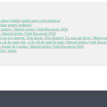
 direct bătăile inimii unui copil nenăscut
itate pentru amândoi”
 tuturor / Marșul pentru Viață București 2026
 / Marșul pentru Viață București 2026
i nu și-o dorește. Prin tăcere. Prin distanță. Eu asta am făcut / Marșul
cât de mare ești, ci de cât de mult îți pasă / Marșul pentru Viață Bucur
e teamă să-l rostim / Marșul pentru Viață București 2026
Da” iubirii