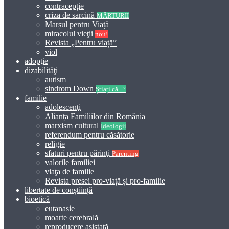
contracepție
criza de sarcină
MĂRTURII
Marșul pentru Viață
miracolul vieţii
nou!
Revista „Pentru viață”
viol
adopţie
dizabilităţi
autism
sindrom Down
Știați că...?
familie
adolescenţi
Alianța Familiilor din România
marxism cultural
Ideologii
referendum pentru căsătorie
religie
sfaturi pentru părinţi
Parenting
valorile familiei
viaţa de familie
Revista presei pro-viață și pro-familie
libertate de conștiință
bioetică
eutanasie
moarte cerebrală
reproducere asistată