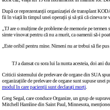
După ce reprezentanții organizației de transplant KODA 
fii în viață în timpul unei operații și să știi că cineva te
„TJ are o mulțime de probleme de memorie pe termen scur
simte vinovat pentru că nu a murit, ca oamenii să-i poată
„Este oribil pentru mine. Nimeni nu ar trebui să fie pus 
TJ a dansat cu sora lui la nunta acesteia, doi ani 
Criticii sistemului de prelevare de organe din SUA spun 
organizațiile de prelevare de organe sunt supuse unei p
modul în care pacienții sunt declarați morți
.
Greg Segal, care conduce Organize, un grup de supraveg
Mitchell Hamline din Saint Paul, Minnesota, menționează