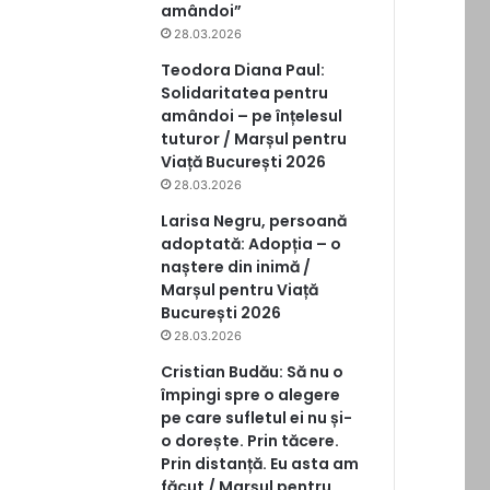
amândoi”
28.03.2026
Teodora Diana Paul:
Solidaritatea pentru
amândoi – pe înțelesul
tuturor / Marșul pentru
Viață București 2026
28.03.2026
Larisa Negru, persoană
adoptată: Adopția – o
naștere din inimă /
Marșul pentru Viață
București 2026
28.03.2026
Cristian Budău: Să nu o
împingi spre o alegere
pe care sufletul ei nu și-
o dorește. Prin tăcere.
Prin distanță. Eu asta am
făcut / Marșul pentru