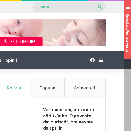
Caută
Facebook
Sidebar
e
opinii
Recent
Popular
Comentarii
Veronica Iani, autoarea
cărții „Bebe. O poveste
din burtică”, are nevoie
de sprijin