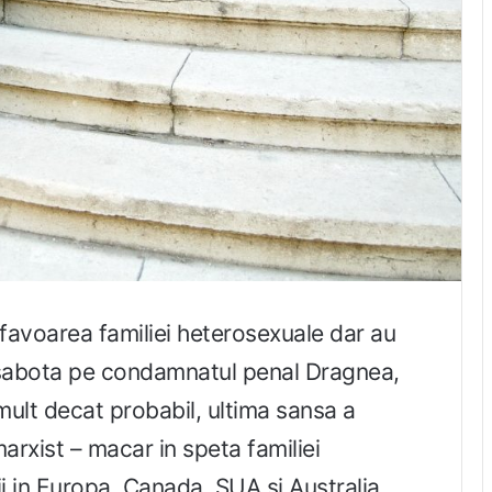
 favoarea familiei heterosexuale dar au
 sabota pe condamnatul penal Dragnea,
 mult decat probabil, ultima sansa a
rxist – macar in speta familiei
i in Europa, Canada, SUA si Australia.