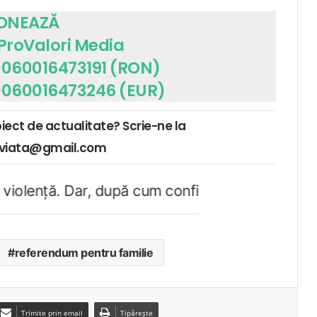
ONEAZĂ
 ProValori Media
060016473191 (RON)
060016473246 (EUR)
biect de actualitate? Scrie-ne la
ruviata@gmail.com
după cum confirmă şi CEDO în cazul Handyside vs.
referendum pentru familie
Trimite prin email
Tipărește