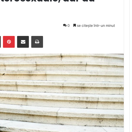
0
se citește într-un minut
X
Pinterest
Trimite prin email
Tipărește