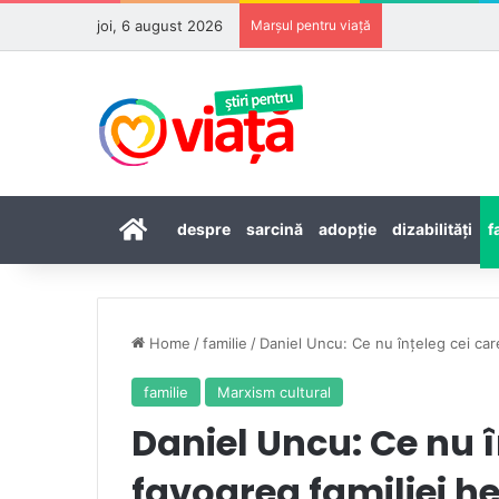
joi, 6 august 2026
Marșul pentru viață
Prima pagină
despre
sarcină
adopţie
dizabilităţi
f
Home
/
familie
/
Daniel Uncu: Ce nu înțeleg cei car
familie
Marxism cultural
Daniel Uncu: Ce nu î
favoarea familiei h