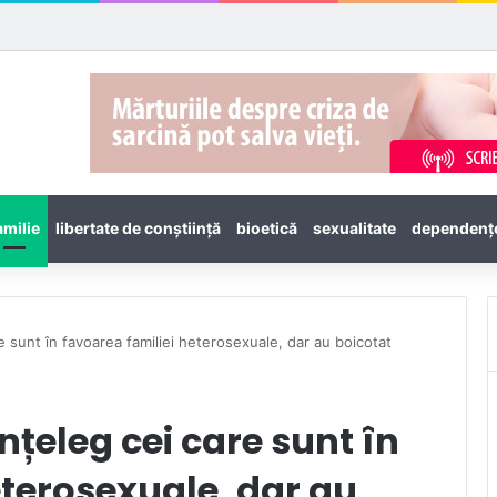
amilie
libertate de conștiință
bioetică
sexualitate
dependenţ
e sunt în favoarea familiei heterosexuale, dar au boicotat
nțeleg cei care sunt în
eterosexuale, dar au