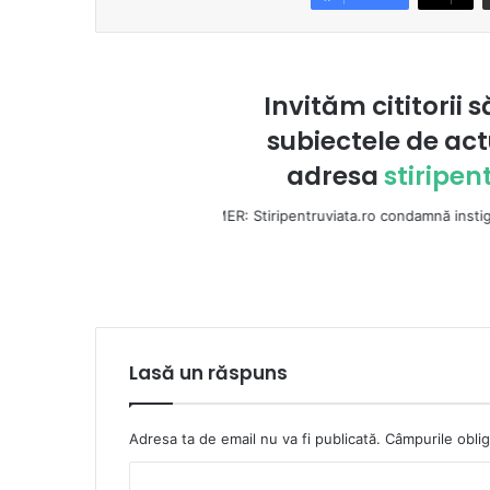
Invităm cititorii s
subiectele de act
adresa
stiripe
DISCLAIMER: Stiripentruviata.ro condamnă instigarea la ură şi vi
Lasă un răspuns
Adresa ta de email nu va fi publicată.
Câmpurile oblig
C