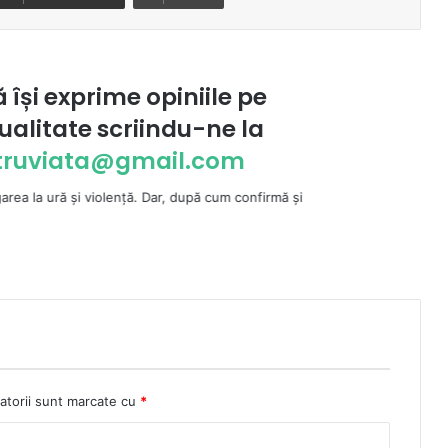
ă își exprime opiniile pe
ualitate scriindu-ne la
ntruviata@gmail.com
olenţă. Dar, după cum confirmă şi CEDO în cazul Handyside vs. UK (para 49
atorii sunt marcate cu
*