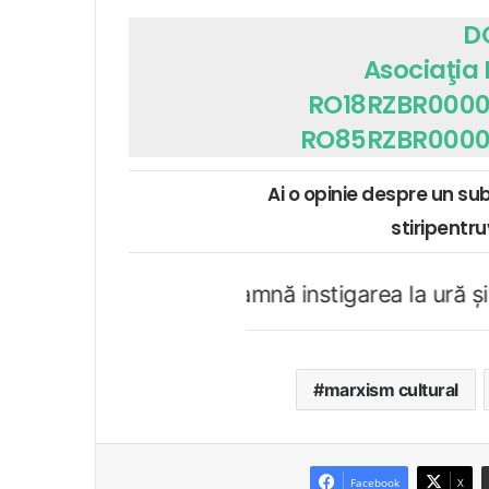
D
Asociaţia
RO18RZBR0000
RO85RZBR0000
Ai o opinie despre un su
stiripent
ro condamnă instigarea la ură şi violenţă. Dar, 
marxism cultural
Facebook
X