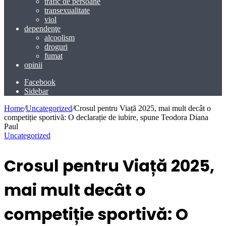
trafic de persoane
transexualitate
viol
dependenţe
alcoolism
droguri
fumat
opinii
Facebook
Sidebar
Home
/
Uncategorized
/
Crosul pentru Viață 2025, mai mult decât o
competiție sportivă: O declarație de iubire, spune Teodora Diana
Paul
Uncategorized
Crosul pentru Viață 2025,
mai mult decât o
competiție sportivă: O