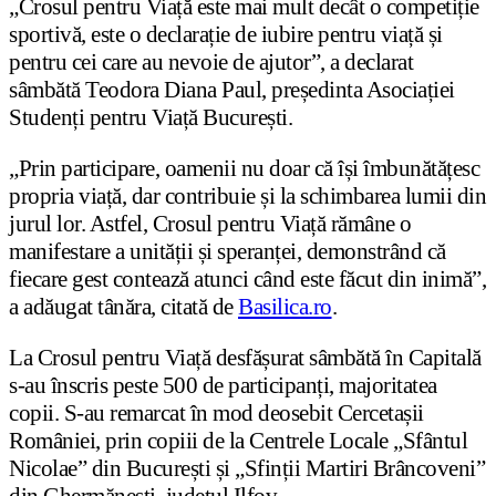
„Crosul pentru Viață este mai mult decât o competiție
sportivă, este o declarație de iubire pentru viață și
pentru cei care au nevoie de ajutor”, a declarat
sâmbătă Teodora Diana Paul, președinta Asociației
Studenți pentru Viață București.
„Prin participare, oamenii nu doar că își îmbunătă­țesc
propria viață, dar contribuie și la schimbarea lumii din
jurul lor. Astfel, Crosul pentru Viață rămâne o
manifestare a unității și speranței, demonstrând că
fiecare gest contează atunci când este făcut din inimă”,
a adăugat tânăra, citată de
Basilica.ro
.
La Crosul pentru Viață desfășurat sâmbătă în Capitală
s-au înscris peste 500 de participanți, majoritatea
copii. S-au remarcat în mod deosebit Cercetașii
României, prin copiii de la Centrele Locale „Sfântul
Nicolae” din București și „Sfinții Martiri Brâncoveni”