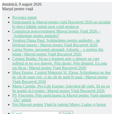
duminică, 9 august 2026
Marșul pentru viață
Povestea inimii
Participanții la Marșul pentru viață București 2026 au ascultat
în direct bătăile inimii unui copil nenăscut
Comunicat post-eveniment Marșul pentru Viață 2026 –
„Solidaritate pentru amândoi”
Teodora Diana Paul: Solidaritatea pentru amândoi – pe
înțelesul tuturor / Marșul pentru Viață București 2026
Larisa Negru, persoană adoptată: Adopția – o naștere din
inimă / Marșul pentru Viață București 2026
Cristian Budău: Să nu o împingi spre o alegere pe care
sufletul ei nu și-o dorește. Prin tăcere. Prin distanță. Eu asta
am făcut / Marșul pentru Viață București 2026
Mara Epuraș, Centrul Maternal Sf. Elena: Schimbarea nu ține
de cât de mare ești, ci de cât de mult îți pasă / Marșul pentru
Viață București 2026
Maria Czernin, Pro-Life Europe: Adevărul dă viață. Să nu ne
fie teamă să-l rostim / Marșul pentru Viață București 2026
PS Vincențiu: Prin participarea la Marșul pentru Viață spunem
„Da” iubirii
Noi Marșuri pentru Viață în județul Mureș: Luduș și Iernut
Caută