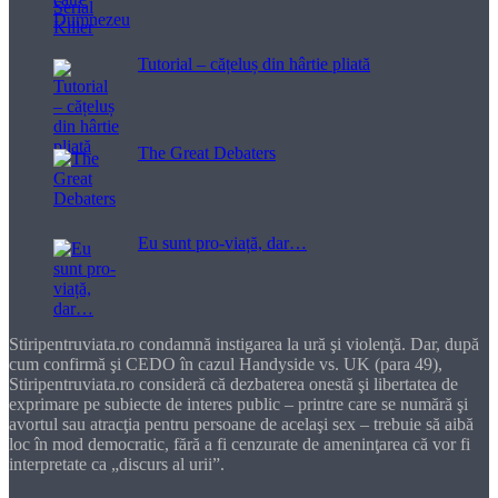
Tutorial – cățeluș din hârtie pliată
The Great Debaters
Eu sunt pro-viață, dar…
Stiripentruviata.ro condamnă instigarea la ură şi violenţă. Dar, după
cum confirmă şi CEDO în cazul Handyside vs. UK (para 49),
Stiripentruviata.ro consideră că dezbaterea onestă şi libertatea de
exprimare pe subiecte de interes public – printre care se numără şi
avortul sau atracţia pentru persoane de acelaşi sex – trebuie să aibă
loc în mod democratic, fără a fi cenzurate de ameninţarea că vor fi
interpretate ca „discurs al urii”.