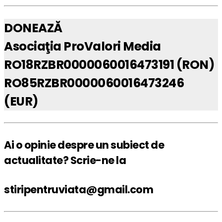
DONEAZĂ
Asociaţia ProValori Media
RO18RZBR0000060016473191 (RON)
RO85RZBR0000060016473246
(EUR)
Ai o opinie despre un subiect de
actualitate? Scrie-ne la
stiripentruviata@gmail.com