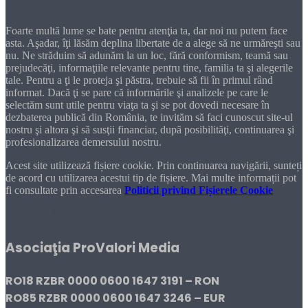
Dragă cititorule
Foarte multă lume se bate pentru atenţia ta, dar noi nu putem face
asta. Aşadar, îţi lăsăm deplina libertate de a alege să ne urmăreşti sau
nu. Ne străduim să adunăm la un loc, fără conformism, teamă sau
prejudecăţi, informaţiile relevante pentru tine, familia ta şi alegerile
tale. Pentru a ţi le proteja şi păstra, trebuie să fii în primul rând
informat. Dacă ţi se pare că informările şi analizele pe care le
selectăm sunt utile pentru viaţa ta şi se pot dovedi necesare în
dezbaterea publică din România, te invităm să faci cunoscut site-ul
nostru şi altora şi să susţii financiar, după posibilităţi, continuarea şi
profesionalizarea demersului nostru.
Acest site utilizează fișiere cookie. Prin continuarea navigării, sunteți
de acord cu utilizarea acestui tip de fișiere. Mai multe informații pot
fi consultate prin accesarea
Politicii privind Fișierele Cookie
DONEAZĂ!
Asociaţia ProValori Media
RO18 RZBR 0000 0600 1647 3191 – RON
RO85 RZBR 0000 0600 1647 3246 – EUR