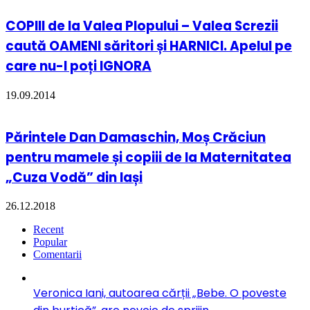
COPIII de la Valea Plopului – Valea Screzii
caută OAMENI săritori și HARNICI. Apelul pe
care nu-l poți IGNORA
19.09.2014
Părintele Dan Damaschin, Moș Crăciun
pentru mamele și copiii de la Maternitatea
„Cuza Vodă” din Iași
26.12.2018
Recent
Popular
Comentarii
Veronica Iani, autoarea cărții „Bebe. O poveste