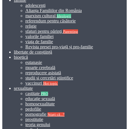
familie
adolescenţi
Alianța Familiilor din România
marxism cultural
Ideologii
referendum pentru căsătorie
religie
sfaturi pentru părinţi
Parenting
valorile familiei
viaţa de familie
Revista presei pro-viață și pro-familie
libertate de conștiință
bioetică
eutanasie
moarte cerebrală
reproducere asistată
studii şi cercetări ştiinţifice
vaccinuri
Hot topic
sexualitate
castitate
PRO
educaţie sexuală
homosexualitate
pedofilie
pornografie
Știați că...?
prostitutie
teoria genului