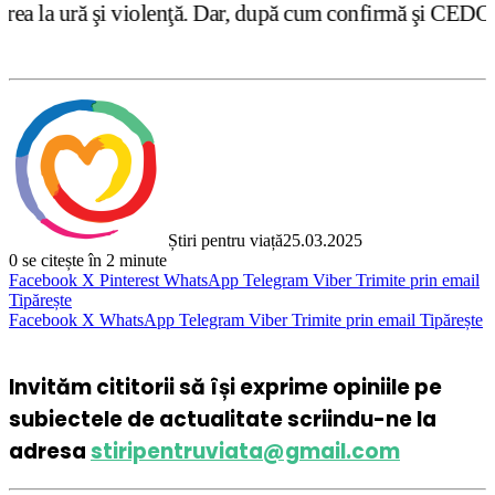
lenţă. Dar, după cum confirmă şi CEDO în cazul Handyside v
Știri pentru viață
25.03.2025
0
se citește în 2 minute
Facebook
X
Pinterest
WhatsApp
Telegram
Viber
Trimite prin email
Tipărește
Facebook
X
WhatsApp
Telegram
Viber
Trimite prin email
Tipărește
Invităm cititorii să își exprime opiniile pe
subiectele de actualitate scriindu-ne la
adresa
stiripentruviata@gmail.com