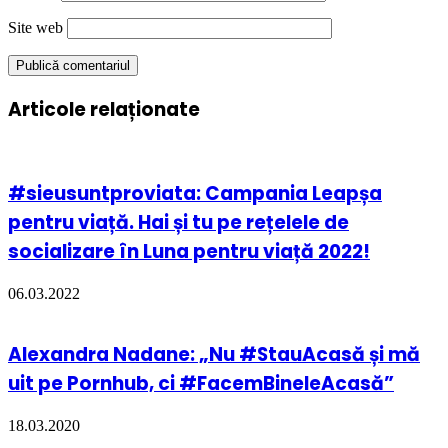
Site web
Articole relaționate
#sieusuntproviata: Campania Leapșa
pentru viață. Hai și tu pe rețelele de
socializare în Luna pentru viață 2022!
06.03.2022
Alexandra Nadane: „Nu #StauAcasă și mă
uit pe Pornhub, ci #FacemBineleAcasă”
18.03.2020