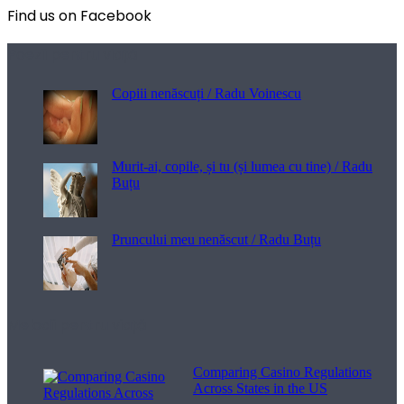
Find us on Facebook
Poezii pentru viață
Copiii nenăscuți / Radu Voinescu
Murit-ai, copile, și tu (și lumea cu tine) / Radu
Buțu
Pruncului meu nenăscut / Radu Buțu
Melodii pentru viață
Comparing Casino Regulations
Across States in the US