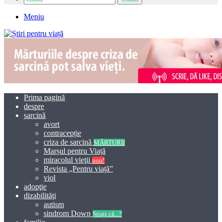
Meniu
Prima pagină
despre
sarcină
avort
contracepție
criza de sarcină
MĂRTURII
Marșul pentru Viață
miracolul vieţii
nou!
Revista „Pentru viață”
viol
adopţie
dizabilităţi
autism
sindrom Down
Știați că...?