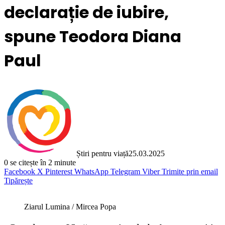
declarație de iubire,
spune Teodora Diana
Paul
Știri pentru viață
25.03.2025
0
se citește în 2 minute
Facebook
X
Pinterest
WhatsApp
Telegram
Viber
Trimite prin email
Tipărește
Ziarul Lumina / Mircea Popa