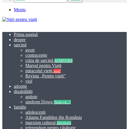
Meniu
Prima pagină
despre
sarcină
avort
contracepție
criza de sarcină
MĂRTURII
Marșul pentru Viață
miracolul vieţii
nou!
Revista „Pentru viață”
viol
adopţie
dizabilităţi
autism
sindrom Down
Știați că...?
familie
adolescenţi
Alianța Familiilor din România
marxism cultural
Ideologii
referendum pentru căsătorie