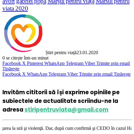
avort
gabriel popa
Marşul pentru viaţă
Marsul pentru
viata 2020
Știri pentru viață
23.01.2020
0
se citește într-un minut
Facebook
X
Pinterest
WhatsApp
Telegram
Viber
Trimite prin email
Tipărește
Facebook
X
WhatsApp
Telegram
Viber
Trimite prin email
Tipărește
Invităm cititorii să își exprime opiniile pe
subiectele de actualitate scriindu-ne la
adresa
stiripentruviata@gmail.com
 violenţă. Dar, după cum confirmă şi CEDO în cazul Handyside vs. UK (par