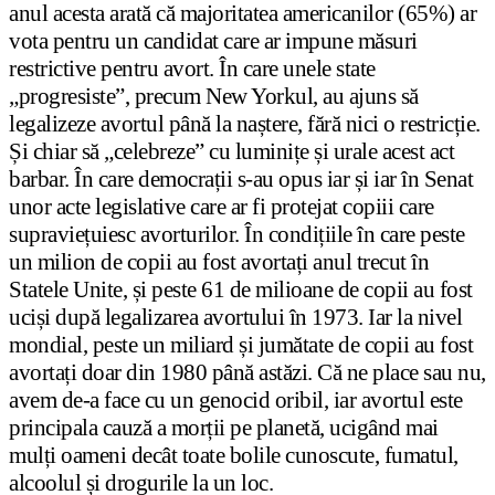
anul acesta arată că majoritatea americanilor (65%) ar
vota pentru un candidat care ar impune măsuri
restrictive pentru avort. În care unele state
„progresiste”, precum New Yorkul, au ajuns să
legalizeze avortul până la naștere, fără nici o restricție.
Și chiar să „celebreze” cu luminițe și urale acest act
barbar. În care democrații s-au opus iar și iar în Senat
unor acte legislative care ar fi protejat copiii care
supraviețuiesc avorturilor. În condițiile în care peste
un milion de copii au fost avortați anul trecut în
Statele Unite, și peste 61 de milioane de copii au fost
uciși după legalizarea avortului în 1973. Iar la nivel
mondial, peste un miliard și jumătate de copii au fost
avortați doar din 1980 până astăzi. Că ne place sau nu,
avem de-a face cu un genocid oribil, iar avortul este
principala cauză a morții pe planetă, ucigând mai
mulți oameni decât toate bolile cunoscute, fumatul,
alcoolul și drogurile la un loc.