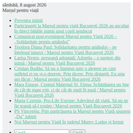
sâmbătă, 8 august 2026
Marșul pentru viață
Povestea inimii
Participanții la Marșul pentru viață București 2026 au ascultat
în direct bătăile inimii unui copil nenăscut
Comunicat post-eveniment Marșul pentru Viață 2026 –
„Solidaritate pentru amândoi”
Teodora Diana Paul: Solidaritatea pentru amândoi – pe
înțelesul tuturor / Marșul pentru Viață București 2026
Larisa Negru, persoană adoptată: Adopția – o naștere din
inimă / Marșul pentru Viață București 2026
Cristian Budău: Să nu o împingi spre o alegere pe care
sufletul ei nu și-o dorește. Prin tăcere. Prin distanță. Eu asta
am făcut / Marșul pentru Viață București 2026
Mara Epuraș, Centrul Maternal Sf. Elena: Schimbarea nu ține
de cât de mare ești, ci de cât de mult îți pasă / Marșul pentru
Viață București 2026
Maria Czernin, Pro-Life Europe: Adevărul dă viață. Să nu ne
fie teamă să-l rostim / Marșul pentru Viață București 2026
PS Vincențiu: Prin participarea la Marșul pentru Viață spunem
„Da” iubirii
Noi Marșuri pentru Viață în județul Mureș: Luduș și Iernut
Caută