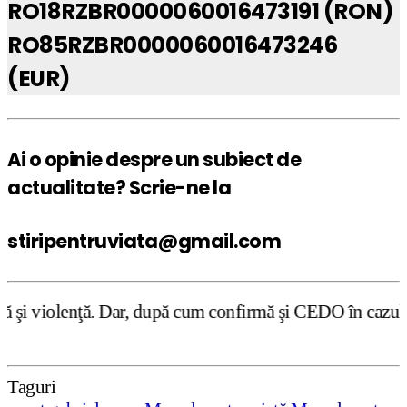
RO18RZBR0000060016473191 (RON)
RO85RZBR0000060016473246
(EUR)
Ai o opinie despre un subiect de
actualitate? Scrie-ne la
stiripentruviata@gmail.com
Dar, după cum confirmă şi CEDO în cazul Handyside vs. UK 
Taguri