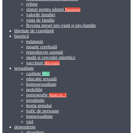
religie
sfaturi pentru părinţi
Parenting
valorile familiei
viaţa de familie
Revista presei pro-viață și pro-familie
libertate de conștiință
bioetică
eutanasie
moarte cerebrală
reproducere asistată
studii şi cercetări ştiinţifice
vaccinuri
Hot topic
sexualitate
castitate
PRO
educaţie sexuală
homosexualitate
pedofilie
pornografie
Știați că...?
prostitutie
teoria genului
trafic de persoane
transexualitate
viol
dependenţe
alcoolism