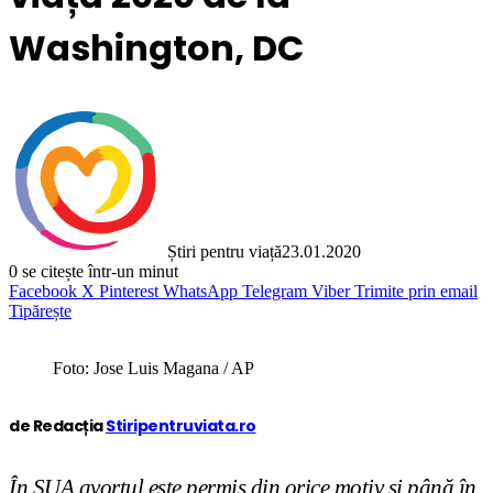
Washington, DC
Știri pentru viață
23.01.2020
0
se citește într-un minut
Facebook
X
Pinterest
WhatsApp
Telegram
Viber
Trimite prin email
Tipărește
Foto: Jose Luis Magana / AP
de Redacția
Stiripentruviata.ro
În SUA avortul este permis din orice motiv și până în