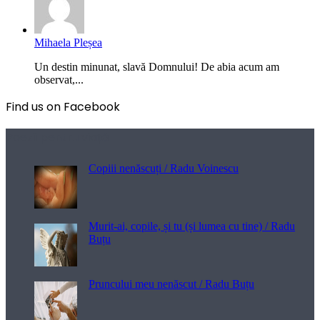
Mihaela Pleșea
Un destin minunat, slavă Domnului! De abia acum am
observat,...
Find us on Facebook
Poezii pentru viață
Copiii nenăscuți / Radu Voinescu
Murit-ai, copile, și tu (și lumea cu tine) / Radu
Buțu
Pruncului meu nenăscut / Radu Buțu