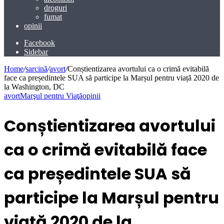
droguri
fumat
opinii
Facebook
Sidebar
Home
/
sarcină
/
avort
/
Conștientizarea avortului ca o crimă evitabilă
face ca președintele SUA să participe la Marșul pentru viață 2020 de
la Washington, DC
avort
Marşul pentru Viaţă
opinii
Conștientizarea avortului
ca o crimă evitabilă face
ca președintele SUA să
participe la Marșul pentru
viață 2020 de la