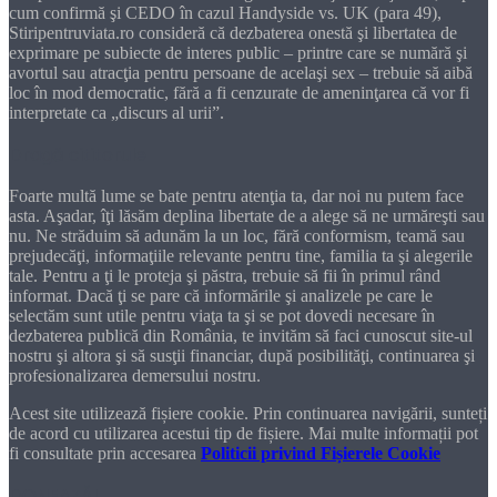
cum confirmă şi CEDO în cazul Handyside vs. UK (para 49),
Stiripentruviata.ro consideră că dezbaterea onestă şi libertatea de
exprimare pe subiecte de interes public – printre care se numără şi
avortul sau atracţia pentru persoane de acelaşi sex – trebuie să aibă
loc în mod democratic, fără a fi cenzurate de ameninţarea că vor fi
interpretate ca „discurs al urii”.
Dragă cititorule
Foarte multă lume se bate pentru atenţia ta, dar noi nu putem face
asta. Aşadar, îţi lăsăm deplina libertate de a alege să ne urmăreşti sau
nu. Ne străduim să adunăm la un loc, fără conformism, teamă sau
prejudecăţi, informaţiile relevante pentru tine, familia ta şi alegerile
tale. Pentru a ţi le proteja şi păstra, trebuie să fii în primul rând
informat. Dacă ţi se pare că informările şi analizele pe care le
selectăm sunt utile pentru viaţa ta şi se pot dovedi necesare în
dezbaterea publică din România, te invităm să faci cunoscut site-ul
nostru şi altora şi să susţii financiar, după posibilităţi, continuarea şi
profesionalizarea demersului nostru.
Acest site utilizează fișiere cookie. Prin continuarea navigării, sunteți
de acord cu utilizarea acestui tip de fișiere. Mai multe informații pot
fi consultate prin accesarea
Politicii privind Fișierele Cookie
DONEAZĂ!