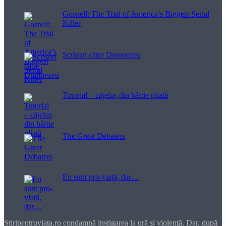
Gosnell: The Trial of America’s Biggest Serial
Killer
Scrisori către Dumnezeu
Tutorial – cățeluș din hârtie pliată
The Great Debaters
Eu sunt pro-viață, dar…
Stiripentruviata.ro condamnă instigarea la ură şi violenţă. Dar, după