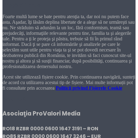
Dragă cititorule
Foarte multă lume se bate pentru atenţia ta, dar noi nu putem face
asta. Aşadar, îţi lăsăm deplina libertate de a alege să ne urmăreşti sau
nu. Ne străduim să adunăm la un loc, fără conformism, teamă sau
prejudecăţi, informaţiile relevante pentru tine, familia ta şi alegerile
tale. Pentru a ţi le proteja şi păstra, trebuie să fii în primul rând
informat. Dacă ţi se pare că informările şi analizele pe care le
selectăm sunt utile pentru viaţa ta şi se pot dovedi necesare în
dezbaterea publică din România, te invităm să faci cunoscut site-ul
nostru şi altora şi să susţii financiar, după posibilităţi, continuarea şi
profesionalizarea demersului nostru.
Acest site utilizează fișiere cookie. Prin continuarea navigării, sunteți
de acord cu utilizarea acestui tip de fișiere. Mai multe informații pot
fi consultate prin accesarea
Politicii privind Fișierele Cookie
DONEAZĂ!
Asociaţia ProValori Media
RO18 RZBR 0000 0600 1647 3191 – RON
RO85 RZBR 0000 0600 1647 3246 – EUR