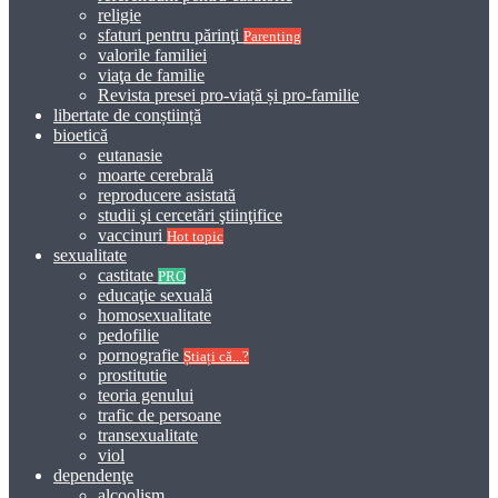
religie
sfaturi pentru părinţi
Parenting
valorile familiei
viaţa de familie
Revista presei pro-viață și pro-familie
libertate de conștiință
bioetică
eutanasie
moarte cerebrală
reproducere asistată
studii şi cercetări ştiinţifice
vaccinuri
Hot topic
sexualitate
castitate
PRO
educaţie sexuală
homosexualitate
pedofilie
pornografie
Știați că...?
prostitutie
teoria genului
trafic de persoane
transexualitate
viol
dependenţe
alcoolism