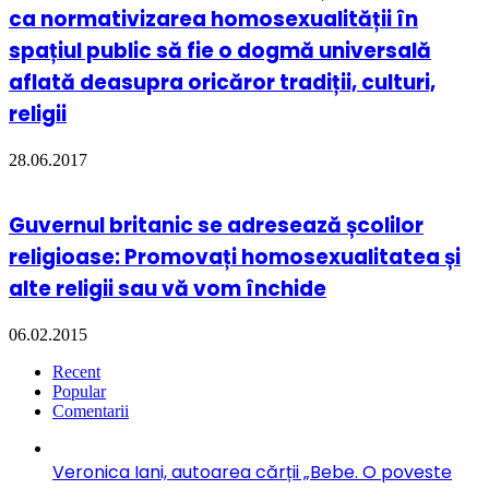
ca normativizarea homosexualității în
spațiul public să fie o dogmă universală
aflată deasupra oricăror tradiții, culturi,
religii
28.06.2017
Guvernul britanic se adresează școlilor
religioase: Promovați homosexualitatea și
alte religii sau vă vom închide
06.02.2015
Recent
Popular
Comentarii
Veronica Iani, autoarea cărții „Bebe. O poveste