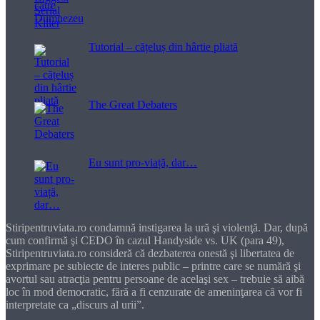
Tutorial – cățeluș din hârtie pliată
The Great Debaters
Eu sunt pro-viață, dar…
Stiripentruviata.ro condamnă instigarea la ură şi violenţă. Dar, după
cum confirmă şi CEDO în cazul Handyside vs. UK (para 49),
Stiripentruviata.ro consideră că dezbaterea onestă şi libertatea de
exprimare pe subiecte de interes public – printre care se numără şi
avortul sau atracţia pentru persoane de acelaşi sex – trebuie să aibă
loc în mod democratic, fără a fi cenzurate de ameninţarea că vor fi
interpretate ca „discurs al urii”.