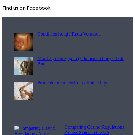
Find us on Facebook
Poezii pentru viață
Copiii nenăscuți / Radu Voinescu
Murit-ai, copile, și tu (și lumea cu tine) / Radu
Buțu
Pruncului meu nenăscut / Radu Buțu
Melodii pentru viață
Comparing Casino Regulations
Across States in the US