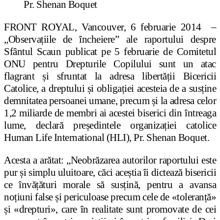
Pr. Shenan Boquet
FRONT ROYAL, Vancouver, 6 februarie 2014 –
„Observațiile de încheiere” ale raportului despre
Sfântul Scaun publicat pe 5 februarie de Comitetul
ONU pentru Drepturile Copilului sunt un atac
flagrant și sfruntat la adresa libertății Bicericii
Catolice, a dreptului și obligației acesteia de a susține
demnitatea persoanei umane, precum și la adresa celor
1,2 miliarde de membri ai acestei biserici din întreaga
lume, declară președintele organizației catolice
Human Life International (HLI), Pr. Shenan Boquet.
Acesta a arătat: „Neobrăzarea autorilor raportului este
pur și simplu uluitoare, căci aceștia îi dictează bisericii
ce învățături morale să susțină, pentru a avansa
noțiuni false și periculoase precum cele de «toleranță»
și «drepturi», care în realitate sunt promovate de cei