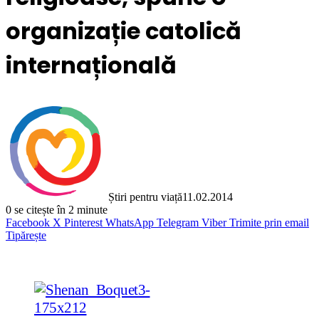
organizație catolică
internațională
Știri pentru viață
11.02.2014
0
se citește în 2 minute
Facebook
X
Pinterest
WhatsApp
Telegram
Viber
Trimite prin email
Tipărește