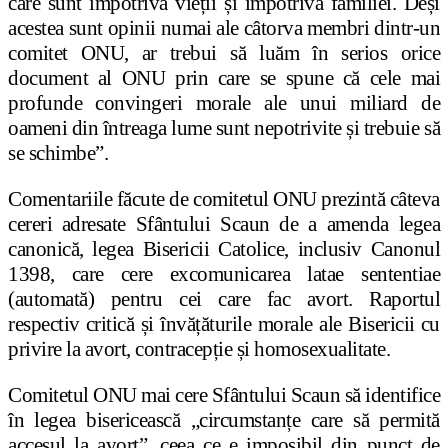
care sunt împotriva vieții și împotriva familiei. Deși
acestea sunt opinii numai ale câtorva membri dintr-un
comitet ONU, ar trebui să luăm în serios orice
document al ONU prin care se spune că cele mai
profunde convingeri morale ale unui miliard de
oameni din întreaga lume sunt nepotrivite și trebuie să
se schimbe”.
Comentariile făcute de comitetul ONU prezintă câteva
cereri adresate Sfântului Scaun de a amenda legea
canonică, legea Bisericii Catolice, inclusiv Canonul
1398, care cere excomunicarea latae sententiae
(automată) pentru cei care fac avort. Raportul
respectiv critică și învățăturile morale ale Bisericii cu
privire la avort, contracepție și homosexualitate.
Comitetul ONU mai cere Sfântului Scaun să identifice
în legea bisericească „circumstanțe care să permită
accesul la avort”, ceea ce e imposibil din punct de