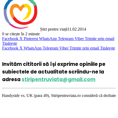
Știri pentru viață
11.02.2014
0
se citește în 2 minute
Facebook
X
Pinterest
WhatsApp
Telegram
Viber
Trimite prin email
Tipărește
Facebook
X
WhatsApp
Telegram
Viber
Trimite prin email
Tipărește
Invităm cititorii să își exprime opiniile pe
subiectele de actualitate scriindu-ne la
adresa
stiripentruviata@gmail.com
(para 49), Stiripentruviata.ro consideră că dezbaterea onestă şi liberta