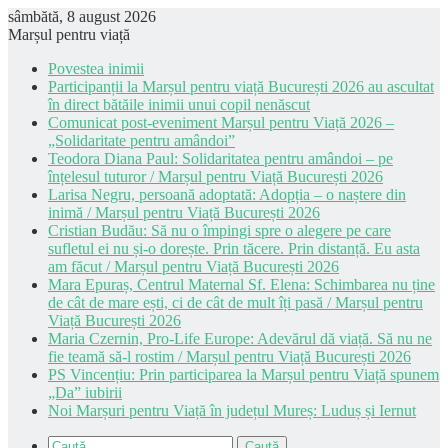
sâmbătă, 8 august 2026
Marșul pentru viață
Povestea inimii
Participanții la Marșul pentru viață București 2026 au ascultat
în direct bătăile inimii unui copil nenăscut
Comunicat post-eveniment Marșul pentru Viață 2026 –
„Solidaritate pentru amândoi”
Teodora Diana Paul: Solidaritatea pentru amândoi – pe
înțelesul tuturor / Marșul pentru Viață București 2026
Larisa Negru, persoană adoptată: Adopția – o naștere din
inimă / Marșul pentru Viață București 2026
Cristian Budău: Să nu o împingi spre o alegere pe care
sufletul ei nu și-o dorește. Prin tăcere. Prin distanță. Eu asta
am făcut / Marșul pentru Viață București 2026
Mara Epuraș, Centrul Maternal Sf. Elena: Schimbarea nu ține
de cât de mare ești, ci de cât de mult îți pasă / Marșul pentru
Viață București 2026
Maria Czernin, Pro-Life Europe: Adevărul dă viață. Să nu ne
fie teamă să-l rostim / Marșul pentru Viață București 2026
PS Vincențiu: Prin participarea la Marșul pentru Viață spunem
„Da” iubirii
Noi Marșuri pentru Viață în județul Mureș: Luduș și Iernut
Caută