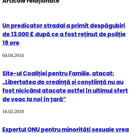
Articole relaționate
Un predicator stradal a primit despăgubiri
de 13.000 £ după ce a fost reținut de poliție
19 ore
04.04.2014
Site-ul Coaliției pentru Familie, atacat:
„Libertatea de credință și conștiință nu au
fost nicicând atacate astfel în ultimul sfert
de veac la noi în țară”
16.02.2018
Expertul ONU pentru minorități sexuale vrea