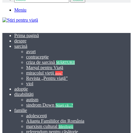
Meniu
Prima pagină
despre
sarcină
avort
contracepție
criza de sarcină
MĂRTURII
Marșul pentru Viață
miracolul vieţii
nou!
Revista „Pentru viață”
viol
adopţie
dizabilităţi
autism
sindrom Down
Știați că...?
familie
adolescenţi
Alianța Familiilor din România
marxism cultural
Ideologii
referendum pentru căsătorie