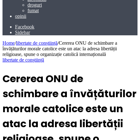
droguri
fumat
opinii
Facebook
Sidebar
Home
/
libertate de conștiință
/
Cererea ONU de schimbare a
învățăturilor morale catolice este un atac la adresa libertății
religioase, spune o organizație catolică internațională
libertate de conștiință
Cererea ONU de
schimbare a învățăturilor
morale catolice este un
atac la adresa libertății
religioase, spune o