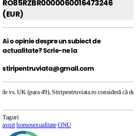
RO85RZBR0000060016473246
(EUR)
Ai o opinie despre un subiect de
actualitate? Scrie-ne la
stiripentruviata@gmail.com
, Stiripentruviata.ro consideră că dezbaterea onestă şi l
Taguri
avort
homosexualitate
ONU