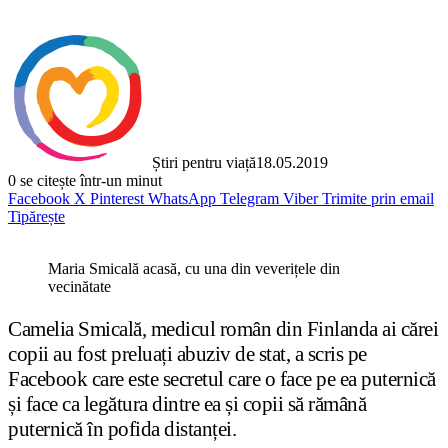
Știri pentru viață
18.05.2019
0
se citește într-un minut
Facebook
X
Pinterest
WhatsApp
Telegram
Viber
Trimite prin email
Tipărește
Maria Smicală acasă, cu una din veverițele din
vecinătate
Camelia Smicală, medicul român din Finlanda ai cărei
copii au fost preluați abuziv de stat, a scris pe
Facebook care este secretul care o face pe ea puternică
și face ca legătura dintre ea și copii să rămână
puternică în pofida distanței.