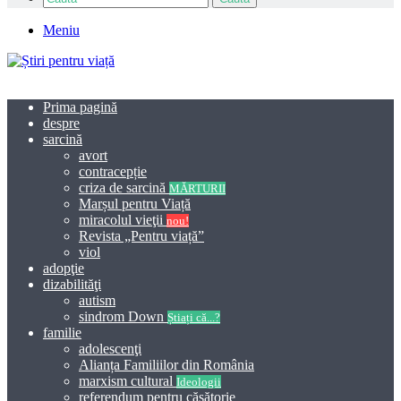
Meniu
Prima pagină
despre
sarcină
avort
contracepție
criza de sarcină
MĂRTURII
Marșul pentru Viață
miracolul vieţii
nou!
Revista „Pentru viață”
viol
adopţie
dizabilităţi
autism
sindrom Down
Știați că...?
familie
adolescenţi
Alianța Familiilor din România
marxism cultural
Ideologii
referendum pentru căsătorie