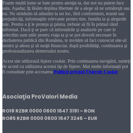
Foarte multă lume se bate pentru atenţia ta, dar noi nu putem face
asta. Aşadar, îţi lăsăm deplina libertate de a alege să ne urmăreşti sau
nu. Ne străduim să adunăm la un loc, fără conformism, teamă sau
prejudecăţi, informaţiile relevante pentru tine, familia ta şi alegerile
tale. Pentru a ţi le proteja şi păstra, trebuie să fii în primul rând
informat. Dacă ţi se pare că informările şi analizele pe care le
selectăm sunt utile pentru viaţa ta şi se pot dovedi necesare în
dezbaterea publică din România, te invităm să faci cunoscut site-ul
nostru şi altora şi să susţii financiar, după posibilităţi, continuarea şi
profesionalizarea demersului nostru.
Acest site utilizează fișiere cookie. Prin continuarea navigării, sunteți
de acord cu utilizarea acestui tip de fișiere. Mai multe informații pot
fi consultate prin accesarea
Politicii privind Fișierele Cookie
DONEAZĂ!
Asociaţia ProValori Media
RO18 RZBR 0000 0600 1647 3191 – RON
RO85 RZBR 0000 0600 1647 3246 – EUR