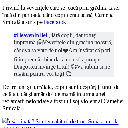
Privind la veverițele care se joacă prin grădina casei
încă din perioada când copiii erau acasă, Camelia
Smicală a scris pe
Facebook
:
#HeavenInHell
, fără copii, dar totuși
împreună 🤗Veverițele din gradina noastră,
cândva salvate de noi❤️Am învățat că poți
fi împreună chiar dacă nu ești aproape.
Dragostea învinge totul! 💞Vă iubim și ne
rugăm pentru voi toți! 💞
De trei ani și jumătate, copiii sunt despărțiți unul de
celălalt, cât și amândoi de mamă în urma unei
reclamații nefondate a fostului soț violent al Cameliei
Smicală.