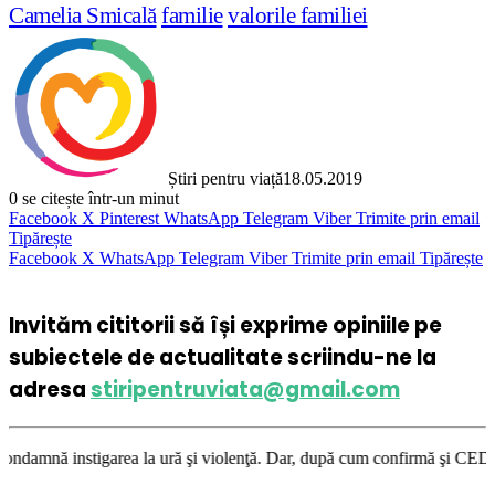
Camelia Smicală
familie
valorile familiei
Știri pentru viață
18.05.2019
0
se citește într-un minut
Facebook
X
Pinterest
WhatsApp
Telegram
Viber
Trimite prin email
Tipărește
Facebook
X
WhatsApp
Telegram
Viber
Trimite prin email
Tipărește
Invităm cititorii să își exprime opiniile pe
subiectele de actualitate scriindu-ne la
adresa
stiripentruviata@gmail.com
garea la ură şi violenţă. Dar, după cum confirmă şi CEDO în cazul Handys