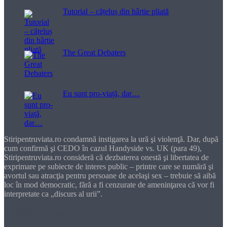
Tutorial – cățeluș din hârtie pliată
The Great Debaters
Eu sunt pro-viață, dar…
Stiripentruviata.ro condamnă instigarea la ură şi violenţă. Dar, după
cum confirmă şi CEDO în cazul Handyside vs. UK (para 49),
Stiripentruviata.ro consideră că dezbaterea onestă şi libertatea de
exprimare pe subiecte de interes public – printre care se numără şi
avortul sau atracţia pentru persoane de acelaşi sex – trebuie să aibă
loc în mod democratic, fără a fi cenzurate de ameninţarea că vor fi
interpretate ca „discurs al urii”.
Dragă cititorule