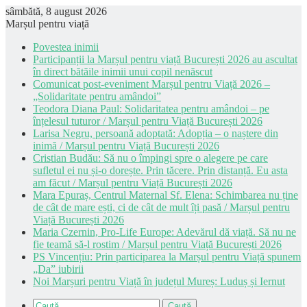
sâmbătă, 8 august 2026
Marșul pentru viață
Povestea inimii
Participanții la Marșul pentru viață București 2026 au ascultat
în direct bătăile inimii unui copil nenăscut
Comunicat post-eveniment Marșul pentru Viață 2026 –
„Solidaritate pentru amândoi”
Teodora Diana Paul: Solidaritatea pentru amândoi – pe
înțelesul tuturor / Marșul pentru Viață București 2026
Larisa Negru, persoană adoptată: Adopția – o naștere din
inimă / Marșul pentru Viață București 2026
Cristian Budău: Să nu o împingi spre o alegere pe care
sufletul ei nu și-o dorește. Prin tăcere. Prin distanță. Eu asta
am făcut / Marșul pentru Viață București 2026
Mara Epuraș, Centrul Maternal Sf. Elena: Schimbarea nu ține
de cât de mare ești, ci de cât de mult îți pasă / Marșul pentru
Viață București 2026
Maria Czernin, Pro-Life Europe: Adevărul dă viață. Să nu ne
fie teamă să-l rostim / Marșul pentru Viață București 2026
PS Vincențiu: Prin participarea la Marșul pentru Viață spunem
„Da” iubirii
Noi Marșuri pentru Viață în județul Mureș: Luduș și Iernut
Caută