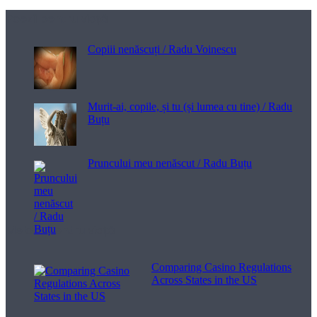
Poezii pentru viață
Copiii nenăscuți / Radu Voinescu
Murit-ai, copile, și tu (și lumea cu tine) / Radu
Buțu
Pruncului meu nenăscut / Radu Buțu
Melodii pentru viață
Comparing Casino Regulations
Across States in the US