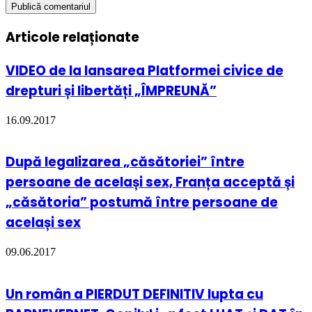
Articole relaționate
VIDEO de la lansarea Platformei civice de
drepturi și libertăți „ÎMPREUNĂ”
16.09.2017
După legalizarea „căsătoriei” între
persoane de același sex, Franța acceptă și
„căsătoria” postumă între persoane de
același sex
09.06.2017
Un român a PIERDUT DEFINITIV lupta cu