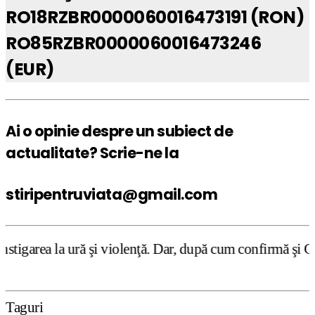
RO18RZBR0000060016473191 (RON)
RO85RZBR0000060016473246
(EUR)
Ai o opinie despre un subiect de
actualitate? Scrie-ne la
stiripentruviata@gmail.com
ă şi violenţă. Dar, după cum confirmă şi CEDO în cazul Ha
Taguri