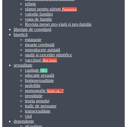
religie
sfaturi pentru părinţi
Parenting
valorile familiei
viaţa de familie
Revista presei pro-viață și pro-familie
libertate de conștiință
bioetică
eutanasie
moarte cerebrală
reproducere asistată
studii şi cercetări ştiinţifice
vaccinuri
Hot topic
sexualitate
castitate
PRO
educaţie sexuală
homosexualitate
pedofilie
pornografie
Știați că...?
prostitutie
teoria genului
trafic de persoane
transexualitate
viol
dependenţe
alcoolism