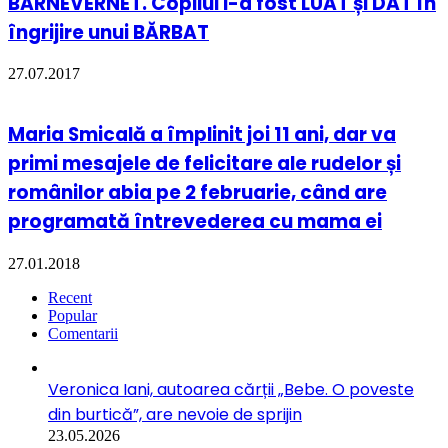
BARNEVERNET. Copilul i-a fost LUAT și DAT în
îngrijire unui BĂRBAT
27.07.2017
Maria Smicală a împlinit joi 11 ani, dar va
primi mesajele de felicitare ale rudelor și
românilor abia pe 2 februarie, când are
programată întrevederea cu mama ei
27.01.2018
Recent
Popular
Comentarii
Veronica Iani, autoarea cărții „Bebe. O poveste
din burtică”, are nevoie de sprijin
23.05.2026