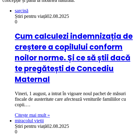
concepție și până la moartea naturală.
sarcină
Știri pentru viață
02.08.2025
0
Cum calculezi indemnizația de
creștere a copilului conform
noilor norme. Și ce să știi dacă
te pregătești de Concediu
Maternal
Vineri, 1 august, a intrat în vigoare noul pachet de măsuri
fiscale de austeritate care afectează veniturile familiilor cu
copii.…
Citește mai mult »
miracolul vieţii
Știri pentru viață
02.08.2025
0