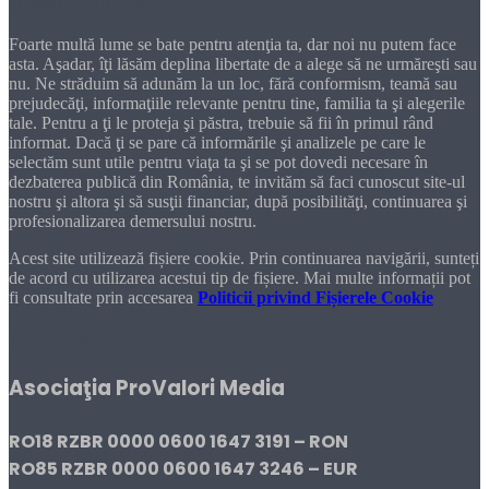
Dragă cititorule
Foarte multă lume se bate pentru atenţia ta, dar noi nu putem face
asta. Aşadar, îţi lăsăm deplina libertate de a alege să ne urmăreşti sau
nu. Ne străduim să adunăm la un loc, fără conformism, teamă sau
prejudecăţi, informaţiile relevante pentru tine, familia ta şi alegerile
tale. Pentru a ţi le proteja şi păstra, trebuie să fii în primul rând
informat. Dacă ţi se pare că informările şi analizele pe care le
selectăm sunt utile pentru viaţa ta şi se pot dovedi necesare în
dezbaterea publică din România, te invităm să faci cunoscut site-ul
nostru şi altora şi să susţii financiar, după posibilităţi, continuarea şi
profesionalizarea demersului nostru.
Acest site utilizează fișiere cookie. Prin continuarea navigării, sunteți
de acord cu utilizarea acestui tip de fișiere. Mai multe informații pot
fi consultate prin accesarea
Politicii privind Fișierele Cookie
DONEAZĂ!
Asociaţia ProValori Media
RO18 RZBR 0000 0600 1647 3191 – RON
RO85 RZBR 0000 0600 1647 3246 – EUR