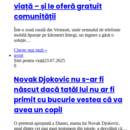
viață – și le oferă gratuit
comunității
Într-o zonă rurală din Vermont, unde semnalul de telefonie
mobilă lipsește pe kilometri întregi, un inginer a găsit o
soluție…
Citește mai mult »
avort
Știri pentru viață
23.07.2025
0
Novak Djokovic nu s-ar fi
născut dacă tatăl lui nu ar fi
primit cu bucurie vestea că va
avea un copil
O prietenă apropiată a Dianei, mama lui Novak Djokovic,
unul dintre cei mai mari tenismeni din istorie, a dezvăluit că…