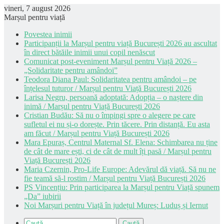
vineri, 7 august 2026
Marșul pentru viață
Povestea inimii
Participanții la Marșul pentru viață București 2026 au ascultat
în direct bătăile inimii unui copil nenăscut
Comunicat post-eveniment Marșul pentru Viață 2026 –
„Solidaritate pentru amândoi”
Teodora Diana Paul: Solidaritatea pentru amândoi – pe
înțelesul tuturor / Marșul pentru Viață București 2026
Larisa Negru, persoană adoptată: Adopția – o naștere din
inimă / Marșul pentru Viață București 2026
Cristian Budău: Să nu o împingi spre o alegere pe care
sufletul ei nu și-o dorește. Prin tăcere. Prin distanță. Eu asta
am făcut / Marșul pentru Viață București 2026
Mara Epuraș, Centrul Maternal Sf. Elena: Schimbarea nu ține
de cât de mare ești, ci de cât de mult îți pasă / Marșul pentru
Viață București 2026
Maria Czernin, Pro-Life Europe: Adevărul dă viață. Să nu ne
fie teamă să-l rostim / Marșul pentru Viață București 2026
PS Vincențiu: Prin participarea la Marșul pentru Viață spunem
„Da” iubirii
Noi Marșuri pentru Viață în județul Mureș: Luduș și Iernut
Caută