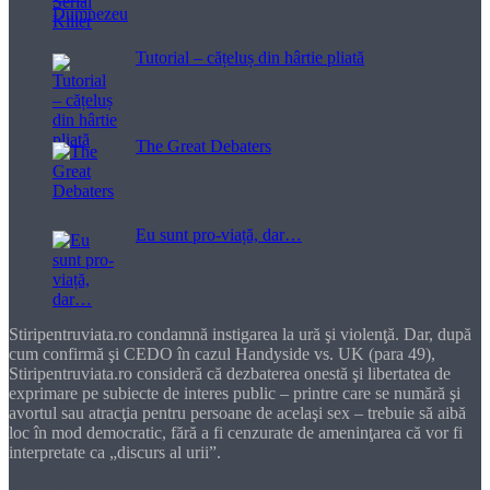
Tutorial – cățeluș din hârtie pliată
The Great Debaters
Eu sunt pro-viață, dar…
Stiripentruviata.ro condamnă instigarea la ură şi violenţă. Dar, după
cum confirmă şi CEDO în cazul Handyside vs. UK (para 49),
Stiripentruviata.ro consideră că dezbaterea onestă şi libertatea de
exprimare pe subiecte de interes public – printre care se numără şi
avortul sau atracţia pentru persoane de acelaşi sex – trebuie să aibă
loc în mod democratic, fără a fi cenzurate de ameninţarea că vor fi
interpretate ca „discurs al urii”.