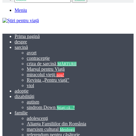
Meniu
Prima pagină
despre
sarcină
avort
contracepție
criza de sarcină
MĂRTURII
Marșul pentru Viață
miracolul vieţii
nou!
Revista „Pentru viață”
viol
adopţie
dizabilităţi
autism
sindrom Down
Știați că...?
familie
adolescenţi
Alianța Familiilor din România
marxism cultural
Ideologii
referendum pentru căsătorie