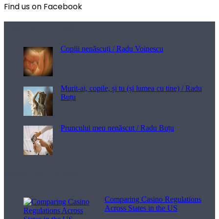
Find us on Facebook
Poezii pentru viață
Copiii nenăscuți / Radu Voinescu
Murit-ai, copile, și tu (și lumea cu tine) / Radu
Buțu
Pruncului meu nenăscut / Radu Buțu
Melodii pentru viață
Comparing Casino Regulations
Across States in the US