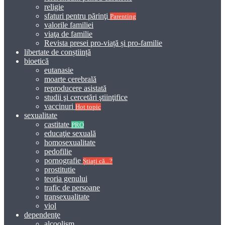
religie
sfaturi pentru părinţi
Parenting
valorile familiei
viaţa de familie
Revista presei pro-viață și pro-familie
libertate de conștiință
bioetică
eutanasie
moarte cerebrală
reproducere asistată
studii şi cercetări ştiinţifice
vaccinuri
Hot topic
sexualitate
castitate
PRO
educaţie sexuală
homosexualitate
pedofilie
pornografie
Știați că...?
prostitutie
teoria genului
trafic de persoane
transexualitate
viol
dependenţe
alcoolism