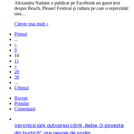
Alexandra Nadane a publicat pe Facebook un guest text
despre Beach, Please! Festival și cultura pe care o reprezintă:
una…
Citește mai mult »
Primul
...
«
9
10
11
»
20
30
...
Ultimul
Recent
Popular
Comentarii
Veronica Iani, autoarea cărții „Bebe. O poveste
din burtică”, are nevoie de sprijin