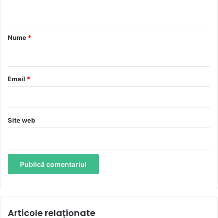
t
a
r
Nume
*
i
u
*
Email
*
Site web
Articole relaționate