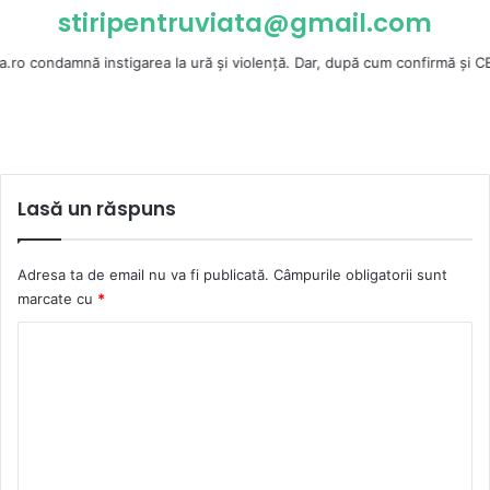
stiripentruviata@gmail.com
ă instigarea la ură şi violenţă. Dar, după cum confirmă şi CEDO în cazul
Lasă un răspuns
Adresa ta de email nu va fi publicată.
Câmpurile obligatorii sunt
marcate cu
*
C
o
m
e
n