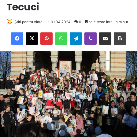
Tecuci
Știri pentru viață
01.04.2024
0
se citește într-un minut
Facebook
X
Pinterest
WhatsApp
Telegram
Viber
Trimite prin email
Tipărește