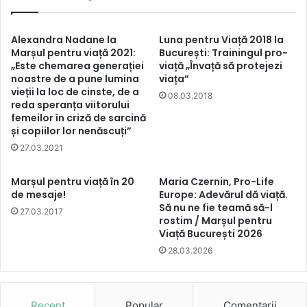
Alexandra Nadane la
Luna pentru Viață 2018 la
Marșul pentru viață 2021:
București: Trainingul pro-
„Este chemarea generației
viață „Învață să protejezi
noastre de a pune lumina
viața”
vieții la loc de cinste, de a
08.03.2018
reda speranța viitorului
femeilor în criză de sarcină
și copiilor lor nenăscuți”
27.03.2021
Marșul pentru viață în 20
Maria Czernin, Pro-Life
de mesaje!
Europe: Adevărul dă viață.
Să nu ne fie teamă să-l
27.03.2017
rostim / Marșul pentru
Viață București 2026
28.03.2026
Recent
Popular
Comentarii