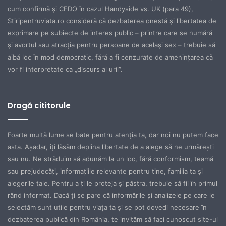
cum confirmă şi CEDO în cazul Handyside vs. UK (para 49),
Stiripentruviata.ro consideră că dezbaterea onestă şi libertatea de
exprimare pe subiecte de interes public – printre care se numără
şi avortul sau atracţia pentru persoane de acelaşi sex – trebuie să
aibă loc în mod democratic, fără a fi cenzurate de ameninţarea că
vor fi interpretate ca „discurs al urii”.
Dragă cititorule
Foarte multă lume se bate pentru atenţia ta, dar noi nu putem face
asta. Aşadar, îţi lăsăm deplina libertate de a alege să ne urmăreşti
sau nu. Ne străduim să adunăm la un loc, fără conformism, teamă
sau prejudecăţi, informaţiile relevante pentru tine, familia ta şi
alegerile tale. Pentru a ţi le proteja şi păstra, trebuie să fii în primul
rând informat. Dacă ţi se pare că informările şi analizele pe care le
selectăm sunt utile pentru viaţa ta şi se pot dovedi necesare în
dezbaterea publică din România, te invităm să faci cunoscut site-ul