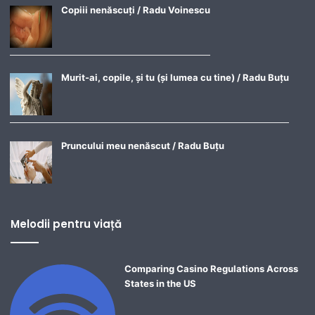
Copiii nenăscuți / Radu Voinescu
Murit-ai, copile, și tu (și lumea cu tine) / Radu Buțu
Pruncului meu nenăscut / Radu Buțu
Melodii pentru viață
Comparing Casino Regulations Across
States in the US