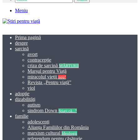
Meniu
Prima pagină
despre
sarcină
avort
contracepție
criza de sarcină
MĂRTURII
Marșul pentru Viață
miracolul vieţii
nou!
Revista „Pentru viață”
viol
adopţie
dizabilităţi
autism
sindrom Down
Știați că...?
familie
adolescenţi
Alianța Familiilor din România
marxism cultural
Ideologii
referendum pentru căsătorie