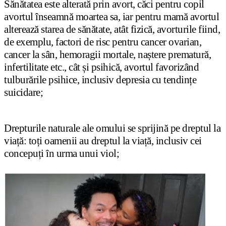
Sănătatea este alterată prin avort, căci pentru copil
avortul înseamnă moartea sa, iar pentru mamă avortul
alterează starea de sănătate, atât fizică, avorturile fiind,
de exemplu, factori de risc pentru cancer ovarian,
cancer la sân, hemoragii mortale, na
ș
tere prematură,
infertilitate etc., cât
ș
i psihică, avortul favorizând
tulburările psihice, inclusiv depresia cu tendin
ț
e
suicidare;
Drepturile naturale ale omului se sprijină pe dreptul la
via
ț
ă: to
ț
i oamenii au dreptul la via
ț
ă, inclusiv cei
concepu
ț
i în urma unui viol;