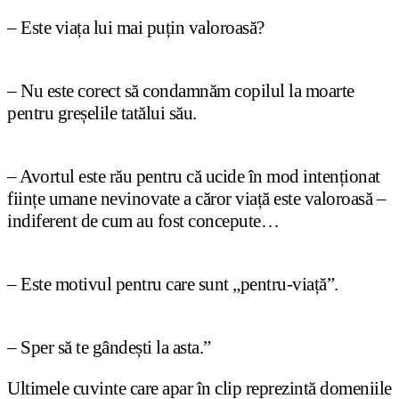
– Este via
ț
a lui mai pu
ț
in valoroasă?
– Nu este corect să condamnăm copilul la moarte
pentru gre
ș
elile tatălui său.
– Avortul este rău pentru că ucide în mod inten
ț
ionat
fiin
ț
e umane nevinovate a căror via
ț
ă este valoroasă –
indiferent de cum au fost concepute…
– Este motivul pentru care sunt „pentru-via
ț
ă”.
– Sper să te gânde
ș
ti la asta.”
Ultimele cuvinte care apar în clip reprezintă domeniile