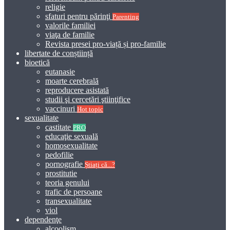
religie
sfaturi pentru părinţi
Parenting
valorile familiei
viaţa de familie
Revista presei pro-viață și pro-familie
libertate de conștiință
bioetică
eutanasie
moarte cerebrală
reproducere asistată
studii şi cercetări ştiinţifice
vaccinuri
Hot topic
sexualitate
castitate
PRO
educaţie sexuală
homosexualitate
pedofilie
pornografie
Știați că...?
prostitutie
teoria genului
trafic de persoane
transexualitate
viol
dependenţe
alcoolism