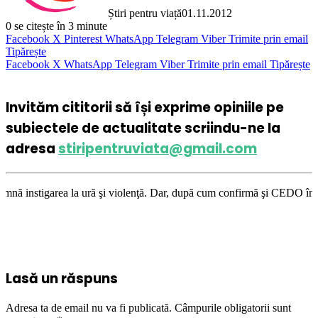
Știri pentru viață
01.11.2012
0
se citește în 3 minute
Facebook
X
Pinterest
WhatsApp
Telegram
Viber
Trimite prin email
Tipărește
Facebook
X
WhatsApp
Telegram
Viber
Trimite prin email
Tipărește
Invităm cititorii să își exprime opiniile pe
subiectele de actualitate scriindu-ne la
adresa
stiripentruviata@gmail.com
ră şi violenţă. Dar, după cum confirmă şi CEDO în cazul Handyside vs. UK
Lasă un răspuns
Adresa ta de email nu va fi publicată.
Câmpurile obligatorii sunt