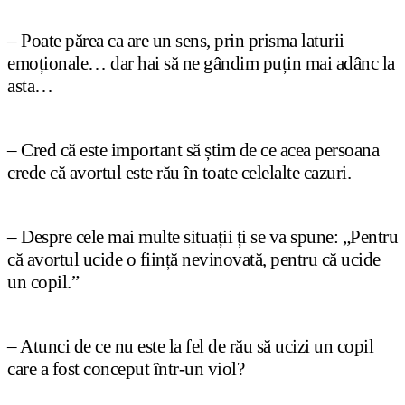
– Poate părea ca are un sens, prin prisma laturii
emo
ț
ionale… dar hai să ne gândim pu
ț
in mai adânc la
asta…
– Cred că este important să
ș
tim de ce acea persoana
crede că avortul este rău în toate celelalte cazuri.
– Despre cele mai multe situa
ț
ii
ț
i se va spune: „Pentru
că avortul ucide o fiin
ț
ă nevinovată, pentru că ucide
un copil.”
– Atunci de ce nu este la fel de rău să ucizi un copil
care a fost conceput într-un viol?