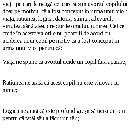
vie
ț
ii pe care le neagă cei care sus
ț
in avortul copilului
doar pe motivul că a fost conceput în urma unui viol:
via
ț
a, ra
ț
iunea, logica, datoria,
ș
tiin
ț
a, adevărul,
virtutea, sănătatea, drepturile omului, iubirea. Cel ce
crede în aceste valorile nu poate fi de acord cu
uciderea unui copil pe motiv că a fost conceput în
urma unui viol pentru că:
Via
ț
a ne spune că avortul ucide un copil fără apărare;
Ra
ț
iunea ne arată că acest copil nu este vinovat cu
nimic;
Logica ne arată că este profund gre
ș
it să ucizi un om
pentru că tatăl său a făcut un rău;