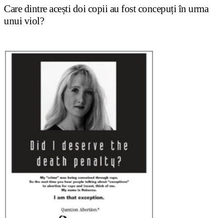
Care dintre ace
ș
ti doi copii au fost concepu
ț
i în urma
unui viol?