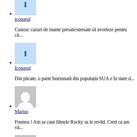
iconarul
Cunosc cazuri de mame presate/stresate să avorteze pentru
că...
Iconarul
Din păcate, o parte însemnată din populația SUA e în stare d...
Marius
Frumos ! Am sa caut filmele Rocky sa le revăd. Cred ca am
vă...