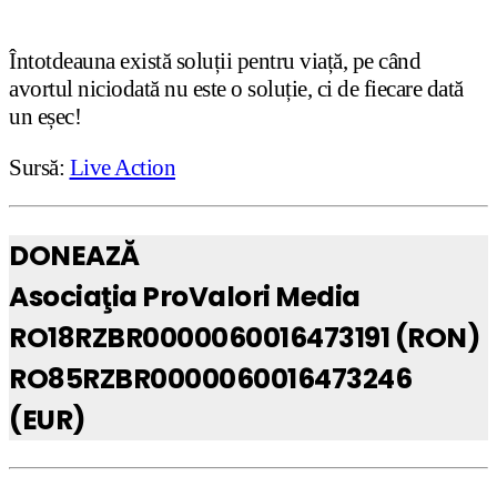
Întotdeauna există solu
ț
ii pentru via
ț
ă, pe când
avortul niciodată nu este o solu
ț
ie, ci de fiecare dată
un e
ș
ec!
Sursă:
Live Action
DONEAZĂ
Asociaţia ProValori Media
RO18RZBR0000060016473191 (RON)
RO85RZBR0000060016473246
(EUR)