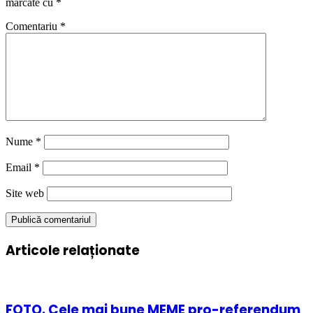
marcate cu
*
Comentariu
*
Nume
*
Email
*
Site web
Articole relaționate
FOTO. Cele mai bune MEME pro-referendum