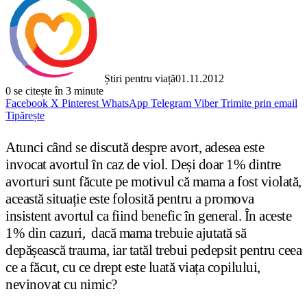
Știri pentru viață
01.11.2012
0
se citește în 3 minute
Facebook
X
Pinterest
WhatsApp
Telegram
Viber
Trimite prin email
Tipărește
Atunci când se discută despre avort, adesea este
invocat avortul în caz de viol. De
ș
i doar 1% dintre
avorturi sunt făcute pe motivul că mama a fost violată,
această situa
ț
ie este folosită pentru a promova
insistent avortul ca fiind benefic în general. În aceste
1% din cazuri, dacă mama trebuie ajutată să
depă
ș
ească trauma, iar tatăl trebui pedepsit pentru ceea
ce a făcut, cu ce drept este luată via
ț
a copilului,
nevinovat cu nimic?