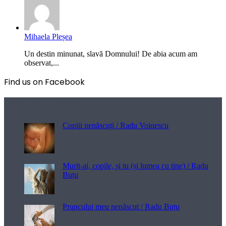
Mihaela Pleșea
Un destin minunat, slavă Domnului! De abia acum am
observat,...
Find us on Facebook
Poezii pentru viață
Copiii nenăscuți / Radu Voinescu
Murit-ai, copile, și tu (și lumea cu tine) / Radu
Buțu
Pruncului meu nenăscut / Radu Buțu