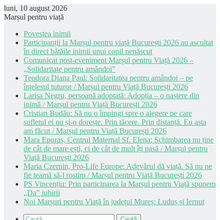
luni, 10 august 2026
Marșul pentru viață
Povestea inimii
Participanții la Marșul pentru viață București 2026 au ascultat
în direct bătăile inimii unui copil nenăscut
Comunicat post-eveniment Marșul pentru Viață 2026 –
„Solidaritate pentru amândoi”
Teodora Diana Paul: Solidaritatea pentru amândoi – pe
înțelesul tuturor / Marșul pentru Viață București 2026
Larisa Negru, persoană adoptată: Adopția – o naștere din
inimă / Marșul pentru Viață București 2026
Cristian Budău: Să nu o împingi spre o alegere pe care
sufletul ei nu și-o dorește. Prin tăcere. Prin distanță. Eu asta
am făcut / Marșul pentru Viață București 2026
Mara Epuraș, Centrul Maternal Sf. Elena: Schimbarea nu ține
de cât de mare ești, ci de cât de mult îți pasă / Marșul pentru
Viață București 2026
Maria Czernin, Pro-Life Europe: Adevărul dă viață. Să nu ne
fie teamă să-l rostim / Marșul pentru Viață București 2026
PS Vincențiu: Prin participarea la Marșul pentru Viață spunem
„Da” iubirii
Noi Marșuri pentru Viață în județul Mureș: Luduș și Iernut
Caută