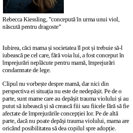
Rebecca Kiessling, ”concepută în urma unui viol,
născută pentru dragoste”
Iubirea, căci mama
ș
i societatea îl pot
ș
i trebuie să-l
iubească pe cel care, fără voia lui, a fost conceput în
împrejurări neplăcute pentru mamă, împrejurări
condamnate de lege.
Clipul nu vorbe
ș
te despre mamă, dar nici din
perspectiva ei situa
ț
ia nu este de nedepă
ș
it. Pe de o
parte, sunt mame care au depă
ș
it trauma violului
ș
i au
putut să iubească
ș
i să crească fiii sau fiicele fără să fie
afectate de împrejurările concep
ț
iei lor. Pe de altă
parte, dacă nu poate depă
ș
i trauma violului, mama are
oricând posibilitatea să dea copilul spre adop
ț
ie.