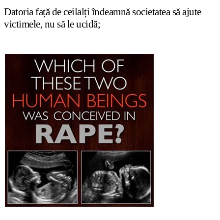
Datoria fa
ț
ă de ceilal
ț
i îndeamnă societatea să ajute
victimele, nu să le ucidă;