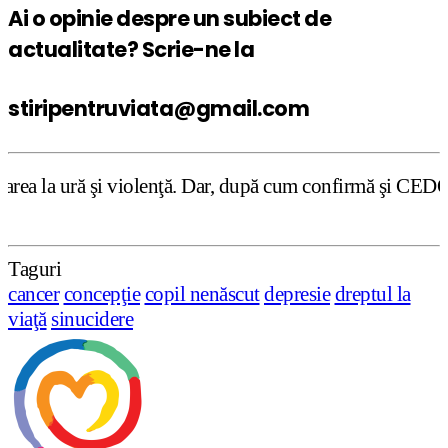
Ai o opinie despre un subiect de
actualitate? Scrie-ne la
stiripentruviata@gmail.com
enţă. Dar, după cum confirmă şi CEDO în cazul Handyside vs
Taguri
cancer
concepţie
copil nenăscut
depresie
dreptul la
viaţă
sinucidere