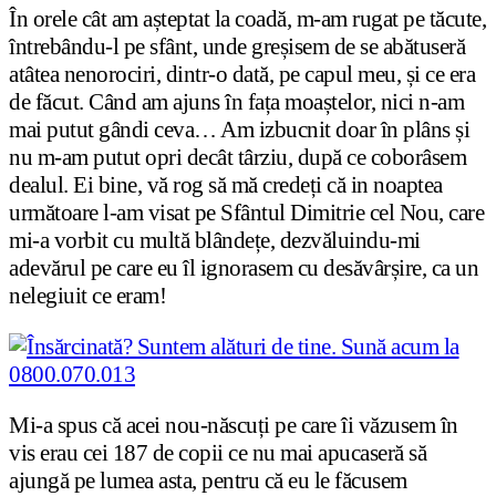
În orele cât am așteptat la coadă, m-am rugat pe tăcute,
întrebându-l pe sfânt, unde greșisem de se abătuseră
atâtea nenorociri, dintr-o dată, pe capul meu, și ce era
de făcut. Când am ajuns în fața moaștelor, nici n-am
mai putut gândi ceva… Am izbucnit doar în plâns și
nu m-am putut opri decât târziu, după ce coborâsem
dealul. Ei bine, vă rog să mă credeți că in noaptea
următoare l-am visat pe Sfântul Dimitrie cel Nou, care
mi-a vorbit cu multă blândețe, dezvăluindu-mi
adevărul pe care eu îl ignorasem cu desăvârșire, ca un
nelegiuit ce eram!
Mi-a spus că acei nou-născuți pe care îi văzusem în
vis erau cei 187 de copii ce nu mai apucaseră să
ajungă pe lumea asta, pentru că eu le făcusem