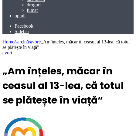
droguri
fumat
opinii
Facebook
Sidebar
Home
/
sarcină
/
avort
/
„Am înțeles, măcar în ceasul al 13-lea, că totul
se plătește în viață”
avort
„Am înțeles, măcar în
ceasul al 13-lea, că totul
se plătește în viață”