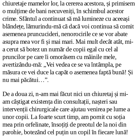
chiuretaje mamelor lor, la cererea acestora, și primisem
o mulțime de bani necuveniți, în schimbul acestor
crime. Sfântul a continuat să mă lumineze cu aceeași
blândețe, lămurindu-mă că dacă voi continua să comit
asemenea pruncucideri, nenorocirile ce se vor abate
asupra mea vor fi și mai mari. Mai mult decât atât, mi-
a cerut să botez un număr de copii egal cu cel al
pruncilor pe care îi omorâsem cu mâinile mele,
avertizându-mă: „Vei vedea ce se va întâmpla, pe
măsura ce vei duce la capăt o asemenea faptă bună! Și
nu mai păcătui…”.
De a doua zi, n-am mai făcut nici un chiuretaj și mi-
am câștigat existența din consultații, nașteri sau
intervenții chirurgicale care ajutau venirea pe lume a
unor copii. La foarte scurt timp, am pornit cu soția
mea prin orfelinate, însoțiți de preotul de la noi din
parohie, botezând cel puțin un copil în fiecare lună!