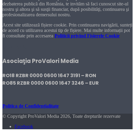
dezbaterea publică din România, te invităm să faci cunoscut site-ul
nostru şi altora şi să susţii financiar, după posibilităţi, continuarea şi
profesionalizarea demersului nostru.
Acest site utilizează fișiere cookie. Prin continuarea navigării, sunteți
de acord cu utilizarea acestui tip de fișiere. Mai multe informații pot
fi consultate prin accesarea
Politicii privind Fișierele Cookie
DONEAZĂ!
Asociaţia ProValori Media
RO18 RZBR 0000 0600 1647 3191 – RON
RO85 RZBR 0000 0600 1647 3246 – EUR
Politica de Confidențialitate
© Copyright ProValori Media 2026, Toate drepturile rezervate
Facebook