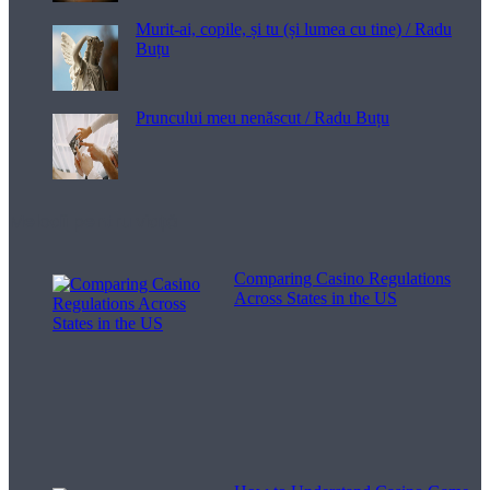
Murit-ai, copile, și tu (și lumea cu tine) / Radu
Buțu
Pruncului meu nenăscut / Radu Buțu
Melodii pentru viață
Comparing Casino Regulations
Across States in the US