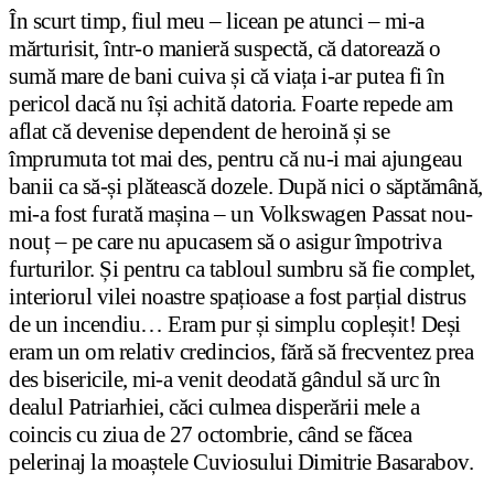
În scurt timp, fiul meu – licean pe atunci – mi-a
mărturisit, într-o manieră suspectă, că datorează o
sumă mare de bani cuiva și că viața i-ar putea fi în
pericol dacă nu își achită datoria. Foarte repede am
aflat că devenise dependent de heroină și se
împrumuta tot mai des, pentru că nu-i mai ajungeau
banii ca să-și plătească dozele. După nici o săptămână,
mi-a fost furată mașina – un Volkswagen Passat nou-
nouț – pe care nu apucasem să o asigur împotriva
furturilor. Și pentru ca tabloul sumbru să fie complet,
interiorul vilei noastre spațioase a fost parțial distrus
de un incendiu… Eram pur și simplu copleșit! Deși
eram un om relativ credincios, fără să frecventez prea
des bisericile, mi-a venit deodată gândul să urc în
dealul Patriarhiei, căci culmea disperării mele a
coincis cu ziua de 27 octombrie, când se făcea
pelerinaj la moaștele Cuviosului Dimitrie Basarabov.