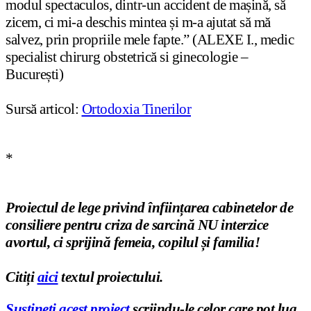
modul spectaculos, dintr-un accident de mașină, să
zicem, ci mi-a deschis mintea și m-a ajutat să mă
salvez, prin propriile mele fapte.” (ALEXE I., medic
specialist chirurg obstetrică si ginecologie –
București)
Sursă articol:
Ortodoxia Tinerilor
*
Proiectul de lege privind înființ
area cabinetelor de
consiliere pentru criza de sarcină NU interzice
avortul, ci sprijină femeia, copilul
ș
i familia!
Citi
ț
i
aici
textul proiectului.
Susțineți acest proiect
scriindu-le celor care pot lua