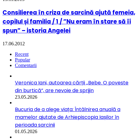
Consilierea în criza de sarcină ajută femeia,
copilul și familia / 1 / ”Nu eram în stare să îi
spun” – istoria Angelei
17.06.2012
Recent
Popular
Comentarii
Veronica Iani, autoarea cărții „Bebe. O poveste
din burtică”, are nevoie de sprijin
23.05.2026
Bucuria de a alege viața: Întâlnirea anuală a
mamelor ajutate de Arhiepiscopia Iașilor în
perioada sarcinii
01.05.2026