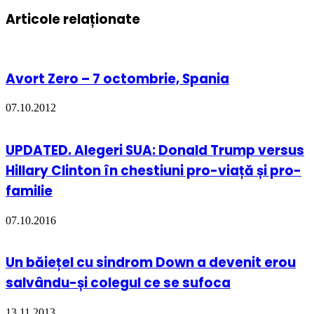
Articole relaționate
Avort Zero – 7 octombrie, Spania
07.10.2012
UPDATED. Alegeri SUA: Donald Trump versus
Hillary Clinton în chestiuni pro-viață și pro-
familie
07.10.2016
Un băiețel cu sindrom Down a devenit erou
salvându-și colegul ce se sufoca
13.11.2013