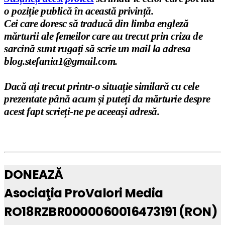
o poziție publică în această privință.
Cei care doresc să traducă din limba engleză
mărturii ale femeilor care au trecut prin criza de
sarcină sunt rugați să scrie un mail la adresa
blog.stefania1@gmail.com.
Dacă ați trecut printr-o situație similară cu cele
prezentate până acum și puteți da mărturie despre
acest fapt scrieți-ne pe aceeași adresă.
DONEAZĂ
Asociaţia ProValori Media
RO18RZBR0000060016473191 (RON)