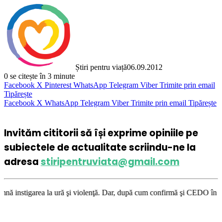
Știri pentru viață
06.09.2012
0
se citește în 3 minute
Facebook
X
Pinterest
WhatsApp
Telegram
Viber
Trimite prin email
Tipărește
Facebook
X
WhatsApp
Telegram
Viber
Trimite prin email
Tipărește
Invităm cititorii să își exprime opiniile pe
subiectele de actualitate scriindu-ne la
adresa
stiripentruviata@gmail.com
 ură şi violenţă. Dar, după cum confirmă şi CEDO în cazul Handyside vs. 