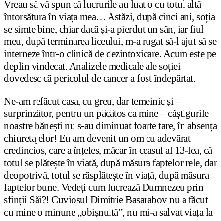
Vreau să vă spun că lucrurile au luat o cu totul altă
întorsătura în viața mea… Astăzi, după cinci ani, soția
se simte bine, chiar dacă și-a pierdut un sân, iar fiul
meu, după terminarea liceului, m-a rugat să-l ajut să se
interneze într-o clinică de dezintoxicare. Acum este pe
deplin vindecat. Analizele medicale ale soției
dovedesc că pericolul de cancer a fost îndepărtat.
Ne-am refăcut casa, cu greu, dar temeinic și –
surprinzător, pentru un păcătos ca mine – câștigurile
noastre bănești nu s-au diminuat foarte tare, în absența
chiuretajelor! Eu am devenit un om cu adevărat
credincios, care a înțeles, măcar în ceasul al 13-lea, că
totul se plătește în viată, după măsura faptelor rele, dar
deopotrivă, totul se răsplătește în viață, după măsura
faptelor bune. Vedeți cum lucrează Dumnezeu prin
sfinții Săi?! Cuviosul Dimitrie Basarabov nu a făcut
cu mine o minune „obișnuită”, nu mi-a salvat viața la