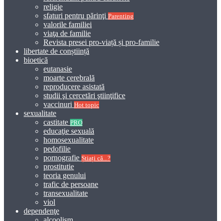
religie
sfaturi pentru părinţi
Parenting
valorile familiei
viaţa de familie
Revista presei pro-viață și pro-familie
libertate de conștiință
bioetică
eutanasie
moarte cerebrală
reproducere asistată
studii şi cercetări ştiinţifice
vaccinuri
Hot topic
sexualitate
castitate
PRO
educaţie sexuală
homosexualitate
pedofilie
pornografie
Știați că...?
prostitutie
teoria genului
trafic de persoane
transexualitate
viol
dependenţe
alcoolism