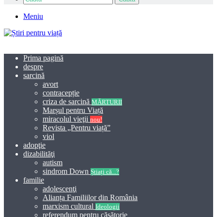
Meniu
Prima pagină
despre
sarcină
avort
contracepție
criza de sarcină
MĂRTURII
Marșul pentru Viață
miracolul vieţii
nou!
Revista „Pentru viață”
viol
adopţie
dizabilităţi
autism
sindrom Down
Știați că...?
familie
adolescenţi
Alianța Familiilor din România
marxism cultural
Ideologii
referendum pentru căsătorie