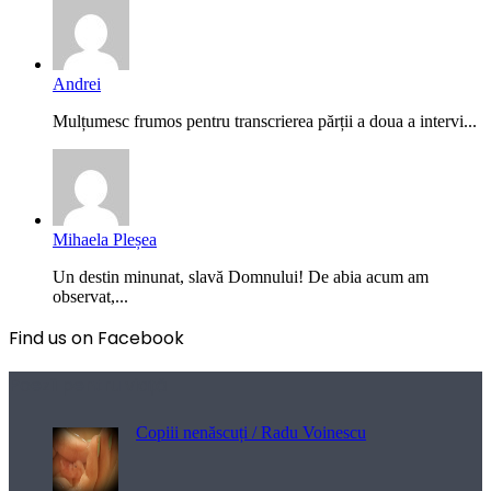
Andrei
Mulțumesc frumos pentru transcrierea părții a doua a intervi...
Mihaela Pleșea
Un destin minunat, slavă Domnului! De abia acum am
observat,...
Find us on Facebook
Poezii pentru viață
Copiii nenăscuți / Radu Voinescu