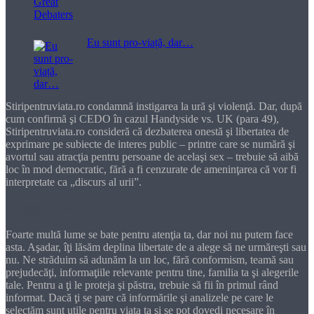
Eu sunt pro-viață, dar…
Stiripentruviata.ro condamnă instigarea la ură şi violenţă. Dar, după
cum confirmă şi CEDO în cazul Handyside vs. UK (para 49),
Stiripentruviata.ro consideră că dezbaterea onestă şi libertatea de
exprimare pe subiecte de interes public – printre care se numără şi
avortul sau atracţia pentru persoane de acelaşi sex – trebuie să aibă
loc în mod democratic, fără a fi cenzurate de ameninţarea că vor fi
interpretate ca „discurs al urii”.
Dragă cititorule
Foarte multă lume se bate pentru atenţia ta, dar noi nu putem face
asta. Aşadar, îţi lăsăm deplina libertate de a alege să ne urmăreşti sau
nu. Ne străduim să adunăm la un loc, fără conformism, teamă sau
prejudecăţi, informaţiile relevante pentru tine, familia ta şi alegerile
tale. Pentru a ţi le proteja şi păstra, trebuie să fii în primul rând
informat. Dacă ţi se pare că informările şi analizele pe care le
selectăm sunt utile pentru viaţa ta şi se pot dovedi necesare în