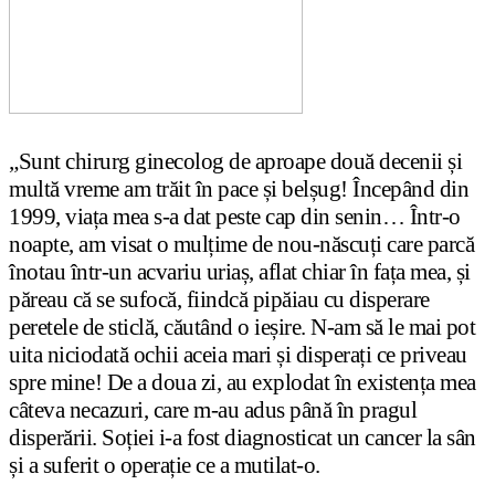
„Sunt chirurg ginecolog de aproape două decenii și
multă vreme am trăit în pace și belșug! Începând din
1999, viața mea s-a dat peste cap din senin… Într-o
noapte, am visat o mulțime de nou-născuți care parcă
înotau într-un acvariu uriaș, aflat chiar în fața mea, și
păreau că se sufocă, fiindcă pipăiau cu disperare
peretele de sticlă, căutând o ieșire. N-am să le mai pot
uita niciodată ochii aceia mari și disperați ce priveau
spre mine! De a doua zi, au explodat în existența mea
câteva necazuri, care m-au adus până în pragul
disperării. Soției i-a fost diagnosticat un cancer la sân
și a suferit o operație ce a mutilat-o.