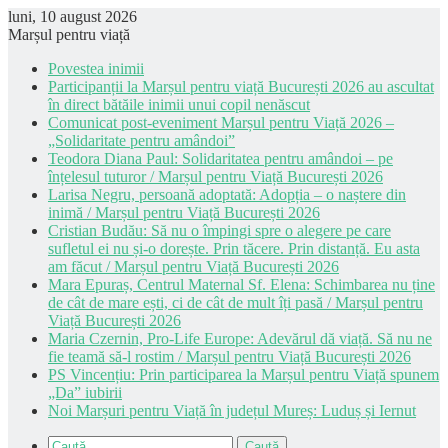
luni, 10 august 2026
Marșul pentru viață
Povestea inimii
Participanții la Marșul pentru viață București 2026 au ascultat
în direct bătăile inimii unui copil nenăscut
Comunicat post-eveniment Marșul pentru Viață 2026 –
„Solidaritate pentru amândoi”
Teodora Diana Paul: Solidaritatea pentru amândoi – pe
înțelesul tuturor / Marșul pentru Viață București 2026
Larisa Negru, persoană adoptată: Adopția – o naștere din
inimă / Marșul pentru Viață București 2026
Cristian Budău: Să nu o împingi spre o alegere pe care
sufletul ei nu și-o dorește. Prin tăcere. Prin distanță. Eu asta
am făcut / Marșul pentru Viață București 2026
Mara Epuraș, Centrul Maternal Sf. Elena: Schimbarea nu ține
de cât de mare ești, ci de cât de mult îți pasă / Marșul pentru
Viață București 2026
Maria Czernin, Pro-Life Europe: Adevărul dă viață. Să nu ne
fie teamă să-l rostim / Marșul pentru Viață București 2026
PS Vincențiu: Prin participarea la Marșul pentru Viață spunem
„Da” iubirii
Noi Marșuri pentru Viață în județul Mureș: Luduș și Iernut
Caută