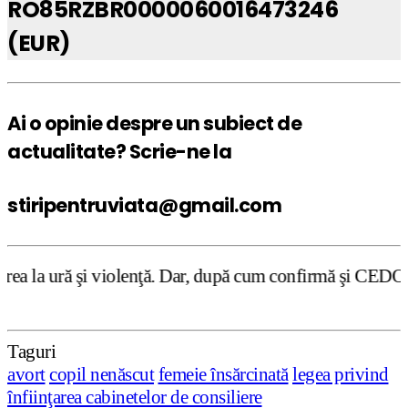
RO85RZBR0000060016473246
(EUR)
Ai o opinie despre un subiect de
actualitate? Scrie-ne la
stiripentruviata@gmail.com
lenţă. Dar, după cum confirmă şi CEDO în cazul Handyside 
Taguri
avort
copil nenăscut
femeie însărcinată
legea privind
înfiinţarea cabinetelor de consiliere