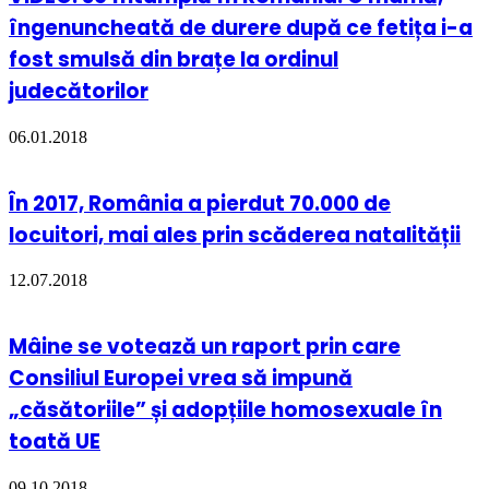
îngenuncheată de durere după ce fetița i-a
fost smulsă din brațe la ordinul
judecătorilor
06.01.2018
În 2017, România a pierdut 70.000 de
locuitori, mai ales prin scăderea natalității
12.07.2018
Mâine se votează un raport prin care
Consiliul Europei vrea să impună
„căsătoriile” și adopțiile homosexuale în
toată UE
09.10.2018