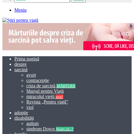
Meniu
Prima pagină
despre
sarcină
avort
contracepție
criza de sarcină
MĂRTURII
Marșul pentru Viață
miracolul vieţii
nou!
Revista „Pentru viață”
viol
adopţie
dizabilităţi
autism
sindrom Down
Știați că...?