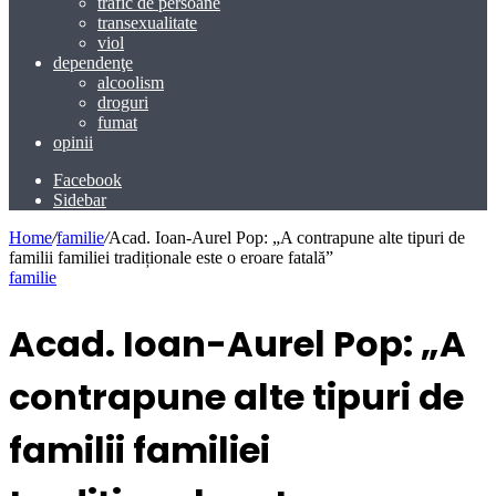
trafic de persoane
transexualitate
viol
dependenţe
alcoolism
droguri
fumat
opinii
Facebook
Sidebar
Home
/
familie
/
Acad. Ioan-Aurel Pop: „A contrapune alte tipuri de
familii familiei tradiționale este o eroare fatală”
familie
Acad. Ioan-Aurel Pop: „A
contrapune alte tipuri de
familii familiei