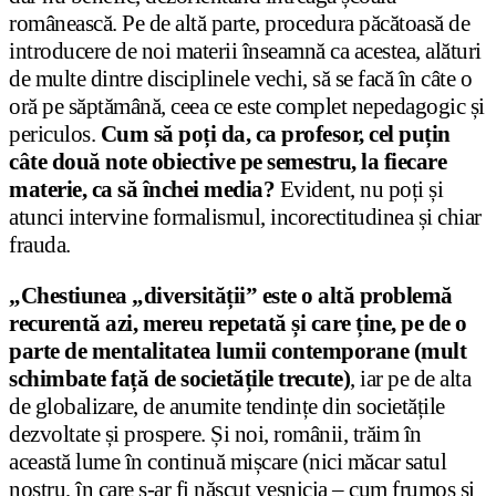
românească. Pe de altă parte, procedura păcătoasă de
introducere de noi materii înseamnă ca acestea, alături
de multe dintre disciplinele vechi, să se facă în câte o
oră pe săptămână, ceea ce este complet nepedagogic și
periculos.
Cum să poți da, ca profesor, cel puțin
câte două note obiective pe semestru, la fiecare
materie, ca să închei media?
Evident, nu poți și
atunci intervine formalismul, incorectitudinea și chiar
frauda.
„Chestiunea „diversității” este o altă problemă
recurentă azi, mereu repetată și care ține, pe de o
parte de mentalitatea lumii contemporane (mult
schimbate față de societățile trecute)
, iar pe de alta
de globalizare, de anumite tendințe din societățile
dezvoltate și prospere. Și noi, românii, trăim în
această lume în continuă mișcare (nici măcar satul
nostru, în care s-ar fi născut veșnicia – cum frumos și