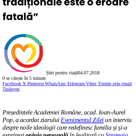
tradiționale este o eroare
fatală”
Știri pentru viață
04.07.2018
0
se citește în 5 minute
Facebook
X
Pinterest
WhatsApp
Telegram
Viber
Trimite prin email
Tipărește
Președintele Academiei Române, acad. Ioan-Aurel
Pop, a acordat ziarului
Evenimentul Zilei
un interviu
despre noile ideologii care redefinesc familia și și-a
exprimat
opinia personală
în legătură cu
Strategia