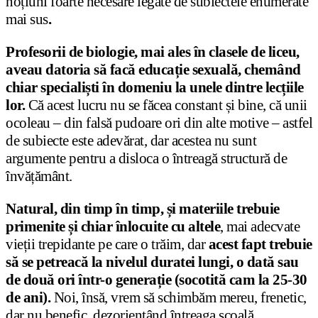
noțiuni foarte necesare legate de subiectele enumerate
mai sus
.
Profesorii de biologie, mai ales în clasele de liceu,
aveau datoria să facă educație sexuală, chemând
chiar specialiști în domeniu la unele dintre lecțiile
lor.
Că acest lucru nu se făcea constant și bine, că unii
ocoleau – din falsă pudoare ori din alte motive – astfel
de subiecte este adevărat, dar acestea nu sunt
argumente pentru a disloca o întreagă structură de
învățământ.
Natural, din timp în timp, și materiile trebuie
primenite și chiar înlocuite cu altele
, mai adecvate
vieții trepidante pe care o trăim, dar
acest fapt trebuie
să se petreacă la nivelul duratei lungi, o dată sau
de două ori într-o generație (socotită cam la 25-30
de ani).
Noi, însă, vrem să schimbăm mereu, frenetic,
dar nu benefic, dezorientând întreaga școală