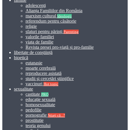
familie
adolescenţi
Alianța Familiilor din România
marxism cultural
Ideologii
referendum pentru căsătorie
religie
sfaturi pentru părinţi
Parenting
valorile familiei
viaţa de familie
Revista presei pro-viață și pro-familie
libertate de conștiință
bioetică
eutanasie
moarte cerebrală
reproducere asistată
studii şi cercetări ştiinţifice
vaccinuri
Hot topic
sexualitate
castitate
PRO
educaţie sexuală
homosexualitate
pedofilie
pornografie
Știați că...?
prostitutie
teoria genului