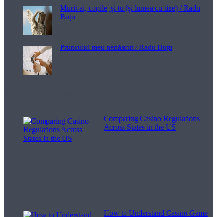
Murit-ai, copile, și tu (și lumea cu tine) / Radu
Buțu
Pruncului meu nenăscut / Radu Buțu
Melodii pentru viață
Comparing Casino Regulations
Across States in the US
How to Understand Casino Game