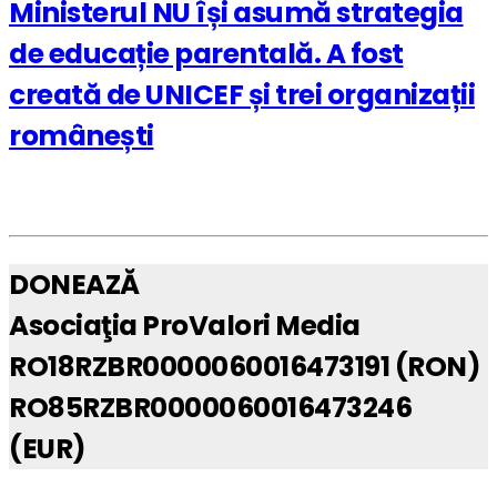
Ministerul NU își asumă strategia
de educație parentală. A fost
creată de UNICEF și trei organizații
românești
DONEAZĂ
Asociaţia ProValori Media
RO18RZBR0000060016473191 (RON)
RO85RZBR0000060016473246
(EUR)