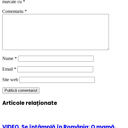
marcate cu
*
Comentariu
*
Nume
*
Email
*
Site web
Articole relaționate
VIDEO. Se întâmplă în România: O mamă,