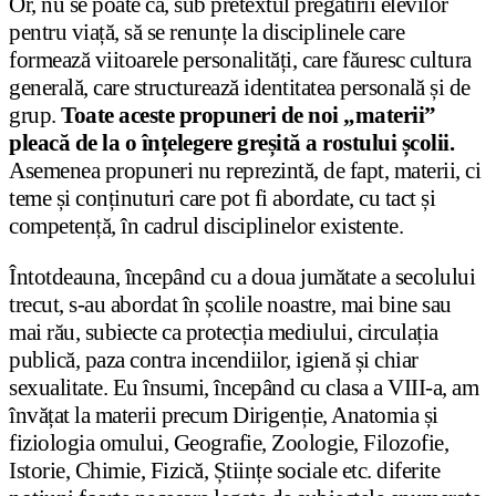
Or, nu se poate ca, sub pretextul pregătirii elevilor
pentru viață, să se renunțe la disciplinele care
formează viitoarele personalități, care făuresc cultura
generală, care structurează identitatea personală și de
grup.
Toate aceste propuneri de noi „materii”
pleacă de la o înțelegere greșită a rostului școlii.
Asemenea propuneri nu reprezintă, de fapt, materii, ci
teme și conținuturi care pot fi abordate, cu tact și
competență, în cadrul disciplinelor existente.
Întotdeauna, începând cu a doua jumătate a secolului
trecut, s-au abordat în școlile noastre, mai bine sau
mai rău, subiecte ca protecția mediului, circulația
publică, paza contra incendiilor, igienă și chiar
sexualitate. Eu însumi, începând cu clasa a VIII-a, am
învățat la materii precum Dirigenție, Anatomia și
fiziologia omului, Geografie, Zoologie, Filozofie,
Istorie, Chimie, Fizică, Științe sociale etc. diferite