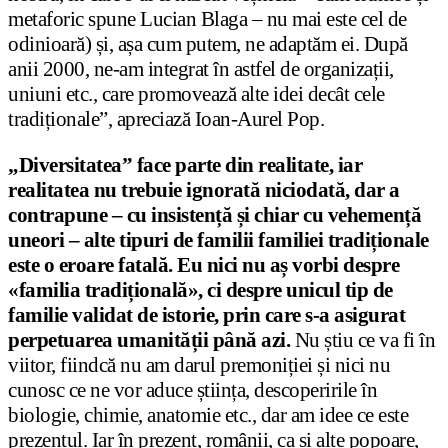
metaforic spune Lucian Blaga – nu mai este cel de
odinioară) și, așa cum putem, ne adaptăm ei. După
anii 2000, ne-am integrat în astfel de organizații,
uniuni etc., care promovează alte idei decât cele
tradiționale”, apreciază Ioan-Aurel Pop.
„Diversitatea” face parte din realitate, iar
realitatea nu trebuie ignorată niciodată, dar a
contrapune – cu insistență și chiar cu vehemență
uneori – alte tipuri de familii familiei tradiționale
este o eroare fatală. Eu nici nu aș vorbi despre
«familia tradițională», ci despre unicul tip de
familie validat de istorie, prin care s-a asigurat
perpetuarea umanității până azi.
Nu știu ce va fi în
viitor, fiindcă nu am darul premoniției și nici nu
cunosc ce ne vor aduce știința, descoperirile în
biologie, chimie, anatomie etc., dar am idee ce este
prezentul. Iar în prezent, românii, ca și alte popoare,