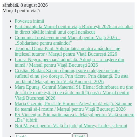
sâmbătă, 8 august 2026
Marșul pentru viață
Povestea inimii
Participanții la Marșul pentru viață București 2026 au ascultat
în direct bătăile inimii unui copil nenăscut
Comunicat post-eveniment Marșul pentru Viață 2026 –
„Solidaritate pentru amândoi”
Teodora Diana Paul: Solidaritatea pentru amândoi – pe
înțelesul tuturor / Marșul pentru Viață București 2026
Larisa Negru, persoană adoptată: Adopția – o naștere din
inimă / Marșul pentru Viață București 2026
Cristian Budău: Să nu o împingi spre o alegere pe care
sufletul ei nu și-o dorește. Prin tăcere. Prin distanță. Eu asta
am făcut / Marșul pentru Viață București 2026
Mara Epuraș, Centrul Maternal Sf. Elena: Schimbarea nu ține
de cât de mare ești, ci de cât de mult îți pasă / Marșul pentru
Viață București 2026
Maria Czernin, Pro-Life Europe: Adevărul dă viață. Să nu ne
fie teamă să-l rostim / Marșul pentru Viață București 2026
PS Vincențiu: Prin participarea la Marșul pentru Viață spunem
„Da” iubirii
Noi Marșuri pentru Viață în județul Mureș: Luduș și Iernut
Caută