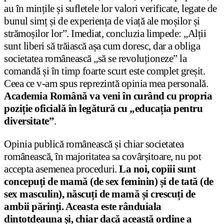
au în mințile și sufletele lor valori verificate, legate de
bunul simț și de experiența de viață ale moșilor și
strămoșilor lor”. Imediat, concluzia limpede: „Alții
sunt liberi să trăiască așa cum doresc, dar a obliga
societatea românească „să se revoluționeze” la
comandă și în timp foarte scurt este complet greșit.
Ceea ce v-am spus reprezintă opinia mea personală.
Academia Română va veni în curând cu propria
poziție oficială în legătură cu „educația pentru
diversitate”
.
Opinia publică românească și chiar societatea
românească, în majoritatea sa covârșitoare, nu pot
accepta asemenea proceduri.
La noi, copiii sunt
concepuți de mamă (de sex feminin) și de tată (de
sex masculin), născuți de mamă și crescuți de
ambii părinți. Aceasta este rânduiala
dintotdeauna și, chiar dacă această ordine a