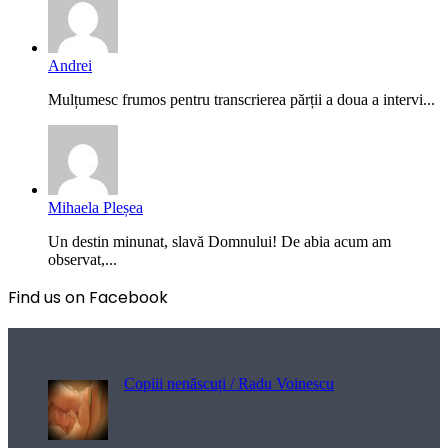
Andrei
Mulțumesc frumos pentru transcrierea părții a doua a intervi...
Mihaela Pleșea
Un destin minunat, slavă Domnului! De abia acum am
observat,...
Find us on Facebook
Poezii pentru viață
Copiii nenăscuți / Radu Voinescu