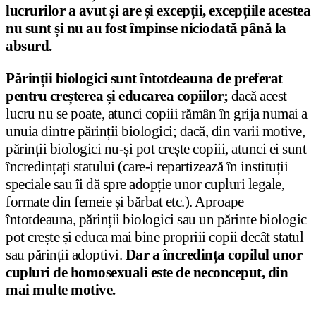
lucrurilor a avut și are și excepții, excepțiile acestea
nu sunt și nu au fost împinse niciodată până la
absurd.
Părinții biologici sunt întotdeauna de preferat
pentru creșterea și educarea copiilor;
dacă acest
lucru nu se poate, atunci copiii rămân în grija numai a
unuia dintre părinții biologici; dacă, din varii motive,
părinții biologici nu-și pot crește copiii, atunci ei sunt
încredințați statului (care-i repartizează în instituții
speciale sau îi dă spre adopție unor cupluri legale,
formate din femeie și bărbat etc.). Aproape
întotdeauna, părinții biologici sau un părinte biologic
pot crește și educa mai bine propriii copii decât statul
sau părinții adoptivi.
Dar a încredința copilul unor
cupluri de homosexuali este de neconceput, din
mai multe motive.