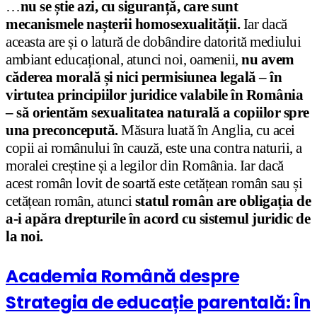
…
nu se știe azi, cu siguranță, care sunt
mecanismele nașterii homosexualității.
Iar dacă
aceasta are și o latură de dobândire datorită mediului
ambiant educațional, atunci noi, oamenii,
nu avem
căderea morală și nici permisiunea legală – în
virtutea principiilor juridice valabile în România
– să orientăm sexualitatea naturală a copiilor spre
una preconcepută.
Măsura luată în Anglia, cu acei
copii ai românului în cauză, este una contra naturii, a
moralei creștine și a legilor din România. Iar dacă
acest român lovit de soartă este cetățean român sau și
cetățean român, atunci
statul român are obligația de
a-i apăra drepturile în acord cu sistemul juridic de
la noi.
Academia Română despre
Strategia de educație parentală: În