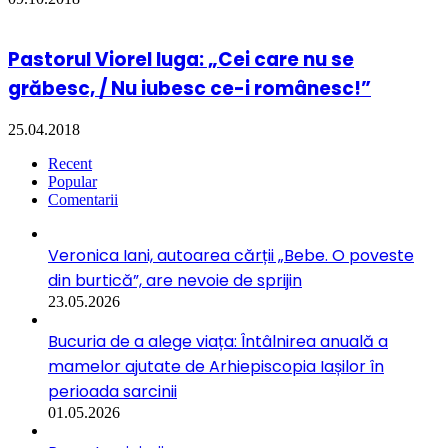
Pastorul Viorel Iuga: „Cei care nu se
grăbesc, / Nu iubesc ce-i românesc!”
25.04.2018
Recent
Popular
Comentarii
Veronica Iani, autoarea cărții „Bebe. O poveste
din burtică”, are nevoie de sprijin
23.05.2026
Bucuria de a alege viața: Întâlnirea anuală a
mamelor ajutate de Arhiepiscopia Iașilor în
perioada sarcinii
01.05.2026