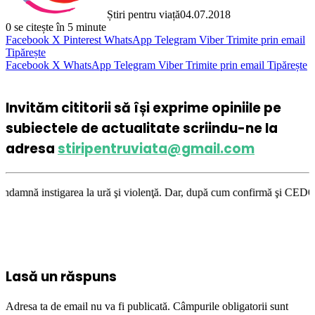
Știri pentru viață
04.07.2018
0
se citește în 5 minute
Facebook
X
Pinterest
WhatsApp
Telegram
Viber
Trimite prin email
Tipărește
Facebook
X
WhatsApp
Telegram
Viber
Trimite prin email
Tipărește
Invităm cititorii să își exprime opiniile pe
subiectele de actualitate scriindu-ne la
adresa
stiripentruviata@gmail.com
a la ură şi violenţă. Dar, după cum confirmă şi CEDO în cazul Handyside 
Lasă un răspuns
Adresa ta de email nu va fi publicată.
Câmpurile obligatorii sunt