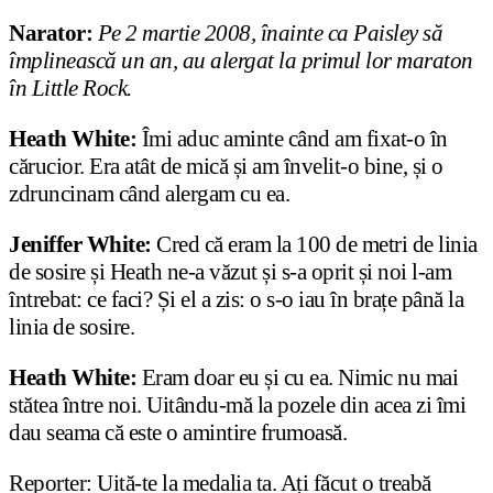
Narator:
Pe 2 martie 2008, înainte ca Paisley să
împlinească un an, au alergat la primul lor maraton
în Little Rock.
Heath White:
Îmi aduc aminte când am fixat-o în
cărucior. Era atât de mică și am învelit-o bine, și o
zdruncinam când alergam cu ea.
Jeniffer White:
Cred că eram la 100 de metri de linia
de sosire și Heath ne-a văzut și s-a oprit și noi l-am
întrebat: ce faci? Și el a zis: o s-o iau în brațe până la
linia de sosire.
Heath White:
Eram doar eu și cu ea. Nimic nu mai
stătea între noi. Uitându-mă la pozele din acea zi îmi
dau seama că este o amintire frumoasă.
Reporter: Uită-te la medalia ta. Ați făcut o treabă