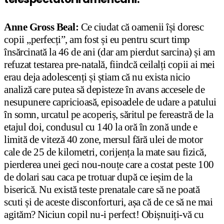
Anne Gross Beal:
Ce ciudat că oamenii își doresc
copii „perfecți”, am fost și eu pentru scurt timp
însărcinată la 46 de ani (dar am pierdut sarcina) și am
refuzat testarea pre-natală, fiindcă ceilalți copii ai mei
erau deja adolescenți și știam că nu exista nicio
analiză care putea să depisteze în avans accesele de
nesupunere capricioasă, episoadele de udare a patului
în somn, urcatul pe acoperiș, săritul pe fereastră de la
etajul doi, condusul cu 140 la oră în zonă unde e
limită de viteză 40 zone, mersul fără ulei de motor
cale de 25 de kilometri, corijența la mate sau fizică,
pierderea unei geci nou-nouțe care a costat peste 100
de dolari sau caca pe trotuar după ce ieșim de la
biserică. Nu există teste prenatale care să ne poată
scuti și de aceste disconforturi, așa că de ce să ne mai
agităm? Niciun copil nu-i perfect! Obișnuiți-vă cu