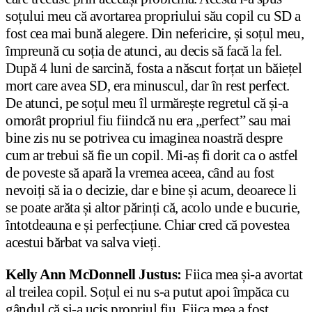
soțului meu că avortarea propriului său copil cu SD a
fost cea mai bună alegere. Din nefericire, și soțul meu,
împreună cu soția de atunci, au decis să facă la fel.
După 4 luni de sarcină, fosta a născut forțat un băiețel
mort care avea SD, era minuscul, dar în rest perfect.
De atunci, pe soțul meu îl urmărește regretul că și-a
omorât propriul fiu fiindcă nu era „perfect” sau mai
bine zis nu se potrivea cu imaginea noastră despre
cum ar trebui să fie un copil. Mi-aș fi dorit ca o astfel
de poveste să apară la vremea aceea, când au fost
nevoiți să ia o decizie, dar e bine și acum, deoarece li
se poate arăta și altor părinți că, acolo unde e bucurie,
întotdeauna e și perfecțiune. Chiar cred că povestea
acestui bărbat va salva vieți.
Kelly Ann McDonnell Justus:
Fiica mea și-a avortat
al treilea copil. Soțul ei nu s-a putut apoi împăca cu
gândul că și-a ucis propriul fiu. Fiica mea a fost