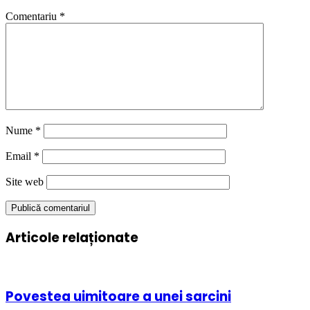
Comentariu
*
Nume
*
Email
*
Site web
Articole relaționate
Povestea uimitoare a unei sarcini