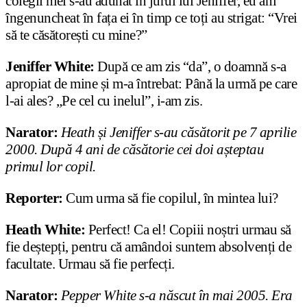
colegii mei s-au adunat în jurul lui Jeniffer, eu am
îngenuncheat în fața ei în timp ce toți au strigat: “Vrei
să te căsătorești cu mine?”
Jeniffer White:
După ce am zis “da”, o doamnă s-a
apropiat de mine și m-a întrebat: Până la urmă pe care
l-ai ales? „Pe cel cu inelul”, i-am zis.
Narator:
Heath și Jeniffer s-au căsătorit pe 7 aprilie
2000. După 4 ani de căsătorie cei doi așteptau
primul lor copil.
Reporter:
Cum urma să fie copilul, în mintea lui?
Heath White:
Perfect! Ca el! Copiii noștri urmau să
fie deștepți, pentru că amândoi suntem absolvenți de
facultate. Urmau să fie perfecți.
Narator:
Pepper White s-a născut în mai 2005. Era