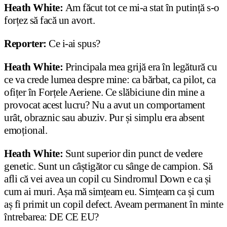
Heath White:
Am făcut tot ce mi-a stat în putință s-o
forțez să facă un avort.
Reporter:
Ce i-ai spus?
Heath White:
Principala mea grijă era în legătură cu
ce va crede lumea despre mine: ca bărbat, ca pilot, ca
ofițer în Forțele Aeriene. Ce slăbiciune din mine a
provocat acest lucru? Nu a avut un comportament
urât, obraznic sau abuziv. Pur și simplu era absent
emoțional.
Heath White:
Sunt superior din punct de vedere
genetic. Sunt un câștigător cu sânge de campion. Să
afli că vei avea un copil cu Sindromul Down e ca și
cum ai muri. Așa mă simțeam eu. Simțeam ca și cum
aș fi primit un copil defect. Aveam permanent în minte
întrebarea: DE CE EU?