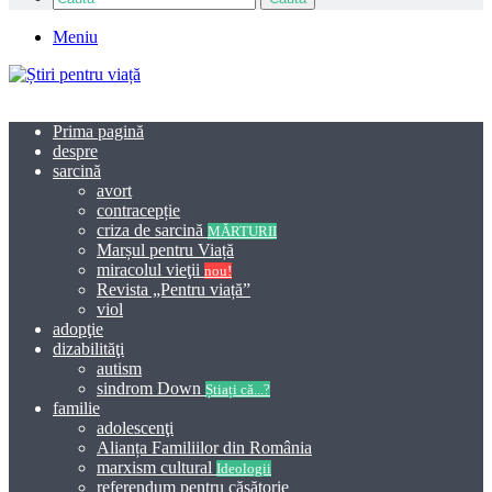
Meniu
Prima pagină
despre
sarcină
avort
contracepție
criza de sarcină
MĂRTURII
Marșul pentru Viață
miracolul vieţii
nou!
Revista „Pentru viață”
viol
adopţie
dizabilităţi
autism
sindrom Down
Știați că...?
familie
adolescenţi
Alianța Familiilor din România
marxism cultural
Ideologii
referendum pentru căsătorie