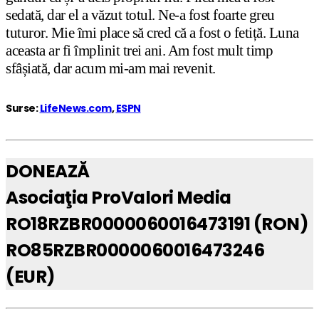
sedată, dar el a văzut totul. Ne-a fost foarte greu
tuturor. Mie îmi place să cred că a fost o fetiță. Luna
aceasta ar fi împlinit trei ani. Am fost mult timp
sfâșiată, dar acum mi-am mai revenit.
Surse:
LifeNews.com
,
ESPN
DONEAZĂ
Asociaţia ProValori Media
RO18RZBR0000060016473191 (RON)
RO85RZBR0000060016473246
(EUR)