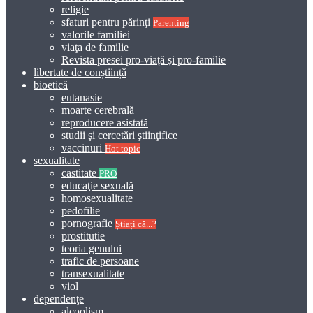
religie
sfaturi pentru părinţi
Parenting
valorile familiei
viaţa de familie
Revista presei pro-viață și pro-familie
libertate de conștiință
bioetică
eutanasie
moarte cerebrală
reproducere asistată
studii şi cercetări ştiinţifice
vaccinuri
Hot topic
sexualitate
castitate
PRO
educaţie sexuală
homosexualitate
pedofilie
pornografie
Știați că...?
prostitutie
teoria genului
trafic de persoane
transexualitate
viol
dependenţe
alcoolism