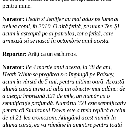
pentru mine.
Narator:
Heath și Jeniffer au mai adus pe lume al
treilea copil, în 2010. O altă fetiță, pe nume Tex. Și
acum îl așteaptă pe al patrulea, tot o fetiță, care
urmează să se nască în octombrie anul acesta.
Reporter:
Arăți ca un eschimos.
Narator:
Pe 4 martie anul acesta, la 38 de ani,
Heath White se pregătea s-o împingă pe Paisley,
acum în vârstă de 5 ani, pentru ultima oară. Această
ultimă cursă urma să aibă un obiectiv mai adânc: de
a alerga împreună 321 de mile, un număr cu o
semnificație profundă. Numărul 321 este semnificativ
pentru că Sindromul Down este a treia replică a celui
de-al 21-lea cromozom. Atingând acest număr la
ultima cursă, ea va rămâne în amintire pentru toată