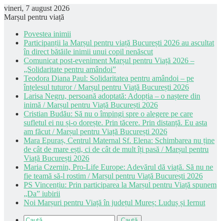
vineri, 7 august 2026
Marșul pentru viață
Povestea inimii
Participanții la Marșul pentru viață București 2026 au ascultat
în direct bătăile inimii unui copil nenăscut
Comunicat post-eveniment Marșul pentru Viață 2026 –
„Solidaritate pentru amândoi”
Teodora Diana Paul: Solidaritatea pentru amândoi – pe
înțelesul tuturor / Marșul pentru Viață București 2026
Larisa Negru, persoană adoptată: Adopția – o naștere din
inimă / Marșul pentru Viață București 2026
Cristian Budău: Să nu o împingi spre o alegere pe care
sufletul ei nu și-o dorește. Prin tăcere. Prin distanță. Eu asta
am făcut / Marșul pentru Viață București 2026
Mara Epuraș, Centrul Maternal Sf. Elena: Schimbarea nu ține
de cât de mare ești, ci de cât de mult îți pasă / Marșul pentru
Viață București 2026
Maria Czernin, Pro-Life Europe: Adevărul dă viață. Să nu ne
fie teamă să-l rostim / Marșul pentru Viață București 2026
PS Vincențiu: Prin participarea la Marșul pentru Viață spunem
„Da” iubirii
Noi Marșuri pentru Viață în județul Mureș: Luduș și Iernut
Caută