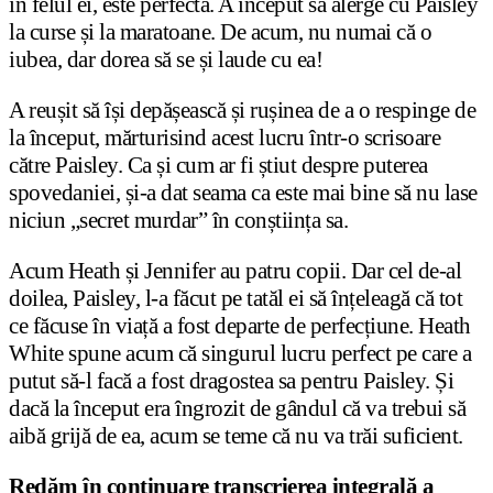
în felul ei, este perfectă. A început să alerge cu Paisley
la curse și la maratoane. De acum, nu numai că o
iubea, dar dorea să se și laude cu ea!
A reușit să își depășească și rușinea de a o respinge de
la început, mărturisind acest lucru într-o scrisoare
către Paisley. Ca și cum ar fi știut despre puterea
spovedaniei, și-a dat seama ca este mai bine să nu lase
niciun „secret murdar” în conștiința sa.
Acum Heath și Jennifer au patru copii. Dar cel de-al
doilea, Paisley, l-a făcut pe tatăl ei să înțeleagă că tot
ce făcuse în viață a fost departe de perfecțiune. Heath
White spune acum că singurul lucru perfect pe care a
putut să-l facă a fost dragostea sa pentru Paisley. Și
dacă la început era îngrozit de gândul că va trebui să
aibă grijă de ea, acum se teme că nu va trăi suficient.
Redăm în continuare transcrierea integrală a