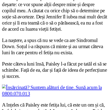
deșarte: ce vor spune alții despre mine și despre
copilul meu. A căutat cu orice chip să o determine pe
soție să avorteze. Deși Jennifer îl iubea mai mult decât
orice și îi era teamă că o să o părăsească, ea nu a fost
de acord cu luarea vieții fetiței.
La naștere, a spus că nu se vede ca are Sindromul
Down. Soțul i-a răspuns că minte și au urmat câteva
luni în care pentru el fetița nu exista.
Peste câteva luni însă, Paisley l-a făcut pe tatăl ei să se
schimbe. Față de ea, dar și față de ideea de perfecțiune
și succes.
A înțeles că Paisley este fetița lui, că este un om și că,