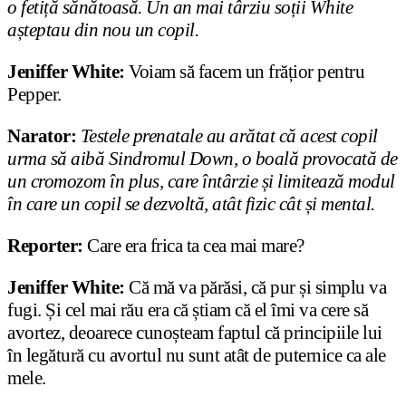
o fetiță sănătoasă. Un an mai târziu soții White
așteptau din nou un copil.
Jeniffer White:
Voiam să facem un frățior pentru
Pepper.
Narator:
Testele prenatale au arătat că acest copil
urma să aibă Sindromul Down, o boală provocată de
un cromozom în plus, care întârzie și limitează modul
în care un copil se dezvoltă, atât fizic cât și mental.
Reporter:
Care era frica ta cea mai mare?
Jeniffer White:
Că mă va părăsi, că pur și simplu va
fugi. Și cel mai rău era că știam că el îmi va cere să
avortez, deoarece cunoșteam faptul că principiile lui
în legătură cu avortul nu sunt atât de puternice ca ale
mele.