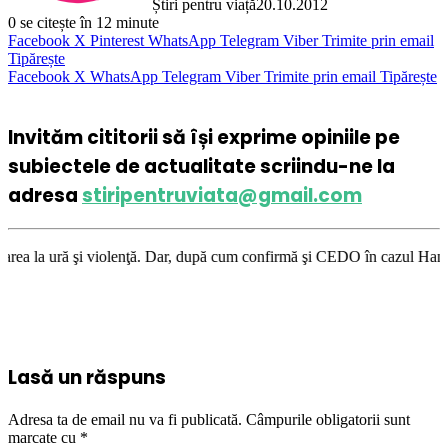
Știri pentru viață
20.10.2012
0
se citește în 12 minute
Facebook
X
Pinterest
WhatsApp
Telegram
Viber
Trimite prin email
Tipărește
Facebook
X
WhatsApp
Telegram
Viber
Trimite prin email
Tipărește
Invităm cititorii să își exprime opiniile pe
subiectele de actualitate scriindu-ne la
adresa
stiripentruviata@gmail.com
iolenţă. Dar, după cum confirmă şi CEDO în cazul Handyside vs. UK (para 
Lasă un răspuns
Adresa ta de email nu va fi publicată.
Câmpurile obligatorii sunt
marcate cu
*