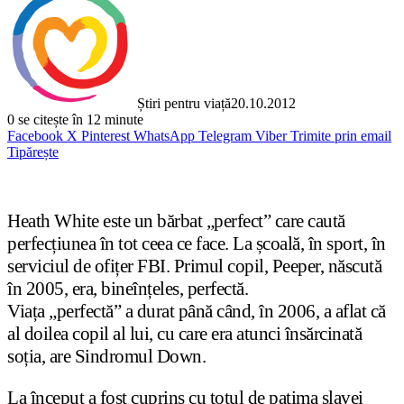
Știri pentru viață
20.10.2012
0
se citește în 12 minute
Facebook
X
Pinterest
WhatsApp
Telegram
Viber
Trimite prin email
Tipărește
Heath White este un bărbat „perfect” care caută
perfecțiunea în tot ceea ce face. La școală, în sport, în
serviciul de ofițer FBI. Primul copil, Peeper, născută
în 2005, era, bineînțeles, perfectă.
Viața „perfectă” a durat până când, în 2006, a aflat că
al doilea copil al lui, cu care era atunci însărcinată
soția, are Sindromul Down.
La început a fost cuprins cu totul de patima slavei