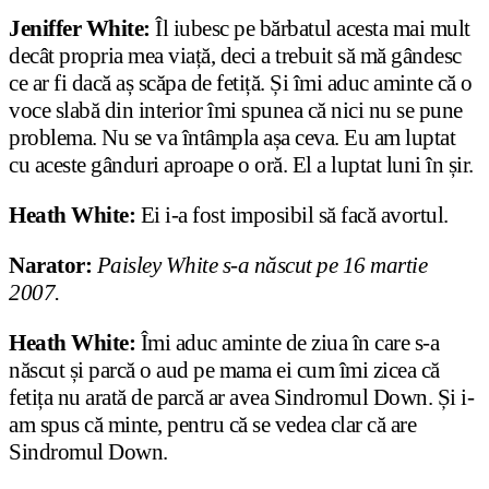
Jeniffer White:
Îl iubesc pe bărbatul acesta mai mult
decât propria mea viață, deci a trebuit să mă gândesc
ce ar fi dacă aș scăpa de fetiță. Și îmi aduc aminte că o
voce slabă din interior îmi spunea că nici nu se pune
problema. Nu se va întâmpla așa ceva. Eu am luptat
cu aceste gânduri aproape o oră. El a luptat luni în șir.
Heath White:
Ei i-a fost imposibil să facă avortul.
Narator:
Paisley White s-a născut pe 16 martie
2007.
Heath White:
Îmi aduc aminte de ziua în care s-a
născut și parcă o aud pe mama ei cum îmi zicea că
fetița nu arată de parcă ar avea Sindromul Down. Și i-
am spus că minte, pentru că se vedea clar că are
Sindromul Down.