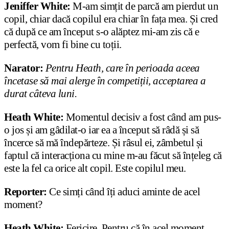
Jeniffer White:
M-am simțit de parcă am pierdut un
copil, chiar dacă copilul era chiar în fața mea. Și cred
că după ce am început s-o alăptez mi-am zis că e
perfectă, vom fi bine cu toții.
Narator:
Pentru Heath, care în perioada aceea
încetase să mai alerge în competiții, acceptarea a
durat câteva luni.
Heath White:
Momentul decisiv a fost când am pus-
o jos și am gâdilat-o iar ea a început să râdă și să
încerce să mă îndepărteze. Și râsul ei, zâmbetul și
faptul că interacționa cu mine m-au făcut să înțeleg că
este la fel ca orice alt copil. Este copilul meu.
Reporter:
Ce simți când îți aduci aminte de acel
moment?
Heath White:
Fericire. Pentru că în acel moment