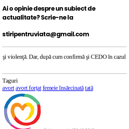
Ai o opinie despre un subiect de
actualitate? Scrie-ne la
stiripentruviata@gmail.com
r, după cum confirmă şi CEDO în cazul Handyside vs. UK (p
Taguri
avort
avort forțat
femeie însărcinată
tată