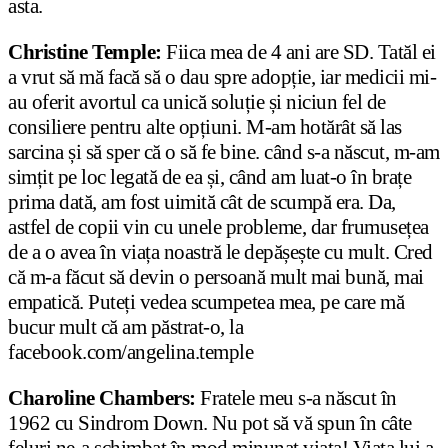
asta.
Christine Temple:
Fiica mea de 4 ani are SD. Tatăl ei
a vrut să mă facă să o dau spre adopție, iar medicii mi-
au oferit avortul ca unică soluție și niciun fel de
consiliere pentru alte opțiuni. M-am hotărât să las
sarcina și să sper că o să fe bine. când s-a născut, m-am
simțit pe loc legată de ea și, când am luat-o în brațe
prima dată, am fost uimită cât de scumpă era. Da,
astfel de copii vin cu unele probleme, dar frumusețea
de a o avea în viața noastră le depășește cu mult. Cred
că m-a făcut să devin o persoană mult mai bună, mai
empatică. Puteți vedea scumpetea mea, pe care mă
bucur mult că am păstrat-o, la
facebook.com/angelina.temple
Charoline Chambers:
Fratele meu s-a născut în
1962 cu Sindrom Down. Nu pot să vă spun în câte
feluri ne-a schimbat în mod minunat viața! Viața lui a