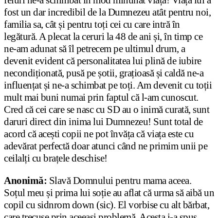
fost un dar incredibil de la Dumnezeu atât pentru noi,
familia sa, cât și pentru toți cei cu care intră în
legătură. A plecat la ceruri la 48 de ani și, în timp ce
ne-am adunat să îl petrecem pe ultimul drum, a
devenit evident că personalitatea lui plină de iubire
necondiționată, pusă pe șotii, grațioasă și caldă ne-a
influențat și ne-a schimbat pe toți. Am devenit cu toții
mult mai buni numai prin faptul că l-am cunoscut.
Cred că cei care se nasc cu SD au o inimă curată, sunt
daruri direct din inima lui Dumnezeu! Sunt total de
acord că acești copii ne pot învăța că viața este cu
adevărat perfectă doar atunci când ne primim unii pe
ceilalți cu brațele deschise!
Anonimă:
Slavă Domnului pentru mama aceea.
Soțul meu și prima lui soție au aflat că urma să aibă un
copil cu sidnrom down (sic). El vorbise cu alt bărbat,
care trecuse prin aceeași problemă. Acesta i-a spus