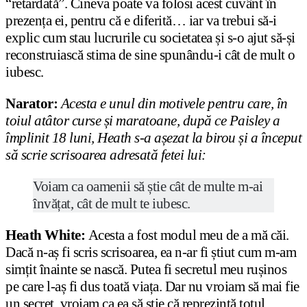
“retardată”. Cineva poate va folosi acest cuvânt în
prezența ei, pentru că e diferită… iar va trebui să-i
explic cum stau lucrurile cu societatea și s-o ajut să-și
reconstruiască stima de sine spunându-i cât de mult o
iubesc.
Narator:
Acesta e unul din motivele pentru care, în
toiul atâtor curse și maratoane, după ce Paisley a
împlinit 18 luni, Heath s-a așezat la birou și a început
să scrie scrisoarea adresată fetei lui:
Voiam ca oamenii să știe cât de multe m-ai
învățat, cât de mult te iubesc.
Heath White:
Acesta a fost modul meu de a mă căi.
Dacă n-aș fi scris scrisoarea, ea n-ar fi știut cum m-am
simțit înainte se nască. Putea fi secretul meu rușinos
pe care l-aș fi dus toată viața. Dar nu vroiam să mai fie
un secret, vroiam ca ea să știe că reprezintă totul