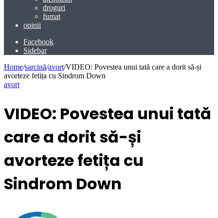
droguri
fumat
opinii
Facebook
Sidebar
Home
/
sarcină
/
avort
/
VIDEO: Povestea unui tată care a dorit să-și
avorteze fetița cu Sindrom Down
avort
VIDEO: Povestea unui tată
care a dorit să-și
avorteze fetița cu
Sindrom Down