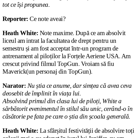
tot ce își propunea.
Reporter:
Ce note aveai?
Heath White:
Note maxime. După ce am absolvit
liceul am intrat la facultatea de drept pentru un
semestru și am fost acceptat într-un program de
antrenament al piloților la Forțele Aeriene USA. Am
crescut privind filmul TopGun. Vroiam să fiu
Maverick(un personaj din TopGun).
Narator:
Nu știa ce anume, dar simțea că avea ceva
deosebit de împlinit în viața lui.
Absolvind primul din clasa lui de piloți, White a
sărbătorit evenimentul în stilul său unic, cerând-o în
căsătorie pe fata pe care o știa din școala generală.
Heath White:
La sfârșitul festivității de absolvire toți