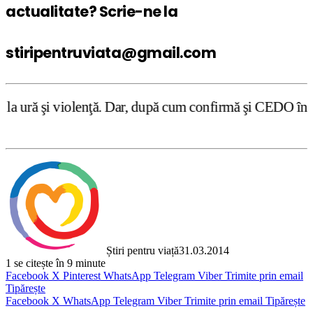
actualitate? Scrie-ne la
stiripentruviata@gmail.com
ă. Dar, după cum confirmă şi CEDO în cazul Handyside vs. 
Știri pentru viață
31.03.2014
1
se citește în 9 minute
Facebook
X
Pinterest
WhatsApp
Telegram
Viber
Trimite prin email
Tipărește
Facebook
X
WhatsApp
Telegram
Viber
Trimite prin email
Tipărește