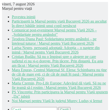
vineri, 7 august 2026
Marșul pentru viață
Povestea inimii
Participanții la Marșul pentru viață București 2026 au ascultat
în direct bătăile inimii unui copil nenăscut
Comunicat post-eveniment Marșul pentru Viață 2026 –
„Solidaritate pentru amândoi”
Teodora Diana Paul: Solidaritatea pentru amândoi – pe
înțelesul tuturor / Marșul pentru Viață București 2026
Larisa Negru, persoană adoptată: Adopția – o naștere din
inimă / Marșul pentru Viață București 2026
Cristian Budău: Să nu o împingi spre o alegere pe care
sufletul ei nu și-o dorește. Prin tăcere. Prin distanță. Eu asta
am făcut / Marșul pentru Viață București 2026
Mara Epuraș, Centrul Maternal Sf. Elena: Schimbarea nu ține
de cât de mare ești, ci de cât de mult îți pasă / Marșul pentru
Viață București 2026
Maria Czernin, Pro-Life Europe: Adevărul dă viață. Să nu ne
fie teamă să-l rostim / Marșul pentru Viață București 2026
PS Vincențiu: Prin participarea la Marșul pentru Viață spunem
„Da” iubirii
Noi Marșuri pentru Viață în județul Mureș: Luduș și Iernut
Caută