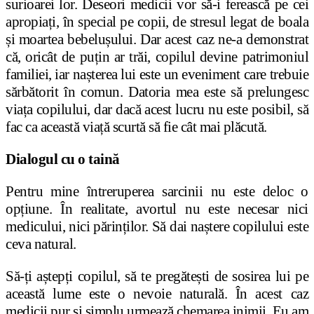
surioarei lor. Deseori medicii vor să-i ferească pe cei
apropia
ț
i, în special pe copii, de stresul legat de boala
ș
i moartea bebelu
ș
ului. Dar acest caz ne-a demonstrat
că, oricât de puțin ar trăi, copilul devine patrimoniul
familiei, iar na
ș
terea lui este un eveniment care trebuie
sărbătorit în comun. Datoria mea este să prelungesc
via
ț
a copilului, dar dacă acest lucru nu este posibil, să
fac ca această via
ț
ă scurtă să fie cât mai plăcută.
Dialogul cu o taină
Pentru mine întreruperea sarcinii nu este deloc o
op
ț
iune. În realitate, avortul nu este necesar nici
medicului, nici părin
ț
ilor. Să dai na
ș
tere copilului este
ceva natural.
Să-
ț
i a
ș
tep
ț
i copilul, să te pregăte
ș
ti de sosirea lui pe
această lume este o nevoie naturală. În acest caz
medicii pur
ș
i simplu urmează chemarea inimii. Eu am