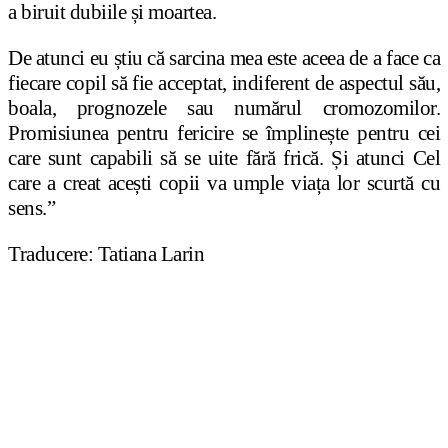
a biruit dubiile
ș
i moartea.
De atunci eu
ș
tiu că sarcina mea este aceea de a face ca
fiecare copil să fie acceptat, indiferent de aspectul său,
boala, prognozele sau numărul cromozomilor.
Promisiunea pentru fericire se împlinește pentru cei
care sunt capabili să se uite fără frică.
Ș
i atunci Cel
care a creat ace
ș
ti copii va umple via
ț
a lor scurtă cu
sens.”
Traducere: Tatiana Larin