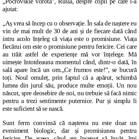
„Pocrovskie vorota”, Rusia, despre copii pe care i-a
ajutat:
„Aș vrea să încep cu o observație. În sala de na
ș
tere eu
vin de mai mult de 30 de ani și de fiecare dată când
intru acolo în
ț
eleg că via
ț
a este o promisiune. Via
ț
a
fiecărui om este o promisiune pentru fericire. Cei care
au trăit astfel de experien
ț
e mă vor în
ț
elege. Mă
uime
ș
te întotdeauna momentul când, dintr-o dată, în
sală apare încă un om.
„Ce frumos este!”, se bucură
to
ț
i. Noul omule
ț
, prin faptul că a apărut, schimbă
lumea din jurul său, produce multe emo
ț
ii. Un nou
născut, spre deosebire de noi, nu trebuie să facă nimic
pentru a trezi sentimente puternice. Pur și simplu îi
este suficient să se nască.
Sunt ferm convinsă că na
ș
terea nu este doar un
eveniment biologic, dar
ș
i promisiunea pentru
fericire. De aceea, când am început să învă
ț
, îmi