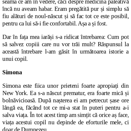
seama ce am în vedere, căci despre medicina paleativă
încă nu aveam habar. Eram pregătită pur
ș
i simplu să
fiu alături de noul-născut
ș
i să fac tot ce este posibil,
pentru ca lui să-i fie confortabil. A
ș
a a și fost.
Dar în fa
ț
a mea iară
ș
i s-a ridicat întrebarea: Cum pot
să salvez copiii care nu vor trăi mult? Răspunsul la
această întrebare l-am găsit în următoarea istorie a
unui copil.
Simona
Simona este fiica unor prieteni foarte apropia
ț
i din
New York. Ea s-a născut prematur, era foarte mică și
bolnăvicioasă. După na
ș
terea ei am petrecut
ș
ase ore
lângă ea, făcând tot ce mi-a stat în puteri pentru a-i
salva via
ț
a. În tot acest timp am simțit că orice a
ș
face,
via
ț
a acestui copil nu depinde de eforturile mele, ci
doar de Dumnezeu.