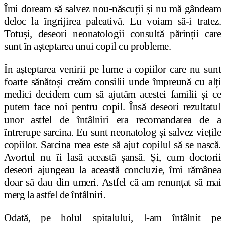
Îmi doream să salvez nou-născuții
ș
i nu mă gândeam
deloc la îngrijirea paleativă. Eu voiam să-i tratez.
Totu
ș
i, deseori neonatologii consultă părin
ț
ii care
sunt în a
ș
teptarea unui copil cu probleme.
În a
ș
teptarea venirii pe lume a copiilor care nu sunt
foarte sănăto
ș
i creăm consilii unde împreună cu al
ț
i
medici decidem cum să ajutăm acestei familii
ș
i ce
putem face noi pentru copil. Însă deseori rezultatul
unor astfel de întâlniri era recomandarea de a
întrerupe sarcina. Eu sunt neonatolog
ș
i salvez vie
ț
ile
copiilor. Sarcina mea este să ajut copilul să se nască.
Avortul nu îi lasă această
ș
ansă.
Ș
i, cum doctorii
deseori ajungeau la această concluzie, îmi rămânea
doar să dau din umeri. Astfel că am renun
ț
at să mai
merg la astfel de întâlniri.
Odată, pe holul spitalului, l-am întâlnit pe