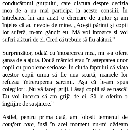
conducătorul grupului, care discuta despre decizia
mea de a nu mai participa la aceste consilii. În
întrebarea lui am auzit o chemare de ajutor
ș
i am
în
ț
eles că au nevoie de mine. „Ace
ș
ti părin
ț
i
ș
i copii
lor suferă, m-am gândit eu. Mă voi întoarce
ș
i voi
suferi alături de ei. Cred că trebuie să fiu alături.”
Surprinzător, odată cu întoarcerea mea, mi s-a oferit
ș
ansa de a ajuta. Două mămici erau în a
ș
teptarea unor
copii cu probleme serioase. În ciuda faptului că via
ț
a
acestor copii urma să fie una scurtă, mamele lor
refuzau întreruperea sarcinii. Așa că le-am spus
colegilor: „Nu vă face
ț
i griji. Lăsa
ț
i copiii să se nască!
Eu voi încerca să am grijă de ei. Să le oferim o
îngrijire de sus
ț
inere.”
Astfel, pentru prima dată, am folosit termenul de
comfort care
, însă în acel moment nu-mi dădeam