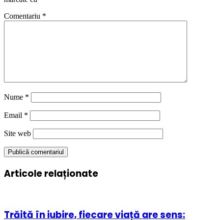
Comentariu
*
Nume
*
Email
*
Site web
Articole relaționate
Trăită în iubire, fiecare viață are sens: