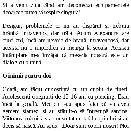
Ș
i a venit ziua când am deconectat echipamentele
deoarece putea să respire singură!
Desigur, problemele ei nu au dispărut
ș
i trebuia
hrănită intravenos, dar trăia. Acum Alexandra are
cinci ani, încă are nevoie de hrană intravenoasă, dar
aceasta nu o împiedică să meargă la
ș
coală. Această
întâmplare m-a învă
ț
at că meseria noastră este un
dialog cu o taină.
O inimă pentru doi
Odată, am făcut cuno
ș
tin
ț
ă cu un cuplu de tineri.
Adolescen
ț
i obi
ș
nui
ț
i de 15-16 ani cu piercing. Erau
încă la
ș
coală. Medicii i-au spus fetei că va avea
gemeni siamezi
ș
i au sfătuit-o să întrerupă sarcina.
Viitoarea mămică s-a consultat cu tatăl copilului
ș
i au
decis să nască. Au spus: „Doar sunt copiii no
ș
tri! Noi