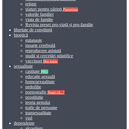
religie
sfaturi pentru părinţi
Parenting
valorile familiei
viaţa de familie
Revista presei pro-viață și pro-familie
libertate de conștiință
bioetică
eutanasie
moarte cerebrală
reproducere asistată
studii şi cercetări ştiinţifice
vaccinuri
Hot topic
sexualitate
castitate
PRO
educaţie sexuală
homosexualitate
pedofilie
pornografie
Știați că...?
prostitutie
teoria genului
trafic de persoane
transexualitate
viol
dependenţe
alcoolism