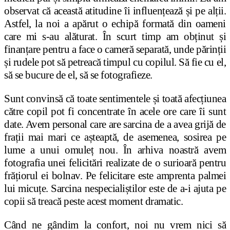
observat că această atitudine îi influen
ț
ează
ș
i pe al
ț
ii.
Astfel, la noi a apărut o echipă formată din oameni
care mi s-au alăturat. În scurt timp am ob
ț
inut
ș
i
finan
ț
are pentru a face o cameră separată, unde părin
ț
ii
ș
i rudele pot să petreacă timpul cu copilul. Să fie cu el,
să se bucure de el, să se fotografieze.
Sunt convinsă că toate sentimentele
ș
i toată afec
ț
iunea
către copil pot fi concentrate în acele ore care îi sunt
date. Avem personal care are sarcina de a avea grijă de
fra
ț
ii mai mari ce așteaptă, de asemenea, sosirea pe
lume a unui omule
ț
nou. În arhiva noastră avem
fotografia unei felicitări realizate de o surioară pentru
fră
ț
iorul ei bolnav. Pe felicitare este amprenta palmei
lui micu
ț
e. Sarcina nespeciali
ș
tilor este de a-i ajuta pe
copii să treacă peste acest moment dramatic.
Când ne gândim la confort, noi nu vrem nici să