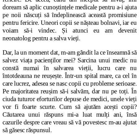
doream să aplic cuno
ș
tin
ț
ele medicale pentru a-i ajuta
pe noii născu
ț
i să îndeplinească această promisiune
pentru fericire. Uneori copii se nă
ș
teau bolnavi, iar eu
voiam să-i vindec. Și atunci eu am devenit
neonatolog pentru a salva vie
ț
i.
Dar, la un moment dat, m-am gândit la ce înseamnă să
salvez viața pacien
ț
ilor mei? Sarcina unui medic nu
constă numai în salvarea vieții, lucru care nu
întotdeauna ne reușește. Într-un spital mare, ca cel în
care lucrez, adesea se nasc copii cu probleme serioase.
Pe majoritatea reu
ș
im să-i salvăm, dar nu pe to
ț
i. În
ciuda tuturor eforturilor depuse de medici, unele vie
ț
i
vor fi foarte scurte. Cum să ajutăm ace
ș
ti copii?
Căutarea unui răspuns mi-a luat mul
ț
i ani, însă
cazurile despre care vreau să vă povestesc m-au ajutat
să găsesc răspunsul.