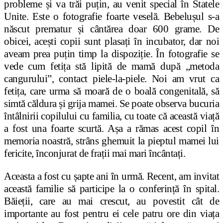
probleme
ș
i va trăi pu
ț
in, au venit special în Statele
Unite. Este o fotografie foarte veselă. Bebelu
ș
ul s-a
născut prematur
ș
i cântărea doar 600 grame. De
obicei, ace
ș
ti copii sunt plasa
ț
i în incubator, dar noi
aveam prea pu
ț
in timp la dispoziție. În fotografie se
vede cum feti
ț
a stă lipită de mamă după „metoda
cangurului”, contact piele-la-piele. Noi am vrut ca
feti
ț
a, care urma să moară de o boală congenitală, să
simtă căldura
ș
i grija mamei. Se poate observa bucuria
întâlnirii copilului cu familia, cu toate că această via
ț
ă
a fost una foarte scurtă. A
ș
a a rămas acest copil în
memoria noastră, strâns ghemuit la pieptul mamei lui
fericite, înconjurat de fra
ț
ii mai mari încânta
ț
i.
Aceasta a fost cu
ș
apte ani în urmă. Recent, am invitat
această familie să participe la o conferin
ț
ă în spital.
Băie
ț
ii, care au mai crescut, au povestit cât de
importante au fost pentru ei cele patru ore din via
ț
a