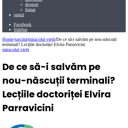
droguri
fumat
opinii
Facebook
Sidebar
Home
/
sarcină
/
miracolul vieţii
/
De ce să-i salvăm pe nou-născuții
terminali? Lecțiile doctoriței Elvira Parravicini
miracolul vieţii
De ce să-i salvăm pe
nou-născuții terminali?
Lecțiile doctoriței Elvira
Parravicini