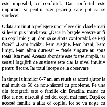
este imposibil, ci confortul. Dar confortul este
important
ș
i pentru acei pacien
ț
i care pot să se
vindece!
Odată am ținut o prelegere unor eleve din clasele mari
ș
i le-am pus întrebarea: „Dacă în bra
ț
ele voastre ar fi
un copil mic
ș
i a
ț
i dori să se simtă confortabil, ce i-a
ț
i
face?”
„L-am încălzi, l-am susține, l-am hrăni, l-am
liniști, i-am alina durerea” – fetele singure au spus
toată lista mea!
Această abordare este foarte simplă, iar
sensul îngrijirii de sus
ț
inere este clar la nivel intuitiv
pentru fiecare. Iar totul începe de la observare.
În timpul ultimilor 6-7 ani am reu
ș
it să acord ajutor la
mai mult de 50 de nou-născu
ț
i cu probleme. Pe una
din fotografii este o familie din Brazilia, mama cu
fiica ei nou născută
ș
i cei doi copii mai mari. După ce
această familie a aflat că copilul lor se va na
ș
te cu