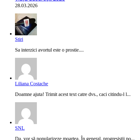
28.03.2026
Stiri
Sa interzici avortul este o prostie....
Liliana Costache
Doamne ajuta! Trimit acest text catre dvs., caci citindu-l l...
SNL
Da, vor să popularizeze moartea. În general, progresiștii po...