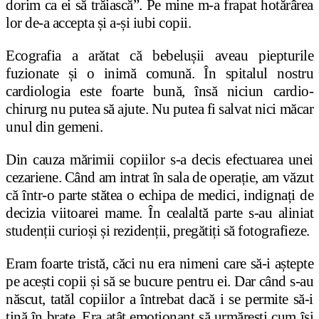
dorim ca ei să trăiască”. Pe mine m-a frapat hotărârea
lor de-a accepta
ș
i a-
ș
i iubi copii.
Ecografia a arătat că bebelu
ș
ii aveau piepturile
fuzionate
ș
i o inimă comună. În spitalul nostru
cardiologia este foarte bună, însă niciun cardio-
chirurg nu putea să ajute. Nu putea fi salvat nici măcar
unul din gemeni.
Din cauza mărimii copiilor s-a decis efectuarea unei
cezariene. Când am intrat în sala de opera
ț
ie, am văzut
că într-o parte stătea o echipa de medici, indignați de
decizia viitoarei mame. În cealaltă parte s-au aliniat
studen
ț
ii curio
ș
i
ș
i reziden
ț
ii, pregăti
ț
i să fotografieze.
Eram foarte tristă, căci nu era nimeni care să-i a
ș
tepte
pe ace
ș
ti copii
ș
i să se bucure pentru ei. Dar când s-au
născut, tatăl copiilor a întrebat dacă i se permite să-i
ț
ină în bra
ț
e. Era atât emo
ț
ionant să urmăre
ș
ti cum își