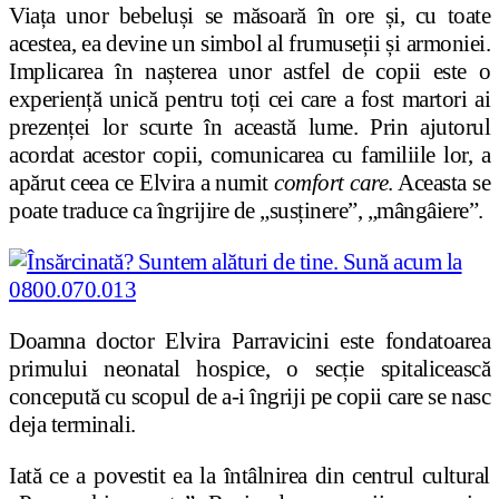
Via
ț
a unor bebelu
ș
i se măsoară în ore
ș
i, cu toate
acestea, ea devine un simbol al frumuse
ț
ii
ș
i armoniei.
Implicarea în na
ș
terea unor astfel de copii este o
experien
ț
ă unică pentru to
ț
i cei care a fost martori ai
prezen
ț
ei lor scurte în această lume. Prin ajutorul
acordat acestor copii, comunicarea cu familiile lor, a
apărut ceea ce Elvira a numit
comfort care
. Aceasta se
poate traduce ca îngrijire de „sus
ț
inere”, „mângâiere”.
Doamna doctor Elvira Parravicini este fondatoarea
primului neonatal hospice, o secție spitalicească
concepută cu scopul de a-i îngriji pe copii care se nasc
deja terminali.
Iată ce a povestit ea la întâlnirea din centrul cultural