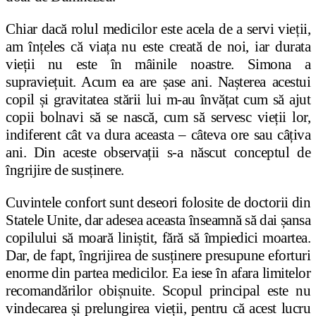
Chiar dacă rolul medicilor este acela de a servi vie
ț
ii,
am în
ț
eles că via
ț
a nu este creată de noi, iar durata
vie
ț
ii nu este în mâinile noastre. Simona a
supravie
ț
uit. Acum ea are
ș
ase ani. Na
ș
terea acestui
copil
ș
i gravitatea stării lui m-au învă
ț
at cum să ajut
copii bolnavi să se nască, cum să servesc vie
ț
ii lor,
indiferent cât va dura aceasta – câteva ore sau câ
ț
iva
ani. Din aceste observa
ț
ii s-a născut conceptul de
îngrijire de sus
ț
inere.
Cuvintele confort sunt deseori folosite de doctorii din
Statele Unite, dar adesea aceasta înseamnă să dai
ș
ansa
copilului să moară lini
ș
tit, fără să împiedici moartea.
Dar, de fapt, îngrijirea de sus
ț
inere presupune eforturi
enorme din partea medicilor. Ea iese în afara limitelor
recomandărilor obi
ș
nuite. Scopul principal este nu
vindecarea
ș
i prelungirea vie
ț
ii, pentru că acest lucru