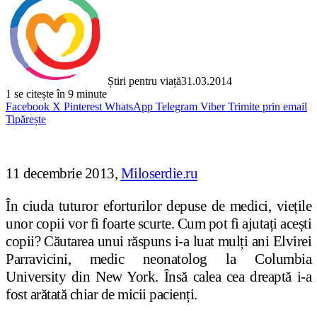
Știri pentru viață
31.03.2014
1
se citește în 9 minute
Facebook
X
Pinterest
WhatsApp
Telegram
Viber
Trimite prin email
Tipărește
11 decembrie 2013,
Miloserdie.ru
În ciuda tuturor eforturilor depuse de medici, vie
ț
ile
unor copii vor fi foarte scurte. Cum pot fi ajutați ace
ș
ti
copii? Căutarea unui răspuns i-a luat mulți ani Elvirei
Parravicini, medic neonatolog la Columbia
University din New York. Însă calea cea dreaptă i-a
fost arătată chiar de micii pacienți.