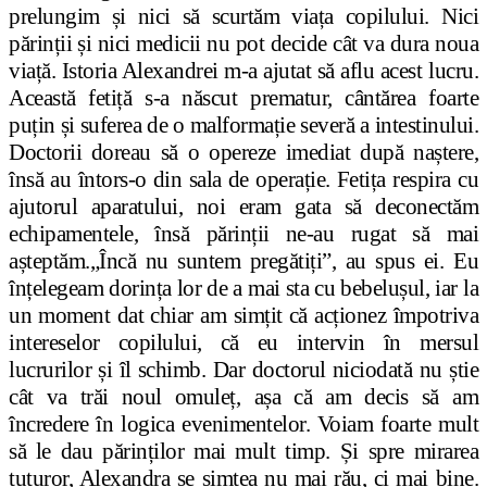
prelungim
ș
i nici să scurtăm via
ț
a copilului. Nici
părin
ț
ii
ș
i nici medicii nu pot decide cât va dura noua
via
ț
ă. Istoria Alexandrei m-a ajutat să aflu acest lucru.
Această feti
ț
ă s-a născut prematur, cântărea foarte
pu
ț
in
ș
i suferea de o malforma
ț
ie severă a intestinului.
Doctorii doreau să o opereze imediat după na
ș
tere,
însă au întors-o din sala de opera
ț
ie. Feti
ț
a respira cu
ajutorul aparatului, noi eram gata să deconectăm
echipamentele, însă părin
ț
ii ne-au rugat să mai
a
ș
teptăm.
„Încă nu suntem pregăti
ț
i”, au spus ei. Eu
în
ț
elegeam dorin
ț
a lor de a mai sta cu bebelu
ș
ul, iar la
un moment dat chiar am sim
ț
it că ac
ț
ionez împotriva
intereselor copilului, că eu intervin în mersul
lucrurilor
ș
i îl schimb. Dar doctorul niciodată nu
ș
tie
cât va trăi noul omule
ț
, așa că am decis să am
încredere în logica evenimentelor. Voiam foarte mult
să le dau părin
ț
ilor mai mult timp.
Ș
i spre mirarea
tuturor, Alexandra se sim
ț
ea nu mai rău, ci mai bine.