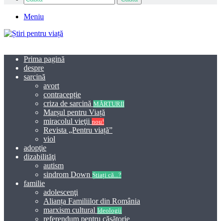
Meniu
Prima pagină
despre
sarcină
avort
contracepție
criza de sarcină
MĂRTURII
Marșul pentru Viață
miracolul vieţii
nou!
Revista „Pentru viață”
viol
adopţie
dizabilităţi
autism
sindrom Down
Știați că...?
familie
adolescenţi
Alianța Familiilor din România
marxism cultural
Ideologii
referendum pentru căsătorie