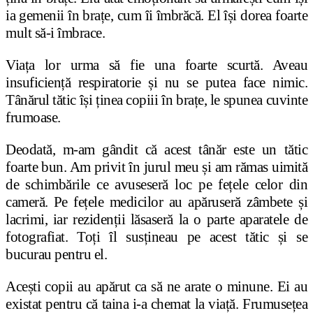
ia gemenii în bra
ț
e, cum îi îmbrăcă. El își dorea foarte
mult să-i îmbrace.
Via
ț
a lor urma să fie una foarte scurtă. Aveau
insuficien
ț
ă respiratorie
ș
i nu se putea face nimic.
Tânărul tătic î
ș
i
ț
inea copiii în bra
ț
e, le spunea cuvinte
frumoase.
Deodată, m-am gândit că acest tânăr este un tătic
foarte bun. Am privit în jurul meu și am rămas uimită
de schimbările ce avuseseră loc pe fețele celor din
cameră. Pe fe
ț
ele medicilor au apăruseră zâmbete
ș
i
lacrimi, iar reziden
ț
ii lăsaseră la o parte aparatele de
fotografiat. To
ț
i îl sus
ț
ineau pe acest tătic
ș
i se
bucurau pentru el.
Ace
ș
ti copii au apărut ca să ne arate o minune. Ei au
existat pentru că taina i-a chemat la via
ț
ă. Frumuse
ț
ea