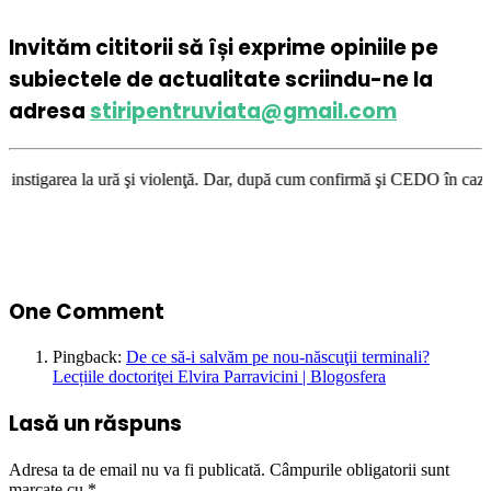
Invităm cititorii să își exprime opiniile pe
subiectele de actualitate scriindu-ne la
adresa
stiripentruviata@gmail.com
 şi violenţă. Dar, după cum confirmă şi CEDO în cazul Handyside vs. UK (
One Comment
Pingback:
De ce să-i salvăm pe nou-născuţii terminali?
Lecțiile doctoriţei Elvira Parravicini | Blogosfera
Lasă un răspuns
Adresa ta de email nu va fi publicată.
Câmpurile obligatorii sunt
marcate cu
*