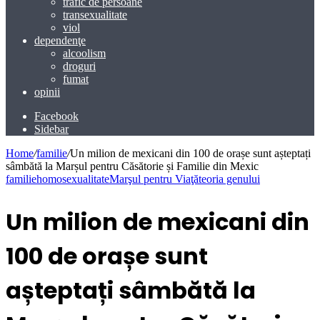
trafic de persoane
transexualitate
viol
dependenţe
alcoolism
droguri
fumat
opinii
Facebook
Sidebar
Home
/
familie
/
Un milion de mexicani din 100 de orașe sunt așteptați
sâmbătă la Marșul pentru Căsătorie și Familie din Mexic
familie
homosexualitate
Marşul pentru Viaţă
teoria genului
Un milion de mexicani din
100 de orașe sunt
așteptați sâmbătă la