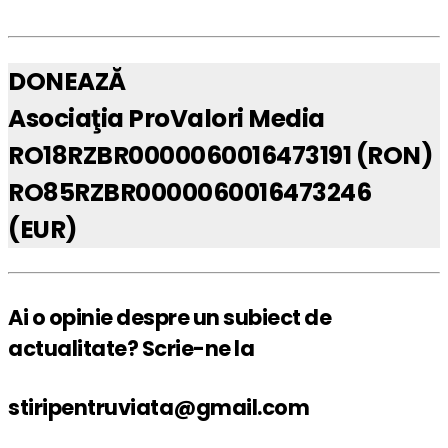
DONEAZĂ
Asociaţia ProValori Media
RO18RZBR0000060016473191 (RON)
RO85RZBR0000060016473246
(EUR)
Ai o opinie despre un subiect de
actualitate? Scrie-ne la
stiripentruviata@gmail.com