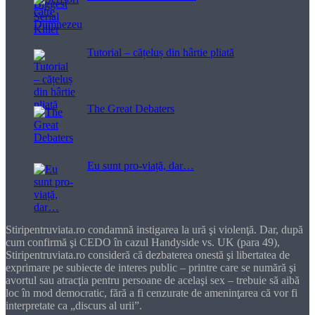
Tutorial – cățeluș din hârtie pliată
The Great Debaters
Eu sunt pro-viață, dar…
Stiripentruviata.ro condamnă instigarea la ură şi violenţă. Dar, după
cum confirmă şi CEDO în cazul Handyside vs. UK (para 49),
Stiripentruviata.ro consideră că dezbaterea onestă şi libertatea de
exprimare pe subiecte de interes public – printre care se numără şi
avortul sau atracţia pentru persoane de acelaşi sex – trebuie să aibă
loc în mod democratic, fără a fi cenzurate de ameninţarea că vor fi
interpretate ca „discurs al urii”.