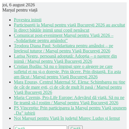
joi, 6 august 2026
Marșul pentru viață
Povestea inimii
Participanții la Marșul pentru viață București 2026 au ascultat
în direct bătăile inimii unui copil nenăscut
Comunicat post-eveniment Marșul pentru Viață 2026 –
„Solidaritate pentru amândoi”
Teodora Diana Paul: Solidaritatea pentru amândoi – pe
înțelesul tuturor / Marșul pentru Viață București 2026
Larisa Negru, persoană adoptată: Adopția – o naștere din
inimă / Marșul pentru Viață București 2026
Cristian Budău: Să nu o împingi spre o alegere pe care
sufletul ei nu și-o dorește. Prin tăcere. Prin distanță. Eu asta
am făcut / Marșul pentru Viață București 2026
Mara Epuraș, Centrul Maternal Sf. Elena: Schimbarea nu ține
de cât de mare ești, ci de cât de mult îți pasă / Marșul pentru
Viață București 2026
Maria Czernin, Pro-Life Europe: Adevărul dă viață. Să nu ne
fie teamă să-l rostim / Marșul pentru Viață București 2026
PS Vincențiu: Prin participarea la Marșul pentru Viață spunem
„Da” iubirii
Noi Marșuri pentru Viață în județul Mureș: Luduș și Iernut
Caută