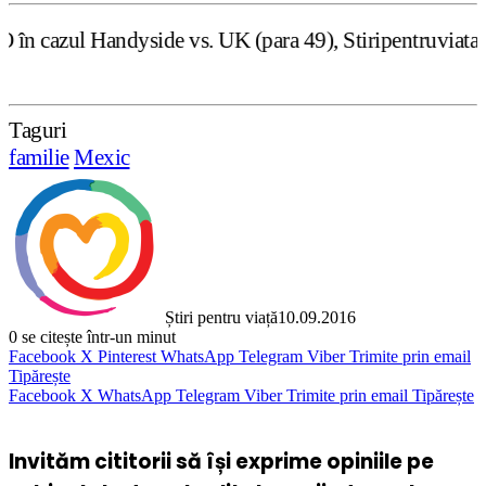
e vs. UK (para 49), Stiripentruviata.ro consideră că dezb
Taguri
familie
Mexic
Știri pentru viață
10.09.2016
0
se citește într-un minut
Facebook
X
Pinterest
WhatsApp
Telegram
Viber
Trimite prin email
Tipărește
Facebook
X
WhatsApp
Telegram
Viber
Trimite prin email
Tipărește
Invităm cititorii să își exprime opiniile pe