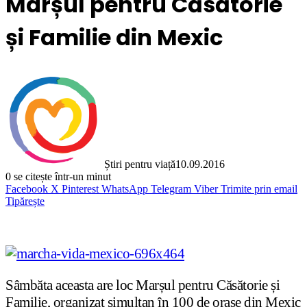
Marșul pentru Căsătorie
și Familie din Mexic
Știri pentru viață
10.09.2016
0
se citește într-un minut
Facebook
X
Pinterest
WhatsApp
Telegram
Viber
Trimite prin email
Tipărește
Sâmbăta aceasta are loc Marșul pentru Căsătorie și
Familie, organizat simultan în 100 de orașe din Mexic