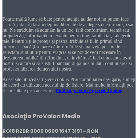
Dragă cititorule
Foarte multă lume se bate pentru atenţia ta, dar noi nu putem face
asta. Aşadar, îţi lăsăm deplina libertate de a alege să ne urmăreşti sau
nu. Ne străduim să adunăm la un loc, fără conformism, teamă sau
prejudecăţi, informaţiile relevante pentru tine, familia ta şi alegerile
tale. Pentru a ţi le proteja şi păstra, trebuie să fii în primul rând
informat. Dacă ţi se pare că informările şi analizele pe care le
selectăm sunt utile pentru viaţa ta şi se pot dovedi necesare în
dezbaterea publică din România, te invităm să faci cunoscut site-ul
nostru şi altora şi să susţii financiar, după posibilităţi, continuarea şi
profesionalizarea demersului nostru.
Acest site utilizează fișiere cookie. Prin continuarea navigării, sunteți
de acord cu utilizarea acestui tip de fișiere. Mai multe informații pot
fi consultate prin accesarea
Politicii privind Fișierele Cookie
DONEAZĂ!
Asociaţia ProValori Media
RO18 RZBR 0000 0600 1647 3191 – RON