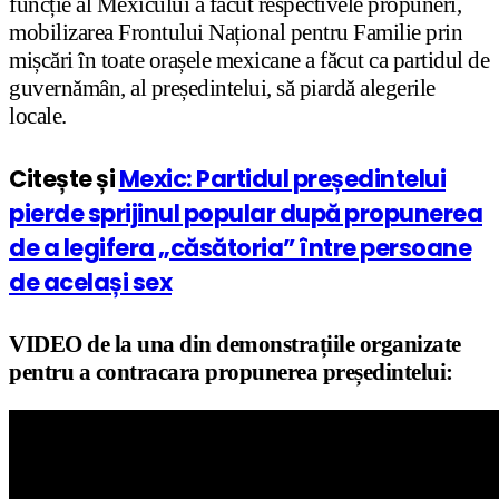
funcție al Mexicului a făcut respectivele propuneri,
mobilizarea Frontului Național pentru Familie prin
mișcări în toate orașele mexicane a făcut ca partidul de
guvernămân, al președintelui, să piardă alegerile
locale.
Citește și
Mexic: Partidul președintelui
pierde sprijinul popular după propunerea
de a legifera „căsătoria” între persoane
de același sex
VIDEO de la una din demonstrațiile organizate
pentru a contracara propunerea președintelui: