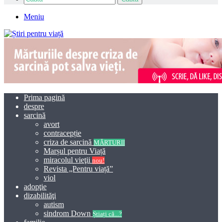
Meniu
Prima pagină
despre
sarcină
avort
contracepție
criza de sarcină
MĂRTURII
Marșul pentru Viață
miracolul vieţii
nou!
Revista „Pentru viață”
viol
adopţie
dizabilităţi
autism
sindrom Down
Știați că...?