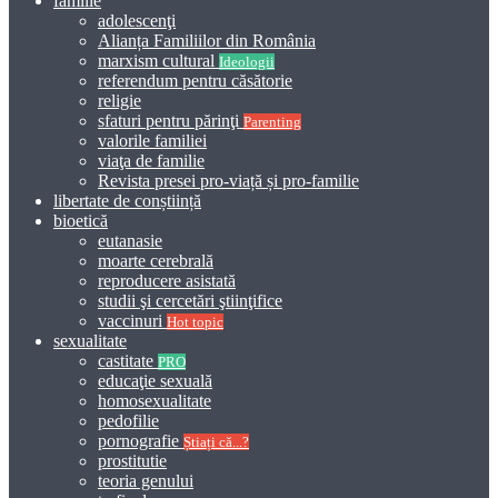
familie
adolescenţi
Alianța Familiilor din România
marxism cultural
Ideologii
referendum pentru căsătorie
religie
sfaturi pentru părinţi
Parenting
valorile familiei
viaţa de familie
Revista presei pro-viață și pro-familie
libertate de conștiință
bioetică
eutanasie
moarte cerebrală
reproducere asistată
studii şi cercetări ştiinţifice
vaccinuri
Hot topic
sexualitate
castitate
PRO
educaţie sexuală
homosexualitate
pedofilie
pornografie
Știați că...?
prostitutie
teoria genului