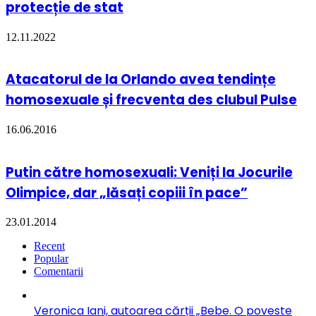
protecție de stat
12.11.2022
Atacatorul de la Orlando avea tendințe
homosexuale și frecventa des clubul Pulse
16.06.2016
Putin către homosexuali: Veniți la Jocurile
Olimpice, dar „lăsați copiii în pace”
23.01.2014
Recent
Popular
Comentarii
Veronica Iani, autoarea cărții „Bebe. O poveste