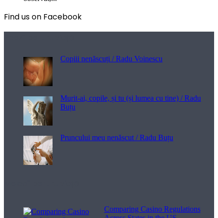
Find us on Facebook
Poezii pentru viață
Copiii nenăscuți / Radu Voinescu
Murit-ai, copile, și tu (și lumea cu tine) / Radu
Buțu
Pruncului meu nenăscut / Radu Buțu
Melodii pentru viață
Comparing Casino Regulations
Across States in the US