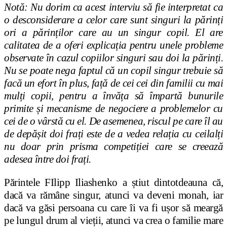
​Notă: Nu dorim ca acest interviu să fie interpretat ca
o desconsiderare a celor care sunt singuri la părinți
ori a părinților care au un singur copil. El are
calitatea de a oferi explicația pentru unele probleme
observate în cazul copiilor singuri sau doi la părinți.
Nu se poate nega faptul că un copil singur trebuie să
facă un efort în plus, față de cei cei din familii cu mai
mulți copii, pentru a învăța să împartă bunurile
primite și mecanisme de negociere a problemelor cu
cei de o vârstă cu el. De asemenea, riscul pe care îl au
de depășit doi frați este de a vedea relația cu ceilalți
nu doar prin prisma competiției care se creează
adesea între doi frați.
Părintele FIlipp Iliashenko a știut dintotdeauna că,
dacă va rămâne singur, atunci va deveni monah, iar
dacă va găsi persoana cu care îi va fi ușor să meargă
pe lungul drum al vieții, atunci va crea o familie mare