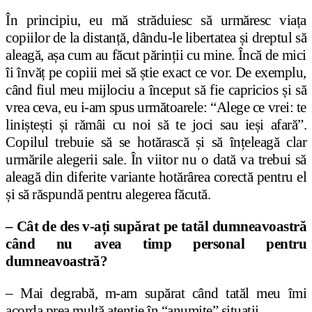
În principiu, eu mă străduiesc să urmăresc viața
copiilor de la distanță, dându-le libertatea și dreptul să
aleagă, așa cum au făcut părinții cu mine. Încă de mici
îi învăț pe copiii mei să știe exact ce vor. De exemplu,
când fiul meu mijlociu a început să fie capricios și să
vrea ceva, eu i-am spus următoarele: “Alege ce vrei: te
liniștești și rămâi cu noi să te joci sau ieși afară”.
Copilul trebuie să se hotărască și să înțeleagă clar
urmările alegerii sale. În viitor nu o dată va trebui să
aleagă din diferite variante hotărârea corectă pentru el
și să răspundă pentru alegerea făcută.
– Cât de des v-ați supărat pe tatăl dumneavoastră
când nu avea timp personal pentru
dumneavoastră?
– Mai degrabă, m-am supărat când tatăl meu îmi
acorda prea multă atenție în “anumite” situații.