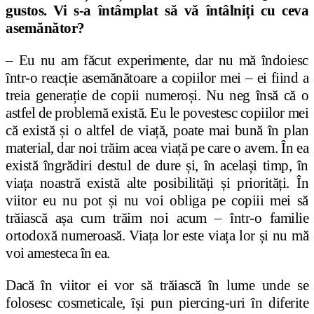
gustos. Vi s-a întâmplat să vă întâlniți cu ceva
asemănător?
– Eu nu am făcut experimente, dar nu mă îndoiesc
într-o reacție asemănătoare a copiilor mei – ei fiind a
treia generație de copii numeroși. Nu neg însă că o
astfel de problemă există. Eu le povestesc copiilor mei
că există și o altfel de viață, poate mai bună în plan
material, dar noi trăim acea viață pe care o avem. În ea
există îngrădiri destul de dure și, în același timp, în
viața noastră există alte posibilități și priorități. În
viitor eu nu pot și nu voi obliga pe copiii mei să
trăiască așa cum trăim noi acum – într-o familie
ortodoxă numeroasă. Viața lor este viața lor și nu mă
voi amesteca în ea.
Dacă în viitor ei vor să trăiască în lume unde se
folosesc cosmeticale, își pun piercing-uri în diferite