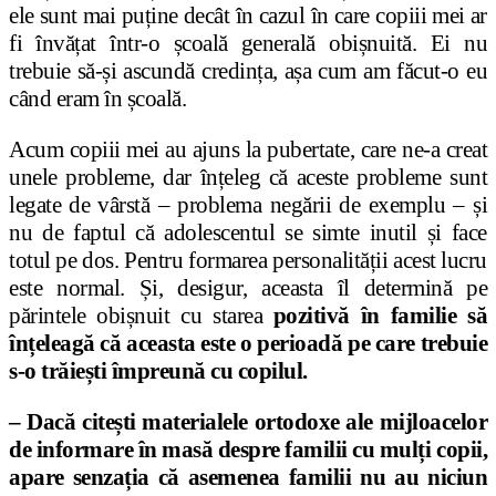
ele sunt mai puține decât în cazul în care copiii mei ar
fi învățat într-o școală generală obișnuită. Ei nu
trebuie să-și ascundă credința, așa cum am făcut-o eu
când eram în școală.
Acum copiii mei au ajuns la pubertate, care ne-a creat
unele probleme, dar înțeleg că aceste probleme sunt
legate de vârstă – problema negării de exemplu – și
nu de faptul că adolescentul se simte inutil și face
totul pe dos. Pentru formarea personalității acest lucru
este normal. Și, desigur, aceasta îl determină pe
părintele obișnuit cu starea
pozitivă în familie să
înțeleagă că aceasta este o perioadă pe care trebuie
s-o trăiești împreună cu copilul.
– Dacă citești materialele ortodoxe ale mijloacelor
de informare în masă despre familii cu mulți copii,
apare senzația că asemenea familii nu au niciun