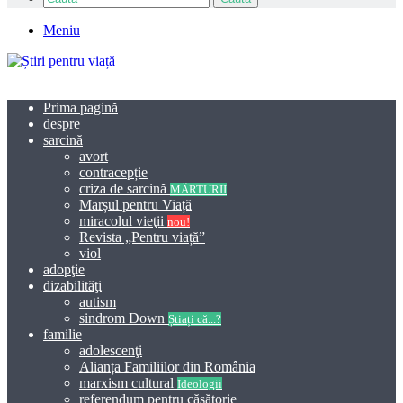
Meniu
Prima pagină
despre
sarcină
avort
contracepție
criza de sarcină
MĂRTURII
Marșul pentru Viață
miracolul vieţii
nou!
Revista „Pentru viață”
viol
adopţie
dizabilităţi
autism
sindrom Down
Știați că...?
familie
adolescenţi
Alianța Familiilor din România
marxism cultural
Ideologii
referendum pentru căsătorie