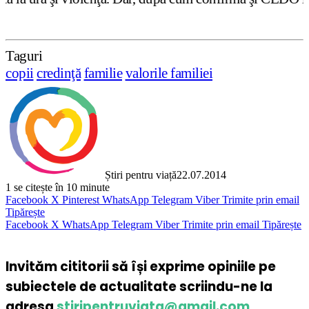
Taguri
copii
credinţă
familie
valorile familiei
Știri pentru viață
22.07.2014
1
se citește în 10 minute
Facebook
X
Pinterest
WhatsApp
Telegram
Viber
Trimite prin email
Tipărește
Facebook
X
WhatsApp
Telegram
Viber
Trimite prin email
Tipărește
Invităm cititorii să își exprime opiniile pe
subiectele de actualitate scriindu-ne la
adresa
stiripentruviata@gmail.com