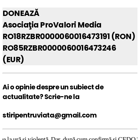
DONEAZĂ
Asociaţia ProValori Media
RO18RZBR0000060016473191 (RON)
RO85RZBR0000060016473246
(EUR)
Ai o opinie despre un subiect de
actualitate? Scrie-ne la
stiripentruviata@gmail.com
nţă. Dar, după cum confirmă şi CEDO în cazul Handyside vs