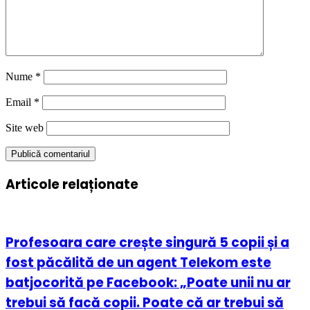
Nume
*
Email
*
Site web
Articole relaționate
Profesoara care crește singură 5 copii și a
fost păcălită de un agent Telekom este
batjocorită pe Facebook: „Poate unii nu ar
trebui să facă copii. Poate că ar trebui să