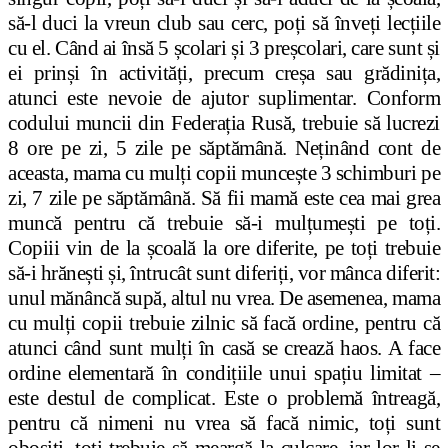
să-l duci la vreun club sau cerc, poți să înveți lecțiile
cu el. Când ai însă 5 școlari și 3 preșcolari, care sunt și
ei prinși în activități, precum creșa sau grădinița,
atunci este nevoie de ajutor suplimentar. Conform
codului muncii din Federația Rusă, trebuie să lucrezi
8 ore pe zi, 5 zile pe săptămână. Neținând cont de
aceasta, mama cu mulți copii muncește 3 schimburi pe
zi, 7 zile pe săptămână. Să fii mamă este cea mai grea
muncă pentru că trebuie să-i mulțumești pe toți.
Copiii vin de la școală la ore diferite, pe toți trebuie
să-i hrănești și, întrucât sunt diferiți, vor mânca diferit:
unul mănâncă supă, altul nu vrea. De asemenea, mama
cu mulți copii trebuie zilnic să facă ordine, pentru că
atunci când sunt mulți în casă se crează haos. A face
ordine elementară în condițiile unui spațiu limitat –
este destul de complicat. Este o problemă întreagă,
pentru că nimeni nu vrea să facă nimic, toți sunt