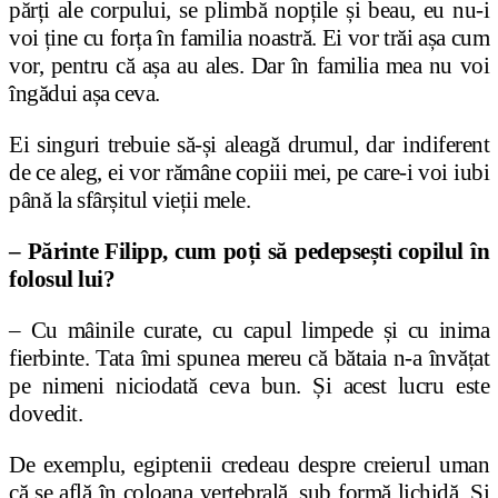
părți ale corpului, se plimbă nopțile și beau, eu nu-i
voi ține cu forța în familia noastră. Ei vor trăi așa cum
vor, pentru că așa au ales. Dar în familia mea nu voi
îngădui așa ceva.
Ei singuri trebuie să-și aleagă drumul, dar indiferent
de ce aleg, ei vor rămâne copiii mei, pe care-i voi iubi
până la sfârșitul vieții mele.
– Părinte Filipp, cum poți să pedepsești copilul în
folosul lui?
– Cu mâinile curate, cu capul limpede și cu inima
fierbinte. Tata îmi spunea mereu că bătaia n-a învățat
pe nimeni niciodată ceva bun. Și acest lucru este
dovedit.
De exemplu, egiptenii credeau despre creierul uman
că se află în coloana vertebrală, sub formă lichidă. Și