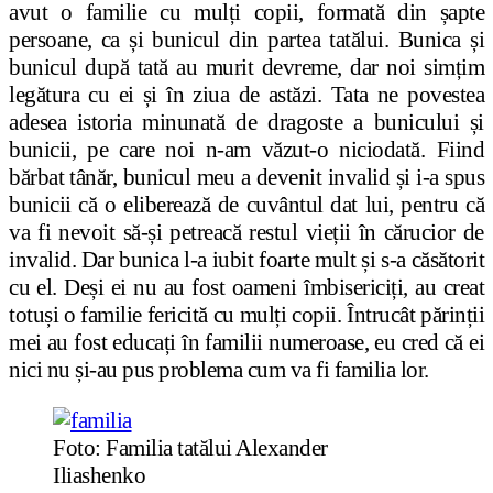
avut o familie cu mulți copii, formată din șapte
persoane, ca și bunicul din partea tatălui. Bunica și
bunicul după tată au murit devreme, dar noi simțim
legătura cu ei și în ziua de astăzi. Tata ne povestea
adesea istoria minunată de dragoste a bunicului și
bunicii, pe care noi n-am văzut-o niciodată. Fiind
bărbat tânăr, bunicul meu a devenit invalid și i-a spus
bunicii că o eliberează de cuvântul dat lui, pentru că
va fi nevoit să-și petreacă restul vieții în cărucior de
invalid. Dar bunica l-a iubit foarte mult și s-a căsătorit
cu el. Deși ei nu au fost oameni îmbisericiți, au creat
totuși o familie fericită cu mulți copii. Întrucât părinții
mei au fost educați în familii numeroase, eu cred că ei
nici nu și-au pus problema cum va fi familia lor.
Foto: Familia tatălui Alexander
Iliashenko