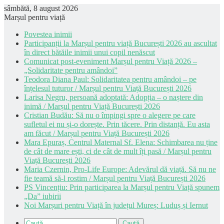
sâmbătă, 8 august 2026
Marșul pentru viață
Povestea inimii
Participanții la Marșul pentru viață București 2026 au ascultat
în direct bătăile inimii unui copil nenăscut
Comunicat post-eveniment Marșul pentru Viață 2026 –
„Solidaritate pentru amândoi”
Teodora Diana Paul: Solidaritatea pentru amândoi – pe
înțelesul tuturor / Marșul pentru Viață București 2026
Larisa Negru, persoană adoptată: Adopția – o naștere din
inimă / Marșul pentru Viață București 2026
Cristian Budău: Să nu o împingi spre o alegere pe care
sufletul ei nu și-o dorește. Prin tăcere. Prin distanță. Eu asta
am făcut / Marșul pentru Viață București 2026
Mara Epuraș, Centrul Maternal Sf. Elena: Schimbarea nu ține
de cât de mare ești, ci de cât de mult îți pasă / Marșul pentru
Viață București 2026
Maria Czernin, Pro-Life Europe: Adevărul dă viață. Să nu ne
fie teamă să-l rostim / Marșul pentru Viață București 2026
PS Vincențiu: Prin participarea la Marșul pentru Viață spunem
„Da” iubirii
Noi Marșuri pentru Viață în județul Mureș: Luduș și Iernut
Caută