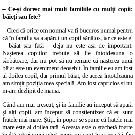
– Ce-și doresc mai mult familiile cu mulți copii:
băieți sau fete?
– Cred că orice om normal va fi bucuros numai pentru
că în familia sa a apărut un copil sănătos, iar ce este el
– băiat sau fată – deja nu este așa de important.
Nașterea copiilor trebuie să fie întotdeauna o
sărbătoare, dar nu pot să nu remarc că nașterea unui
băiat este un eveniment deosebit. În familie eu am fost
al doilea copil, dar primul băiat, de aceea întotdeauna
am simțit poziția mea specială. Am fost capricios și nu
m-am dezlipit de mama.
Când am mai crescut, și în familie au început să apară
și alți copii, am început să conștientizez că eu sunt
fratele mai mare. Știți, în popor se spune că fratele mai
mare este al doilea tată. Aceasta este o ștachetă foarte
înaltă, căreia nici până acum nu sunt în stare să-i fac