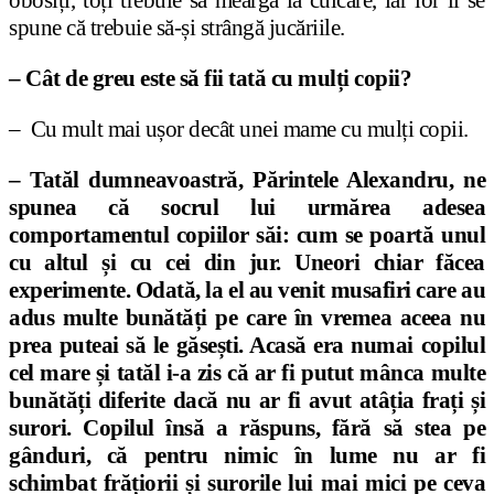
obosiți, toți trebuie să meargă la culcare, iar lor li se
spune că trebuie să-și strângă jucăriile.
– Cât de greu este să fii tată cu mulți copii?
– Cu mult mai ușor decât unei mame cu mulți copii.
– Tatăl dumneavoastră, Părintele Alexandru, ne
spunea că socrul lui urmărea adesea
comportamentul copiilor săi: cum se poartă unul
cu altul și cu cei din jur. Uneori chiar făcea
experimente. Odată, la el au venit musafiri care au
adus multe bunătăți pe care în vremea aceea nu
prea puteai să le găsești. Acasă era numai copilul
cel mare și tatăl i-a zis că ar fi putut mânca multe
bunătăți diferite dacă nu ar fi avut atâția frați și
surori. Copilul însă a răspuns, fără să stea pe
gânduri, că pentru nimic în lume nu ar fi
schimbat frățiorii și surorile lui mai mici pe ceva