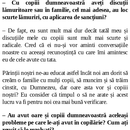
– Cu copiii dumneavoastră aveți discuții
lămuritoare sau în familie, cel mai adesea, au loc
scurte lămuriri, cu aplicarea de sancțiuni?
– De fapt, eu sunt mult mai dur decât tatăl meu și
discuțiile mele cu copiii sunt mult mai scurte și
radicale. Cred că ei nu-și vor aminti conversațiile
noastre cu aceeași recunoștință cu care îmi amintesc
eu de cele avute cu tata.
Părinții noștri ne-au educat astfel încât noi am dorit să
creăm o familie cu mulți copii, să muncim și să trăim
cinstit, cu Dumnezeu, dar oare asta vor și copiii
noștri? Eu consider că timpul o să ne arate și acest
lucru va fi pentru noi cea mai bună verificare.
– Au avut oare și copiii dumneavoastră aceleași
probleme pe care le-ați avut în copilărie? Cum ați
reușit să le rezolvați?