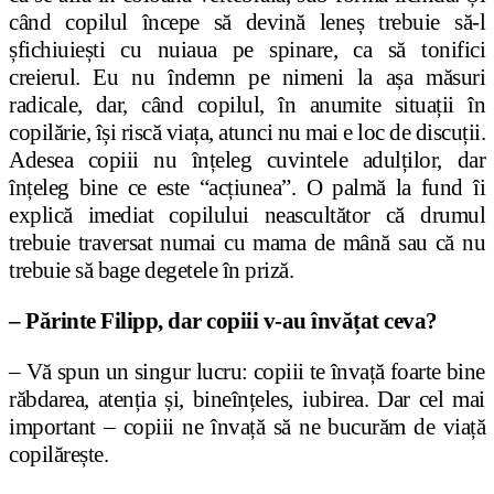
când copilul începe să devină leneș trebuie să-l
șfichiuiești cu nuiaua pe spinare, ca să tonifici
creierul. Eu nu îndemn pe nimeni la așa măsuri
radicale, dar, când copilul, în anumite situații în
copilărie, își riscă viața, atunci nu mai e loc de discuții.
Adesea copiii nu înțeleg cuvintele adulților, dar
înțeleg bine ce este “acțiunea”. O palmă la fund îi
explică imediat copilului neascultător că drumul
trebuie traversat numai cu mama de mână sau că nu
trebuie să bage degetele în priză.
– Părinte Filipp, dar copiii v-au învățat ceva?
– Vă spun un singur lucru: copiii te învață foarte bine
răbdarea, atenția și, bineînțeles, iubirea. Dar cel mai
important – copiii ne învață să ne bucurăm de viață
copilărește.