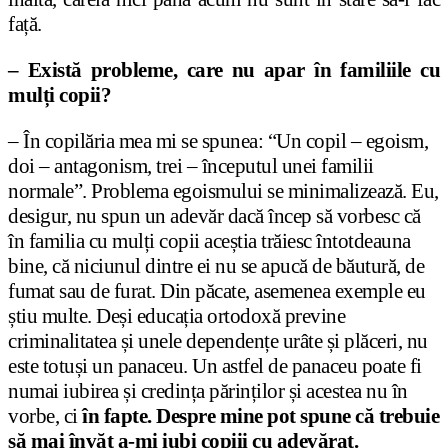
față.
– Există probleme, care nu apar în familiile cu
mulți copii?
– În copilăria mea mi se spunea: “Un copil – egoism,
doi – antagonism, trei – începutul unei familii
normale”. Problema egoismului se minimalizează. Eu,
desigur, nu spun un adevăr dacă încep să vorbesc că
în familia cu mulți copii aceștia trăiesc întotdeauna
bine, că niciunul dintre ei nu se apucă de băutură, de
fumat sau de furat. Din păcate, asemenea exemple eu
știu multe. Deși educația ortodoxă previne
criminalitatea și unele dependențe urâte și plăceri, nu
este totuși un panaceu. Un astfel de panaceu poate fi
numai iubirea și credința părinților și acestea nu în
vorbe, ci
în fapte. Despre mine pot spune că trebuie
să mai învăț a-mi iubi copiii cu adevărat.