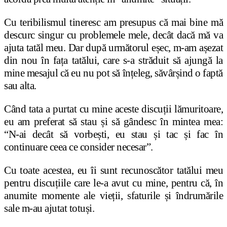
Cu teribilismul tineresc am presupus că mai bine mă
descurc singur cu problemele mele, decât dacă mă va
ajuta tatăl meu. Dar după următorul eșec, m-am așezat
din nou în fața tatălui, care s-a străduit să ajungă la
mine mesajul că eu nu pot să înțeleg, săvârșind o faptă
sau alta.
Când tata a purtat cu mine aceste discuții lămuritoare,
eu am preferat să stau și să gândesc în mintea mea:
“N-ai decât să vorbești, eu stau și tac și fac în
continuare ceea ce consider necesar”.
Cu toate acestea, eu îi sunt recunoscător tatălui meu
pentru discuțiile care le-a avut cu mine, pentru că, în
anumite momente ale vieții, sfaturile și îndrumările
sale m-au ajutat totuși.