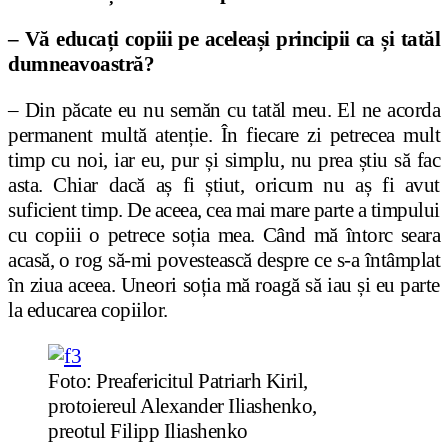
– Vă educați copiii pe aceleași principii ca și tatăl
dumneavoastră?
– Din păcate eu nu semăn cu tatăl meu. El ne acorda
permanent multă atenție. În fiecare zi petrecea mult
timp cu noi, iar eu, pur și simplu, nu prea știu să fac
asta. Chiar dacă aș fi știut, oricum nu aș fi avut
suficient timp. De aceea, cea mai mare parte a timpului
cu copiii o petrece soția mea. Când mă întorc seara
acasă, o rog să-mi povestească despre ce s-a întâmplat
în ziua aceea. Uneori soția mă roagă să iau și eu parte
la educarea copiilor.
Foto: Preafericitul Patriarh Kiril,
protoiereul Alexander Iliashenko,
preotul Filipp Iliashenko