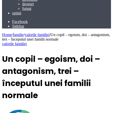
droguri
fumat
opinii
Facebook
Sidebar
Home
/
familie
/
valorile familiei
/
Un copil – egoism, doi – antagonism,
trei – începutul unei familii normale
valorile familiei
Un copil – egoism, doi –
antagonism, trei –
începutul unei familii
normale