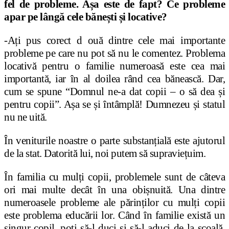
fel de probleme. Așa este de fapt? Ce probleme
apar pe lângă cele bănești și locative?
-Ați pus corect d ouă dintre cele mai importante
probleme pe care nu pot să nu le comentez. Problema
locativă pentru o familie numeroasă este cea mai
importantă, iar în al doilea rând cea bănească. Dar,
cum se spune “Domnul ne-a dat copii – o să dea și
pentru copii”. Așa se și întâmplă! Dumnezeu și statul
nu ne uită.
În veniturile noastre o parte substanțială este ajutorul
de la stat. Datorită lui, noi putem să supraviețuim.
În familia cu mulți copii, problemele sunt de câteva
ori mai multe decât în una obișnuită. Una dintre
numeroasele probleme ale părinților cu mulți copii
este problema educării lor. Când în familie există un
singur copil, poți să-l duci și să-l aduci de la școală,