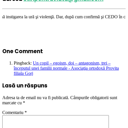
ră şi violenţă. Dar, după cum confirmă şi CEDO în cazul Handyside vs. UK
One Comment
Pingback:
Un copil – egoism, doi – antagonism, trei –
începutul unei familii normale - Asociaţia ortodoxă Provita
filiala Gorj
Lasă un răspuns
Adresa ta de email nu va fi publicată.
Câmpurile obligatorii sunt
marcate cu
*
Comentariu
*