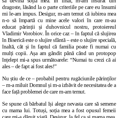
să devină soția mea. În final, m-am însurat din
dragoste, lăsând la o parte criteriile pe care eu însumi
mi le-am impus. Desigur, m-am temut că iubirea mea
n-o să împartă cu mine acele valori în care m-au
educat părinții și duhovnicul nostru, protoiereul
Vladimir Vorobiov. În orice caz – în faptul că slujirea
în Biserică este o slujire sfântă – este o slujire specială,
înaltă, cât și în faptul că familia poate fi numai cu
mulți copii. Așa am gândit până când un protopop
înțelept mi-a spus următoarele: “Numai tu crezi că ai
ales – de fapt ai fost ales!”
Nu știu de ce – probabil pentru rugăciunile părinților
– m-a miluit Domnul și m-a izbăvit de necesitatea de a
face față problemei de care m-am temut.
Se spune că bărbatul își alege nevasta care să semene
cu mama lui. Totuși, soția mea a fost opusul femeii
care mi-a dăruit viață. Desigur, la fel ca și mama mea,