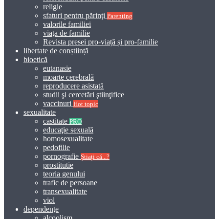
religie
sfaturi pentru părinţi
Parenting
valorile familiei
viaţa de familie
Revista presei pro-viață și pro-familie
libertate de conștiință
bioetică
eutanasie
moarte cerebrală
reproducere asistată
studii şi cercetări ştiinţifice
vaccinuri
Hot topic
sexualitate
castitate
PRO
educaţie sexuală
homosexualitate
pedofilie
pornografie
Știați că...?
prostitutie
teoria genului
trafic de persoane
transexualitate
viol
dependenţe
alcoolism