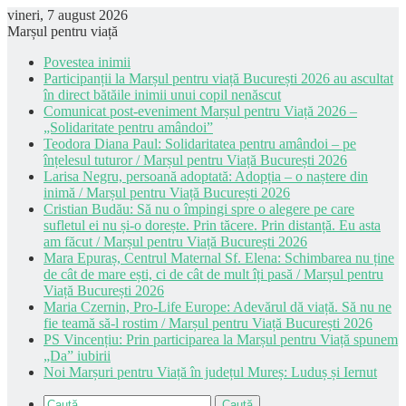
vineri, 7 august 2026
Marșul pentru viață
Povestea inimii
Participanții la Marșul pentru viață București 2026 au ascultat
în direct bătăile inimii unui copil nenăscut
Comunicat post-eveniment Marșul pentru Viață 2026 –
„Solidaritate pentru amândoi”
Teodora Diana Paul: Solidaritatea pentru amândoi – pe
înțelesul tuturor / Marșul pentru Viață București 2026
Larisa Negru, persoană adoptată: Adopția – o naștere din
inimă / Marșul pentru Viață București 2026
Cristian Budău: Să nu o împingi spre o alegere pe care
sufletul ei nu și-o dorește. Prin tăcere. Prin distanță. Eu asta
am făcut / Marșul pentru Viață București 2026
Mara Epuraș, Centrul Maternal Sf. Elena: Schimbarea nu ține
de cât de mare ești, ci de cât de mult îți pasă / Marșul pentru
Viață București 2026
Maria Czernin, Pro-Life Europe: Adevărul dă viață. Să nu ne
fie teamă să-l rostim / Marșul pentru Viață București 2026
PS Vincențiu: Prin participarea la Marșul pentru Viață spunem
„Da” iubirii
Noi Marșuri pentru Viață în județul Mureș: Luduș și Iernut
Caută