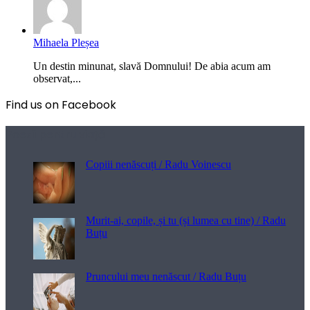
Mihaela Pleșea
Un destin minunat, slavă Domnului! De abia acum am
observat,...
Find us on Facebook
Poezii pentru viață
Copiii nenăscuți / Radu Voinescu
Murit-ai, copile, și tu (și lumea cu tine) / Radu
Buțu
Pruncului meu nenăscut / Radu Buțu