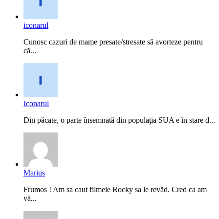
iconarul
Cunosc cazuri de mame presate/stresate să avorteze pentru
că...
Iconarul
Din păcate, o parte însemnată din populația SUA e în stare d...
Marius
Frumos ! Am sa caut filmele Rocky sa le revăd. Cred ca am
vă...