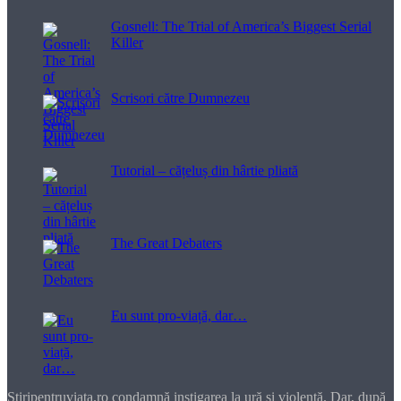
Gosnell: The Trial of America’s Biggest Serial
Killer
Scrisori către Dumnezeu
Tutorial – cățeluș din hârtie pliată
The Great Debaters
Eu sunt pro-viață, dar…
Stiripentruviata.ro condamnă instigarea la ură şi violenţă. Dar, după