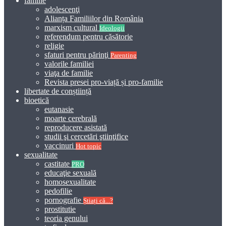
familie
adolescenţi
Alianța Familiilor din România
marxism cultural
Ideologii
referendum pentru căsătorie
religie
sfaturi pentru părinţi
Parenting
valorile familiei
viaţa de familie
Revista presei pro-viață și pro-familie
libertate de conștiință
bioetică
eutanasie
moarte cerebrală
reproducere asistată
studii şi cercetări ştiinţifice
vaccinuri
Hot topic
sexualitate
castitate
PRO
educaţie sexuală
homosexualitate
pedofilie
pornografie
Știați că...?
prostitutie
teoria genului