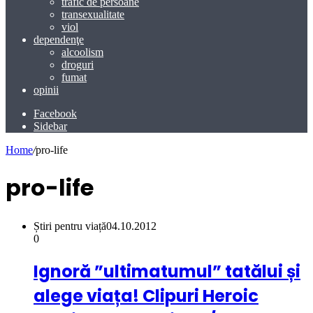
trafic de persoane
transexualitate
viol
dependenţe
alcoolism
droguri
fumat
opinii
Facebook
Sidebar
Home
/
pro-life
pro-life
Știri pentru viață
04.10.2012
0
Ignoră ”ultimatumul” tatălui și
alege viața! Clipuri Heroic