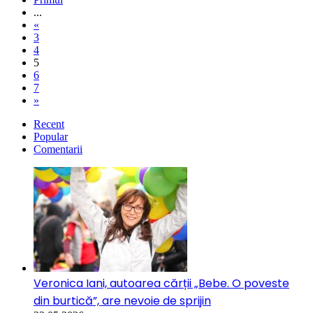
...
«
3
4
5
6
7
»
Recent
Popular
Comentarii
Veronica Iani, autoarea cărții „Bebe. O poveste
din burtică”, are nevoie de sprijin