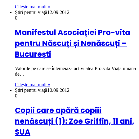
Citește mai mult »
Știri pentru viață
12.09.2012
0
Manifestul Asociației Pro-vita
pentru Născuți și Nenăscuți –
București
Valorile pe care se întemeiază activitatea Pro-vita Viața umană
de…
Citește mai mult »
Știri pentru viață
10.09.2012
0
Copii care apără copiii
nenăscuți (1): Zoe Griffin, 11 ani,
SUA