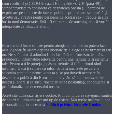
cum confirmă şi CEDO în cazul Handyside vs. UK (para 49),
Stiripentruviata.ro consideră că dezbaterea onestă şi libertatea de
exprimare pe subiecte de interes public – printre care se numără şi
avortul sau atracţia pentru persoane de acelaşi sex – trebuie să aibă
loc în mod democratic, fără a fi cenzurate de ameninţarea că vor fi
interpretate ca „discurs al urii”.
Dragă cititorule
Foarte multă lume se bate pentru atenţia ta, dar noi nu putem face
asta. Aşadar, îţi lăsăm deplina libertate de a alege să ne urmăreşti sau
nu. Ne străduim să adunăm la un loc, fără conformism, teamă sau
prejudecăţi, informaţiile relevante pentru tine, familia ta şi alegerile
tale. Pentru a ţi le proteja şi păstra, trebuie să fii în primul rând
informat. Dacă ţi se pare că informările şi analizele pe care le
selectăm sunt utile pentru viaţa ta şi se pot dovedi necesare în
dezbaterea publică din România, te invităm să faci cunoscut site-ul
nostru şi altora şi să susţii financiar, după posibilităţi, continuarea şi
profesionalizarea demersului nostru.
Acest site utilizează fișiere cookie. Prin continuarea navigării, sunteți
de acord cu utilizarea acestui tip de fișiere. Mai multe informații pot
fi consultate prin accesarea
Politicii privind Fișierele Cookie