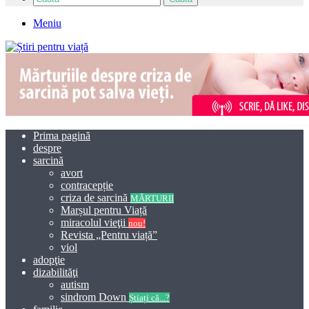
Meniu
Prima pagină
despre
sarcină
avort
contracepție
criza de sarcină
MĂRTURII
Marșul pentru Viață
miracolul vieţii
nou!
Revista „Pentru viață”
viol
adopţie
dizabilităţi
autism
sindrom Down
Știați că...?