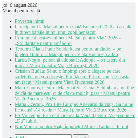
joi, 6 august 2026
Marșul pentru viață
Povestea inimii
Participanții la Marșul pentru viață București 2026 au ascultat
în direct bătăile inimii unui copil nenăscut
Comunicat post-eveniment Marșul pentru Viață 2026 –
„Solidaritate pentru amândoi”
Teodora Diana Paul: Solidaritatea pentru amândoi – pe
înțelesul tuturor / Marșul pentru Viață București 2026
Larisa Negru, persoană adoptată: Adopția – o naștere din
inimă / Marșul pentru Viață București 2026
Cristian Budău: Să nu o împingi spre o alegere pe care
sufletul ei nu și-o dorește. Prin tăcere. Prin distanță. Eu asta
am făcut / Marșul pentru Viață București 2026
Mara Epuraș, Centrul Maternal Sf. Elena: Schimbarea nu ține
de cât de mare ești, ci de cât de mult îți pasă / Marșul pentru
Viață București 2026
Maria Czernin, Pro-Life Europe: Adevărul dă viață. Să nu ne
fie teamă să-l rostim / Marșul pentru Viață București 2026
PS Vincențiu: Prin participarea la Marșul pentru Viață spunem
„Da” iubirii
Noi Marșuri pentru Viață în județul Mureș: Luduș și Iernut
Caută