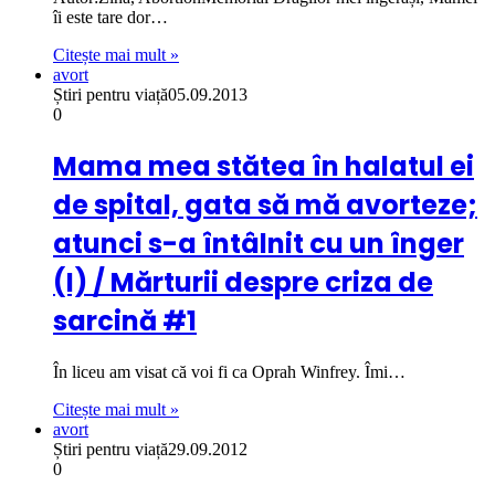
îi este tare dor…
Citește mai mult »
avort
Știri pentru viață
05.09.2013
0
Mama mea stătea în halatul ei
de spital, gata să mă avorteze;
atunci s-a întâlnit cu un înger
(I) / Mărturii despre criza de
sarcină #1
În liceu am visat că voi fi ca Oprah Winfrey. Îmi…
Citește mai mult »
avort
Știri pentru viață
29.09.2012
0