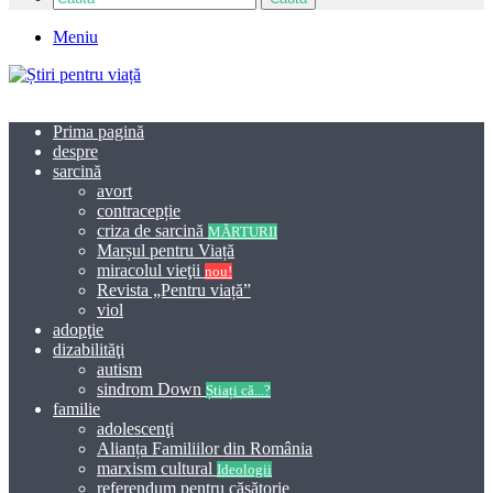
Meniu
Prima pagină
despre
sarcină
avort
contracepție
criza de sarcină
MĂRTURII
Marșul pentru Viață
miracolul vieţii
nou!
Revista „Pentru viață”
viol
adopţie
dizabilităţi
autism
sindrom Down
Știați că...?
familie
adolescenţi
Alianța Familiilor din România
marxism cultural
Ideologii
referendum pentru căsătorie