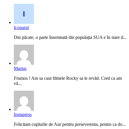
Iconarul
Din păcate, o parte însemnată din populația SUA e în stare d...
Marius
Frumos ! Am sa caut filmele Rocky sa le revăd. Cred ca am
vă...
Instapress
Felicitam cuplurile de Aur pentru perseverenta, pentru ca do...