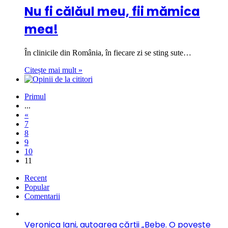
Nu fi călăul meu, fii mămica
mea!
În clinicile din România, în fiecare zi se sting sute…
Citește mai mult »
Primul
...
«
7
8
9
10
11
Recent
Popular
Comentarii
Veronica Iani, autoarea cărții „Bebe. O poveste