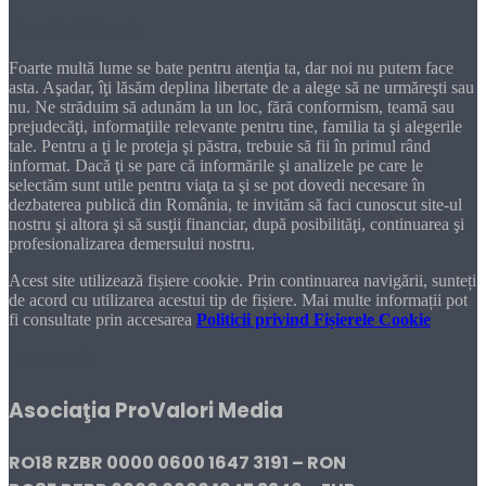
Dragă cititorule
Foarte multă lume se bate pentru atenţia ta, dar noi nu putem face
asta. Aşadar, îţi lăsăm deplina libertate de a alege să ne urmăreşti sau
nu. Ne străduim să adunăm la un loc, fără conformism, teamă sau
prejudecăţi, informaţiile relevante pentru tine, familia ta şi alegerile
tale. Pentru a ţi le proteja şi păstra, trebuie să fii în primul rând
informat. Dacă ţi se pare că informările şi analizele pe care le
selectăm sunt utile pentru viaţa ta şi se pot dovedi necesare în
dezbaterea publică din România, te invităm să faci cunoscut site-ul
nostru şi altora şi să susţii financiar, după posibilităţi, continuarea şi
profesionalizarea demersului nostru.
Acest site utilizează fișiere cookie. Prin continuarea navigării, sunteți
de acord cu utilizarea acestui tip de fișiere. Mai multe informații pot
fi consultate prin accesarea
Politicii privind Fișierele Cookie
DONEAZĂ!
Asociaţia ProValori Media
RO18 RZBR 0000 0600 1647 3191 – RON