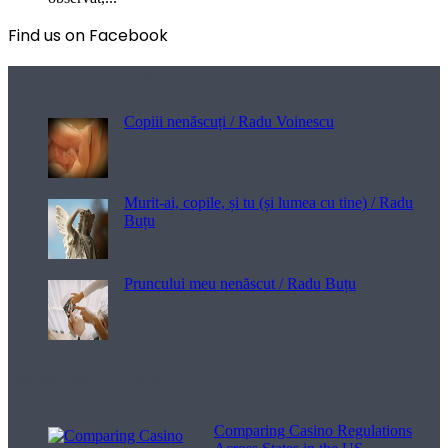
Find us on Facebook
Poezii pentru viață
Copiii nenăscuți / Radu Voinescu
Murit-ai, copile, și tu (și lumea cu tine) / Radu
Buțu
Pruncului meu nenăscut / Radu Buțu
Melodii pentru viață
Comparing Casino Regulations