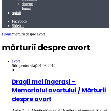
droguri
fumat
opinii
Facebook
Sidebar
Home
/
mărturii despre avort
mărturii despre avort
avort
Știri pentru viață
01.08.2014
0
Dragii mei îngerași –
Memorialul avortului / Mărturii
despre avort
Autor:Zina, AbortionMemorial Dragilor mei îngerași, Mamei