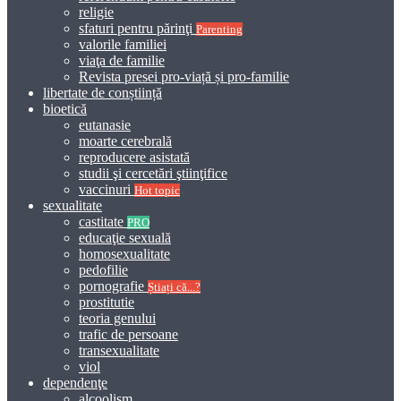
religie
sfaturi pentru părinţi
Parenting
valorile familiei
viaţa de familie
Revista presei pro-viață și pro-familie
libertate de conștiință
bioetică
eutanasie
moarte cerebrală
reproducere asistată
studii şi cercetări ştiinţifice
vaccinuri
Hot topic
sexualitate
castitate
PRO
educaţie sexuală
homosexualitate
pedofilie
pornografie
Știați că...?
prostitutie
teoria genului
trafic de persoane
transexualitate
viol
dependenţe
alcoolism