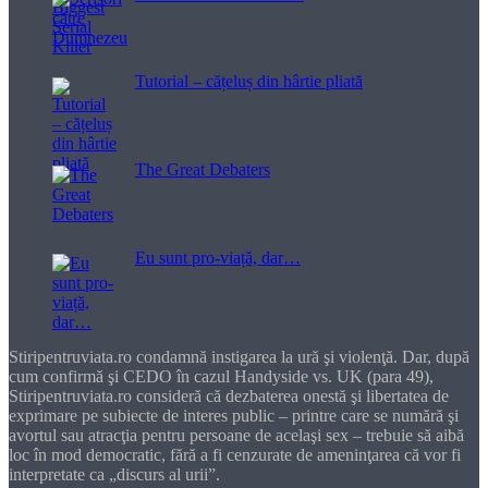
Tutorial – cățeluș din hârtie pliată
The Great Debaters
Eu sunt pro-viață, dar…
Stiripentruviata.ro condamnă instigarea la ură şi violenţă. Dar, după
cum confirmă şi CEDO în cazul Handyside vs. UK (para 49),
Stiripentruviata.ro consideră că dezbaterea onestă şi libertatea de
exprimare pe subiecte de interes public – printre care se numără şi
avortul sau atracţia pentru persoane de acelaşi sex – trebuie să aibă
loc în mod democratic, fără a fi cenzurate de ameninţarea că vor fi
interpretate ca „discurs al urii”.