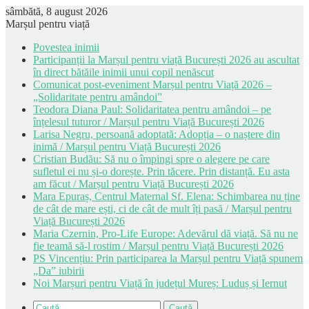
sâmbătă, 8 august 2026
Marșul pentru viață
Povestea inimii
Participanții la Marșul pentru viață București 2026 au ascultat
în direct bătăile inimii unui copil nenăscut
Comunicat post-eveniment Marșul pentru Viață 2026 –
„Solidaritate pentru amândoi”
Teodora Diana Paul: Solidaritatea pentru amândoi – pe
înțelesul tuturor / Marșul pentru Viață București 2026
Larisa Negru, persoană adoptată: Adopția – o naștere din
inimă / Marșul pentru Viață București 2026
Cristian Budău: Să nu o împingi spre o alegere pe care
sufletul ei nu și-o dorește. Prin tăcere. Prin distanță. Eu asta
am făcut / Marșul pentru Viață București 2026
Mara Epuraș, Centrul Maternal Sf. Elena: Schimbarea nu ține
de cât de mare ești, ci de cât de mult îți pasă / Marșul pentru
Viață București 2026
Maria Czernin, Pro-Life Europe: Adevărul dă viață. Să nu ne
fie teamă să-l rostim / Marșul pentru Viață București 2026
PS Vincențiu: Prin participarea la Marșul pentru Viață spunem
„Da” iubirii
Noi Marșuri pentru Viață în județul Mureș: Luduș și Iernut
Caută