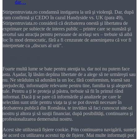
Stiripentruviata.ro condamnă instigarea la ură şi violenţă. Dar, după
cum confirmă şi CEDO în cazul Handyside vs. UK (para 49),
Stiripentruviata.ro consideră că dezbaterea onestă şi libertatea de
exprimare pe subiecte de interes public – printre care se numără şi
avortul sau atracţia pentru persoane de acelaşi sex – trebuie să aibă
loc în mod democratic, fără a fi cenzurate de ameninţarea că vor fi
interpretate ca „discurs al urii”.
Dragă cititorule
Foarte multă lume se bate pentru atenţia ta, dar noi nu putem face
asta. Aşadar, îţi lăsăm deplina libertate de a alege să ne urmăreşti sau
nu. Ne străduim să adunăm la un loc, fără conformism, teamă sau
prejudecăţi, informaţiile relevante pentru tine, familia ta şi alegerile
tale. Pentru a ţi le proteja şi păstra, trebuie să fii în primul rând
informat. Dacă ţi se pare că informările şi analizele pe care le
selectăm sunt utile pentru viaţa ta şi se pot dovedi necesare în
dezbaterea publică din România, te invităm să faci cunoscut site-ul
nostru şi altora şi să susţii financiar, după posibilităţi, continuarea şi
profesionalizarea demersului nostru.
Acest site utilizează fișiere cookie. Prin continuarea navigării, sunteți
de acord cu utilizarea acestui tip de fișiere. Mai multe informații pot