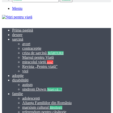
Meniu
Prima pagină
despre
sarcină
avort
contracepție
criza de sarcină
MĂRTURII
Marșul pentru Viață
miracolul vieţii
nou!
Revista „Pentru viață”
viol
adopţie
dizabilităţi
autism
sindrom Down
Știați că...?
familie
adolescenţi
Alianța Familiilor din România
marxism cultural
Ideologii
referendum pentru căsătorie