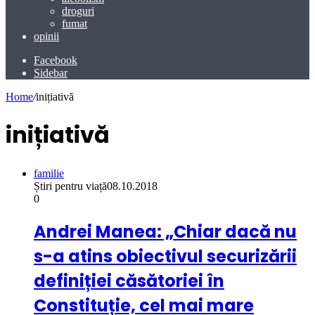
droguri
fumat
opinii
Facebook
Sidebar
Home
/
inițiativă
inițiativă
familie
Știri pentru viață
08.10.2018
0
Andrei Manea: „Chiar dacă nu
s-a atins obiectivul securizării
definiției căsătoriei în
Constituție, cel mai mare