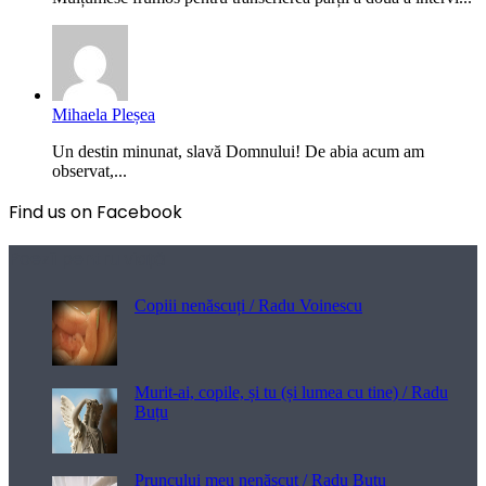
Mihaela Pleșea
Un destin minunat, slavă Domnului! De abia acum am
observat,...
Find us on Facebook
Poezii pentru viață
Copiii nenăscuți / Radu Voinescu
Murit-ai, copile, și tu (și lumea cu tine) / Radu
Buțu
Pruncului meu nenăscut / Radu Buțu