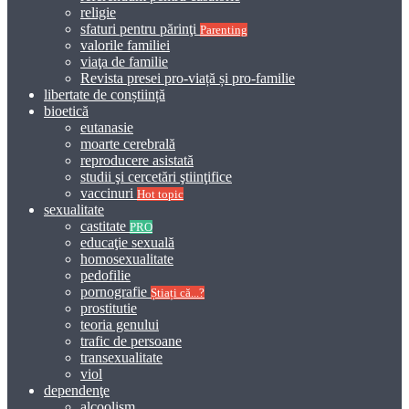
religie
sfaturi pentru părinţi
Parenting
valorile familiei
viaţa de familie
Revista presei pro-viață și pro-familie
libertate de conștiință
bioetică
eutanasie
moarte cerebrală
reproducere asistată
studii şi cercetări ştiinţifice
vaccinuri
Hot topic
sexualitate
castitate
PRO
educaţie sexuală
homosexualitate
pedofilie
pornografie
Știați că...?
prostitutie
teoria genului
trafic de persoane
transexualitate
viol
dependenţe
alcoolism