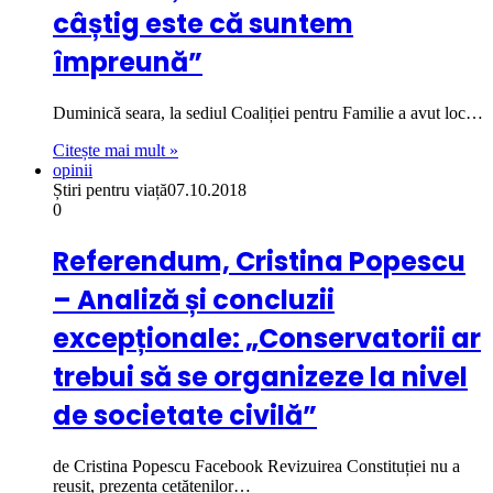
câștig este că suntem
împreună”
Duminică seara, la sediul Coaliției pentru Familie a avut loc…
Citește mai mult »
opinii
Știri pentru viață
07.10.2018
0
Referendum, Cristina Popescu
– Analiză și concluzii
excepționale: „Conservatorii ar
trebui să se organizeze la nivel
de societate civilă”
de Cristina Popescu Facebook Revizuirea Constituției nu a
reușit, prezența cetățenilor…