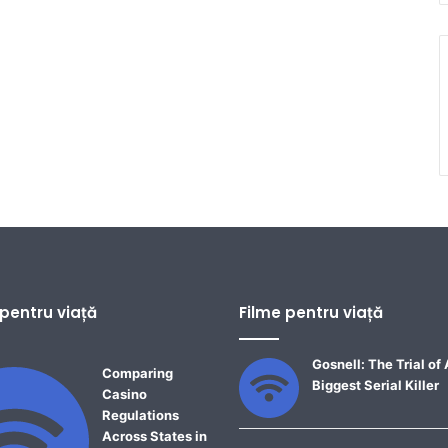
 pentru viață
Filme pentru viață
Gosnell: The Trial of
Comparing
Biggest Serial Killer
Casino
Regulations
Across States in