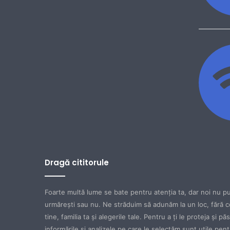
Dragă cititorule
Foarte multă lume se bate pentru atenţia ta, dar noi nu pu
urmăreşti sau nu. Ne străduim să adunăm la un loc, fără c
tine, familia ta şi alegerile tale. Pentru a ţi le proteja şi p
informările şi analizele pe care le selectăm sunt utile pen