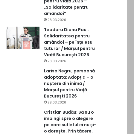
pentru Viață 2026 –
„Solidaritate pentru
amândoi”
28.03.2026
Teodora Diana Paul:
Solidaritatea pentru
amândoi – pe înțelesul
tuturor / Marșul pentru
Viață București 2026
28.03.2026
Larisa Negru, persoană
adoptată: Adopția – o
naștere din inimă /
Marșul pentru Viață
București 2026
28.03.2026
Cristian Budău: Să nu o
împingi spre o alegere
pe care sufletul ei nu și-
o dorește. Prin tăcere.