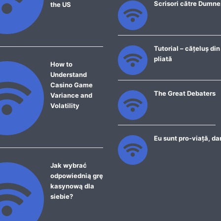
Scrisori către Dumn
the US
Tutorial – cățeluș din
pliată
How to
Understand
Casino Game
The Great Debaters
Variance and
Volatility
Eu sunt pro-viață, da
Jak wybrać
odpowiednią grę
kasynową dla
siebie?