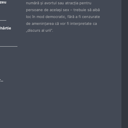
ezeu
numără şi avortul sau atracţia pentru
persoane de acelaşi sex – trebuie să aibă
loc în mod democratic, fără a fi cenzurate
de ameninţarea că vor fi interpretate ca
 hârtie
„discurs al urii”.
r…