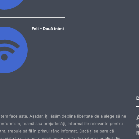
Feli – Două inimi
tem face asta. Aşadar, îţi lăsăm deplina libertate de a alege să ne
onformism, teamă sau prejudecăţi, informaţiile relevante pentru
ăstra, trebuie să fii în primul rând informat. Dacă ţi se pare că
tru viaţa ta şi se pot dovedi necesare în dezbaterea publică din