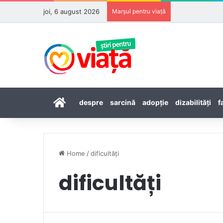
joi, 6 august 2026
Marșul pentru viață
Prima pagină
despre
sarcină
adopţie
dizabilităţi
f
Home
/
dificultăți
dificultăți