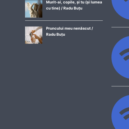
Murit-ai, copile, și tu (și lumea
cu tine) / Radu Buțu
Pruncului meu nenăscut /
Radu Buțu