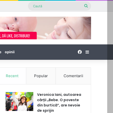
Caută
Facebook
Sidebar
e
opinii
Recent
Popular
Comentarii
Veronica Iani, autoarea
cărții „Bebe. O poveste
din burtică”, are nevoie
de sprijin