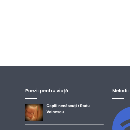
Poezii pentru viață
Melodii
Copiii nenăscuți / Radu
Voinescu