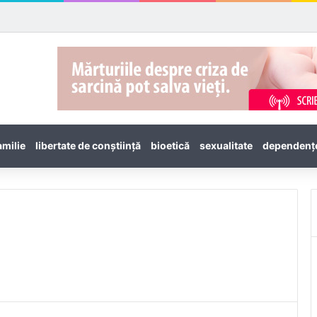
amilie
libertate de conștiință
bioetică
sexualitate
dependenţ