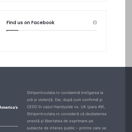
Find us on Facebook
Stiripentruviata.ro condamnă instigarea la
ură şi violenţă. Dar, după cum confirmă şi
CEDO în cazul Handyside vs. UK (para 49),
 America’s
Stiripentruviata.ro consideră că dezbaterea
onestă şi libertatea de exprimare pe
subiecte de interes public – printre care se