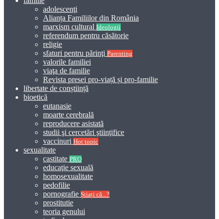
familie
adolescenţi
Alianța Familiilor din România
marxism cultural
Ideologii
referendum pentru căsătorie
religie
sfaturi pentru părinţi
Parenting
valorile familiei
viaţa de familie
Revista presei pro-viață și pro-familie
libertate de conștiință
bioetică
eutanasie
moarte cerebrală
reproducere asistată
studii şi cercetări ştiinţifice
vaccinuri
Hot topic
sexualitate
castitate
PRO
educaţie sexuală
homosexualitate
pedofilie
pornografie
Știați că...?
prostitutie
teoria genului