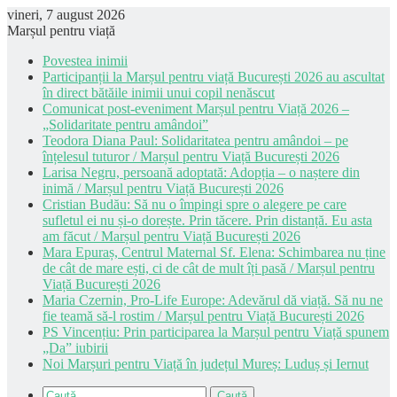
vineri, 7 august 2026
Marșul pentru viață
Povestea inimii
Participanții la Marșul pentru viață București 2026 au ascultat
în direct bătăile inimii unui copil nenăscut
Comunicat post-eveniment Marșul pentru Viață 2026 –
„Solidaritate pentru amândoi”
Teodora Diana Paul: Solidaritatea pentru amândoi – pe
înțelesul tuturor / Marșul pentru Viață București 2026
Larisa Negru, persoană adoptată: Adopția – o naștere din
inimă / Marșul pentru Viață București 2026
Cristian Budău: Să nu o împingi spre o alegere pe care
sufletul ei nu și-o dorește. Prin tăcere. Prin distanță. Eu asta
am făcut / Marșul pentru Viață București 2026
Mara Epuraș, Centrul Maternal Sf. Elena: Schimbarea nu ține
de cât de mare ești, ci de cât de mult îți pasă / Marșul pentru
Viață București 2026
Maria Czernin, Pro-Life Europe: Adevărul dă viață. Să nu ne
fie teamă să-l rostim / Marșul pentru Viață București 2026
PS Vincențiu: Prin participarea la Marșul pentru Viață spunem
„Da” iubirii
Noi Marșuri pentru Viață în județul Mureș: Luduș și Iernut
Caută