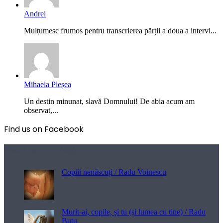
Andrei
Mulțumesc frumos pentru transcrierea părții a doua a intervi...
Mihaela Pleșea
Un destin minunat, slavă Domnului! De abia acum am
observat,...
Find us on Facebook
Poezii pentru viață
Copiii nenăscuți / Radu Voinescu
Murit-ai, copile, și tu (și lumea cu tine) / Radu
Buțu