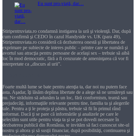
Eu sunt pro-viață, dar…
Stiripentruviata.ro condamnă instigarea la ură şi violenţă. Dar, după
cum confirmă şi CEDO în cazul Handyside vs. UK (para 49),
Stiripentruviata.ro consideră că dezbaterea onestă şi libertatea de
exprimare pe subiecte de interes public – printre care se numără şi
avortul sau atracţia pentru persoane de acelaşi sex – trebuie să aibă
loc în mod democratic, fără a fi cenzurate de ameninţarea că vor fi
interpretate ca „discurs al urii”.
Dragă cititorule
Foarte multă lume se bate pentru atenţia ta, dar noi nu putem face
asta. Aşadar, îţi lăsăm deplina libertate de a alege să ne urmăreşti sau
nu. Ne străduim să adunăm la un loc, fără conformism, teamă sau
prejudecăţi, informaţiile relevante pentru tine, familia ta şi alegerile
tale. Pentru a ţi le proteja şi păstra, trebuie să fii în primul rând
informat. Dacă ţi se pare că informările şi analizele pe care le
selectăm sunt utile pentru viaţa ta şi se pot dovedi necesare în
dezbaterea publică din România, te invităm să faci cunoscut site-ul
nostru şi altora şi să susţii financiar, după posibilităţi, continuarea şi
profesionalizarea demersului nostru.