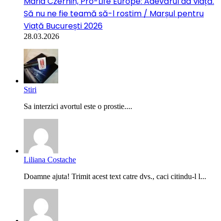
Maria Czernin, Pro-Life Europe: Adevărul dă viață.
Să nu ne fie teamă să-l rostim / Marșul pentru
Viață București 2026
28.03.2026
Stiri
Sa interzici avortul este o prostie....
Liliana Costache
Doamne ajuta! Trimit acest text catre dvs., caci citindu-l l...