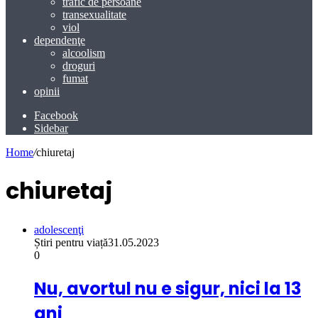
trafic de persoane
transexualitate
viol
dependenţe
alcoolism
droguri
fumat
opinii
Facebook
Sidebar
Home
/
chiuretaj
chiuretaj
adolescenţi
Știri pentru viață
31.05.2023
0
Nu, avortul nu e sigur, nici la 13
ani