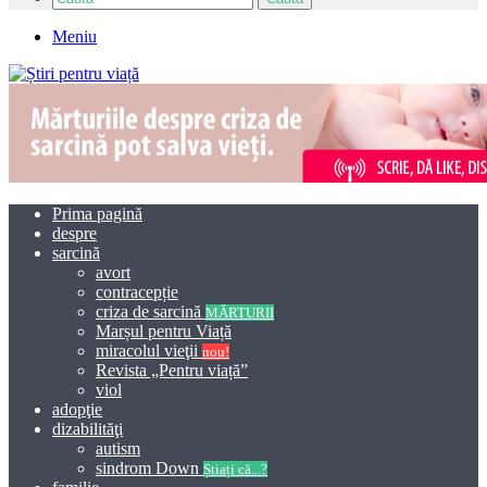
Meniu
Prima pagină
despre
sarcină
avort
contracepție
criza de sarcină
MĂRTURII
Marșul pentru Viață
miracolul vieţii
nou!
Revista „Pentru viață”
viol
adopţie
dizabilităţi
autism
sindrom Down
Știați că...?