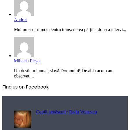
Andrei
Mulțumesc frumos pentru transcrierea părții a doua a intervi...
Mihaela Pleșea
Un destin minunat, slavă Domnului! De abia acum am
observat,...
Find us on Facebook
Poezii pentru viață
Copiii nenăscuți / Radu Voinescu