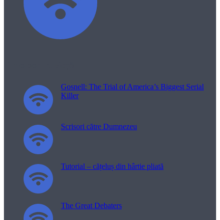
Filme pentru viață
Gosnell: The Trial of America’s Biggest Serial
Killer
Scrisori către Dumnezeu
Tutorial – cățeluș din hârtie pliată
The Great Debaters