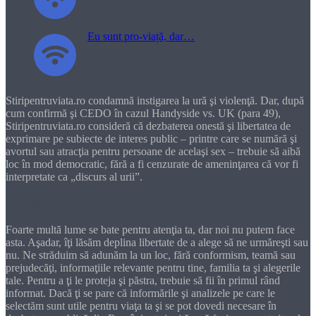
Eu sunt pro-viață, dar…
Stiripentruviata.ro condamnă instigarea la ură şi violenţă. Dar, după
cum confirmă şi CEDO în cazul Handyside vs. UK (para 49),
Stiripentruviata.ro consideră că dezbaterea onestă şi libertatea de
exprimare pe subiecte de interes public – printre care se numără şi
avortul sau atracţia pentru persoane de acelaşi sex – trebuie să aibă
loc în mod democratic, fără a fi cenzurate de ameninţarea că vor fi
interpretate ca „discurs al urii”.
Dragă cititorule
Foarte multă lume se bate pentru atenţia ta, dar noi nu putem face
asta. Aşadar, îţi lăsăm deplina libertate de a alege să ne urmăreşti sau
nu. Ne străduim să adunăm la un loc, fără conformism, teamă sau
prejudecăţi, informaţiile relevante pentru tine, familia ta şi alegerile
tale. Pentru a ţi le proteja şi păstra, trebuie să fii în primul rând
informat. Dacă ţi se pare că informările şi analizele pe care le
selectăm sunt utile pentru viaţa ta şi se pot dovedi necesare în