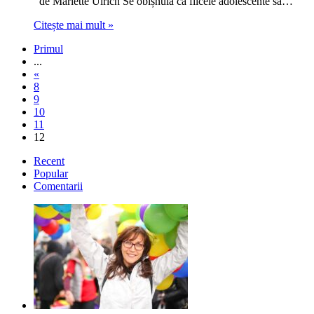
de Mariette Ulrich Se obișnuia ca fiicele adolescente să…
Citește mai mult »
Primul
...
«
8
9
10
11
12
Recent
Popular
Comentarii