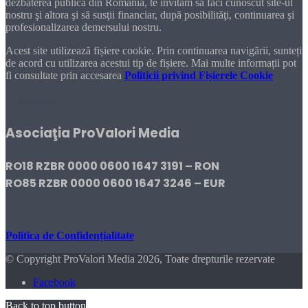
dezbaterea publică din România, te invităm să faci cunoscut site-ul
nostru şi altora şi să susţii financiar, după posibilităţi, continuarea şi
profesionalizarea demersului nostru.
Acest site utilizează fișiere cookie. Prin continuarea navigării, sunteți
de acord cu utilizarea acestui tip de fișiere. Mai multe informații pot
fi consultate prin accesarea
Politicii privind Fișierele Cookie
DONEAZĂ!
Asociaţia ProValori Media
RO18 RZBR 0000 0600 1647 3191 – RON
RO85 RZBR 0000 0600 1647 3246 – EUR
Politica de Confidențialitate
© Copyright ProValori Media 2026, Toate drepturile rezervate
Facebook
Back to top button