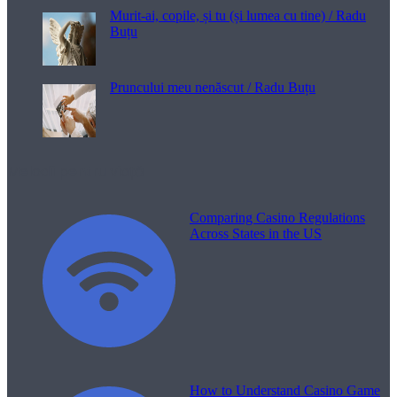
Murit-ai, copile, și tu (și lumea cu tine) / Radu
Buțu
Pruncului meu nenăscut / Radu Buțu
Melodii pentru viață
Comparing Casino Regulations
Across States in the US
How to Understand Casino Game