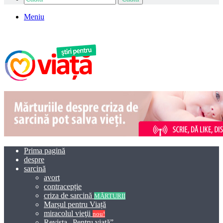
Meniu
Prima pagină
despre
sarcină
avort
contracepție
criza de sarcină
MĂRTURII
Marșul pentru Viață
miracolul vieţii
nou!
Revista „Pentru viață”