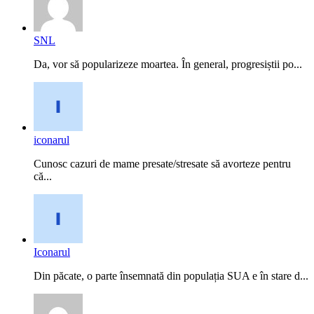
SNL
Da, vor să popularizeze moartea. În general, progresiștii po...
iconarul
Cunosc cazuri de mame presate/stresate să avorteze pentru
că...
Iconarul
Din păcate, o parte însemnată din populația SUA e în stare d...