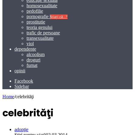
educaţie sexuală
homosexualitate
pedofilie
pornografie
Știați că...?
prostitutie
teoria genului
trafic de persoane
transexualitate
viol
dependenţe
alcoolism
droguri
fumat
opinii
Facebook
Sidebar
Home
/
celebrităţi
celebrităţi
adopţie
Știri pentru viață
02.03.2014