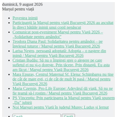
duminică, 9 august 2026
Marșul pentru viață
Povestea inimii
Participanții la Marșul pentru viață București 2026 au ascultat
în direct bătăile inimii unui copil nenăscut
Comunicat post-eveniment Marșul pentru Viață 2026 –
„Solidaritate pentru amândoi”
Teodora Diana Paul: Solidaritatea pentru amândoi – pe
înțelesul tuturor / Marșul pentru Viață București 2026
Larisa Negru, persoană adoptată: Adopția – o naștere din
inimă / Marșul pentru Viață București 2026
Cristian Budău: Să nu o împingi spre o alegere pe care
sufletul ei nu și-o dorește. Prin tăcere. Prin distanță. Eu asta
am făcut / Marșul pentru Viață București 2026
Mara Epuraș, Centrul Maternal Sf. Elena: Schimbarea nu ține
de cât de mare ești, ci de cât de mult îți pasă / Marșul pentru
Viață București 2026
Maria Czernin, Pro-Life Europe: Adevărul dă viață. Să nu ne
fie teamă să-l rostim / Marșul pentru Viață București 2026
PS Vincențiu: Prin participarea la Marșul pentru Viață spunem
„Da” iubirii
Noi Marșuri pentru Viață în județul Mureș: Luduș și Iernut
Caută