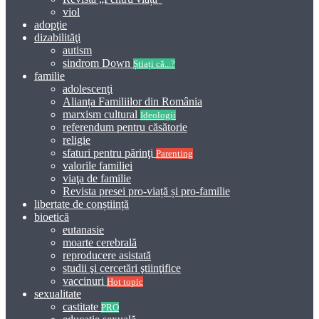
viol
adopţie
dizabilităţi
autism
sindrom Down
Știați că...?
familie
adolescenţi
Alianța Familiilor din România
marxism cultural
Ideologii
referendum pentru căsătorie
religie
sfaturi pentru părinţi
Parenting
valorile familiei
viaţa de familie
Revista presei pro-viață și pro-familie
libertate de conștiință
bioetică
eutanasie
moarte cerebrală
reproducere asistată
studii şi cercetări ştiinţifice
vaccinuri
Hot topic
sexualitate
castitate
PRO