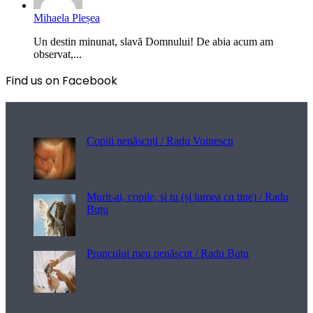
Mihaela Pleșea
Un destin minunat, slavă Domnului! De abia acum am
observat,...
Find us on Facebook
Poezii pentru viață
Copiii nenăscuți / Radu Voinescu
Murit-ai, copile, și tu (și lumea cu tine) / Radu
Buțu
Pruncului meu nenăscut / Radu Buțu