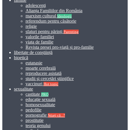
familie
adolescenţi
Alianța Familiilor din România
marxism cultural
Ideologii
referendum pentru căsătorie
religie
sfaturi pentru părinţi
Parenting
valorile familiei
viaţa de familie
Revista presei pro-viață și pro-familie
libertate de conștiință
bioetică
eutanasie
moarte cerebrală
reproducere asistată
studii şi cercetări ştiinţifice
vaccinuri
Hot topic
sexualitate
castitate
PRO
educaţie sexuală
homosexualitate
pedofilie
pornografie
Știați că...?
prostitutie
teoria genului