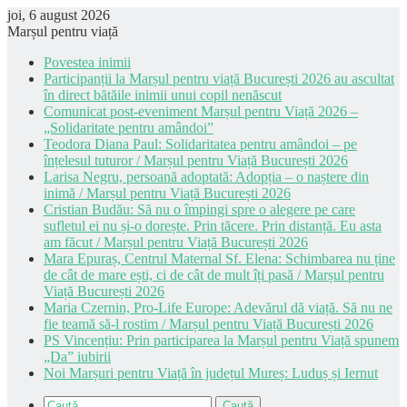
joi, 6 august 2026
Marșul pentru viață
Povestea inimii
Participanții la Marșul pentru viață București 2026 au ascultat
în direct bătăile inimii unui copil nenăscut
Comunicat post-eveniment Marșul pentru Viață 2026 –
„Solidaritate pentru amândoi”
Teodora Diana Paul: Solidaritatea pentru amândoi – pe
înțelesul tuturor / Marșul pentru Viață București 2026
Larisa Negru, persoană adoptată: Adopția – o naștere din
inimă / Marșul pentru Viață București 2026
Cristian Budău: Să nu o împingi spre o alegere pe care
sufletul ei nu și-o dorește. Prin tăcere. Prin distanță. Eu asta
am făcut / Marșul pentru Viață București 2026
Mara Epuraș, Centrul Maternal Sf. Elena: Schimbarea nu ține
de cât de mare ești, ci de cât de mult îți pasă / Marșul pentru
Viață București 2026
Maria Czernin, Pro-Life Europe: Adevărul dă viață. Să nu ne
fie teamă să-l rostim / Marșul pentru Viață București 2026
PS Vincențiu: Prin participarea la Marșul pentru Viață spunem
„Da” iubirii
Noi Marșuri pentru Viață în județul Mureș: Luduș și Iernut
Caută