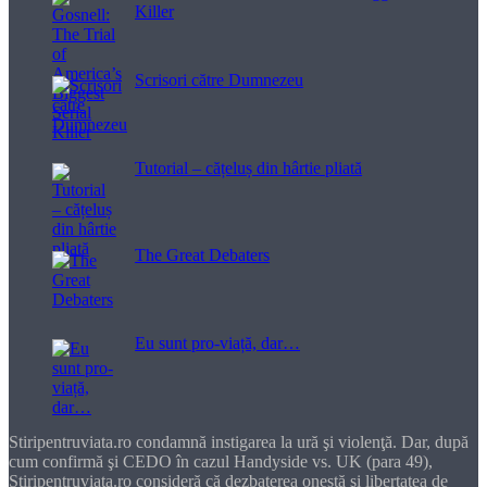
Killer
Scrisori către Dumnezeu
Tutorial – cățeluș din hârtie pliată
The Great Debaters
Eu sunt pro-viață, dar…
Stiripentruviata.ro condamnă instigarea la ură şi violenţă. Dar, după
cum confirmă şi CEDO în cazul Handyside vs. UK (para 49),
Stiripentruviata.ro consideră că dezbaterea onestă şi libertatea de