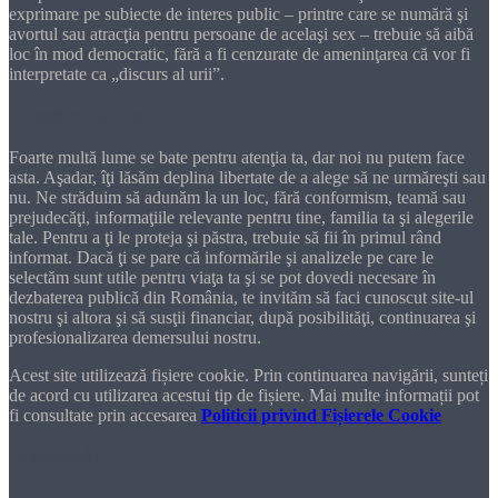
exprimare pe subiecte de interes public – printre care se numără şi
avortul sau atracţia pentru persoane de acelaşi sex – trebuie să aibă
loc în mod democratic, fără a fi cenzurate de ameninţarea că vor fi
interpretate ca „discurs al urii”.
Dragă cititorule
Foarte multă lume se bate pentru atenţia ta, dar noi nu putem face
asta. Aşadar, îţi lăsăm deplina libertate de a alege să ne urmăreşti sau
nu. Ne străduim să adunăm la un loc, fără conformism, teamă sau
prejudecăţi, informaţiile relevante pentru tine, familia ta şi alegerile
tale. Pentru a ţi le proteja şi păstra, trebuie să fii în primul rând
informat. Dacă ţi se pare că informările şi analizele pe care le
selectăm sunt utile pentru viaţa ta şi se pot dovedi necesare în
dezbaterea publică din România, te invităm să faci cunoscut site-ul
nostru şi altora şi să susţii financiar, după posibilităţi, continuarea şi
profesionalizarea demersului nostru.
Acest site utilizează fișiere cookie. Prin continuarea navigării, sunteți
de acord cu utilizarea acestui tip de fișiere. Mai multe informații pot
fi consultate prin accesarea
Politicii privind Fișierele Cookie
DONEAZĂ!