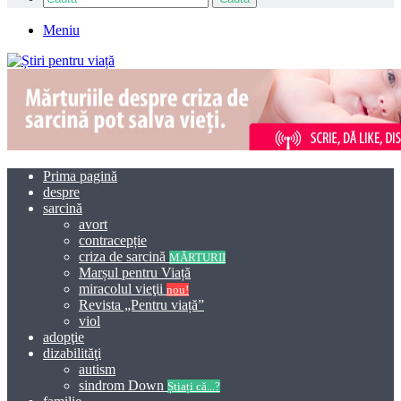
Meniu
Prima pagină
despre
sarcină
avort
contracepție
criza de sarcină
MĂRTURII
Marșul pentru Viață
miracolul vieţii
nou!
Revista „Pentru viață”
viol
adopţie
dizabilităţi
autism
sindrom Down
Știați că...?