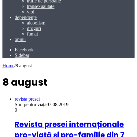
trafic de persoane
transexualitate
viol
dependenţe
alcoolism
droguri
fumat
opinii
Facebook
Sidebar
Home
/
8 august
8 august
revista presei
Știri pentru viață
07.08.2019
0
Revista presei internaționale
pro-viață și pro-familie din 7