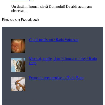
Un destin minunat, slavă Domnului! De abia acum am
observat,...
Find us on Facebook
Poezii pentru viață
Copiii nenăscuți / Radu Voinescu
Murit-ai, copile, și tu (și lumea cu tine) / Radu
Buțu
Pruncului meu nenăscut / Radu Buțu
Melodii pentru viață