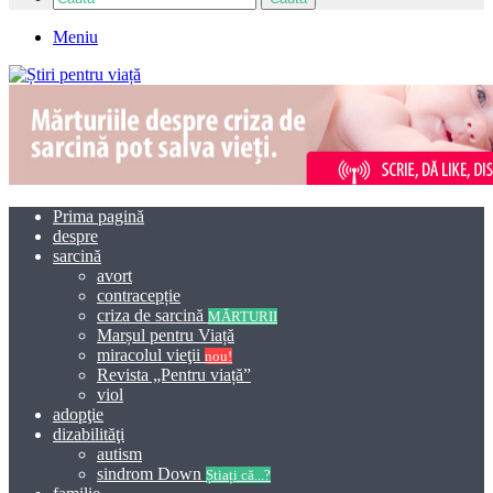
Meniu
Prima pagină
despre
sarcină
avort
contracepție
criza de sarcină
MĂRTURII
Marșul pentru Viață
miracolul vieţii
nou!
Revista „Pentru viață”
viol
adopţie
dizabilităţi
autism
sindrom Down
Știați că...?