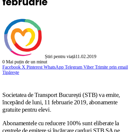
februarie
Știri pentru viață
11.02.2019
0
Mai puțin de un minut
Facebook
X
Pinterest
WhatsApp
Telegram
Viber
Trimite prin email
Tipărește
Societatea de Transport București (STB) va emite,
începând de luni, 11 februarie 2019, abonamente
gratuite pentru elevi.
Abonamentele cu reducere 100% sunt eliberate la
centrele de emitere și încărcare carduri STB SA pe