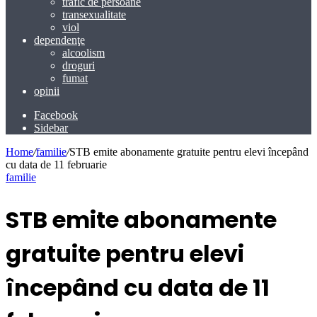
trafic de persoane
transexualitate
viol
dependenţe
alcoolism
droguri
fumat
opinii
Facebook
Sidebar
Home
/
familie
/
STB emite abonamente gratuite pentru elevi începând
cu data de 11 februarie
familie
STB emite abonamente
gratuite pentru elevi
începând cu data de 11