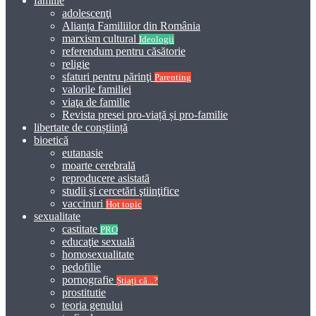
familie
adolescenţi
Alianța Familiilor din România
marxism cultural
Ideologii
referendum pentru căsătorie
religie
sfaturi pentru părinţi
Parenting
valorile familiei
viaţa de familie
Revista presei pro-viață și pro-familie
libertate de conștiință
bioetică
eutanasie
moarte cerebrală
reproducere asistată
studii şi cercetări ştiinţifice
vaccinuri
Hot topic
sexualitate
castitate
PRO
educaţie sexuală
homosexualitate
pedofilie
pornografie
Știați că...?
prostitutie
teoria genului