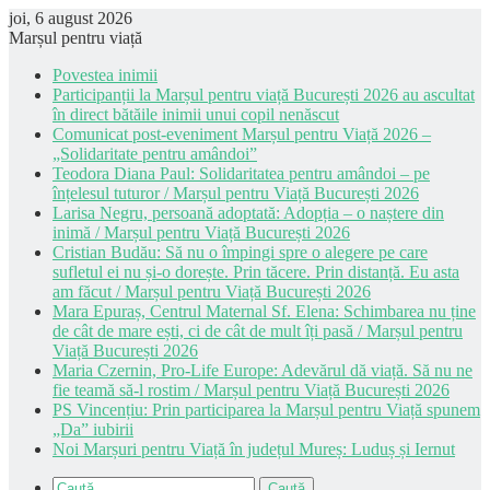
joi, 6 august 2026
Marșul pentru viață
Povestea inimii
Participanții la Marșul pentru viață București 2026 au ascultat
în direct bătăile inimii unui copil nenăscut
Comunicat post-eveniment Marșul pentru Viață 2026 –
„Solidaritate pentru amândoi”
Teodora Diana Paul: Solidaritatea pentru amândoi – pe
înțelesul tuturor / Marșul pentru Viață București 2026
Larisa Negru, persoană adoptată: Adopția – o naștere din
inimă / Marșul pentru Viață București 2026
Cristian Budău: Să nu o împingi spre o alegere pe care
sufletul ei nu și-o dorește. Prin tăcere. Prin distanță. Eu asta
am făcut / Marșul pentru Viață București 2026
Mara Epuraș, Centrul Maternal Sf. Elena: Schimbarea nu ține
de cât de mare ești, ci de cât de mult îți pasă / Marșul pentru
Viață București 2026
Maria Czernin, Pro-Life Europe: Adevărul dă viață. Să nu ne
fie teamă să-l rostim / Marșul pentru Viață București 2026
PS Vincențiu: Prin participarea la Marșul pentru Viață spunem
„Da” iubirii
Noi Marșuri pentru Viață în județul Mureș: Luduș și Iernut
Caută