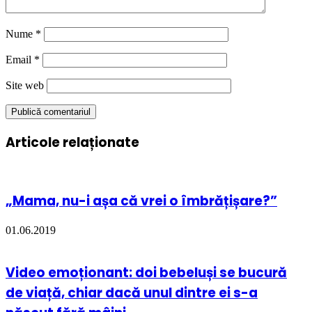
Nume
*
Email
*
Site web
Articole relaționate
„Mama, nu-i așa că vrei o îmbrățișare?”
01.06.2019
Video emoționant: doi bebeluși se bucură
de viață, chiar dacă unul dintre ei s-a