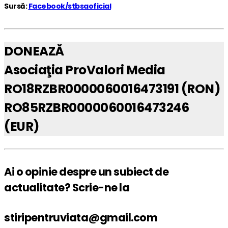
Sursă:
Facebook/stbsaoficial
DONEAZĂ
Asociaţia ProValori Media
RO18RZBR0000060016473191 (RON)
RO85RZBR0000060016473246
(EUR)
Ai o opinie despre un subiect de
actualitate? Scrie-ne la
stiripentruviata@gmail.com