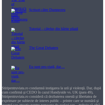
Scrisori către Dumnezeu
Tutorial – cățeluș din hârtie pliată
The Great Debaters
Eu sunt pro-viață, dar…
Stiripentruviata.ro condamnă instigarea la ură şi violenţă. Dar, după
cum confirmă şi CEDO în cazul Handyside vs. UK (para 49),
Stiripentruviata.ro consideră că dezbaterea onestă şi libertatea de
exprimare pe subiecte de interes public – printre care se numără şi
avortul sau atracţia pentru persoane de acelaşi sex – trebuie să aibă