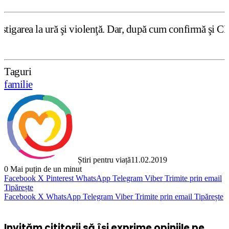
 violenţă. Dar, după cum confirmă şi CEDO în cazul Handys
Taguri
familie
Știri pentru viață
11.02.2019
0
Mai puțin de un minut
Facebook
X
Pinterest
WhatsApp
Telegram
Viber
Trimite prin email
Tipărește
Facebook
X
WhatsApp
Telegram
Viber
Trimite prin email
Tipărește
Invităm cititorii să își exprime opiniile pe