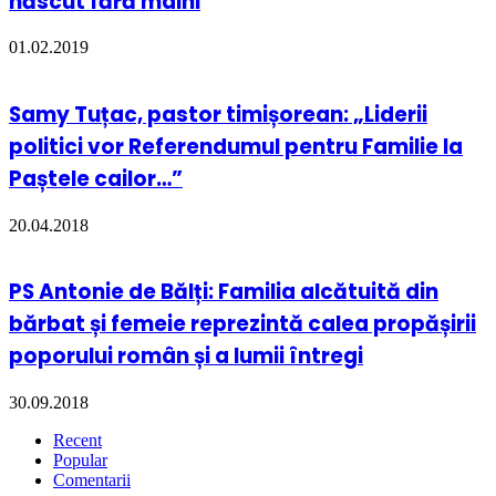
născut fără mâini
01.02.2019
Samy Tuțac, pastor timișorean: „Liderii
politici vor Referendumul pentru Familie la
Paștele cailor…”
20.04.2018
PS Antonie de Bălți: Familia alcătuită din
bărbat și femeie reprezintă calea propășirii
poporului român și a lumii întregi
30.09.2018
Recent
Popular
Comentarii