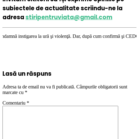
subiectele de actualitate scriindu-ne la
adresa
stiripentruviata@gmail.com
a la ură şi violenţă. Dar, după cum confirmă şi CEDO în cazul Handyside 
Lasă un răspuns
Adresa ta de email nu va fi publicată.
Câmpurile obligatorii sunt
marcate cu
*
Comentariu
*