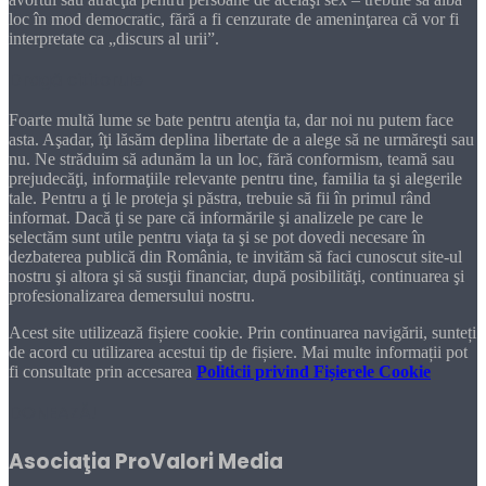
loc în mod democratic, fără a fi cenzurate de ameninţarea că vor fi
interpretate ca „discurs al urii”.
Dragă cititorule
Foarte multă lume se bate pentru atenţia ta, dar noi nu putem face
asta. Aşadar, îţi lăsăm deplina libertate de a alege să ne urmăreşti sau
nu. Ne străduim să adunăm la un loc, fără conformism, teamă sau
prejudecăţi, informaţiile relevante pentru tine, familia ta şi alegerile
tale. Pentru a ţi le proteja şi păstra, trebuie să fii în primul rând
informat. Dacă ţi se pare că informările şi analizele pe care le
selectăm sunt utile pentru viaţa ta şi se pot dovedi necesare în
dezbaterea publică din România, te invităm să faci cunoscut site-ul
nostru şi altora şi să susţii financiar, după posibilităţi, continuarea şi
profesionalizarea demersului nostru.
Acest site utilizează fișiere cookie. Prin continuarea navigării, sunteți
de acord cu utilizarea acestui tip de fișiere. Mai multe informații pot
fi consultate prin accesarea
Politicii privind Fișierele Cookie
DONEAZĂ!
Asociaţia ProValori Media