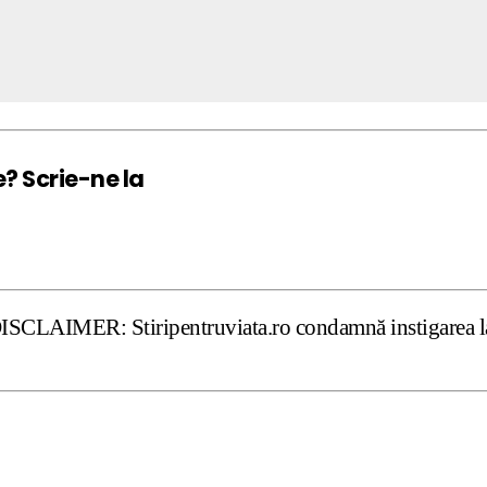
e? Scrie-ne la
Stiripentruviata.ro condamnă instigarea la ură şi violenţ