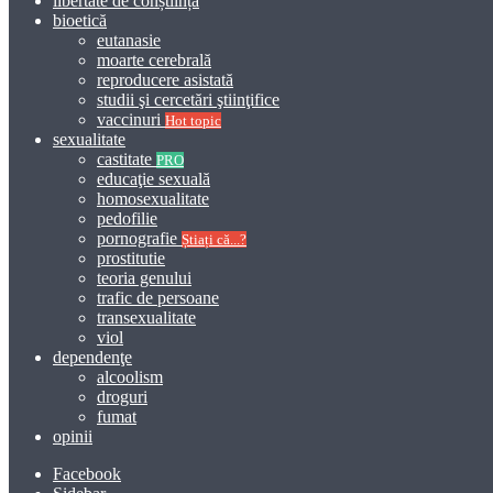
libertate de conștiință
bioetică
eutanasie
moarte cerebrală
reproducere asistată
studii şi cercetări ştiinţifice
vaccinuri
Hot topic
sexualitate
castitate
PRO
educaţie sexuală
homosexualitate
pedofilie
pornografie
Știați că...?
prostitutie
teoria genului
trafic de persoane
transexualitate
viol
dependenţe
alcoolism
droguri
fumat
opinii
Facebook