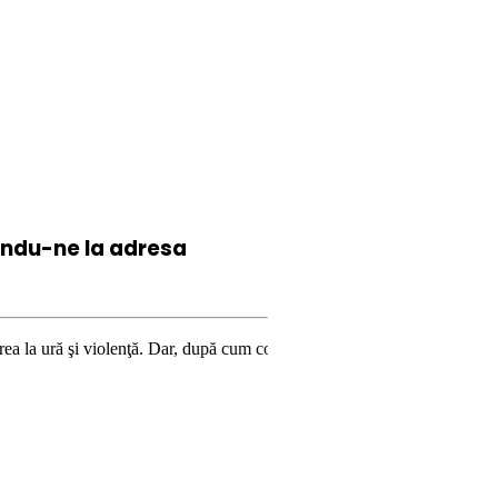
iindu-ne la
adresa
lenţă. Dar, după cum confirmă şi CEDO în cazul Handyside vs. UK (para 49