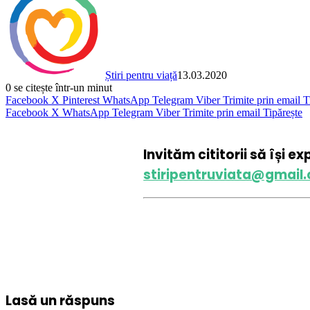
Știri pentru viață
13.03.2020
0
se citește într-un minut
Facebook
X
Pinterest
WhatsApp
Telegram
Viber
Trimite prin email
T
Facebook
X
WhatsApp
Telegram
Viber
Trimite prin email
Tipărește
Invităm cititorii să își e
stiripentruviata@gmail
Lasă un răspuns