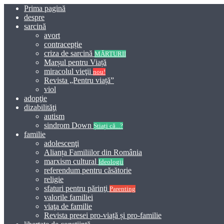
Prima pagină
despre
sarcină
avort
contracepție
criza de sarcină
MĂRTURII
Marșul pentru Viață
miracolul vieţii
nou!
Revista „Pentru viață”
viol
adopţie
dizabilităţi
autism
sindrom Down
Știați că...?
familie
adolescenţi
Alianța Familiilor din România
marxism cultural
Ideologii
referendum pentru căsătorie
religie
sfaturi pentru părinţi
Parenting
valorile familiei
viaţa de familie
Revista presei pro-viață și pro-familie