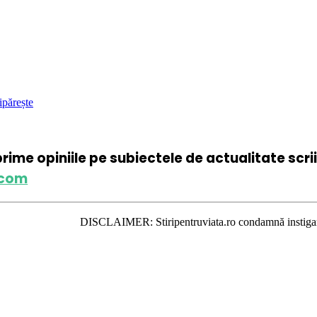
ipărește
xprime opiniile pe subiectele de actualitate scr
.com
DISCLAIMER: Stiripentruviata.ro condamnă instigarea la ură şi vio