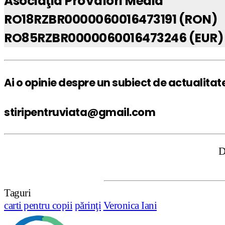
Asociaţia ProValori Media
RO18RZBR0000060016473191 (RON)
RO85RZBR0000060016473246 (EUR)
Ai o opinie despre un subiect de actualitat
stiripentruviata@gmail.com
DISCLAIMER: 
Taguri
carti pentru copii
părinţi
Veronica Iani