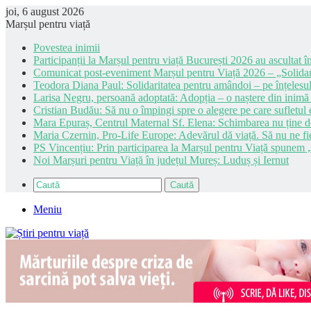
joi, 6 august 2026
Marșul pentru viață
Povestea inimii
Participanții la Marșul pentru viață București 2026 au ascultat în
Comunicat post-eveniment Marșul pentru Viață 2026 – „Solidar
Teodora Diana Paul: Solidaritatea pentru amândoi – pe înțelesul
Larisa Negru, persoană adoptată: Adopția – o naștere din inimă
Cristian Budău: Să nu o împingi spre o alegere pe care sufletul e
Mara Epuraș, Centrul Maternal Sf. Elena: Schimbarea nu ține de 
Maria Czernin, Pro-Life Europe: Adevărul dă viață. Să nu ne fi
PS Vincențiu: Prin participarea la Marșul pentru Viață spunem „
Noi Marșuri pentru Viață în județul Mureș: Luduș și Iernut
Caută
Meniu