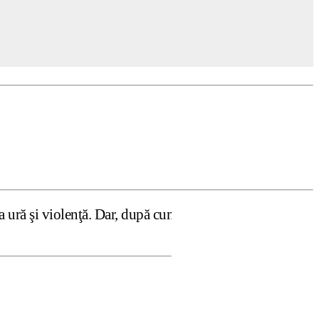
ă. Dar, după cum confirmă şi CEDO în cazul Handyside vs. U