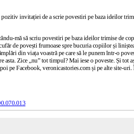
pozitiv invitației de a scrie povestiri pe baza ideilor trim
ndu-mă să scriu povestiri pe baza ideilor trimise de cop
cufăr de povești frumoase spre bucuria copiilor și liniștea
tâmplări din viața voastră pe care să le punem într-o povest
 asta. Zice „nu” tot timpul? Mai iese o poveste. Și tot așa
oi pe Facebook, veronicastories.com și pe alte site-uri. Î