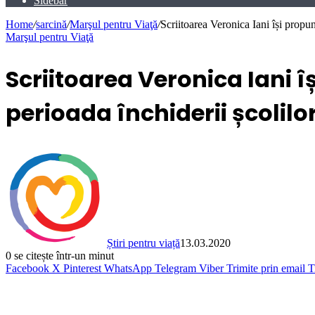
Sidebar
Home
/
sarcină
/
Marşul pentru Viaţă
/
Scriitoarea Veronica Iani își propun
Marşul pentru Viaţă
Scriitoarea Veronica Iani îș
perioada închiderii școlilo
Știri pentru viață
13.03.2020
0
se citește într-un minut
Facebook
X
Pinterest
WhatsApp
Telegram
Viber
Trimite prin email
T