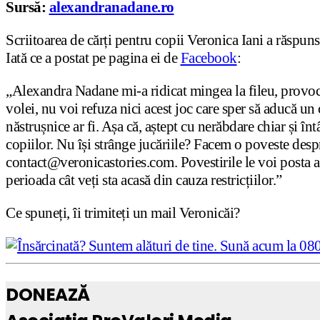
Sursă:
alexandranadane.ro
Scriitoarea de cărți pentru copii Veronica Iani a răspuns 
Iată ce a postat pe pagina ei de
Facebook
:
„Alexandra Nadane mi-a ridicat mingea la fileu, provocâ
volei, nu voi refuza nici acest joc care sper să aducă un 
năstrușnice ar fi. Așa că, aștept cu nerăbdare chiar și în
copiilor. Nu își strânge jucăriile? Facem o poveste despre
contact@veronicastories.com. Povestirile le voi posta ap
perioada cât veți sta acasă din cauza restricțiilor.”
Ce spuneți, îi trimiteți un mail Veronicăi?
DONEAZĂ