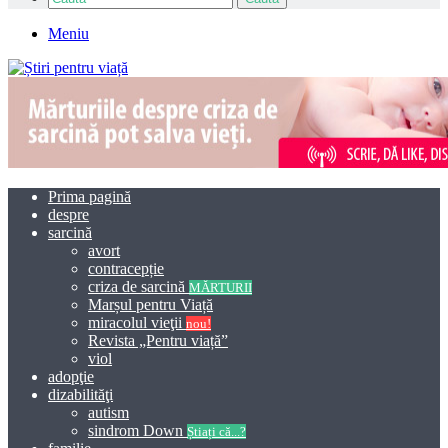
Meniu
Prima pagină
despre
sarcină
avort
contracepție
criza de sarcină
MĂRTURII
Marșul pentru Viață
miracolul vieţii
nou!
Revista „Pentru viață”
viol
adopţie
dizabilităţi
autism
sindrom Down
Știați că...?