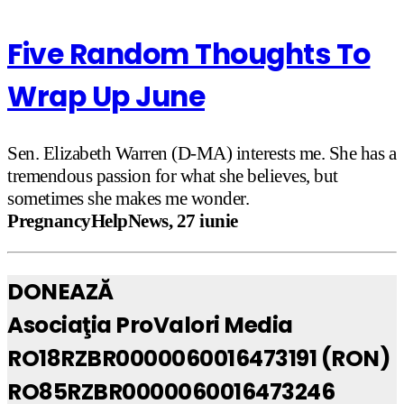
Five Random Thoughts To
Wrap Up June
Sen. Elizabeth Warren (D-MA) interests me. She has a
tremendous passion for what she believes, but
sometimes she makes me wonder.
PregnancyHelpNews, 27 iunie
DONEAZĂ
Asociaţia ProValori Media
RO18RZBR0000060016473191 (RON)
RO85RZBR0000060016473246