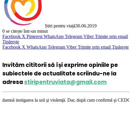
Știri pentru viață
30.06.2019
0
se citește într-un minut
Facebook
X
Pinterest
WhatsApp
Telegram
Viber
Trimite prin email
Tipărește
Facebook
X
WhatsApp
Telegram
Viber
Trimite prin email
Tipărește
Invităm cititorii să își exprime opiniile pe
subiectele de actualitate scriindu-ne la
adresa
stiripentruviata@gmail.com
a la ură şi violenţă. Dar, după cum confirmă şi CEDO în cazul Handyside 