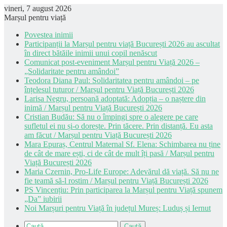
vineri, 7 august 2026
Marșul pentru viață
Povestea inimii
Participanții la Marșul pentru viață București 2026 au ascultat
în direct bătăile inimii unui copil nenăscut
Comunicat post-eveniment Marșul pentru Viață 2026 –
„Solidaritate pentru amândoi”
Teodora Diana Paul: Solidaritatea pentru amândoi – pe
înțelesul tuturor / Marșul pentru Viață București 2026
Larisa Negru, persoană adoptată: Adopția – o naștere din
inimă / Marșul pentru Viață București 2026
Cristian Budău: Să nu o împingi spre o alegere pe care
sufletul ei nu și-o dorește. Prin tăcere. Prin distanță. Eu asta
am făcut / Marșul pentru Viață București 2026
Mara Epuraș, Centrul Maternal Sf. Elena: Schimbarea nu ține
de cât de mare ești, ci de cât de mult îți pasă / Marșul pentru
Viață București 2026
Maria Czernin, Pro-Life Europe: Adevărul dă viață. Să nu ne
fie teamă să-l rostim / Marșul pentru Viață București 2026
PS Vincențiu: Prin participarea la Marșul pentru Viață spunem
„Da” iubirii
Noi Marșuri pentru Viață în județul Mureș: Luduș și Iernut
Caută