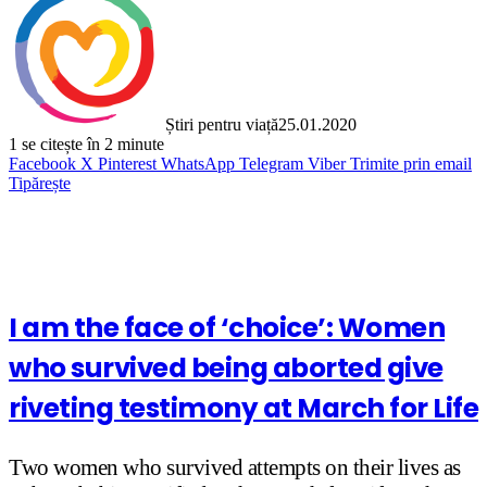
Știri pentru viață
25.01.2020
1
se citește în 2 minute
Facebook
X
Pinterest
WhatsApp
Telegram
Viber
Trimite prin email
Tipărește
I am the face of ‘choice’: Women
who survived being aborted give
riveting testimony at March for Life
Two women who survived attempts on their lives as