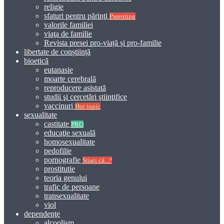
religie
sfaturi pentru părinţi
Parenting
valorile familiei
viaţa de familie
Revista presei pro-viață și pro-familie
libertate de conștiință
bioetică
eutanasie
moarte cerebrală
reproducere asistată
studii şi cercetări ştiinţifice
vaccinuri
Hot topic
sexualitate
castitate
PRO
educaţie sexuală
homosexualitate
pedofilie
pornografie
Știați că...?
prostitutie
teoria genului
trafic de persoane
transexualitate
viol
dependenţe
alcoolism