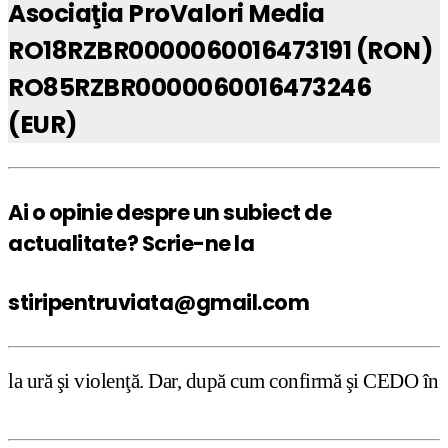
Asociaţia ProValori Media
RO18RZBR0000060016473191 (RON)
RO85RZBR0000060016473246
(EUR)
Ai o opinie despre un subiect de
actualitate? Scrie-ne la
stiripentruviata@gmail.com
enţă. Dar, după cum confirmă şi CEDO în cazul Handyside v