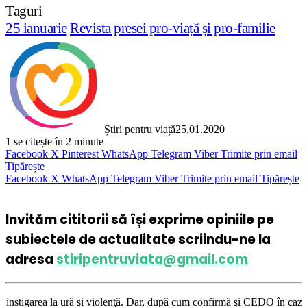
Taguri
25 ianuarie
Revista presei pro-viață și pro-familie
Știri pentru viață
25.01.2020
1
se citește în 2 minute
Facebook
X
Pinterest
WhatsApp
Telegram
Viber
Trimite prin email
Tipărește
Facebook
X
WhatsApp
Telegram
Viber
Trimite prin email
Tipărește
Invităm cititorii să își exprime opiniile pe
subiectele de actualitate scriindu-ne la
adresa
stiripentruviata@gmail.com
ură şi violenţă. Dar, după cum confirmă şi CEDO în cazul Handyside vs. U