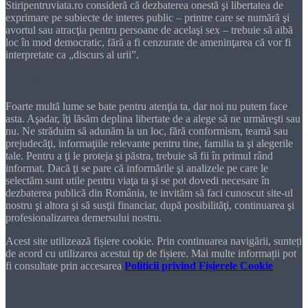
Stiripentruviata.ro consideră că dezbaterea onestă şi libertatea de
exprimare pe subiecte de interes public – printre care se numără şi
avortul sau atracţia pentru persoane de acelaşi sex – trebuie să aibă
loc în mod democratic, fără a fi cenzurate de ameninţarea că vor fi
interpretate ca „discurs al urii”.
Dragă cititorule
Foarte multă lume se bate pentru atenţia ta, dar noi nu putem face
asta. Aşadar, îţi lăsăm deplina libertate de a alege să ne urmăreşti sau
nu. Ne străduim să adunăm la un loc, fără conformism, teamă sau
prejudecăţi, informaţiile relevante pentru tine, familia ta şi alegerile
tale. Pentru a ţi le proteja şi păstra, trebuie să fii în primul rând
informat. Dacă ţi se pare că informările şi analizele pe care le
selectăm sunt utile pentru viaţa ta şi se pot dovedi necesare în
dezbaterea publică din România, te invităm să faci cunoscut site-ul
nostru şi altora şi să susţii financiar, după posibilităţi, continuarea şi
profesionalizarea demersului nostru.
Acest site utilizează fișiere cookie. Prin continuarea navigării, sunteți
de acord cu utilizarea acestui tip de fișiere. Mai multe informații pot
fi consultate prin accesarea
Politicii privind Fișierele Cookie
DONEAZĂ!