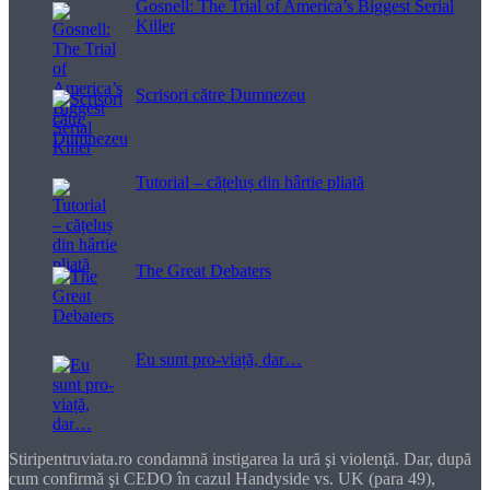
Gosnell: The Trial of America’s Biggest Serial
Killer
Scrisori către Dumnezeu
Tutorial – cățeluș din hârtie pliată
The Great Debaters
Eu sunt pro-viață, dar…
Stiripentruviata.ro condamnă instigarea la ură şi violenţă. Dar, după
cum confirmă şi CEDO în cazul Handyside vs. UK (para 49),