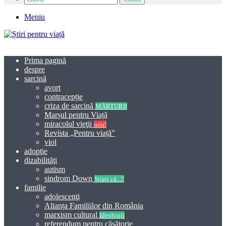
Meniu
Prima pagină
despre
sarcină
avort
contracepție
criza de sarcină
MĂRTURII
Marșul pentru Viață
miracolul vieţii
nou!
Revista „Pentru viață”
viol
adopţie
dizabilităţi
autism
sindrom Down
Știați că...?
familie
adolescenţi
Alianța Familiilor din România
marxism cultural
Ideologii
referendum pentru căsătorie