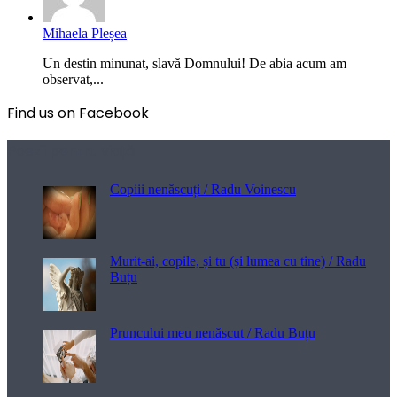
Mihaela Pleșea
Un destin minunat, slavă Domnului! De abia acum am
observat,...
Find us on Facebook
Poezii pentru viață
Copiii nenăscuți / Radu Voinescu
Murit-ai, copile, și tu (și lumea cu tine) / Radu
Buțu
Pruncului meu nenăscut / Radu Buțu