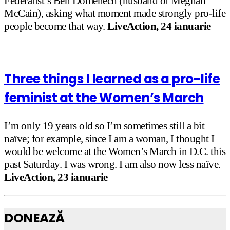
Federalist’s Ben Domenech (husband of Meghan
McCain), asking what moment made strongly pro-life
people become that way.
LiveAction, 24 ianuarie
Three things I learned as a pro-life
feminist at the Women’s March
I’m only 19 years old so I’m sometimes still a bit
naïve; for example, since I am a woman, I thought I
would be welcome at the Women’s March in D.C. this
past Saturday. I was wrong. I am also now less naïve.
LiveAction, 23 ianuarie
DONEAZĂ