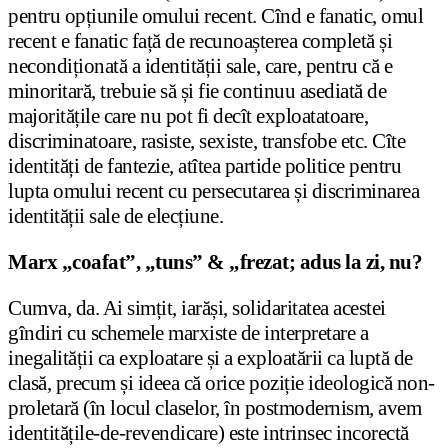
pentru opțiunile omului recent. Cînd e fanatic, omul
recent e fanatic față de recunoașterea completă și
necondiționată a identității sale, care, pentru că e
minoritară, trebuie să și fie continuu asediată de
majoritățile care nu pot fi decît exploatatoare,
discriminatoare, rasiste, sexiste, transfobe etc. Cîte
identități de fantezie, atîtea partide politice pentru
lupta omului recent cu persecutarea și discriminarea
identității sale de elecțiune.
Marx „coafat”, „tuns” & „frezat; adus la zi, nu?
Cumva, da. Ai simțit, iarăși, solidaritatea acestei
gîndiri cu schemele marxiste de interpretare a
inegalității ca exploatare și a exploatării ca luptă de
clasă, precum și ideea că orice poziție ideologică non-
proletară (în locul claselor, în postmodernism, avem
identitățile-de-revendicare) este intrinsec incorectă