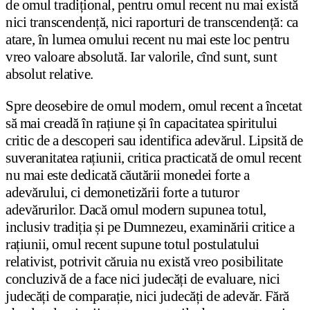
de omul tradițional, pentru omul recent nu mai există
nici transcendență, nici raporturi de transcendență: ca
atare, în lumea omului recent nu mai este loc pentru
vreo valoare absolută. Iar valorile, cînd sunt, sunt
absolut relative.
Spre deosebire de omul modern, omul recent a încetat
să mai creadă în rațiune și în capacitatea spiritului
critic de a descoperi sau identifica adevărul. Lipsită de
suveranitatea rațiunii, critica practicată de omul recent
nu mai este dedicată căutării monedei forte a
adevărului, ci demonetizării forte a tuturor
adevărurilor. Dacă omul modern supunea totul,
inclusiv tradiția și pe Dumnezeu, examinării critice a
rațiunii, omul recent supune totul postulatului
relativist, potrivit căruia nu există vreo posibilitate
concluzivă de a face nici judecăți de evaluare, nici
judecăți de comparație, nici judecăți de adevăr. Fără