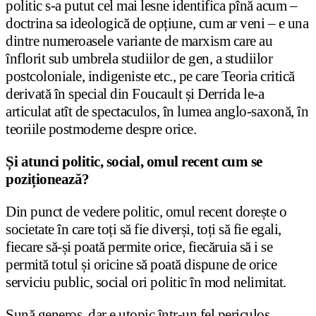
politic s-a putut cel mai lesne identifica pînă acum –
doctrina sa ideologică de opțiune, cum ar veni – e una
dintre numeroasele variante de marxism care au
înflorit sub umbrela studiilor de gen, a studiilor
postcoloniale, indigeniste etc., pe care Teoria critică
derivată în special din Foucault și Derrida le-a
articulat atît de spectaculos, în lumea anglo-saxonă, în
teoriile postmoderne despre orice.
Și atunci politic, social, omul recent cum se
poziționează?
Din punct de vedere politic, omul recent dorește o
societate în care toți să fie diverși, toți să fie egali,
fiecare să-și poată permite orice, fiecăruia să i se
permită totul și oricine să poată dispune de orice
serviciu public, social ori politic în mod nelimitat.
Sună generos, dar e utopic într-un fel periculos.