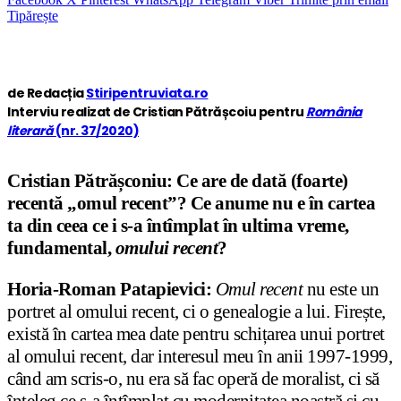
Tipărește
de Redacția
Stiripentruviata.ro
Interviu realizat de Cristian Pătrășcoiu pentru
România
literară
(nr. 37/2020)
Cristian Pătrășconiu: Ce are de dată (foarte)
recentă „omul recent”? Ce anume nu e în cartea
ta din ceea ce i s-a întîmplat în ultima vreme,
fundamental,
omului recent
?
Horia-Roman Patapievici:
Omul recent
nu este un
portret al omului recent, ci o genealogie a lui. Firește,
există în cartea mea date pentru schițarea unui portret
al omului recent, dar interesul meu în anii 1997-1999,
când am scris-o, nu era să fac operă de moralist, ci să
înțeleg ce s-a întîmplat cu modernitatea noastră și cu