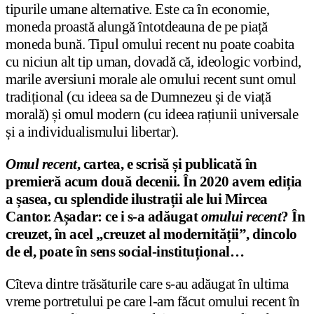
tipurile umane alternative. Este ca în economie,
moneda proastă alungă întotdeauna de pe piață
moneda bună. Tipul omului recent nu poate coabita
cu niciun alt tip uman, dovadă că, ideologic vorbind,
marile aversiuni morale ale omului recent sunt omul
tradițional (cu ideea sa de Dumnezeu și de viață
morală) și omul modern (cu ideea rațiunii universale
și a individualis­mului libertar).
Omul recent
, cartea, e scrisă și publicată în
premieră acum două decenii. În 2020 avem ediția
a șasea, cu splendide ilustrații ale lui Mircea
Cantor. Așadar: ce i s-a adăugat
omului recent
? În
creuzet, în acel „creuzet al modernității”, dincolo
de el, poate în sens social-instituțional…
Cîteva dintre trăsăturile care s-au adăugat în ultima
vreme portretului pe care l-am făcut omului recent în