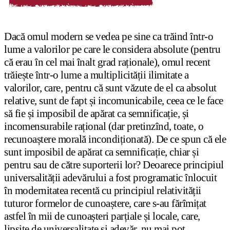
Dacă omul modern se vedea pe sine ca trăind într-o
lume a valorilor pe care le considera absolute (pentru
că erau în cel mai înalt grad raționale), omul recent
trăiește într-o lume a multiplicității ilimitate a
valorilor, care, pentru că sunt văzute de el ca absolut
relative, sunt de fapt și incomunicabile, ceea ce le face
să fie și imposibil de apărat ca semnificație, și
incomensurabile rațional (dar pretinzînd, toate, o
recunoaștere morală incondiționată). De ce spun că ele
sunt imposibil de apărat ca semnificație, chiar și
pentru sau de către suporterii lor? Deoarece principiul
universalității adevărului a fost programatic înlocuit
în modernitatea recentă cu principiul relativității
tuturor formelor de cunoaștere, care s-au fărîmițat
astfel în mii de cunoașteri parțiale și locale, care,
lipsite de universalitate și adevăr, nu mai pot