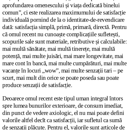
aprofundarea omenescului și viața dedicată binelui
comun”, ci este realizarea maximumului de satisfacție
individuală pornind de la o identitate-de-revendicare
dată: satisfacția simplă, primă, primară, directă. Pentru
că omul recent nu cunoaște complicațiile sufletești,
scopurile sale sunt materiale, retributive și calculabile:
mai multă sănătate, mai multă tinerețe, mai multă
potență, mai multe juisări, mai mare longevitate, mai
mare cont în bancă, mai multe cumpărături, mai multe
vacanțe în locuri „wow”, mai multe senzații tari – pe
scurt, mai mult din orice se poate poseda sau poate
produce senzații de satisfacție.
Deoarece omul recent este tipul uman integral întors
spre lumea bunurilor exterioare, de consum imediat,
din punct de vedere axiologic, el nu mai poate defini
valorile altfel decît ca satisfacții, iar sufletul ca sumă
de senzații plăcute. Pentru el, valorile sunt articole de