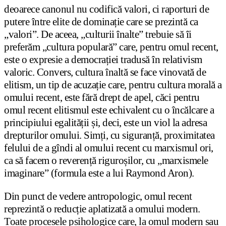
deoarece canonul nu codifică valori, ci raporturi de
putere între elite de dominație care se prezintă ca
„valori”. De aceea, „culturii înalte” trebuie să îi
preferăm „cultura populară” care, pentru omul recent,
este o expresie a democrației tradusă în relativism
valoric. Convers, cultura înaltă se face vinovată de
elitism, un tip de acuzație care, pentru cultura morală a
omului recent, este fără drept de apel, căci pentru
omul recent elitismul este echivalent cu o încălcare a
principiului egalității și, deci, este un viol la adresa
drepturilor omului. Simți, cu siguranță, proximitatea
felului de a gîndi al omului recent cu marxismul ori,
ca să facem o reverență riguroșilor, cu „marxismele
imaginare” (formula este a lui Raymond Aron).
Din punct de vedere antropologic, omul recent
reprezintă o reducție aplatizată a omului modern.
Toate procesele psihologice care, la omul modern sau