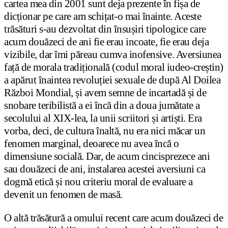
cartea mea din 2001 sunt deja prezente în fișa de
dicționar pe care am schițat-o mai înainte. Aceste
trăsături s-au dezvoltat din însușiri tipologice care
acum douăzeci de ani fie erau incoate, fie erau deja
vizibile, dar îmi păreau cumva inofensive. Aversiunea
față de morala tradițională (codul moral iudeo-creștin)
a apărut înaintea revoluției sexuale de după Al Doilea
Război Mondial, și avem semne de incartadă și de
snobare teribilistă a ei încă din a doua jumătate a
secolului al XIX-lea, la unii scriitori și artiști. Era
vorba, deci, de cultura înaltă, nu era nici măcar un
fenomen marginal, deoarece nu avea încă o
dimensiune socială. Dar, de acum cincisprezece ani
sau douăzeci de ani, instalarea acestei aversiuni ca
dogmă etică și nou criteriu moral de evaluare a
devenit un fenomen de masă.
O altă trăsătură a omului recent care acum douăzeci de