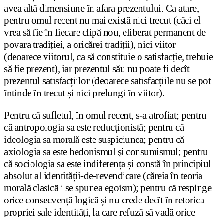
avea altă dimensiune în afara prezentului. Ca atare,
pentru omul recent nu mai există nici trecut (căci el
vrea să fie în fiecare clipă nou, eliberat permanent de
povara tradiției, a oricărei tradiții), nici viitor
(deoarece viitorul, ca să constituie o satisfacție, trebuie
să fie prezent), iar prezentul său nu poate fi decît
prezentul satisfacțiilor (deoarece satisfacțiile nu se pot
întinde în trecut și nici prelungi în viitor).
Pentru că sufletul, în omul recent, s-a atrofiat; pentru
că antropologia sa este reducționistă; pentru că
ideologia sa morală este suspiciunea; pentru că
axiologia sa este hedonismul și consumismul; pentru
că sociologia sa este indiferența și constă în principiul
absolut al identității-de-revendicare (căreia în teoria
morală clasică i se spunea egoism); pentru că respinge
orice consecvență logică și nu crede decît în retorica
propriei sale identități, la care refuză să vadă orice