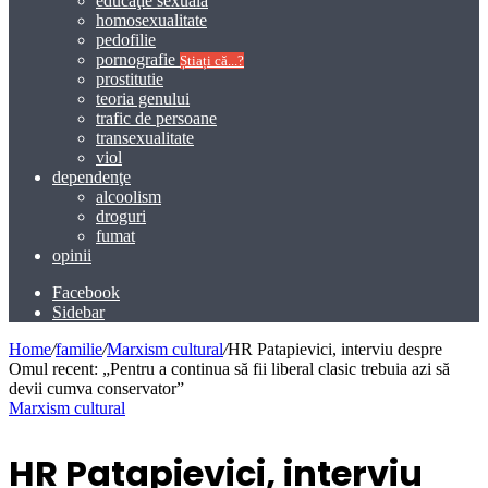
educaţie sexuală
homosexualitate
pedofilie
pornografie
Știați că...?
prostitutie
teoria genului
trafic de persoane
transexualitate
viol
dependenţe
alcoolism
droguri
fumat
opinii
Facebook
Sidebar
Home
/
familie
/
Marxism cultural
/
HR Patapievici, interviu despre
Omul recent: „Pentru a continua să fii liberal clasic trebuia azi să
devii cumva conservator”
Marxism cultural
HR Patapievici, interviu