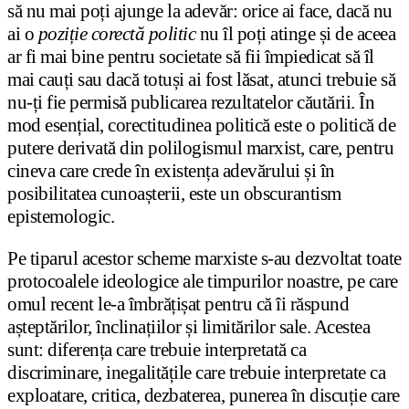
să nu mai poți ajunge la adevăr: orice ai face, dacă nu
ai o
poziție corectă politic
nu îl poți atinge și de aceea
ar fi mai bine pentru societate să fii împiedicat să îl
mai cauți sau dacă totuși ai fost lăsat, atunci trebuie să
nu-ți fie permisă publicarea rezultatelor căutării. În
mod esențial, corectitudinea politică este o politică de
putere derivată din polilogismul marxist, care, pentru
cineva care crede în existența adevărului și în
posibilitatea cunoașterii, este un obscurantism
epistemologic.
Pe tiparul acestor scheme marxiste s-au dezvoltat toate
protocoalele ideologice ale timpurilor noastre, pe care
omul recent le-a îmbrățișat pentru că îi răspund
așteptărilor, înclinațiilor și limitărilor sale. Acestea
sunt: diferența care trebuie interpretată ca
discriminare, inegalitățile care trebuie interpretate ca
exploatare, critica, dezbaterea, punerea în discuție care