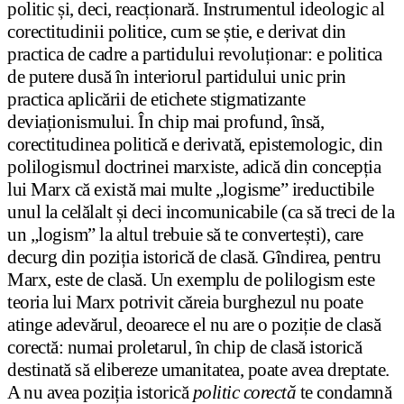
politic și, deci, reacționară. Instrumentul ideologic al
corectitudinii politice, cum se știe, e derivat din
practica de cadre a partidului revoluționar: e politica
de putere dusă în interiorul partidului unic prin
practica aplicării de etichete stigmatizante
deviaționismului. În chip mai profund, însă,
corectitudinea politică e derivată, epistemologic, din
polilogismul doctrinei marxiste, adică din concepția
lui Marx că există mai multe „logisme” ireductibile
unul la celălalt și deci incomunicabile (ca să treci de la
un „logism” la altul trebuie să te convertești), care
decurg din poziția istorică de clasă. Gîndirea, pentru
Marx, este de clasă. Un exemplu de polilogism este
teoria lui Marx potrivit căreia burghezul nu poate
atinge adevărul, deoarece el nu are o poziție de clasă
corectă: numai proletarul, în chip de clasă istorică
destinată să elibereze umanitatea, poate avea dreptate.
A nu avea poziția istorică
politic corectă
te condamnă