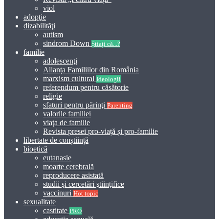
viol
adopţie
dizabilităţi
autism
sindrom Down
Știați că...?
familie
adolescenţi
Alianța Familiilor din România
marxism cultural
Ideologii
referendum pentru căsătorie
religie
sfaturi pentru părinţi
Parenting
valorile familiei
viaţa de familie
Revista presei pro-viață și pro-familie
libertate de conștiință
bioetică
eutanasie
moarte cerebrală
reproducere asistată
studii şi cercetări ştiinţifice
vaccinuri
Hot topic
sexualitate
castitate
PRO