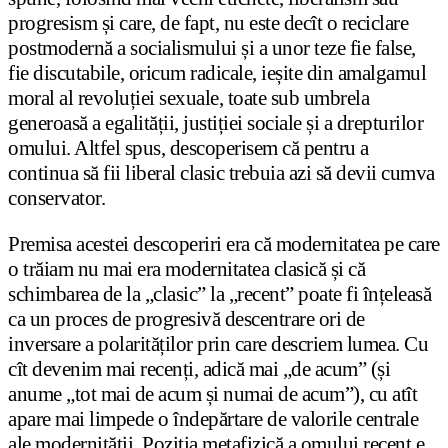
progresism și care, de fapt, nu este decît o reciclare
postmodernă a socialismului și a unor teze fie false,
fie discutabile, oricum radicale, ieșite din amalgamul
moral al revoluției sexuale, toate sub umbrela
generoasă a egalității, justiției sociale și a drepturilor
omului. Altfel spus, descoperisem că pentru a
continua să fii liberal clasic trebuia azi să devii cumva
conservator.
Premisa acestei descoperiri era că modernitatea pe care
o trăiam nu mai era modernitatea clasică și că
schimbarea de la „clasic” la „recent” poate fi înțeleasă
ca un proces de progresivă descentrare ori de
inversare a polarităților prin care descriem lumea. Cu
cît devenim mai recenți, adică mai „de acum” (și
anume „tot mai de acum și numai de acum”), cu atît
apare mai limpede o îndepărtare de valorile centrale
ale modernității. Poziția metafizică a omului recent e