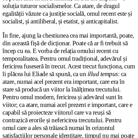
soluția tuturor socialismelor. Ca atare, de dragul
egalității văzute ca justiție socială, omul recent este și
socialist, și antiliberal, și etatist, și anticapitalist.
În fine, ajung la chestiunea cea mai importantă, poate,
din această fișă de dicționar. Poate că ar fi trebuit să
încep cu ea. E vorba de relația omului recent cu
temporalitatea. Pentru omul tradițional, adevărul și
fericirea fuseseră în trecut. Acest trecut funcționa, cum
îi plăcea lui Eliade să spună, ca un
illud tempus
: ca
atare, numai acel prezent era important, care era în
stare să producă un viitor la înălțimea trecutului.
Pentru omul modern, fericirea și adevărul sunt în
viitor; ca atare, numai acel prezent e important, care e
capabil să proiecteze viitorul care va reuși să
contrazică erorile și nefericirea trecutului. Pentru
omul care a ales să trăiască numai în orizontul
satisfacțiilor personale identitare, timpul nu mai poate