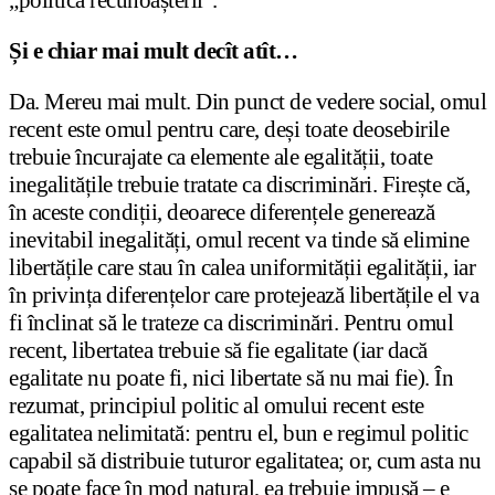
Și e chiar mai mult decît atît…
Da. Mereu mai mult. Din punct de vedere social, omul
recent este omul pentru care, deși toate deosebirile
trebuie încurajate ca elemente ale egalității, toate
inegalitățile trebuie tratate ca discriminări. Firește că,
în aceste condiții, deoarece diferențele generează
inevitabil inegalități, omul recent va tinde să elimine
libertățile care stau în calea uniformității egalității, iar
în privința diferențelor care protejează libertățile el va
fi înclinat să le trateze ca discriminări. Pentru omul
recent, libertatea trebuie să fie egalitate (iar dacă
egalitate nu poate fi, nici libertate să nu mai fie). În
rezumat, principiul politic al omului recent este
egalitatea nelimitată: pentru el, bun e regimul politic
capabil să distribuie tuturor egalitatea; or, cum asta nu
se poate face în mod natural, ea trebuie impusă – e