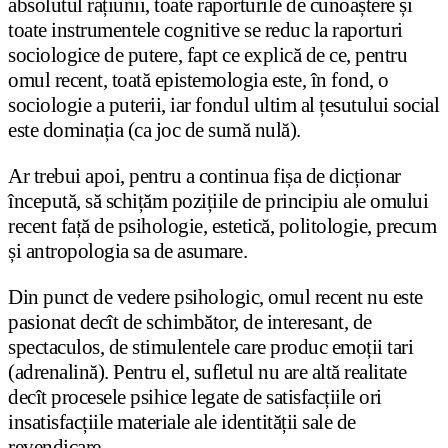
absolutul rațiunii, toate raporturile de cunoaștere și
toate instrumentele cognitive se reduc la raporturi
sociologice de putere, fapt ce explică de ce, pentru
omul recent, toată epistemologia este, în fond, o
sociologie a puterii, iar fondul ultim al țesutului social
este dominația (ca joc de sumă nulă).
Ar trebui apoi, pentru a continua fișa de dicționar
începută, să schițăm pozițiile de principiu ale omului
recent față de psihologie, estetică, politologie, precum
și antropologia sa de asumare.
Din punct de vedere psihologic, omul recent nu este
pasionat decît de schimbător, de interesant, de
spectaculos, de stimulentele care produc emoții tari
(adrenalină). Pentru el, sufletul nu are altă realitate
decît procesele psihice legate de satisfacțiile ori
insatisfacțiile materiale ale identității sale de
revendicare.