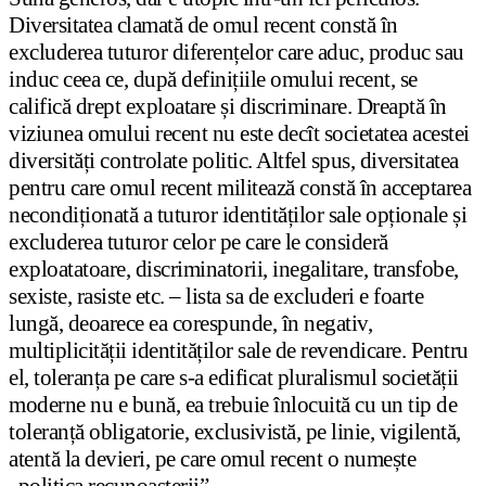
Diversitatea clamată de omul recent constă în
excluderea tuturor diferențelor care aduc, produc sau
induc ceea ce, după definițiile omului recent, se
califică drept exploatare și discriminare. Dreaptă în
viziunea omului recent nu este decît societatea acestei
diversități controlate politic. Altfel spus, diversitatea
pentru care omul recent militează constă în acceptarea
necondiționată a tuturor identităților sale opționale și
excluderea tuturor celor pe care le consideră
exploatatoare, discriminatorii, inegalitare, transfobe,
sexiste, rasiste etc. – lista sa de excluderi e foarte
lungă, deoarece ea corespunde, în negativ,
multiplicității identităților sale de revendicare. Pentru
el, toleranța pe care s-a edificat pluralismul societății
moderne nu e bună, ea trebuie înlocuită cu un tip de
toleranță obligatorie, exclusivistă, pe linie, vigilentă,
atentă la devieri, pe care omul recent o numește
„politica recunoașterii”.