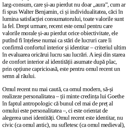
larg-consum, care și-au pierdut nu doar „aura”, cum ar
fi spus Walter Benjamin, ci și individualitatea, căci în
lumina satisfacției consumatorului, toate valorile sunt
la fel. Drept urmare, recent este omul pentru care
valorile morale și-au pierdut orice obiectivitate, ele
putînd fi înțelese numai ca stări de lucruri care îi
confirmă confortul interior și identitar – criteriul ultim
în evaluarea oricărui lucru sau lucrări. A ieși din starea
de confort interior al identității asumate după plac,
prin opțiune capricioasă, este pentru omul recent un
semn al răului.
Omul recent nu mai caută, ca omul modern, să-și
realizeze personalitatea – ții minte credința lui Goethe
în faptul antropologic că bunul cel mai de preț al
omului este personalitatea –, ci este orientat de
alegerea unei identități. Omul recent este identitar, nu
civic (ca omul antic), nu sufletesc (ca omul medieval),