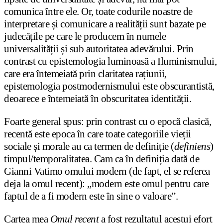
comunica între ele. Or, toate codurile noastre de
interpretare și comunicare a realității sunt bazate pe
judecățile pe care le producem în numele
universalității și sub autoritatea adevărului. Prin
contrast cu epistemologia luminoasă a Iluminismului,
care era întemeiată prin claritatea rațiunii,
epistemologia postmodernismului este obscurantistă,
deoarece e întemeiată în obscuritatea identității.
Foarte general spus: prin contrast cu o epocă clasică,
recentă este epoca în care toate categoriile vieții
sociale și morale au ca termen de definiție (
definiens
)
timpul/temporalitatea. Cam ca în definiția dată de
Gianni Vatimo omului modern (de fapt, el se referea
deja la omul recent): „modern este omul pentru care
faptul de a fi modern este în sine o valoare”.
Cartea mea
Omul recent
a fost rezultatul acestui efort