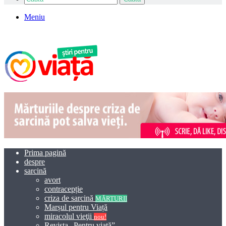
Meniu
Prima pagină
despre
sarcină
avort
contracepție
criza de sarcină
MĂRTURII
Marșul pentru Viață
miracolul vieţii
nou!
Revista „Pentru viață”