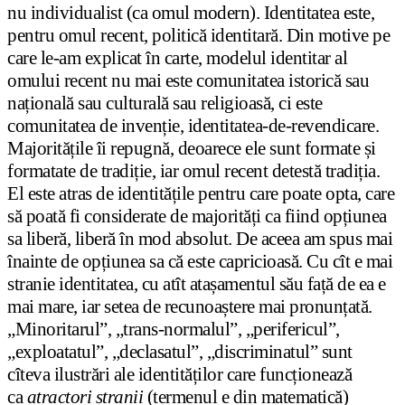
nu individualist (ca omul modern). Identitatea este,
pentru omul recent, politică identitară. Din motive pe
care le-am explicat în carte, modelul identitar al
omului recent nu mai este comunitatea istorică sau
națională sau culturală sau religioasă, ci este
comunitatea de invenție, identitatea-de-revendicare.
Majoritățile îi repugnă, deoarece ele sunt formate și
formatate de tradiție, iar omul recent detestă tradiția.
El este atras de identitățile pentru care poate opta, care
să poată fi considerate de majorități ca fiind opțiunea
sa liberă, liberă în mod absolut. De aceea am spus mai
înainte de opțiunea sa că este capricioasă. Cu cît e mai
stranie identitatea, cu atît atașamentul său față de ea e
mai mare, iar setea de recunoaștere mai pronunțată.
„Minoritarul”, „trans-normalul”, „perifericul”,
„exploatatul”, „declasatul”, „discriminatul” sunt
cîteva ilustrări ale identităților care funcționează
ca
atractori stranii
(termenul e din matematică)