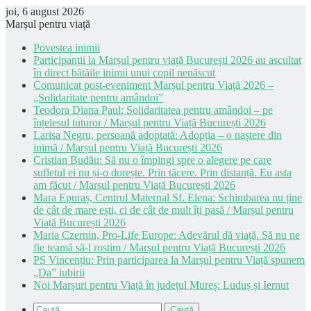
joi, 6 august 2026
Marșul pentru viață
Povestea inimii
Participanții la Marșul pentru viață București 2026 au ascultat
în direct bătăile inimii unui copil nenăscut
Comunicat post-eveniment Marșul pentru Viață 2026 –
„Solidaritate pentru amândoi”
Teodora Diana Paul: Solidaritatea pentru amândoi – pe
înțelesul tuturor / Marșul pentru Viață București 2026
Larisa Negru, persoană adoptată: Adopția – o naștere din
inimă / Marșul pentru Viață București 2026
Cristian Budău: Să nu o împingi spre o alegere pe care
sufletul ei nu și-o dorește. Prin tăcere. Prin distanță. Eu asta
am făcut / Marșul pentru Viață București 2026
Mara Epuraș, Centrul Maternal Sf. Elena: Schimbarea nu ține
de cât de mare ești, ci de cât de mult îți pasă / Marșul pentru
Viață București 2026
Maria Czernin, Pro-Life Europe: Adevărul dă viață. Să nu ne
fie teamă să-l rostim / Marșul pentru Viață București 2026
PS Vincențiu: Prin participarea la Marșul pentru Viață spunem
„Da” iubirii
Noi Marșuri pentru Viață în județul Mureș: Luduș și Iernut
Caută