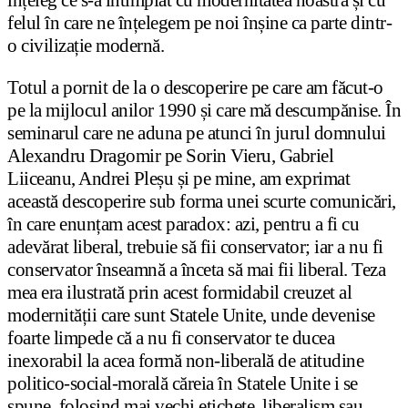
felul în care ne înțelegem pe noi înșine ca parte dintr-
o civilizație modernă.
Totul a pornit de la o descoperire pe care am făcut-o
pe la mijlocul anilor 1990 și care mă descumpănise. În
seminarul care ne aduna pe atunci în jurul domnului
Alexandru Dragomir pe Sorin Vieru, Gabriel
Liiceanu, Andrei Pleșu și pe mine, am exprimat
această descoperire sub forma unei scurte comunicări,
în care enunțam acest paradox: azi, pentru a fi cu
adevărat liberal, trebuie să fii conservator; iar a nu fi
conservator înseamnă a înceta să mai fii liberal. Teza
mea era ilustrată prin acest formidabil creuzet al
modernității care sunt Statele Unite, unde devenise
foarte limpede că a nu fi conservator te ducea
inexorabil la acea formă non-liberală de atitudine
politico-social-morală căreia în Statele Unite i se
spune, folosind mai vechi etichete, liberalism sau