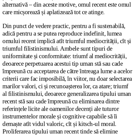
alternativă – din aceste motive, omul recent este omul
care micșorează și aplatizează tot ce atinge.
Din punct de vedere practic, pentru a fi sustenabilă,
adică pentru a se putea reproduce indefinit, lumea
omului recent implică atît triumful mediocrității, cît și
triumful filistinismului. Ambele sunt tipuri de
uniformitate și conformitate: triumf al mediocrității,
deoarece perpetuarea acestui tip uman stă sau cade
împreună cu acceptarea de către întreaga lume a acelor
criterii care fac imposibilă, în viitor, nu doar selectarea
marilor valori, ci și recunoașterea lor, ca atare; triumf
al filistinismului, deoarece generalizarea tipului uman
recent stă sau cade împreună cu eliminarea dintre
referințele licite ale oamenilor decenți ale tuturor
instrumentelor morale și cognitive capabile să îi
demaște atît vidul valoric, cît și kitsch-ul moral.
Proliferarea tipului uman recent tinde să elimine