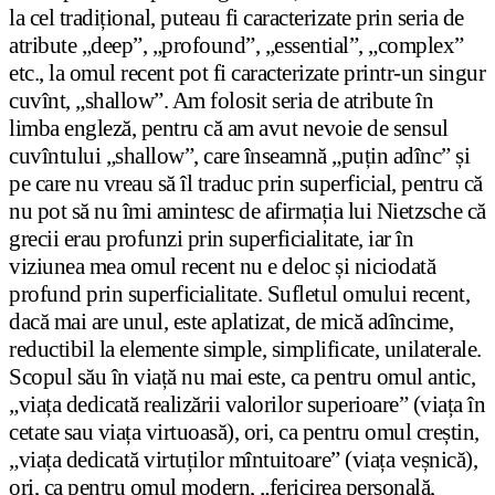
la cel tradițional, puteau fi caracterizate prin seria de
atribute „deep”, „profound”, „essential”, „complex”
etc., la omul recent pot fi caracterizate printr-un singur
cuvînt, „shallow”. Am folosit seria de atribute în
limba engleză, pentru că am avut nevoie de sensul
cuvîntului „shallow”, care înseamnă „puțin adînc” și
pe care nu vreau să îl traduc prin superficial, pentru că
nu pot să nu îmi amintesc de afirmația lui Nietzsche că
grecii erau profunzi prin superficialitate, iar în
viziunea mea omul recent nu e deloc și niciodată
profund prin superficialitate. Sufletul omului recent,
dacă mai are unul, este aplatizat, de mică adîncime,
reductibil la elemente simple, simplificate, unilaterale.
Scopul său în viață nu mai este, ca pentru omul antic,
„viața dedicată realizării valorilor superioare” (viața în
cetate sau viața virtuoasă), ori, ca pentru omul creștin,
„viața dedicată virtuților mîntuitoare” (viața veșnică),
ori, ca pentru omul modern, „fericirea personală,