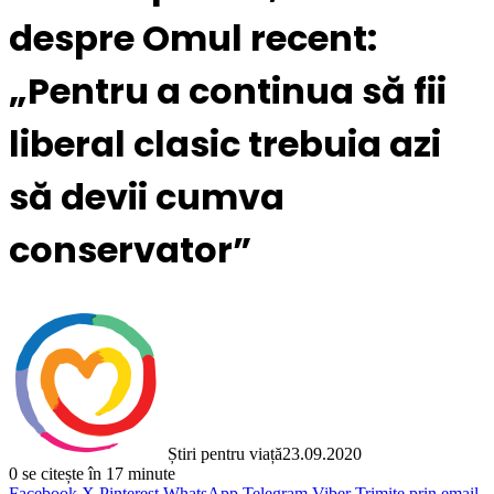
despre Omul recent:
„Pentru a continua să fii
liberal clasic trebuia azi
să devii cumva
conservator”
Știri pentru viață
23.09.2020
0
se citește în 17 minute
Facebook
X
Pinterest
WhatsApp
Telegram
Viber
Trimite prin email