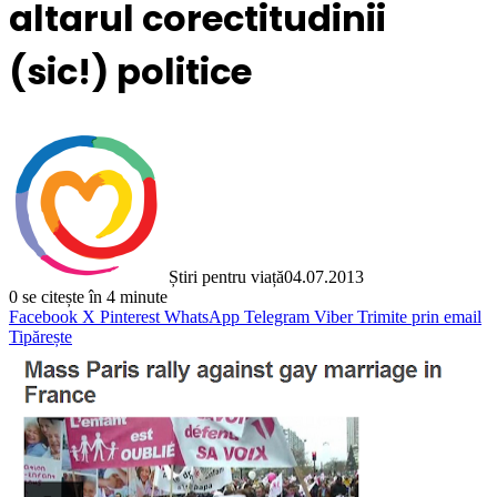
altarul corectitudinii
(sic!) politice
Știri pentru viață
04.07.2013
0
se citește în 4 minute
Facebook
X
Pinterest
WhatsApp
Telegram
Viber
Trimite prin email
Tipărește