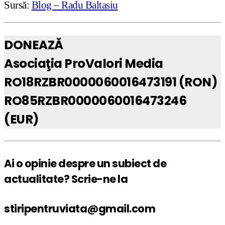
Sursă:
Blog – Radu Baltasiu
DONEAZĂ
Asociaţia ProValori Media
RO18RZBR0000060016473191 (RON)
RO85RZBR0000060016473246
(EUR)
Ai o opinie despre un subiect de
actualitate? Scrie-ne la
stiripentruviata@gmail.com