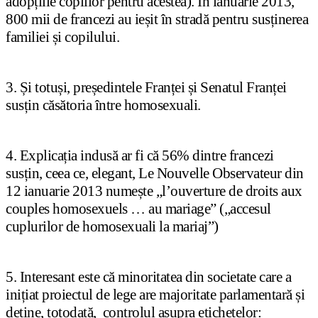
adopțiile copiilor pentru acestea). În ianuarie 2013,
800 mii de francezi au ieșit în stradă pentru susținerea
familiei și copilului.
3. Și totuși, președintele Franței și Senatul Franței
susțin căsătoria între homosexuali.
4. Explicația indusă ar fi că 56% dintre francezi
susțin, ceea ce, elegant, Le Nouvelle Observateur din
12 ianuarie 2013 numește „l’ouverture de droits aux
couples homosexuels … au mariage” („accesul
cuplurilor de homosexuali la mariaj”)
5. Interesant este că minoritatea din societate care a
inițiat proiectul de lege are majoritate parlamentară și
deține, totodată, controlul asupra etichetelor: