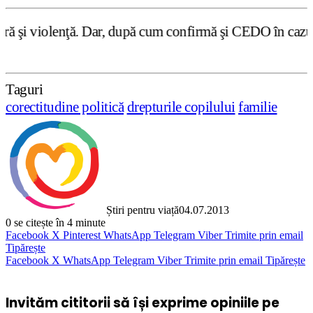
după cum confirmă şi CEDO în cazul Handyside vs. UK (para
Taguri
corectitudine politică
drepturile copilului
familie
Știri pentru viață
04.07.2013
0
se citește în 4 minute
Facebook
X
Pinterest
WhatsApp
Telegram
Viber
Trimite prin email
Tipărește
Facebook
X
WhatsApp
Telegram
Viber
Trimite prin email
Tipărește
Invităm cititorii să își exprime opiniile pe