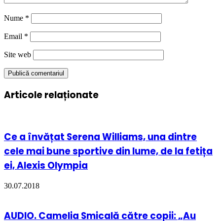
Nume
*
Email
*
Site web
Articole relaționate
Ce a învățat Serena Williams, una dintre
cele mai bune sportive din lume, de la fetița
ei, Alexis Olympia
30.07.2018
AUDIO. Camelia Smicală către copii: „Au