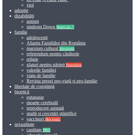
viol
adopţie
dizabilităţi
autism
sindrom Down
Știați că...?
familie
adolescenţi
Alianța Familiilor din România
marxism cultural
Ideologii
referendum pentru căsătorie
religie
sfaturi pentru părinţi
Parenting
valorile familiei
viaţa de familie
Revista presei pro-viață și pro-familie
libertate de conștiință
bioetică
eutanasie
moarte cerebrală
reproducere asistată
studii şi cercetări ştiinţifice
vaccinuri
Hot topic
sexualitate
castitate
PRO