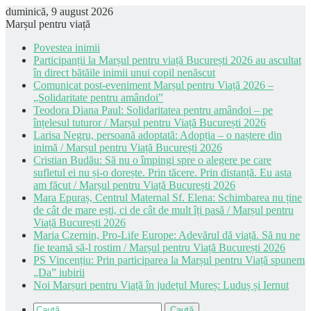
duminică, 9 august 2026
Marșul pentru viață
Povestea inimii
Participanții la Marșul pentru viață București 2026 au ascultat
în direct bătăile inimii unui copil nenăscut
Comunicat post-eveniment Marșul pentru Viață 2026 –
„Solidaritate pentru amândoi”
Teodora Diana Paul: Solidaritatea pentru amândoi – pe
înțelesul tuturor / Marșul pentru Viață București 2026
Larisa Negru, persoană adoptată: Adopția – o naștere din
inimă / Marșul pentru Viață București 2026
Cristian Budău: Să nu o împingi spre o alegere pe care
sufletul ei nu și-o dorește. Prin tăcere. Prin distanță. Eu asta
am făcut / Marșul pentru Viață București 2026
Mara Epuraș, Centrul Maternal Sf. Elena: Schimbarea nu ține
de cât de mare ești, ci de cât de mult îți pasă / Marșul pentru
Viață București 2026
Maria Czernin, Pro-Life Europe: Adevărul dă viață. Să nu ne
fie teamă să-l rostim / Marșul pentru Viață București 2026
PS Vincențiu: Prin participarea la Marșul pentru Viață spunem
„Da” iubirii
Noi Marșuri pentru Viață în județul Mureș: Luduș și Iernut
Caută