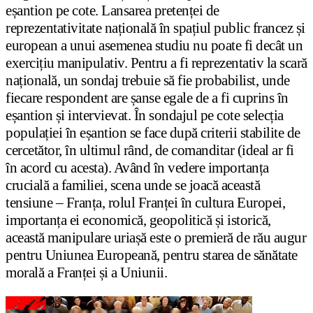
eșantion pe cote. Lansarea pretenței de
reprezentativitate națională în spațiul public francez și
european a unui asemenea studiu nu poate fi decât un
exercițiu manipulativ. Pentru a fi reprezentativ la scară
națională, un sondaj trebuie să fie probabilist, unde
fiecare respondent are șanse egale de a fi cuprins în
eșantion și intervievat. În sondajul pe cote selecția
populației în eșantion se face după criterii stabilite de
cercetător, în ultimul rând, de comanditar (ideal ar fi
în acord cu acesta). Având în vedere importanța
crucială a familiei, scena unde se joacă această
tensiune – Franța, rolul Franței în cultura Europei,
importanța ei economică, geopolitică și istorică,
această manipulare uriașă este o premieră de rău augur
pentru Uniunea Europeană, pentru starea de sănătate
morală a Franței și a Uniunii.