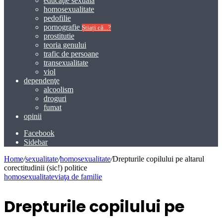
educaţie sexuală
homosexualitate
pedofilie
pornografie
Știați că...?
prostitutie
teoria genului
trafic de persoane
transexualitate
viol
dependenţe
alcoolism
droguri
fumat
opinii
Facebook
Sidebar
Home
/
sexualitate
/
homosexualitate
/
Drepturile copilului pe altarul
corectitudinii (sic!) politice
homosexualitate
viaţa de familie
Drepturile copilului pe