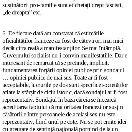
susținătorii pro-familie sunt etichetați drept fasciști,
„de dreapta” etc.
6. De fiecare dată am constatat că estimările
oficialităților franceze au fost de câteva ori mai mici
decât cifra reală a manifestanților. Se mai întâmplă.
Guvernului socialist nu-i convin manifestațiile. Dar e
interesant de remarcat că se pretinde, implicit,
fundamentarea forțării opiniei publice prin sondajul
… opiniei publice de mai sus. Toate ar fi fost
acceptabile, lucrurile pe dos sunt specifice societăților
aflate la sfârșit de ciclu istoric, dacă sondajul ar fi fost
reprezentativ. Sondajul în baza căreia se încearcă
acreditarea faptului că majoritatea francezilor susțin
căsătoriile între persoanele de același sex nu este
reprezentativ, fiind unul pe cote. Nu se pot emite idei
cu greutate de sentință națională pornind de la un