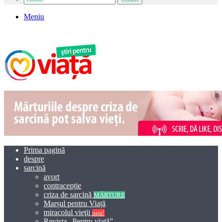
Meniu
Prima pagină
despre
sarcină
avort
contracepție
criza de sarcină
MĂRTURII
Marșul pentru Viață
miracolul vieţii
nou!
Revista „Pentru viață”