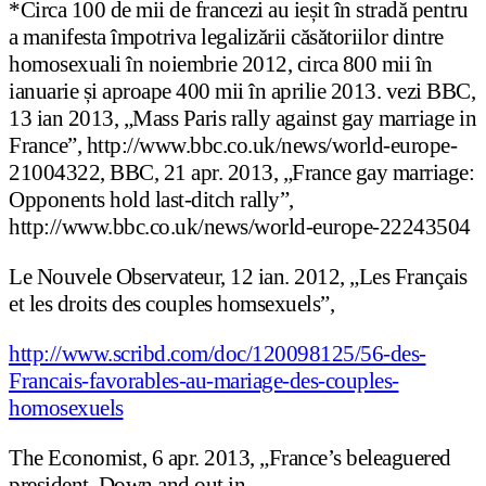
*Circa 100 de mii de francezi au ieșit în stradă pentru
a manifesta împotriva legalizării căsătoriilor dintre
homosexuali în noiembrie 2012, circa 800 mii în
ianuarie și aproape 400 mii în aprilie 2013. vezi BBC,
13 ian 2013, „Mass Paris rally against gay marriage in
France”, http://www.bbc.co.uk/news/world-europe-
21004322, BBC, 21 apr. 2013, „France gay marriage:
Opponents hold last-ditch rally”,
http://www.bbc.co.uk/news/world-europe-22243504
Le Nouvele Observateur, 12 ian. 2012, „Les Français
et les droits des couples homsexuels”,
http://www.scribd.com/doc/120098125/56-des-
Francais-favorables-au-mariage-des-couples-
homosexuels
The Economist, 6 apr. 2013, „France’s beleaguered
president. Down and out in