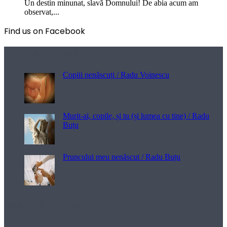
Un destin minunat, slavă Domnului! De abia acum am
observat,...
Find us on Facebook
Poezii pentru viață
Copiii nenăscuți / Radu Voinescu
Murit-ai, copile, și tu (și lumea cu tine) / Radu
Buțu
Pruncului meu nenăscut / Radu Buțu
Melodii pentru viață