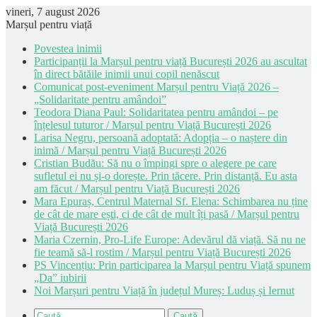
vineri, 7 august 2026
Marșul pentru viață
Povestea inimii
Participanții la Marșul pentru viață București 2026 au ascultat
în direct bătăile inimii unui copil nenăscut
Comunicat post-eveniment Marșul pentru Viață 2026 –
„Solidaritate pentru amândoi”
Teodora Diana Paul: Solidaritatea pentru amândoi – pe
înțelesul tuturor / Marșul pentru Viață București 2026
Larisa Negru, persoană adoptată: Adopția – o naștere din
inimă / Marșul pentru Viață București 2026
Cristian Budău: Să nu o împingi spre o alegere pe care
sufletul ei nu și-o dorește. Prin tăcere. Prin distanță. Eu asta
am făcut / Marșul pentru Viață București 2026
Mara Epuraș, Centrul Maternal Sf. Elena: Schimbarea nu ține
de cât de mare ești, ci de cât de mult îți pasă / Marșul pentru
Viață București 2026
Maria Czernin, Pro-Life Europe: Adevărul dă viață. Să nu ne
fie teamă să-l rostim / Marșul pentru Viață București 2026
PS Vincențiu: Prin participarea la Marșul pentru Viață spunem
„Da” iubirii
Noi Marșuri pentru Viață în județul Mureș: Luduș și Iernut
Caută