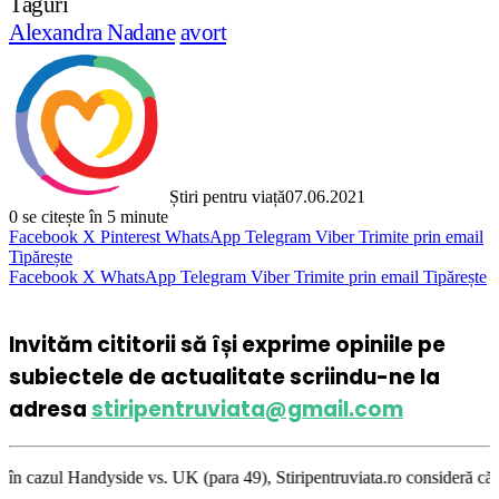
Taguri
Alexandra Nadane
avort
Știri pentru viață
07.06.2021
0
se citește în 5 minute
Facebook
X
Pinterest
WhatsApp
Telegram
Viber
Trimite prin email
Tipărește
Facebook
X
WhatsApp
Telegram
Viber
Trimite prin email
Tipărește
Invităm cititorii să își exprime opiniile pe
subiectele de actualitate scriindu-ne la
adresa
stiripentruviata@gmail.com
s. UK (para 49), Stiripentruviata.ro consideră că dezbaterea onestă şi l