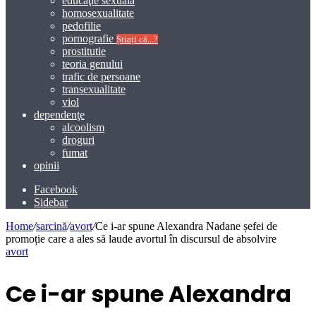
educaţie sexuală
homosexualitate
pedofilie
pornografie
Știați că...?
prostitutie
teoria genului
trafic de persoane
transexualitate
viol
dependenţe
alcoolism
droguri
fumat
opinii
Facebook
Sidebar
Home
/
sarcină
/
avort
/
Ce i-ar spune Alexandra Nadane șefei de
promoție care a ales să laude avortul în discursul de absolvire
avort
Ce i-ar spune Alexandra