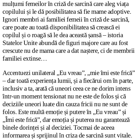
mulțumi femeilor în criză de sarcină care aleg viața
copilului și le dă posibilitatea să fie mame adoptive.
Ignori membri ai familiei femeii în criză de sarcină,
care poate au toată disponibilitatea să crească ei
copilul și o roagă să le dea această șansă – istoria
Statelor Unite abundă de figuri majore care au fost
crescute nu de mama care a dat naștere, ci de membrii
familiei extinse…
Accentuezi unilateral „Eu vreau”, „mie îmi este frică”
– dar toată experiența lumii, și a fiecărui om în parte,
inclusiv a ta, arată că uneori ceea ce ne dorim intens
într-un moment tensionat nu ne este de folos și că
deciziile uneori luate din cauza fricii nu ne sunt de
folos. Este multă emoție și putere în „Eu vreau” și
„Îmi este frică”, dar emoția și puterea nu garantează
binele dorinței și al deciziei. Tocmai de aceea
informarea și sprijinul în criza de sarcină sunt vitale.