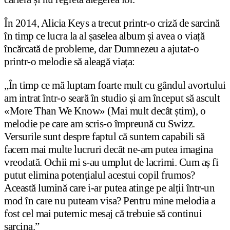
În 2014, Alicia Keys a trecut printr-o criză de sarcină
în timp ce lucra la al șaselea album și avea o viață
încărcată de probleme, dar Dumnezeu a ajutat-o
printr-o melodie să aleagă viața:
„În timp ce mă luptam foarte mult cu gândul avortului
am intrat într-o seară în studio și am început să ascult
«More Than We Know» (Mai mult decât știm), o
melodie pe care am scris-o împreună cu Swizz.
Versurile sunt despre faptul că suntem capabili să
facem mai multe lucruri decât ne-am putea imagina
vreodată. Ochii mi s-au umplut de lacrimi. Cum aș fi
putut elimina potențialul acestui copil frumos?
Această lumină care i-ar putea atinge pe alții într-un
mod în care nu puteam visa? Pentru mine melodia a
fost cel mai puternic mesaj că trebuie să continui
sarcina.”