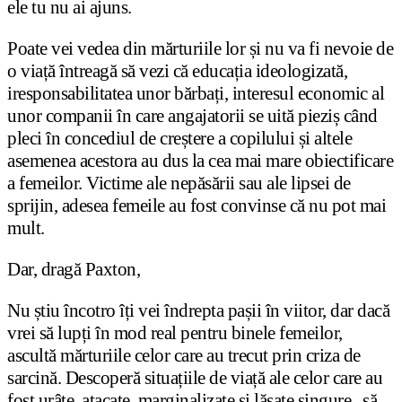
ele tu nu ai ajuns.
Poate vei vedea din mărturiile lor și nu va fi nevoie de
o viață întreagă să vezi că educația ideologizată,
iresponsabilitatea unor bărbați, interesul economic al
unor companii în care angajatorii se uită pieziș când
pleci în concediul de creștere a copilului și altele
asemenea acestora au dus la cea mai mare obiectificare
a femeilor. Victime ale nepăsării sau ale lipsei de
sprijin, adesea femeile au fost convinse că nu pot mai
mult.
Dar, dragă Paxton,
Nu știu încotro îți vei îndrepta pașii în viitor, dar dacă
vrei să lupți în mod real pentru binele femeilor,
ascultă mărturiile celor care au trecut prin criza de
sarcină. Descoperă situațiile de viață ale celor care au
fost urâte, atacate, marginalizate și lăsate singure „să