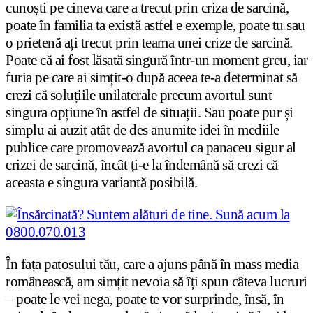
cunoști pe cineva care a trecut prin criza de sarcină,
poate în familia ta există astfel e exemple, poate tu sau
o prietenă ați trecut prin teama unei crize de sarcină.
Poate că ai fost lăsată singură într-un moment greu, iar
furia pe care ai simțit-o după aceea te-a determinat să
crezi că soluțiile unilaterale precum avortul sunt
singura opțiune în astfel de situații. Sau poate pur și
simplu ai auzit atât de des anumite idei în mediile
publice care promovează avortul ca panaceu sigur al
crizei de sarcină, încât ți-e la îndemână să crezi că
aceasta e singura variantă posibilă.
În fața patosului tău, care a ajuns până în mass media
românească, am simțit nevoia să îți spun câteva lucruri
– poate le vei nega, poate te vor surprinde, însă, în