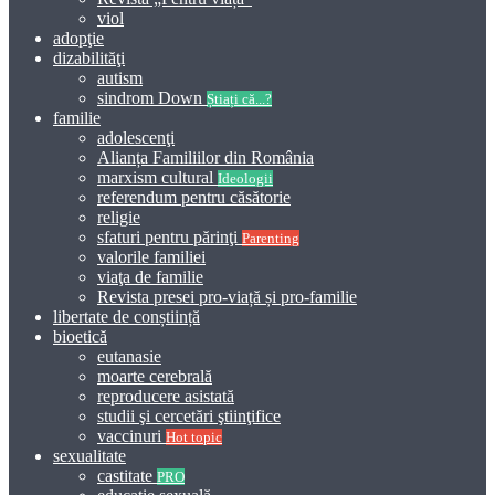
viol
adopţie
dizabilităţi
autism
sindrom Down
Știați că...?
familie
adolescenţi
Alianța Familiilor din România
marxism cultural
Ideologii
referendum pentru căsătorie
religie
sfaturi pentru părinţi
Parenting
valorile familiei
viaţa de familie
Revista presei pro-viață și pro-familie
libertate de conștiință
bioetică
eutanasie
moarte cerebrală
reproducere asistată
studii şi cercetări ştiinţifice
vaccinuri
Hot topic
sexualitate
castitate
PRO