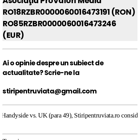
Asociaţia ProValori Media
RO18RZBR0000060016473191 (RON)
RO85RZBR0000060016473246
(EUR)
Ai o opinie despre un subiect de
actualitate? Scrie-ne la
stiripentruviata@gmail.com
ra 49), Stiripentruviata.ro consideră că dezbaterea onestă