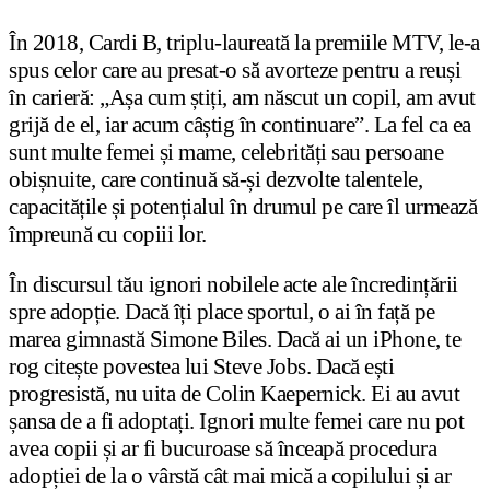
În 2018, Cardi B, triplu-laureată la premiile MTV, le-a
spus celor care au presat-o să avorteze pentru a reuși
în carieră: „Așa cum știți, am născut un copil, am avut
grijă de el, iar acum câștig în continuare”. La fel ca ea
sunt multe femei și mame, celebrități sau persoane
obișnuite, care continuă să-și dezvolte talentele,
capacitățile și potențialul în drumul pe care îl urmează
împreună cu copiii lor.
În discursul tău ignori nobilele acte ale încredințării
spre adopție. Dacă îți place sportul, o ai în față pe
marea gimnastă Simone Biles. Dacă ai un iPhone, te
rog citește povestea lui Steve Jobs. Dacă ești
progresistă, nu uita de Colin Kaepernick. Ei au avut
șansa de a fi adoptați. Ignori multe femei care nu pot
avea copii și ar fi bucuroase să înceapă procedura
adopției de la o vârstă cât mai mică a copilului și ar