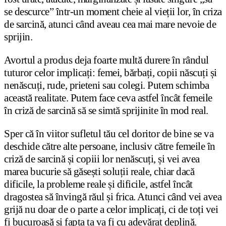
se descurce” într-un moment cheie al vieții lor, în criza
de sarcină, atunci când aveau cea mai mare nevoie de
sprijin.
Avortul a produs deja foarte multă durere în rândul
tuturor celor implicați: femei, bărbați, copii născuți și
nenăscuți, rude, prieteni sau colegi. Putem schimba
această realitate. Putem face ceva astfel încât femeile
în criză de sarcină să se simtă sprijinite în mod real.
Sper că în viitor sufletul tău cel doritor de bine se va
deschide către alte persoane, inclusiv către femeile în
criză de sarcină și copiii lor nenăscuți, și vei avea
marea bucurie să găsești soluții reale, chiar dacă
dificile, la probleme reale și dificile, astfel încât
dragostea să învingă răul și frica. Atunci când vei avea
grijă nu doar de o parte a celor implicați, ci de toți vei
fi bucuroasă și fapta ta va fi cu adevărat deplină.