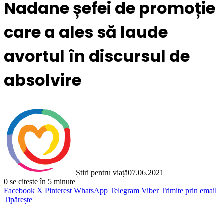
Nadane șefei de promoție
care a ales să laude
avortul în discursul de
absolvire
Știri pentru viață
07.06.2021
0
se citește în 5 minute
Facebook
X
Pinterest
WhatsApp
Telegram
Viber
Trimite prin email
Tipărește