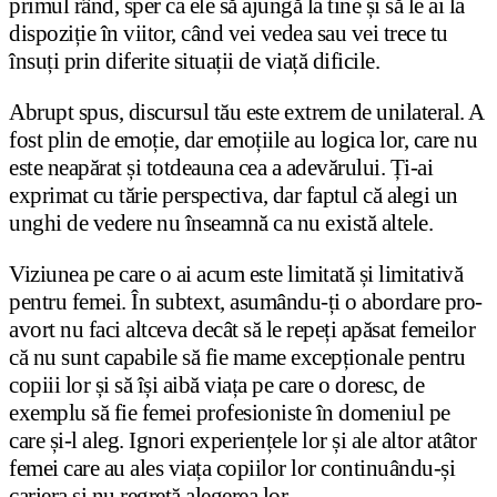
primul rând, sper ca ele să ajungă la tine și să le ai la
dispoziție în viitor, când vei vedea sau vei trece tu
însuți prin diferite situații de viață dificile.
Abrupt spus, discursul tău este extrem de unilateral. A
fost plin de emoție, dar emoțiile au logica lor, care nu
este neapărat și totdeauna cea a adevărului. Ți-ai
exprimat cu tărie perspectiva, dar faptul că alegi un
unghi de vedere nu înseamnă ca nu există altele.
Viziunea pe care o ai acum este limitată și limitativă
pentru femei. În subtext, asumându-ți o abordare pro-
avort nu faci altceva decât să le repeți apăsat femeilor
că nu sunt capabile să fie mame excepționale pentru
copiii lor și să își aibă viața pe care o doresc, de
exemplu să fie femei profesioniste în domeniul pe
care și-l aleg. Ignori experiențele lor și ale altor atâtor
femei care au ales viața copiilor lor continuându-și
cariera și nu regretă alegerea lor.