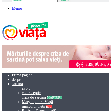
Meniu
Prima pagină
despre
sarcină
avort
contracepție
criza de sarcină
MĂRTURII
Marșul pentru Viață
miracolul vieţii
nou!
Revista „Pentru viață”