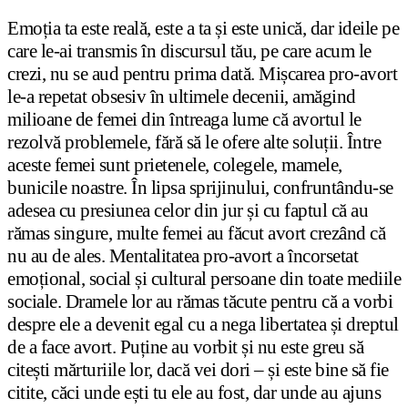
Emoția ta este reală, este a ta și este unică, dar ideile pe
care le-ai transmis în discursul tău, pe care acum le
crezi, nu se aud pentru prima dată. Mișcarea pro-avort
le-a repetat obsesiv în ultimele decenii, amăgind
milioane de femei din întreaga lume că avortul le
rezolvă problemele, fără să le ofere alte soluții. Între
aceste femei sunt prietenele, colegele, mamele,
bunicile noastre. În lipsa sprijinului, confruntându-se
adesea cu presiunea celor din jur și cu faptul că au
rămas singure, multe femei au făcut avort crezând că
nu au de ales. Mentalitatea pro-avort a încorsetat
emoțional, social și cultural persoane din toate mediile
sociale. Dramele lor au rămas tăcute pentru că a vorbi
despre ele a devenit egal cu a nega libertatea și dreptul
de a face avort. Puține au vorbit și nu este greu să
citești mărturiile lor, dacă vei dori – și este bine să fie
citite, căci unde ești tu ele au fost, dar unde au ajuns