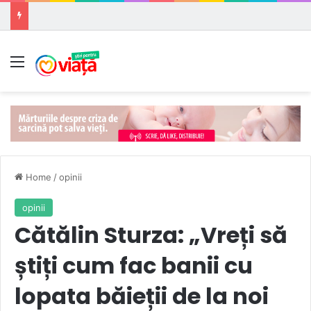
Meniu
Home
/
opinii
opinii
Cătălin Sturza: „Vreți să
știți cum fac banii cu
lopata băieții de la noi