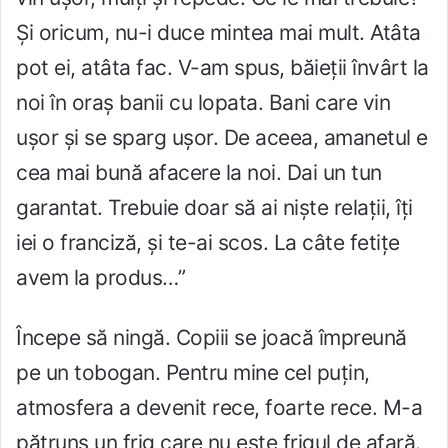
Și oricum, nu-i duce mintea mai mult. Atâta
pot ei, atâta fac. V-am spus, băieții învârt la
noi în oraș banii cu lopata. Bani care vin
ușor și se sparg ușor. De aceea, amanetul e
cea mai bună afacere la noi. Dai un tun
garantat. Trebuie doar să ai niște relații, îți
iei o franciză, și te-ai scos. La câte fetițe
avem la produs…”
Începe să ningă. Copiii se joacă împreună
pe un tobogan. Pentru mine cel puțin,
atmosfera a devenit rece, foarte rece. M-a
pătruns un frig care nu este frigul de afară.