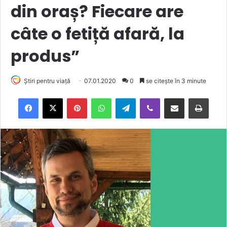
din oraș? Fiecare are
câte o fetiță afară, la
produs”
Știri pentru viață
07.01.2020
0
se citește în 3 minute
Facebook
X
Pinterest
WhatsApp
Telegram
Viber
Trimite prin email
Tipărește