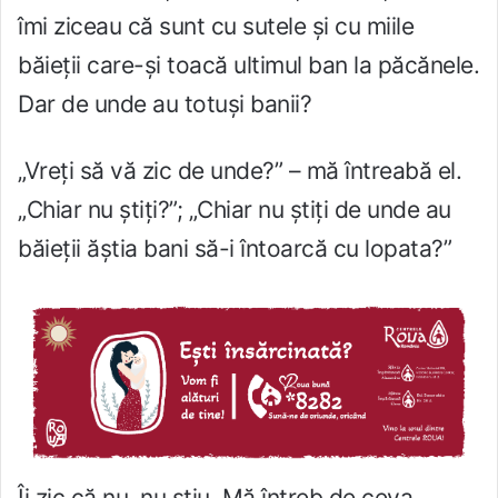
îmi ziceau că sunt cu sutele și cu miile
băieții care-și toacă ultimul ban la păcănele.
Dar de unde au totuși banii?
„Vreți să vă zic de unde?” – mă întreabă el.
„Chiar nu știți?”; „Chiar nu știți de unde au
băieții ăștia bani să-i întoarcă cu lopata?”
Îi zic că nu, nu știu. Mă întreb de ceva