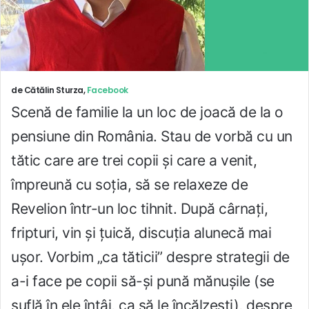
de Cătălin Sturza,
Facebook
Scenă de familie la un loc de joacă de la o
pensiune din România. Stau de vorbă cu un
tătic care are trei copii și care a venit,
împreună cu soția, să se relaxeze de
Revelion într-un loc tihnit. După cârnați,
fripturi, vin și țuică, discuția alunecă mai
ușor. Vorbim „ca tăticii” despre strategii de
a-i face pe copii să-și pună mănușile (se
suflă în ele întâi, ca să le încălzești), despre