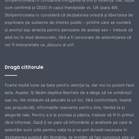
Stiripentruviata.ro condamnă instigarea la ură şi violenţă. Dar, după
cum confirmă şi CEDO în cazul Handyside vs. UK (para 49),
Stiripentruviata.ro consideră că dezbaterea onestă şi libertatea de
exprimare pe subiecte de interes public – printre care se numără
şi avortul sau atracţia pentru persoane de acelaşi sex – trebuie să
aibă loc în mod democratic, fără a fi cenzurate de ameninţarea că
vor fi interpretate ca „discurs al urii”.
Dragă cititorule
Foarte multă lume se bate pentru atenţia ta, dar noi nu putem face
asta. Aşadar, îţi lăsăm deplina libertate de a alege să ne urmăreşti
sau nu. Ne străduim să adunăm la un loc, fără conformism, teamă
sau prejudecăţi, informaţiile relevante pentru tine, familia ta şi
alegerile tale. Pentru a ţi le proteja şi păstra, trebuie să fii în primul
rând informat. Dacă ţi se pare că informările şi analizele pe care le
selectăm sunt utile pentru viaţa ta şi se pot dovedi necesare în
dezbaterea publică din România, te invităm să faci cunoscut site-ul