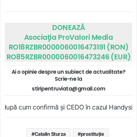
DONEAZĂ
Asociaţia ProValori Media
RO18RZBR0000060016473191 (RON)
RO85RZBR0000060016473246 (EUR)
Ai o opinie despre un subiect de actualitate?
Scrie-ne la
stiripentruviata@gmail.com
nfirmă şi CEDO în cazul Handyside vs. UK (para 4
Catalin Sturza
prostituție