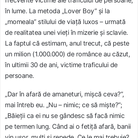
frecvente victime ale traficului de persoane,
în lume. La metoda „Lover Boy” şi la
„momeala” stilului de viaţă luxos – urmată
de realitatea unei vieți în mizerie și sclavie.
La faptul că estimam, anul trecut, că peste
un milion (1.000.000) de românce au căzut,
în ultimii 30 de ani, victime traficului de
persoane.
„Dar în afară de amaneturi, mișcă ceva?”,
mai întreb eu. „Nu – nimic; ce să miște?”;
„Băieții ca ei nu se gândesc să facă nimic
pe termen lung. Când ai o fetiță afară, banii
vin ușor, mulți și repede. Ce le mai trebuie?