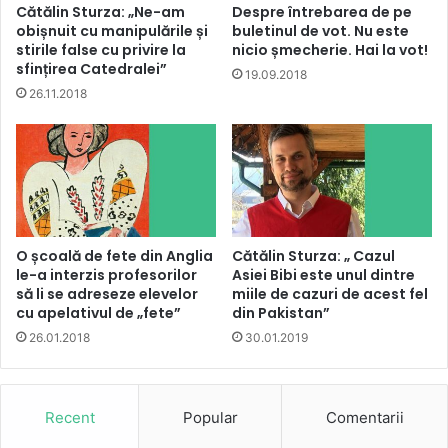
Cătălin Sturza: „Ne-am
Despre întrebarea de pe
obișnuit cu manipulările și
buletinul de vot. Nu este
stirile false cu privire la
nicio șmecherie. Hai la vot!
sfințirea Catedralei”
19.09.2018
26.11.2018
O școală de fete din Anglia
Cătălin Sturza: „ Cazul
le-a interzis profesorilor
Asiei Bibi este unul dintre
să li se adreseze elevelor
miile de cazuri de acest fel
cu apelativul de „fete”
din Pakistan”
26.01.2018
30.01.2019
Recent
Popular
Comentarii