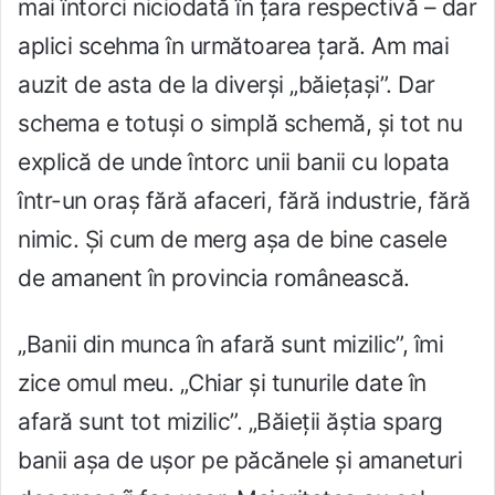
mai întorci niciodată în țara respectivă – dar
aplici scehma în următoarea țară. Am mai
auzit de asta de la diverși „băiețași”. Dar
schema e totuși o simplă schemă, și tot nu
explică de unde întorc unii banii cu lopata
într-un oraș fără afaceri, fără industrie, fără
nimic. Și cum de merg așa de bine casele
de amanent în provincia românească.
„Banii din munca în afară sunt mizilic”, îmi
zice omul meu. „Chiar și tunurile date în
afară sunt tot mizilic”. „Băieții ăștia sparg
banii așa de ușor pe păcănele și amaneturi