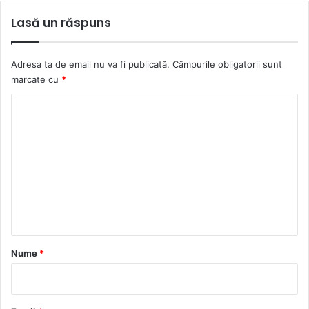
Lasă un răspuns
Adresa ta de email nu va fi publicată.
Câmpurile obligatorii sunt
marcate cu
*
C
o
m
e
n
t
a
r
Nume
*
i
u