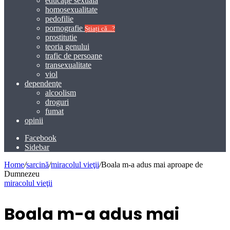
educaţie sexuală
homosexualitate
pedofilie
pornografie
Știați că...?
prostitutie
teoria genului
trafic de persoane
transexualitate
viol
dependenţe
alcoolism
droguri
fumat
opinii
Facebook
Sidebar
Home
/
sarcină
/
miracolul vieţii
/
Boala m-a adus mai aproape de
Dumnezeu
miracolul vieţii
Boala m-a adus mai