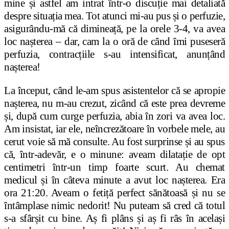
mine și astfel am intrat într-o discuție mai detaliată
despre situația mea. Tot atunci mi-au pus și o perfuzie,
asigurându-mă că dimineață, pe la orele 3-4, va avea
loc nașterea – dar, cam la o oră de când îmi puseseră
perfuzia, contracțiile s-au intensificat, anunțând
nașterea!
La început, când le-am spus asistentelor că se apropie
nașterea, nu m-au crezut, zicând că este prea devreme
și, după cum curge perfuzia, abia în zori va avea loc.
Am insistat, iar ele, neîncrezătoare în vorbele mele, au
cerut voie să mă consulte. Au fost surprinse și au spus
că, într-adevăr, e o minune: aveam dilatație de opt
centimetri într-un timp foarte scurt. Au chemat
medicul și în câteva minute a avut loc nașterea. Era
ora 21:20. Aveam o fetiță perfect sănătoasă și nu se
întâmplase nimic nedorit! Nu puteam să cred că totul
s-a sfârșit cu bine. Aș fi plâns și aș fi râs în același