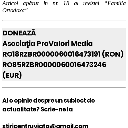
Articol apărut in nr. 18 al revistei “Familia
Ortodoxa”
DONEAZĂ
Asociaţia ProValori Media
RO18RZBR0000060016473191 (RON)
RO85RZBR0000060016473246
(EUR)
Ai o opinie despre un subiect de
actualitate? Scrie-ne la
stiripentruviata@gmail.com