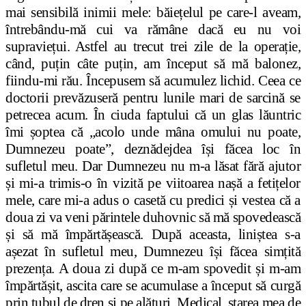
mai sensibilă inimii mele: băiețelul pe care-l aveam,
întrebându-mă cui va rămâne dacă eu nu voi
supraviețui. Astfel au trecut trei zile de la operație,
când, puțin câte puțin, am început să mă balonez,
fiindu-mi rău. Începusem să acumulez lichid. Ceea ce
doctorii prevăzuseră pentru lunile mari de sarcină se
petrecea acum. În ciuda faptului că un glas lăuntric
îmi șoptea că „acolo unde mâna omului nu poate,
Dumnezeu poate”, deznădejdea își făcea loc în
sufletul meu. Dar Dumnezeu nu m-a lăsat fără ajutor
și mi-a trimis-o în vizită pe viitoarea nașă a fetițelor
mele, care mi-a adus o casetă cu predici și vestea că a
doua zi va veni părintele duhovnic să mă spovedească
și să mă împărtășească. După aceasta, liniștea s-a
așezat în sufletul meu, Dumnezeu își făcea simțită
prezența. A doua zi după ce m-am spovedit și m-am
împărtășit, ascita care se acumulase a început să curgă
prin tubul de dren și pe alături. Medical, starea mea de