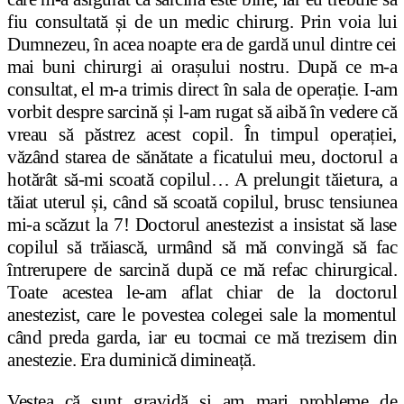
fiu consultată și de un medic chirurg. Prin voia lui
Dumnezeu, în acea noapte era de gardă unul dintre cei
mai buni chirurgi ai orașului nostru. După ce m-a
consultat, el m-a trimis direct în sala de operație. I-am
vorbit despre sarcină și l-am rugat să aibă în vedere că
vreau să păstrez acest copil. În timpul operației,
văzând starea de sănătate a ficatului meu, doctorul a
hotărât să-mi scoată copilul… A prelungit tăietura, a
tăiat uterul și, când să scoată copilul, brusc tensiunea
mi-a scăzut la 7! Doctorul anestezist a insistat să lase
copilul să trăiască, urmând să mă convingă să fac
întrerupere de sarcină după ce mă refac chirurgical.
Toate acestea le-am aflat chiar de la doctorul
anestezist, care le povestea colegei sale la momentul
când preda garda, iar eu tocmai ce mă trezisem din
anestezie. Era duminică dimineață.
Vestea că sunt gravidă și am mari probleme de