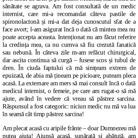
sănătate se agrava. Am fost consultată de un medic
internist, care mi-a recomandat câteva pastile de
spironolactonă și mi-a dat deja cunoscutul sfat de a
face avort; l-am asigurat încă o dată că mintea mea nu
poate accepta aceasta. Intenționat nu am făcut referire
la credința mea, ca nu cumva să fiu crezută fanatică
sau nebună. În câteva zile m-am refăcut chirurgical,
dar ascita continua să curgă – fusese scos și tubul de
dren. În ciuda faptului că mă simțeam extrem de
epuizată, de abia mă țineam pe picioare, puteam pleca
acasă. La externare am mers să mai consult încă o dată
medicul internist, o femeie, pe care am rugat-o să mă
ajute, având în vedere că vreau să păstrez sarcina.
Răspunsul a fost categoric: niciun medic nu mă va lua
în seamă cât timp păstrez sarcina!
Am plecat acasă cu aripile frânte – doar Dumnezeu mă
putea ajuta! Ajunsă acasă, supărată și abătută, am