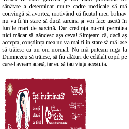
sănătate a determinat multe cadre medicale să mă
convingă să avortez, motivând că ficatul meu bolnav
nu va fi în stare să ducă sarcina și voi face ascită în
lunile mari de sarcină. Dar credința nu-mi permitea
nici măcar să gândesc așa ceva! Simțeam că, dacă aș
accepta, conștiința mea nu va mai fi în stare să mă lase
să trăiesc ca un om normal. Nu mă puteam ruga la
Dumnezeu să trăiesc, să fiu alături de celălalt copil pe
care-l aveam acasă, iar eu să iau viața acestuia.