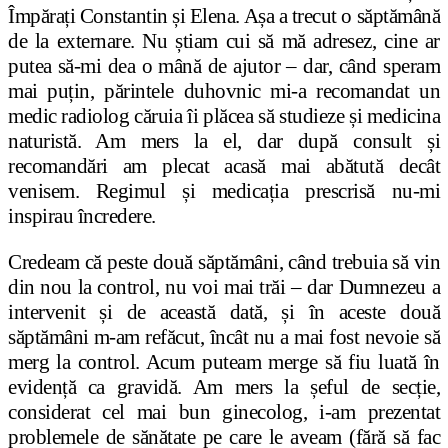
Împărați Constantin și Elena. Așa a trecut o săptămână
de la externare. Nu știam cui să mă adresez, cine ar
putea să-mi dea o mână de ajutor – dar, când speram
mai puțin, părintele duhovnic mi-a recomandat un
medic radiolog căruia îi plăcea să studieze și medicina
naturistă. Am mers la el, dar după consult și
recomandări am plecat acasă mai abătută decât
venisem. Regimul și medicația prescrisă nu-mi
inspirau încredere.
Credeam că peste două săptămâni, când trebuia să vin
din nou la control, nu voi mai trăi – dar Dumnezeu a
intervenit și de această dată, și în aceste două
săptămâni m-am refăcut, încât nu a mai fost nevoie să
merg la control. Acum puteam merge să fiu luată în
evidență ca gravidă. Am mers la șeful de secție,
considerat cel mai bun ginecolog, i-am prezentat
problemele de sănătate pe care le aveam (fără să fac