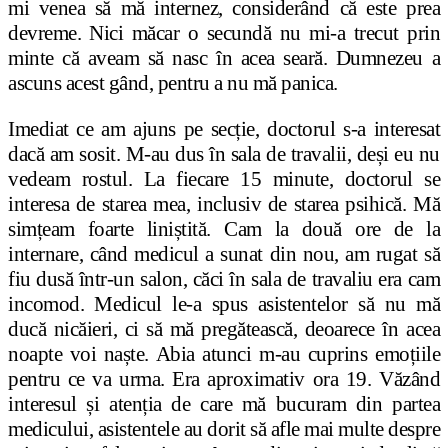
mi venea să mă internez, considerând că este prea
devreme. Nici măcar o secundă nu mi-a trecut prin
minte că aveam să nasc în acea seară. Dumnezeu a
ascuns acest gând, pentru a nu mă panica.
Imediat ce am ajuns pe secție, doctorul s-a interesat
dacă am sosit. M-au dus în sala de travalii, deși eu nu
vedeam rostul. La fiecare 15 minute, doctorul se
interesa de starea mea, inclusiv de starea psihică. Mă
simțeam foarte liniștită. Cam la două ore de la
internare, când medicul a sunat din nou, am rugat să
fiu dusă într-un salon, căci în sala de travaliu era cam
incomod. Medicul le-a spus asistentelor să nu mă
ducă nicăieri, ci să mă pregătească, deoarece în acea
noapte voi naște. Abia atunci m-au cuprins emoțiile
pentru ce va urma. Era aproximativ ora 19. Văzând
interesul și atenția de care mă bucuram din partea
medicului, asistentele au dorit să afle mai multe despre