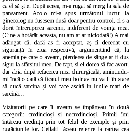
ca el să știe. După aceea, m-a rugat să merg la sala de
pansament. Acolo mi-a spus următorul lucru: la
ginecolog nu fusesem dusă doar pentru control, ci s-a
dorit întreruperea sarcinii, indiferent de voința mea.
(Cine a hotărât aceasta, nu am aflat niciodată!) A mai
adăugat că, dacă aș fi acceptat, aș fi decedat cu
siguranță în ziua respectivă, argumentând că, la
anemia pe care o aveam, pierderea de sânge ar fi dus
sigur la sfârșitul meu. De fapt, și el dorea să fac avort,
dar abia după refacerea mea chirurgicală, amintindu-
mi încă o dată că ficatul meu bolnav nu va fi în stare
să ducă sarcina și voi face ascită în lunile mari de
sarcină…
Vizitatorii pe care îi aveam se împărțeau în două
categorii: credincioși și necredincioși. Primii îmi
întăreau credința prin tot felul de exemple și prin
rugăciunile lor. Ceilalți făceau referire la partea cea