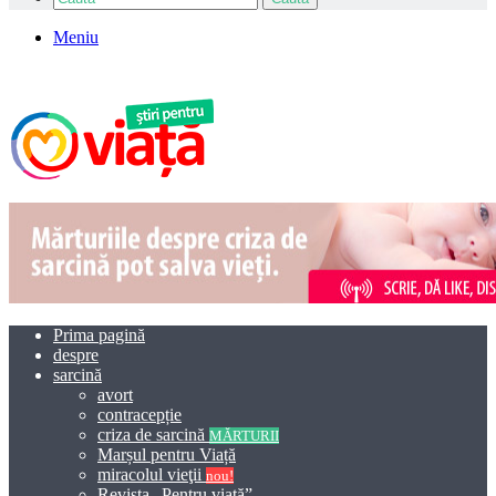
Meniu
Prima pagină
despre
sarcină
avort
contracepție
criza de sarcină
MĂRTURII
Marșul pentru Viață
miracolul vieţii
nou!
Revista „Pentru viață”