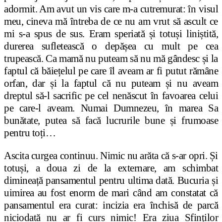
adormit. Am avut un vis care m-a cutremurat: în visul
meu, cineva mă întreba de ce nu am vrut să ascult ce
mi s-a spus de sus. Eram speriată și totuși liniștită,
durerea sufletească o depășea cu mult pe cea
trupească. Ca mamă nu puteam să nu mă gândesc și la
faptul că băiețelul pe care îl aveam ar fi putut rămâne
orfan, dar și la faptul că nu puteam și nu aveam
dreptul să-l sacrific pe cel nenăscut în favoarea celui
pe care-l aveam. Numai Dumnezeu, în marea Sa
bunătate, putea să facă lucrurile bune și frumoase
pentru toți…
Ascita curgea continuu. Nimic nu arăta că s-ar opri. Și
totuși, a doua zi de la externare, am schimbat
dimineață pansamentul pentru ultima dată. Bucuria și
uimirea au fost enorm de mari când am constatat că
pansamentul era curat: incizia era închisă de parcă
niciodată nu ar fi curs nimic! Era ziua Sfinților