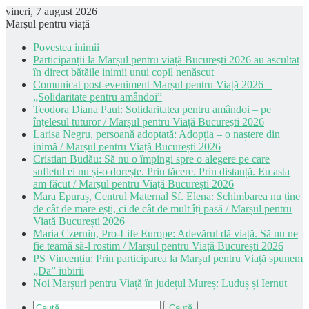
vineri, 7 august 2026
Marșul pentru viață
Povestea inimii
Participanții la Marșul pentru viață București 2026 au ascultat
în direct bătăile inimii unui copil nenăscut
Comunicat post-eveniment Marșul pentru Viață 2026 –
„Solidaritate pentru amândoi”
Teodora Diana Paul: Solidaritatea pentru amândoi – pe
înțelesul tuturor / Marșul pentru Viață București 2026
Larisa Negru, persoană adoptată: Adopția – o naștere din
inimă / Marșul pentru Viață București 2026
Cristian Budău: Să nu o împingi spre o alegere pe care
sufletul ei nu și-o dorește. Prin tăcere. Prin distanță. Eu asta
am făcut / Marșul pentru Viață București 2026
Mara Epuraș, Centrul Maternal Sf. Elena: Schimbarea nu ține
de cât de mare ești, ci de cât de mult îți pasă / Marșul pentru
Viață București 2026
Maria Czernin, Pro-Life Europe: Adevărul dă viață. Să nu ne
fie teamă să-l rostim / Marșul pentru Viață București 2026
PS Vincențiu: Prin participarea la Marșul pentru Viață spunem
„Da” iubirii
Noi Marșuri pentru Viață în județul Mureș: Luduș și Iernut
Caută