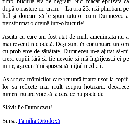
timp, bucuria era de negrăit! Nici măcar epuizată ca
după o naștere nu eram… La ora 23, mă plimbam pe
hol și doream să le spun tuturor cum Dumnezeu a
transformat o dramă într-o bucurie!
Ascita cu care am fost atât de mult amenințată nu a
mai revenit niciodată. Deși sunt în continuare un om
cu probleme de sănătate, Dumnezeu m-a ajutat să-mi
cresc copiii fără să fie nevoie să mă îngrijească ei pe
mine, așa cum îmi spuseseră inițial medicii.
Aș sugera mămicilor care renunță foarte ușor la copiii
lor să reflecte mai mult asupra hotărârii, deoarece
nimeni nu are voie să ia ceea ce nu poate da.
Slăvit fie Dumnezeu!
Sursa:
Familia Ortodoxă