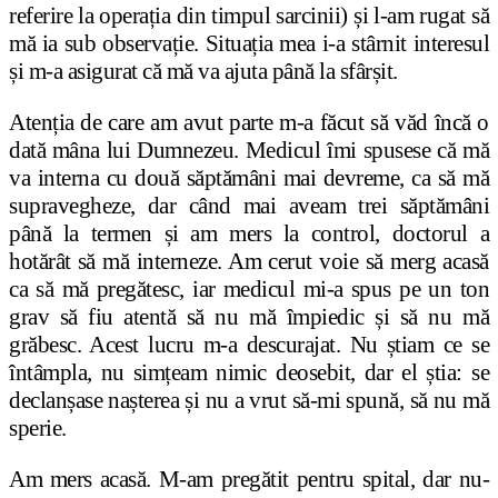
referire la operația din timpul sarcinii) și l-am rugat să
mă ia sub observație. Situația mea i-a stârnit interesul
și m-a asigurat că mă va ajuta până la sfârșit.
Atenția de care am avut parte m-a făcut să văd încă o
dată mâna lui Dumnezeu. Medicul îmi spusese că mă
va interna cu două săptămâni mai devreme, ca să mă
supravegheze, dar când mai aveam trei săptămâni
până la termen și am mers la control, doctorul a
hotărât să mă interneze. Am cerut voie să merg acasă
ca să mă pregătesc, iar medicul mi-a spus pe un ton
grav să fiu atentă să nu mă împiedic și să nu mă
grăbesc. Acest lucru m-a descurajat. Nu știam ce se
întâmpla, nu simțeam nimic deosebit, dar el știa: se
declanșase nașterea și nu a vrut să-mi spună, să nu mă
sperie.
Am mers acasă. M-am pregătit pentru spital, dar nu-