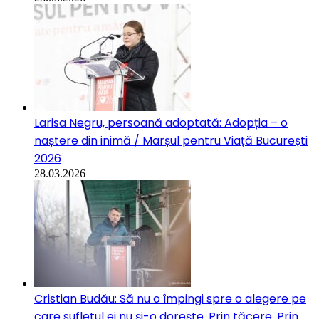
Larisa Negru, persoană adoptată: Adopția – o
naștere din inimă / Marșul pentru Viață București
2026
28.03.2026
Cristian Budău: Să nu o împingi spre o alegere pe
care sufletul ei nu și-o dorește. Prin tăcere. Prin