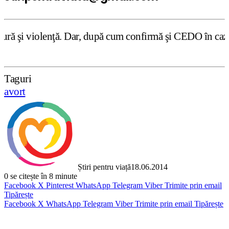
, după cum confirmă şi CEDO în cazul Handyside vs. UK (pa
Taguri
avort
Știri pentru viață
18.06.2014
0
se citește în 8 minute
Facebook
X
Pinterest
WhatsApp
Telegram
Viber
Trimite prin email
Tipărește
Facebook
X
WhatsApp
Telegram
Viber
Trimite prin email
Tipărește