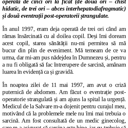
operată de cinci ori la ficat (de două ori – chist
hidatic, de trei ori – abces interhepatodiafragmatic)
și două eventrații post-operatorii ștrangulate.
În anul 1997, eram deja operată de trei ori când am
rămas însărcinată cu al doilea copil. Deși îmi doream
acest copil, starea sănătății nu-mi permitea să mă
bucur din plin de eveniment. Mă temeam de ce va
urma, dar mi-am pus nădejdea în Dumnezeu și, pentru
a nu fi obligată să fac întrerupere de sarcină, amânam
luarea în evidență ca și gravidă.
În noaptea zilei de 11 mai 1997, am avut o criză
puternică de abdomen. Am făcut o eventrație post-
operatorie strangulată și am ajuns la spital la urgență.
Medicul de la Salvare m-a dojenit pentru curajul meu,
motivând că la problemele mele nu îmi mai trebuia o
sarcină. Am fost consultată de un medic ginecolog,
care m-a asigurat că sarcina este bine, iar eu trebuie să