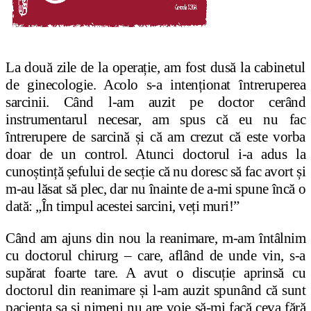
La două zile de la operație, am fost dusă la cabinetul
de ginecologie. Acolo s-a intenționat întreruperea
sarcinii. Când l-am auzit pe doctor cerând
instrumentarul necesar, am spus că eu nu fac
întrerupere de sarcină și că am crezut că este vorba
doar de un control. Atunci doctorul i-a adus la
cunoștință șefului de secție că nu doresc să fac avort și
m-au lăsat să plec, dar nu înainte de a-mi spune încă o
dată: „În timpul acestei sarcini, veți muri!”
Când am ajuns din nou la reanimare, m-am întâlnim
cu doctorul chirurg – care, aflând de unde vin, s-a
supărat foarte tare. A avut o discuție aprinsă cu
doctorul din reanimare și l-am auzit spunând că sunt
pacienta sa și nimeni nu are voie să-mi facă ceva fără