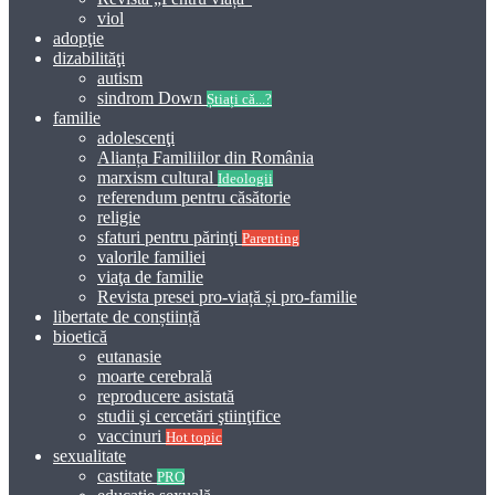
viol
adopţie
dizabilităţi
autism
sindrom Down
Știați că...?
familie
adolescenţi
Alianța Familiilor din România
marxism cultural
Ideologii
referendum pentru căsătorie
religie
sfaturi pentru părinţi
Parenting
valorile familiei
viaţa de familie
Revista presei pro-viață și pro-familie
libertate de conștiință
bioetică
eutanasie
moarte cerebrală
reproducere asistată
studii şi cercetări ştiinţifice
vaccinuri
Hot topic
sexualitate
castitate
PRO