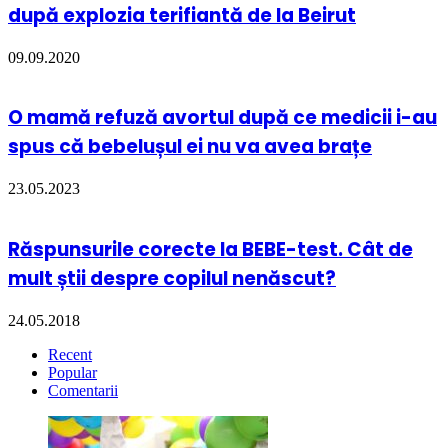
după explozia terifiantă de la Beirut
09.09.2020
O mamă refuză avortul după ce medicii i-au
spus că bebelușul ei nu va avea brațe
23.05.2023
Răspunsurile corecte la BEBE-test. Cât de
mult știi despre copilul nenăscut?
24.05.2018
Recent
Popular
Comentarii