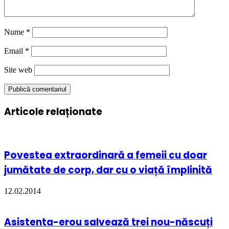
Nume
*
Email
*
Site web
Articole relaționate
Povestea extraordinară a femeii cu doar
jumătate de corp, dar cu o viață împlinită
12.02.2014
Asistenta-erou salvează trei nou-născuți