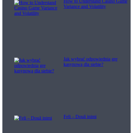
How to Understand Casino Game
Variance and Volatility
Jak wybrać odpowiednią grę
kasynową dla siebie?
Feli – Două inimi