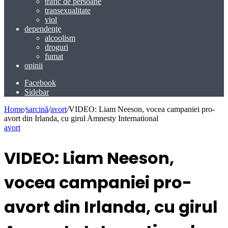
trafic de persoane
transexualitate
viol
dependenţe
alcoolism
droguri
fumat
opinii
Facebook
Sidebar
Home
/
sarcină
/
avort
/
VIDEO: Liam Neeson, vocea campaniei pro-
avort din Irlanda, cu girul Amnesty International
avort
VIDEO: Liam Neeson,
vocea campaniei pro-
avort din Irlanda, cu girul