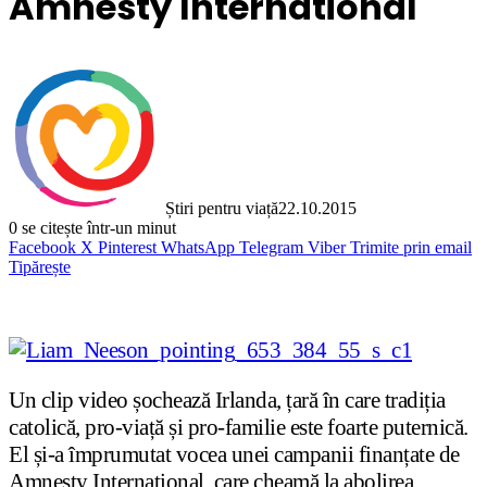
Amnesty International
Știri pentru viață
22.10.2015
0
se citește într-un minut
Facebook
X
Pinterest
WhatsApp
Telegram
Viber
Trimite prin email
Tipărește
Un clip video șochează Irlanda, țară în care tradiția
catolică, pro-viață și pro-familie este foarte puternică.
El și-a împrumutat vocea unei campanii finanțate de
Amnesty International, care cheamă la abolirea