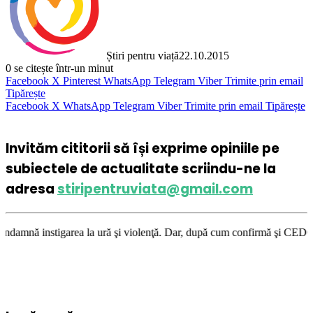
Știri pentru viață
22.10.2015
0
se citește într-un minut
Facebook
X
Pinterest
WhatsApp
Telegram
Viber
Trimite prin email
Tipărește
Facebook
X
WhatsApp
Telegram
Viber
Trimite prin email
Tipărește
Invităm cititorii să își exprime opiniile pe
subiectele de actualitate scriindu-ne la
adresa
stiripentruviata@gmail.com
a la ură şi violenţă. Dar, după cum confirmă şi CEDO în cazul Handyside 