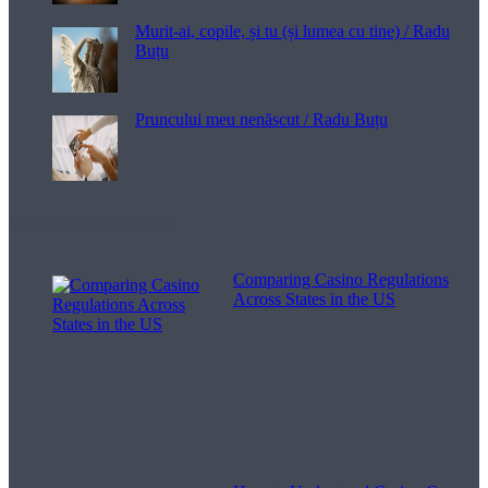
Murit-ai, copile, și tu (și lumea cu tine) / Radu
Buțu
Pruncului meu nenăscut / Radu Buțu
Melodii pentru viață
Comparing Casino Regulations
Across States in the US