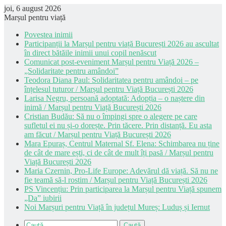
joi, 6 august 2026
Marșul pentru viață
Povestea inimii
Participanții la Marșul pentru viață București 2026 au ascultat
în direct bătăile inimii unui copil nenăscut
Comunicat post-eveniment Marșul pentru Viață 2026 –
„Solidaritate pentru amândoi”
Teodora Diana Paul: Solidaritatea pentru amândoi – pe
înțelesul tuturor / Marșul pentru Viață București 2026
Larisa Negru, persoană adoptată: Adopția – o naștere din
inimă / Marșul pentru Viață București 2026
Cristian Budău: Să nu o împingi spre o alegere pe care
sufletul ei nu și-o dorește. Prin tăcere. Prin distanță. Eu asta
am făcut / Marșul pentru Viață București 2026
Mara Epuraș, Centrul Maternal Sf. Elena: Schimbarea nu ține
de cât de mare ești, ci de cât de mult îți pasă / Marșul pentru
Viață București 2026
Maria Czernin, Pro-Life Europe: Adevărul dă viață. Să nu ne
fie teamă să-l rostim / Marșul pentru Viață București 2026
PS Vincențiu: Prin participarea la Marșul pentru Viață spunem
„Da” iubirii
Noi Marșuri pentru Viață în județul Mureș: Luduș și Iernut
Caută