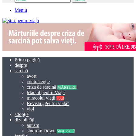
Meniu
Prima pagină
despre
sarcină
avort
contracepție
criza de sarcină
MĂRTURII
Marșul pentru Viață
miracolul vieţii
nou!
Revista „Pentru viață”
viol
adopţie
dizabilităţi
autism
sindrom Down
Știați că...?