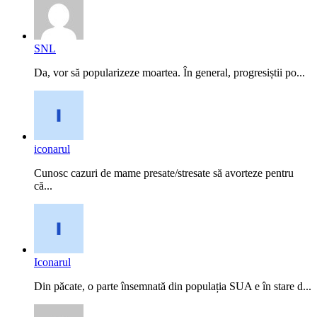
SNL
Da, vor să popularizeze moartea. În general, progresiștii po...
iconarul
Cunosc cazuri de mame presate/stresate să avorteze pentru
că...
Iconarul
Din păcate, o parte însemnată din populația SUA e în stare d...