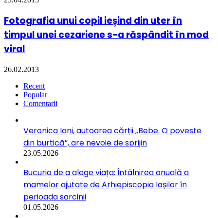
Fotografia unui copil ieșind din uter în
timpul unei cezariene s-a răspândit în mod
viral
26.02.2013
Recent
Popular
Comentarii
Veronica Iani, autoarea cărții „Bebe. O poveste
din burtică”, are nevoie de sprijin
23.05.2026
Bucuria de a alege viața: Întâlnirea anuală a
mamelor ajutate de Arhiepiscopia Iașilor în
perioada sarcinii
01.05.2026