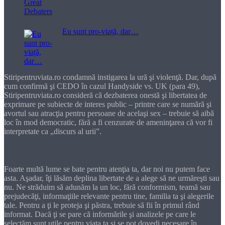
Eu sunt pro-viață, dar…
Stiripentruviata.ro condamnă instigarea la ură şi violenţă. Dar, după
cum confirmă şi CEDO în cazul Handyside vs. UK (para 49),
Stiripentruviata.ro consideră că dezbaterea onestă şi libertatea de
exprimare pe subiecte de interes public – printre care se numără şi
avortul sau atracţia pentru persoane de acelaşi sex – trebuie să aibă
loc în mod democratic, fără a fi cenzurate de ameninţarea că vor fi
interpretate ca „discurs al urii”.
Dragă cititorule
Foarte multă lume se bate pentru atenţia ta, dar noi nu putem face
asta. Aşadar, îţi lăsăm deplina libertate de a alege să ne urmăreşti sau
nu. Ne străduim să adunăm la un loc, fără conformism, teamă sau
prejudecăţi, informaţiile relevante pentru tine, familia ta şi alegerile
tale. Pentru a ţi le proteja şi păstra, trebuie să fii în primul rând
informat. Dacă ţi se pare că informările şi analizele pe care le
selectăm sunt utile pentru viaţa ta şi se pot dovedi necesare în