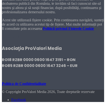
dezbaterea publică din România, te invităm să faci cunoscut site-ul
nostru şi altora şi să susţii financiar, după posibilităţi, continuarea şi
profesionalizarea demersului nostru.
Acest site utilizează fișiere cookie. Prin continuarea navigării, sunteți
de acord cu utilizarea acestui tip de fișiere. Mai multe informații pot
fi consultate prin accesarea
Politicii privind Fișierele Cookie
DONEAZĂ!
Asociaţia ProValori Media
RO18 RZBR 0000 0600 1647 3191 – RON
RO85 RZBR 0000 0600 1647 3246 – EUR
Politica de Confidențialitate
© Copyright ProValori Media 2026, Toate drepturile rezervate
Facebook