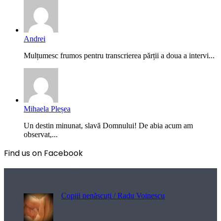
Andrei
Mulțumesc frumos pentru transcrierea părții a doua a intervi...
Mihaela Pleșea
Un destin minunat, slavă Domnului! De abia acum am
observat,...
Find us on Facebook
Poezii pentru viață
Copiii nenăscuți / Radu Voinescu