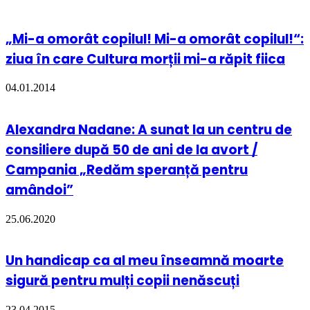
„Mi-a omorât copilul! Mi-a omorât copilul!“:
ziua în care Cultura morții mi-a răpit fiica
04.01.2014
Alexandra Nadane: A sunat la un centru de
consiliere după 50 de ani de la avort /
Campania „Redăm speranță pentru
amândoi”
25.06.2020
Un handicap ca al meu înseamnă moarte
sigură pentru mulți copii nenăscuți
23.04.2015