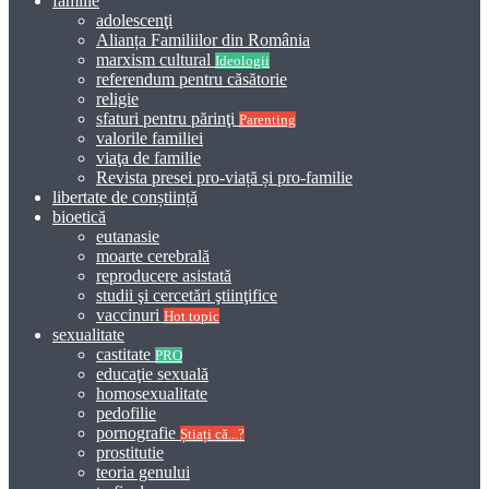
familie
adolescenţi
Alianța Familiilor din România
marxism cultural
Ideologii
referendum pentru căsătorie
religie
sfaturi pentru părinţi
Parenting
valorile familiei
viaţa de familie
Revista presei pro-viață și pro-familie
libertate de conștiință
bioetică
eutanasie
moarte cerebrală
reproducere asistată
studii şi cercetări ştiinţifice
vaccinuri
Hot topic
sexualitate
castitate
PRO
educaţie sexuală
homosexualitate
pedofilie
pornografie
Știați că...?
prostitutie
teoria genului