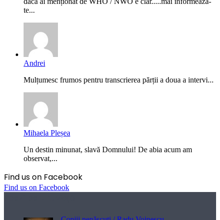
dacă ai menționat de WHO / NWO e clar.....mai informează-
te...
Andrei
Mulțumesc frumos pentru transcrierea părții a doua a intervi...
Mihaela Pleșea
Un destin minunat, slavă Domnului! De abia acum am
observat,...
Find us on Facebook
Find us on Facebook
Poezii pentru viață
Copiii nenăscuți / Radu Voinescu