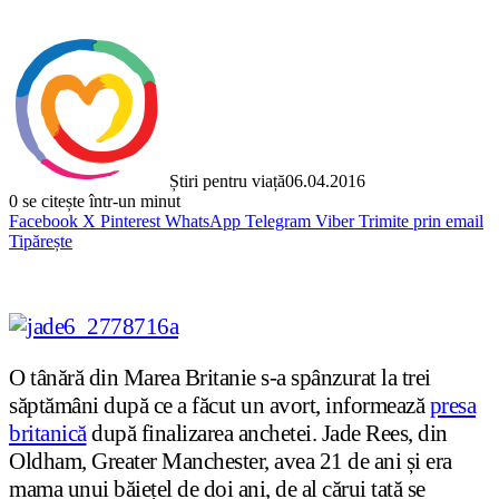
Știri pentru viață
06.04.2016
0
se citește într-un minut
Facebook
X
Pinterest
WhatsApp
Telegram
Viber
Trimite prin email
Tipărește
O tânără din Marea Britanie s-a spânzurat la trei
săptămâni după ce a făcut un avort, informează
presa
britanică
după finalizarea anchetei. Jade Rees, din
Oldham, Greater Manchester, avea 21 de ani și era
mama unui băiețel de doi ani, de al cărui tată se