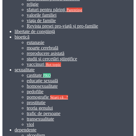
religie
sfaturi pentru părinţi
Parenting
valorile familiei
viaţa de familie
Revista presei pro-viață și pro-familie
libertate de conștiință
bioetică
eutanasie
moarte cerebrală
reproducere asistată
studii şi cercetări ştiinţifice
vaccinuri
Hot topic
sexualitate
castitate
PRO
educaţie sexuală
homosexualitate
pedofilie
pornografie
Știați că...?
prostitutie
teoria genului
trafic de persoane
transexualitate
viol
dependenţe
alcoolism