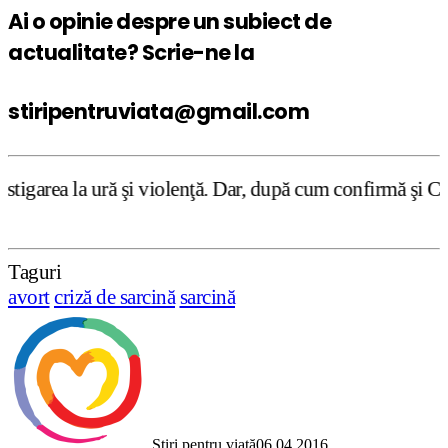
Ai o opinie despre un subiect de
actualitate? Scrie-ne la
stiripentruviata@gmail.com
 şi violenţă. Dar, după cum confirmă şi CEDO în cazul Han
Taguri
avort
criză de sarcină
sarcină
Știri pentru viață
06.04.2016