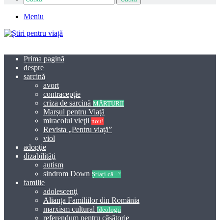
Meniu
Prima pagină
despre
sarcină
avort
contracepție
criza de sarcină
MĂRTURII
Marșul pentru Viață
miracolul vieţii
nou!
Revista „Pentru viață”
viol
adopţie
dizabilităţi
autism
sindrom Down
Știați că...?
familie
adolescenţi
Alianța Familiilor din România
marxism cultural
Ideologii
referendum pentru căsătorie