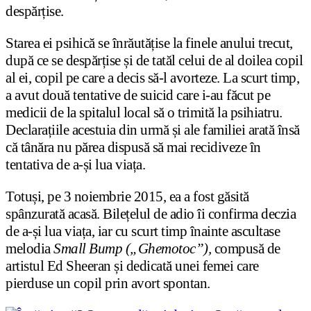
despărțise.
Starea ei psihică se înrăutățise la finele anului trecut,
după ce se despărțise și de tatăl celui de al doilea copil
al ei, copil pe care a decis să-l avorteze. La scurt timp,
a avut două tentative de suicid care i-au făcut pe
medicii de la spitalul local să o trimită la psihiatru.
Declarațiile acestuia din urmă și ale familiei arată însă
că tânăra nu părea dispusă să mai recidiveze în
tentativa de a-și lua viața.
Totuși, pe 3 noiembrie 2015, ea a fost găsită
spânzurată acasă. Bilețelul de adio îi confirma deczia
de a-și lua viața, iar cu scurt timp înainte ascultase
melodia
Small Bump („Ghemotoc”),
compusă de
artistul Ed Sheeran și dedicată unei femei care
pierduse un copil prin avort spontan.