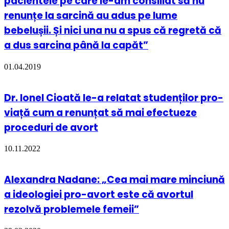
pacientele pe care le-am consiliat să nu
renunțe la sarcină au adus pe lume
bebelușii. Și nici una nu a spus că regretă că
a dus sarcina până la capăt”
01.04.2019
Dr. Ionel Cioată le-a relatat studenților pro-
viață cum a renunțat să mai efectueze
proceduri de avort
10.11.2022
Alexandra Nadane: „Cea mai mare minciună
a ideologiei pro-avort este că avortul
rezolvă problemele femeii”