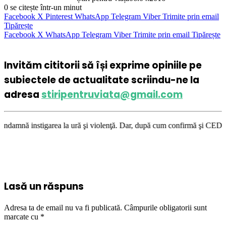
0
se citește într-un minut
Facebook
X
Pinterest
WhatsApp
Telegram
Viber
Trimite prin email
Tipărește
Facebook
X
WhatsApp
Telegram
Viber
Trimite prin email
Tipărește
Invităm cititorii să își exprime opiniile pe
subiectele de actualitate scriindu-ne la
adresa
stiripentruviata@gmail.com
area la ură şi violenţă. Dar, după cum confirmă şi CEDO în cazul Handysi
Lasă un răspuns
Adresa ta de email nu va fi publicată.
Câmpurile obligatorii sunt
marcate cu
*