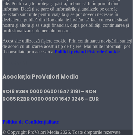
tale. Pentru a ţi le proteja şi păstra, trebuie să fii în primul rând
informat. Dacă ţi se pare că informările şi analizele pe care le
selectăm sunt utile pentru viaţa ta şi se pot dovedi necesare în
dezbaterea publică din România, te invităm să faci cunoscut site-ul
nostru şi altora şi să susţii financiar, după posibilităţi, continuarea şi
profesionalizarea demersului nostru.
Acest site utilizează fișiere cookie. Prin continuarea navigării, sunteți
de acord cu utilizarea acestui tip de fișiere. Mai multe informații pot
fi consultate prin accesarea
Politicii privind Fișierele Cookie
DONEAZĂ!
Asociaţia ProValori Media
RO18 RZBR 0000 0600 1647 3191 – RON
RO85 RZBR 0000 0600 1647 3246 – EUR
Politica de Confidențialitate
© Copyright ProValori Media 2026, Toate drepturile rezervate