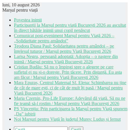
luni, 10 august 2026
Marșul pentru viață
Povestea inimii
Participanții la Marșul pentru viață București 2026 au ascultat
în direct bătăile inimii unui copil nenăscut
Comunicat post-eveniment Marșul pentru Viață 2026 –
„Solidaritate pentru amândoi”
Teodora Diana Paul: Solidaritatea pentru amândoi – pe
înțelesul tuturor / Marșul pentru Viață București 2026
Larisa Negru, persoană adoptată: Adopția – o naștere din
inimă / Marșul pentru Viață București 2026
Cristian Budău: Să nu o împingi spre o alegere pe care
sufletul ei nu și-o dorește. Prin tăcere. Prin distanță. Eu asta
am făcut / Marșul pentru Viață București 2026
Mara Epuraș, Centrul Maternal Sf. Elena: Schimbarea nu ține
de cât de mare ești, ci de cât de mult îți pasă / Marșul pentru
Viață București 2026
Maria Czernin, Pro-Life Europe: Adevărul dă viață. Să nu ne
fie teamă să-l rostim / Marșul pentru Viață București 2026
PS Vincențiu: Prin participarea la Marșul pentru Viață spunem
„Da” iubirii
Noi Marșuri pentru Viață în județul Mureș: Luduș și Iernut
Caută