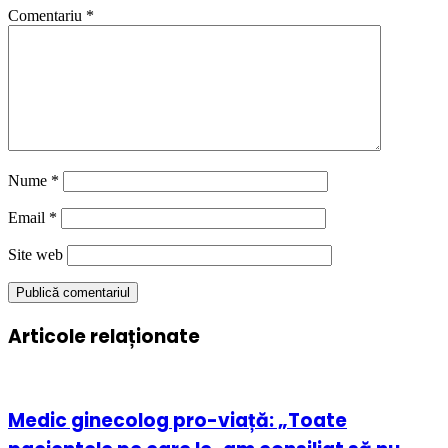
Comentariu
*
Nume
*
Email
*
Site web
Articole relaționate
Medic ginecolog pro-viață: „Toate