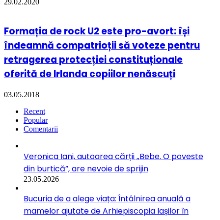
29.02.2020
Formația de rock U2 este pro-avort: își
îndeamnă compatrioții să voteze pentru
retragerea protecției constituționale
oferită de Irlanda copiilor nenăscuți
03.05.2018
Recent
Popular
Comentarii
Veronica Iani, autoarea cărții „Bebe. O poveste
din burtică”, are nevoie de sprijin
23.05.2026
Bucuria de a alege viața: Întâlnirea anuală a
mamelor ajutate de Arhiepiscopia Iașilor în