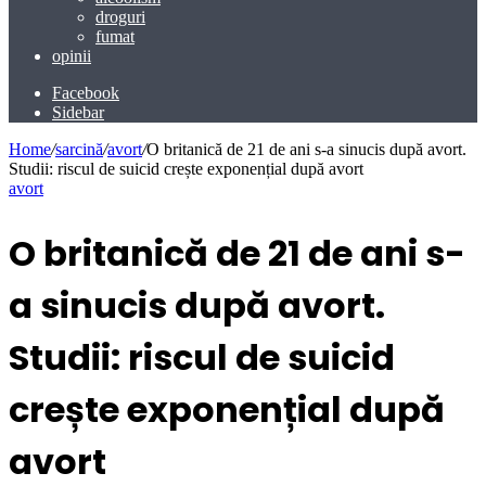
droguri
fumat
opinii
Facebook
Sidebar
Home
/
sarcină
/
avort
/
O britanică de 21 de ani s-a sinucis după avort.
Studii: riscul de suicid crește exponențial după avort
avort
O britanică de 21 de ani s-
a sinucis după avort.
Studii: riscul de suicid
crește exponențial după
avort