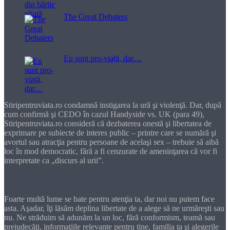
The Great Debaters
Eu sunt pro-viață, dar…
Stiripentruviata.ro condamnă instigarea la ură şi violenţă. Dar, după
cum confirmă şi CEDO în cazul Handyside vs. UK (para 49),
Stiripentruviata.ro consideră că dezbaterea onestă şi libertatea de
exprimare pe subiecte de interes public – printre care se numără şi
avortul sau atracţia pentru persoane de acelaşi sex – trebuie să aibă
loc în mod democratic, fără a fi cenzurate de ameninţarea că vor fi
interpretate ca „discurs al urii”.
Dragă cititorule
Foarte multă lume se bate pentru atenţia ta, dar noi nu putem face
asta. Aşadar, îţi lăsăm deplina libertate de a alege să ne urmăreşti sau
nu. Ne străduim să adunăm la un loc, fără conformism, teamă sau
prejudecăţi, informaţiile relevante pentru tine, familia ta şi alegerile