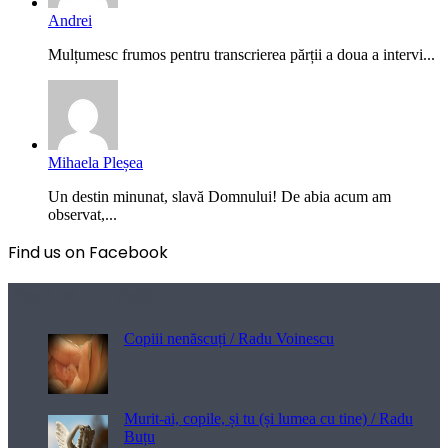
Andrei
Mulțumesc frumos pentru transcrierea părții a doua a intervi...
Mihaela Pleșea
Un destin minunat, slavă Domnului! De abia acum am
observat,...
Find us on Facebook
Poezii pentru viață
Copiii nenăscuți / Radu Voinescu
Murit-ai, copile, și tu (și lumea cu tine) / Radu
Buțu