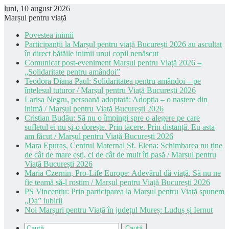
luni, 10 august 2026
Marșul pentru viață
Povestea inimii
Participanții la Marșul pentru viață București 2026 au ascultat
în direct bătăile inimii unui copil nenăscut
Comunicat post-eveniment Marșul pentru Viață 2026 –
„Solidaritate pentru amândoi”
Teodora Diana Paul: Solidaritatea pentru amândoi – pe
înțelesul tuturor / Marșul pentru Viață București 2026
Larisa Negru, persoană adoptată: Adopția – o naștere din
inimă / Marșul pentru Viață București 2026
Cristian Budău: Să nu o împingi spre o alegere pe care
sufletul ei nu și-o dorește. Prin tăcere. Prin distanță. Eu asta
am făcut / Marșul pentru Viață București 2026
Mara Epuraș, Centrul Maternal Sf. Elena: Schimbarea nu ține
de cât de mare ești, ci de cât de mult îți pasă / Marșul pentru
Viață București 2026
Maria Czernin, Pro-Life Europe: Adevărul dă viață. Să nu ne
fie teamă să-l rostim / Marșul pentru Viață București 2026
PS Vincențiu: Prin participarea la Marșul pentru Viață spunem
„Da” iubirii
Noi Marșuri pentru Viață în județul Mureș: Luduș și Iernut
Caută