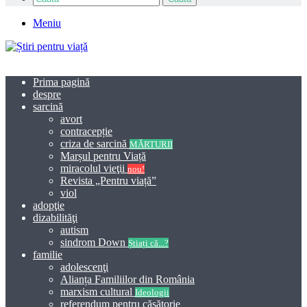
Meniu
Prima pagină
despre
sarcină
avort
contracepție
criza de sarcină
MĂRTURII
Marșul pentru Viață
miracolul vieţii
nou!
Revista „Pentru viață”
viol
adopţie
dizabilităţi
autism
sindrom Down
Știați că...?
familie
adolescenţi
Alianța Familiilor din România
marxism cultural
Ideologii
referendum pentru căsătorie