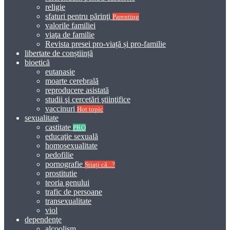
religie
sfaturi pentru părinţi
Parenting
valorile familiei
viaţa de familie
Revista presei pro-viață și pro-familie
libertate de conștiință
bioetică
eutanasie
moarte cerebrală
reproducere asistată
studii şi cercetări ştiinţifice
vaccinuri
Hot topic
sexualitate
castitate
PRO
educaţie sexuală
homosexualitate
pedofilie
pornografie
Știați că...?
prostitutie
teoria genului
trafic de persoane
transexualitate
viol
dependenţe
alcoolism