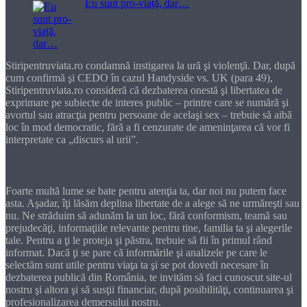
Eu sunt pro-viață, dar…
Stiripentruviata.ro condamnă instigarea la ură şi violenţă. Dar, după
cum confirmă şi CEDO în cazul Handyside vs. UK (para 49),
Stiripentruviata.ro consideră că dezbaterea onestă şi libertatea de
exprimare pe subiecte de interes public – printre care se numără şi
avortul sau atracţia pentru persoane de acelaşi sex – trebuie să aibă
loc în mod democratic, fără a fi cenzurate de ameninţarea că vor fi
interpretate ca „discurs al urii”.
Dragă cititorule
Foarte multă lume se bate pentru atenţia ta, dar noi nu putem face
asta. Aşadar, îţi lăsăm deplina libertate de a alege să ne urmăreşti sau
nu. Ne străduim să adunăm la un loc, fără conformism, teamă sau
prejudecăţi, informaţiile relevante pentru tine, familia ta şi alegerile
tale. Pentru a ţi le proteja şi păstra, trebuie să fii în primul rând
informat. Dacă ţi se pare că informările şi analizele pe care le
selectăm sunt utile pentru viaţa ta şi se pot dovedi necesare în
dezbaterea publică din România, te invităm să faci cunoscut site-ul
nostru şi altora şi să susţii financiar, după posibilităţi, continuarea şi
profesionalizarea demersului nostru.