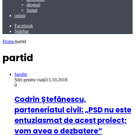
droguri
fumat
opinii
Facebook
Sidebar
Home
/
partid
partid
familie
Știri pentru viață
13.10.2018
0
Codrin Ștefănescu,
parteneriatul civil: „PSD nu este
entuziasmat de acest proiect;
vom avea o dezbatere”