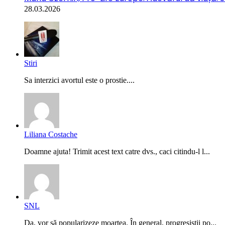
28.03.2026
Stiri
Sa interzici avortul este o prostie....
Liliana Costache
Doamne ajuta! Trimit acest text catre dvs., caci citindu-l l...
SNL
Da, vor să popularizeze moartea. În general, progresiștii po...