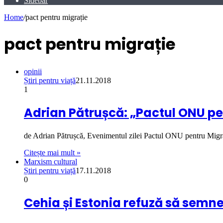
Sidebar
Home
/
pact pentru migrație
pact pentru migrație
opinii
Știri pentru viață
21.11.2018
1
Adrian Pătrușcă: „Pactul ONU pe
de Adrian Pătrușcă, Evenimentul zilei Pactul ONU pentru Mig
Citește mai mult »
Marxism cultural
Știri pentru viață
17.11.2018
0
Cehia și Estonia refuză să semn