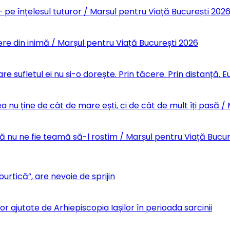
 pe înțelesul tuturor / Marșul pentru Viață București 202
re din inimă / Marșul pentru Viață București 2026
re sufletul ei nu și-o dorește. Prin tăcere. Prin distanță.
 nu ține de cât de mare ești, ci de cât de mult îți pasă /
Să nu ne fie teamă să-l rostim / Marșul pentru Viață Bucu
urtică”, are nevoie de sprijin
r ajutate de Arhiepiscopia Iașilor în perioada sarcinii