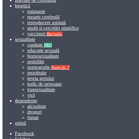
libertate de conștiință
bioetică
eutanasie
moarte cerebrală
reproducere asistată
studii şi cercetări ştiinţifice
vaccinuri
Hot topic
sexualitate
castitate
PRO
educaţie sexuală
homosexualitate
pedofilie
pornografie
Știați că...?
prostitutie
teoria genului
trafic de persoane
transexualitate
viol
dependenţe
alcoolism
droguri
fumat
opinii
Facebook