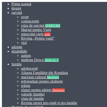
Prima pagină
despre
sarcină
avort
contracepție
criza de sarcină
MĂRTURII
Marșul pentru Viață
miracolul vieţii
nou!
Revista „Pentru viață”
viol
adopţie
dizabilităţi
autism
sindrom Down
Știați că...?
familie
adolescenţi
Alianța Familiilor din România
marxism cultural
Ideologii
referendum pentru căsătorie
religie
sfaturi pentru părinţi
Parenting
valorile familiei
viaţa de familie
Revista presei pro-viață și pro-familie