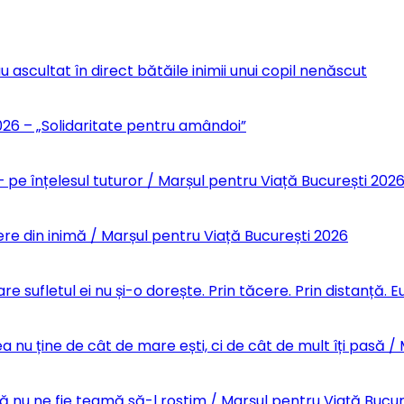
u ascultat în direct bătăile inimii unui copil nenăscut
6 – „Solidaritate pentru amândoi”
 pe înțelesul tuturor / Marșul pentru Viață București 202
re din inimă / Marșul pentru Viață București 2026
re sufletul ei nu și-o dorește. Prin tăcere. Prin distanță.
 nu ține de cât de mare ești, ci de cât de mult îți pasă /
Să nu ne fie teamă să-l rostim / Marșul pentru Viață Bucu