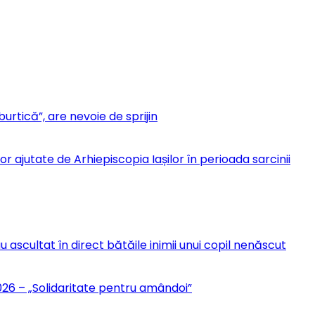
urtică”, are nevoie de sprijin
r ajutate de Arhiepiscopia Iașilor în perioada sarcinii
u ascultat în direct bătăile inimii unui copil nenăscut
6 – „Solidaritate pentru amândoi”