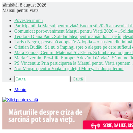
sâmbătă, 8 august 2026
Marșul pentru viață
Povestea inimii
Participanții la Marșul pentru viață București 2026 au ascultat în
Comunicat post-eveniment Marșul pentru Viață 2026 – „Solidar
Teodora Diana Paul: Solidaritatea pentru amândoi – pe înțelesul
Larisa Negru, persoană adoptată: Adopția – o naștere din inimă
Cristian Budău: Să nu o împingi spre o alegere pe care sufletul e
Mara Epuraș, Centrul Maternal Sf. Elena: Schimbarea nu ține de 
Maria Czernin, Pro-Life Europe: Adevărul dă viață. Să nu ne fi
PS Vincențiu: Prin participarea la Marșul pentru Viață spunem „
Noi Marșuri pentru Viață în județul Mureș: Luduș și Iernut
Caută
Meniu