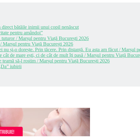
 direct bătăile inimii unui copil nenăscut
itate pentru amândoi”
 tuturor / Marșul pentru Viață București 2026
 / Marșul pentru Viață București 2026
i nu și-o dorește. Prin tăcere. Prin distanță. Eu asta am făcut / Marșul
cât de mare ești, ci de cât de mult îți pasă / Marșul pentru Viață Bucur
e teamă să-l rostim / Marșul pentru Viață București 2026
Da” iubirii