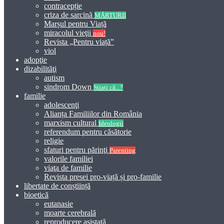
contracepție
criza de sarcină
MĂRTURII
Marșul pentru Viață
miracolul vieţii
nou!
Revista „Pentru viață”
viol
adopţie
dizabilităţi
autism
sindrom Down
Știați că...?
familie
adolescenţi
Alianța Familiilor din România
marxism cultural
Ideologii
referendum pentru căsătorie
religie
sfaturi pentru părinţi
Parenting
valorile familiei
viaţa de familie
Revista presei pro-viață și pro-familie
libertate de conștiință
bioetică
eutanasie
moarte cerebrală
reproducere asistată