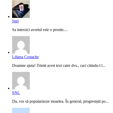
Stiri
Sa interzici avortul este o prostie....
Liliana Costache
Doamne ajuta! Trimit acest text catre dvs., caci citindu-l l...
SNL
Da, vor să popularizeze moartea. În general, progresiștii po...