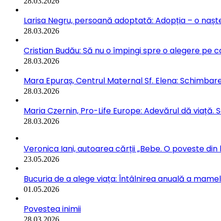
28.03.2026
Larisa Negru, persoană adoptată: Adopția – o naște
28.03.2026
Cristian Budău: Să nu o împingi spre o alegere pe ca
28.03.2026
Mara Epuraș, Centrul Maternal Sf. Elena: Schimbarea
28.03.2026
Maria Czernin, Pro-Life Europe: Adevărul dă viață. 
28.03.2026
Veronica Iani, autoarea cărții „Bebe. O poveste din b
23.05.2026
Bucuria de a alege viața: Întâlnirea anuală a mamelo
01.05.2026
Povestea inimii
28.03.2026