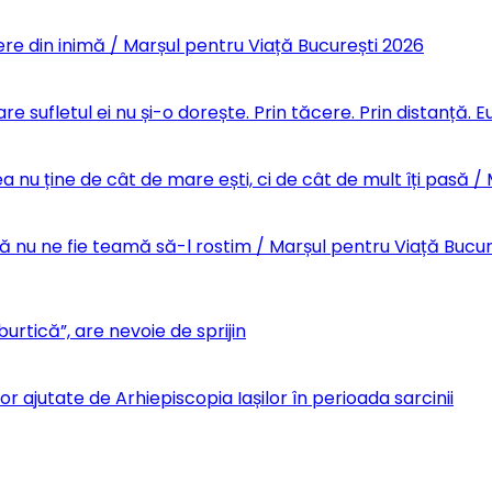
re din inimă / Marșul pentru Viață București 2026
re sufletul ei nu și-o dorește. Prin tăcere. Prin distanță.
 nu ține de cât de mare ești, ci de cât de mult îți pasă /
Să nu ne fie teamă să-l rostim / Marșul pentru Viață Bucu
urtică”, are nevoie de sprijin
r ajutate de Arhiepiscopia Iașilor în perioada sarcinii