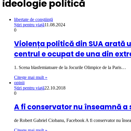
ideologie politică
libertate de conștiință
Știri pentru viață
11.08.2024
0
Violența politică din SUA arată 
centrul e ocupat de una din ext
1. Scena blasfemiatoare de la Jocurile Olimpice de la Paris…
Citește mai mult »
opinii
Știri pentru viață
22.10.2018
0
A fi conservator nu înseamnă a s
de Robert Gabriel Ciobanu, Facebook A fi conservator nu în
Citește mai mult »