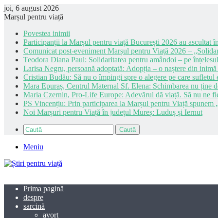
joi, 6 august 2026
Marșul pentru viață
Povestea inimii
Participanții la Marșul pentru viață București 2026 au ascultat în
Comunicat post-eveniment Marșul pentru Viață 2026 – „Solidar
Teodora Diana Paul: Solidaritatea pentru amândoi – pe înțelesul
Larisa Negru, persoană adoptată: Adopția – o naștere din inimă
Cristian Budău: Să nu o împingi spre o alegere pe care sufletul e
Mara Epuraș, Centrul Maternal Sf. Elena: Schimbarea nu ține de 
Maria Czernin, Pro-Life Europe: Adevărul dă viață. Să nu ne fi
PS Vincențiu: Prin participarea la Marșul pentru Viață spunem „
Noi Marșuri pentru Viață în județul Mureș: Luduș și Iernut
Caută
Meniu
Prima pagină
despre
sarcină
avort