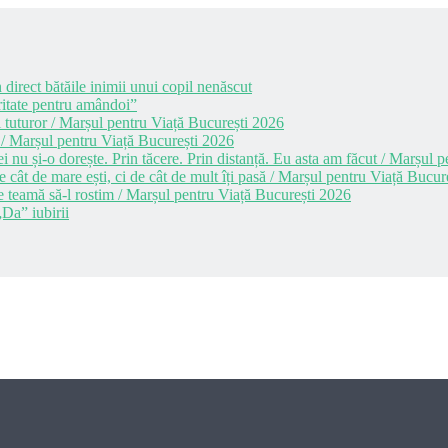
 direct bătăile inimii unui copil nenăscut
itate pentru amândoi”
 tuturor / Marșul pentru Viață București 2026
 / Marșul pentru Viață București 2026
i nu și-o dorește. Prin tăcere. Prin distanță. Eu asta am făcut / Marșul
cât de mare ești, ci de cât de mult îți pasă / Marșul pentru Viață Bucur
e teamă să-l rostim / Marșul pentru Viață București 2026
Da” iubirii