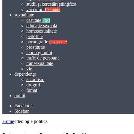
studii şi cercetări ştiinţifice
vaccinuri
Hot topic
sexualitate
castitate
PRO
educaţie sexuală
homosexualitate
pedofilie
pornografie
Știați că...?
prostitutie
teoria genului
trafic de persoane
transexualitate
viol
dependenţe
alcoolism
droguri
fumat
opinii
Facebook
Sidebar
Home
/
ideologie politică