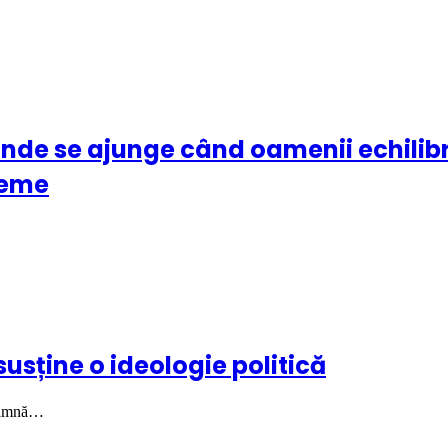
unde se ajunge când oamenii echilibr
reme
usține o ideologie politică
seamnă…