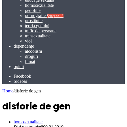
educaţie sexuală
homosexualitate
pedofilie
pornografie
Știați că...?
prostitutie
teoria genului
trafic de persoane
transexualitate
viol
dependenţe
alcoolism
droguri
fumat
opinii
Facebook
Sidebar
Home
/
disforie de gen
disforie de gen
homosexualitate
Știri pentru viață
09.01.2019