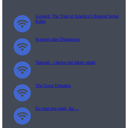
Filme pentru viață
Gosnell: The Trial of America’s Biggest Serial
Killer
Scrisori către Dumnezeu
Tutorial – cățeluș din hârtie pliată
The Great Debaters
Eu sunt pro-viață, dar…