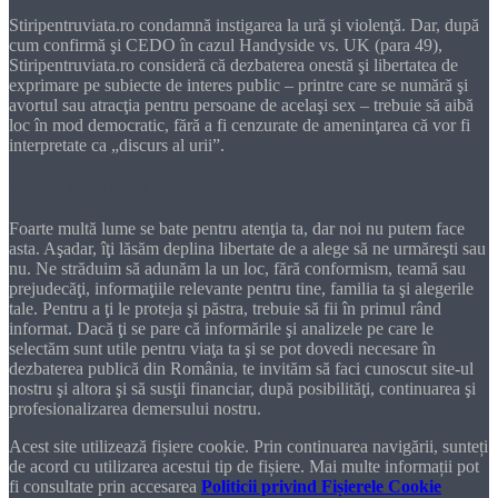
Stiripentruviata.ro condamnă instigarea la ură şi violenţă. Dar, după
cum confirmă şi CEDO în cazul Handyside vs. UK (para 49),
Stiripentruviata.ro consideră că dezbaterea onestă şi libertatea de
exprimare pe subiecte de interes public – printre care se numără şi
avortul sau atracţia pentru persoane de acelaşi sex – trebuie să aibă
loc în mod democratic, fără a fi cenzurate de ameninţarea că vor fi
interpretate ca „discurs al urii”.
Dragă cititorule
Foarte multă lume se bate pentru atenţia ta, dar noi nu putem face
asta. Aşadar, îţi lăsăm deplina libertate de a alege să ne urmăreşti sau
nu. Ne străduim să adunăm la un loc, fără conformism, teamă sau
prejudecăţi, informaţiile relevante pentru tine, familia ta şi alegerile
tale. Pentru a ţi le proteja şi păstra, trebuie să fii în primul rând
informat. Dacă ţi se pare că informările şi analizele pe care le
selectăm sunt utile pentru viaţa ta şi se pot dovedi necesare în
dezbaterea publică din România, te invităm să faci cunoscut site-ul
nostru şi altora şi să susţii financiar, după posibilităţi, continuarea şi
profesionalizarea demersului nostru.
Acest site utilizează fișiere cookie. Prin continuarea navigării, sunteți
de acord cu utilizarea acestui tip de fișiere. Mai multe informații pot
fi consultate prin accesarea
Politicii privind Fișierele Cookie