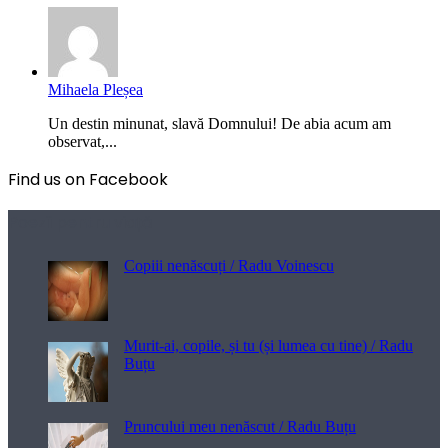
Mihaela Pleșea
Un destin minunat, slavă Domnului! De abia acum am
observat,...
Find us on Facebook
Poezii pentru viață
Copiii nenăscuți / Radu Voinescu
Murit-ai, copile, și tu (și lumea cu tine) / Radu
Buțu
Pruncului meu nenăscut / Radu Buțu