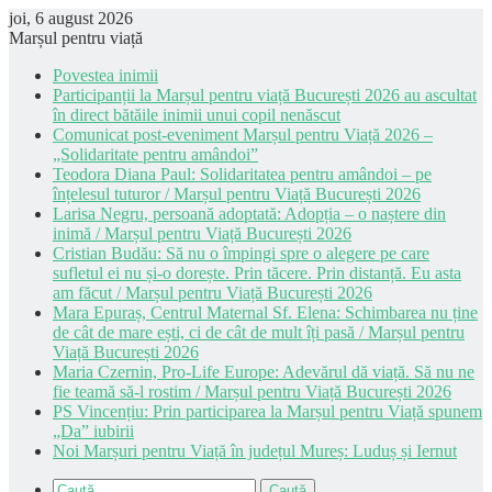
joi, 6 august 2026
Marșul pentru viață
Povestea inimii
Participanții la Marșul pentru viață București 2026 au ascultat
în direct bătăile inimii unui copil nenăscut
Comunicat post-eveniment Marșul pentru Viață 2026 –
„Solidaritate pentru amândoi”
Teodora Diana Paul: Solidaritatea pentru amândoi – pe
înțelesul tuturor / Marșul pentru Viață București 2026
Larisa Negru, persoană adoptată: Adopția – o naștere din
inimă / Marșul pentru Viață București 2026
Cristian Budău: Să nu o împingi spre o alegere pe care
sufletul ei nu și-o dorește. Prin tăcere. Prin distanță. Eu asta
am făcut / Marșul pentru Viață București 2026
Mara Epuraș, Centrul Maternal Sf. Elena: Schimbarea nu ține
de cât de mare ești, ci de cât de mult îți pasă / Marșul pentru
Viață București 2026
Maria Czernin, Pro-Life Europe: Adevărul dă viață. Să nu ne
fie teamă să-l rostim / Marșul pentru Viață București 2026
PS Vincențiu: Prin participarea la Marșul pentru Viață spunem
„Da” iubirii
Noi Marșuri pentru Viață în județul Mureș: Luduș și Iernut
Caută