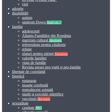
viol
adopţie
dizabilităţi
autism
sindrom Down
Știați că...?
familie
adolescenţi
Alianța Familiilor din România
marxism cultural
Ideologii
referendum pentru căsătorie
religie
sfaturi pentru părinţi
Parenting
valorile familiei
viaţa de familie
Revista presei pro-viață și pro-familie
libertate de conștiință
bioetică
eutanasie
moarte cerebrală
reproducere asistată
studii şi cercetări ştiinţifice
vaccinuri
Hot topic
sexualitate
castitate
PRO