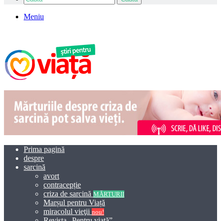
Meniu
Prima pagină
despre
sarcină
avort
contracepție
criza de sarcină
MĂRTURII
Marșul pentru Viață
miracolul vieţii
nou!
Revista „Pentru viață”