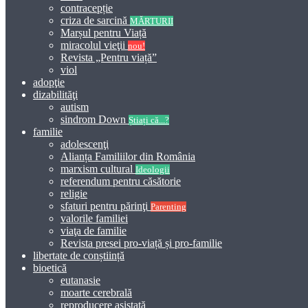
contracepție
criza de sarcină
MĂRTURII
Marșul pentru Viață
miracolul vieţii
nou!
Revista „Pentru viață”
viol
adopţie
dizabilităţi
autism
sindrom Down
Știați că...?
familie
adolescenţi
Alianța Familiilor din România
marxism cultural
Ideologii
referendum pentru căsătorie
religie
sfaturi pentru părinţi
Parenting
valorile familiei
viaţa de familie
Revista presei pro-viață și pro-familie
libertate de conștiință
bioetică
eutanasie
moarte cerebrală
reproducere asistată