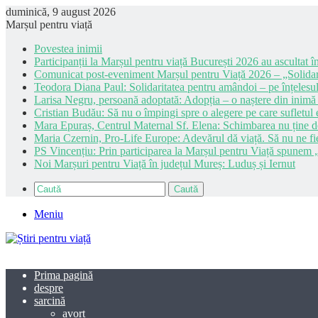
duminică, 9 august 2026
Marșul pentru viață
Povestea inimii
Participanții la Marșul pentru viață București 2026 au ascultat în
Comunicat post-eveniment Marșul pentru Viață 2026 – „Solidar
Teodora Diana Paul: Solidaritatea pentru amândoi – pe înțelesul
Larisa Negru, persoană adoptată: Adopția – o naștere din inimă
Cristian Budău: Să nu o împingi spre o alegere pe care sufletul e
Mara Epuraș, Centrul Maternal Sf. Elena: Schimbarea nu ține de 
Maria Czernin, Pro-Life Europe: Adevărul dă viață. Să nu ne fi
PS Vincențiu: Prin participarea la Marșul pentru Viață spunem „
Noi Marșuri pentru Viață în județul Mureș: Luduș și Iernut
Caută
Meniu
Prima pagină
despre
sarcină
avort