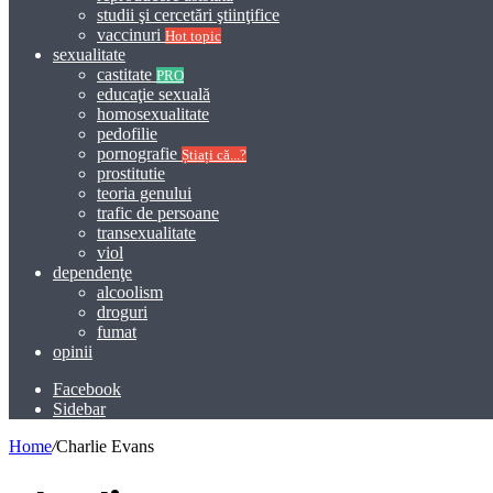
studii şi cercetări ştiinţifice
vaccinuri
Hot topic
sexualitate
castitate
PRO
educaţie sexuală
homosexualitate
pedofilie
pornografie
Știați că...?
prostitutie
teoria genului
trafic de persoane
transexualitate
viol
dependenţe
alcoolism
droguri
fumat
opinii
Facebook
Sidebar
Home
/
Charlie Evans