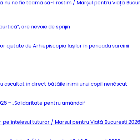
Să nu ne fie teamă să-l rostim / Marșul pentru Viață Bucu
urtică”, are nevoie de sprijin
r ajutate de Arhiepiscopia Iașilor în perioada sarcinii
u ascultat în direct bătăile inimii unui copil nenăscut
6 – „Solidaritate pentru amândoi”
 pe înțelesul tuturor / Marșul pentru Viață București 202