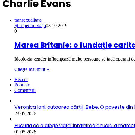
Charlie Evans
transexualitate
Știri pentru viață
08.10.2019
0
Marea Britanie: o fundație carita
Ideologia gender influențează multe persoane să facă operații
Citește mai mult »
Recent
Popular
Comentarii
Veronica Iani, autoarea cărții „Bebe. O poveste din b
23.05.2026
Bucuria de a alege viața: Întâlnirea anuală a mamelo
01.05.2026