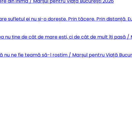
re din inimă / Marșul pentru Viață București 2026
re sufletul ei nu și-o dorește. Prin tăcere. Prin distanță.
 nu ține de cât de mare ești, ci de cât de mult îți pasă /
Să nu ne fie teamă să-l rostim / Marșul pentru Viață Bucu