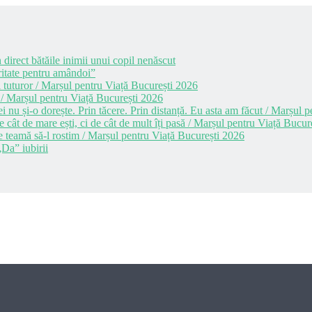
 direct bătăile inimii unui copil nenăscut
itate pentru amândoi”
 tuturor / Marșul pentru Viață București 2026
 / Marșul pentru Viață București 2026
i nu și-o dorește. Prin tăcere. Prin distanță. Eu asta am făcut / Marșul
cât de mare ești, ci de cât de mult îți pasă / Marșul pentru Viață Bucur
e teamă să-l rostim / Marșul pentru Viață București 2026
Da” iubirii