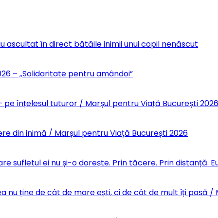
u ascultat în direct bătăile inimii unui copil nenăscut
6 – „Solidaritate pentru amândoi”
 pe înțelesul tuturor / Marșul pentru Viață București 202
re din inimă / Marșul pentru Viață București 2026
re sufletul ei nu și-o dorește. Prin tăcere. Prin distanță.
 nu ține de cât de mare ești, ci de cât de mult îți pasă /