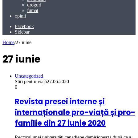
droguri
fumat
opinii
Facebook
Sidebar
Home
/
27 iunie
27 iunie
Uncategorized
Știri pentru viață
27.06.2020
0
Revista presei interne și
internaționale pro-viață și pro-
familie din 27 iunie 2020
Rectorul unei universități canadiene demisionează după ce a