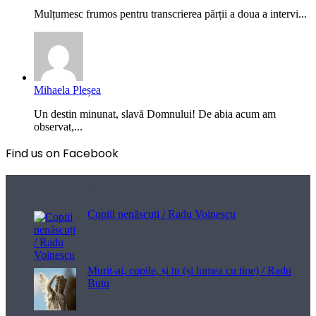
Mulțumesc frumos pentru transcrierea părții a doua a intervi...
Mihaela Pleșea
Un destin minunat, slavă Domnului! De abia acum am
observat,...
Find us on Facebook
Poezii pentru viață
Copiii nenăscuți / Radu Voinescu
Murit-ai, copile, și tu (și lumea cu tine) / Radu
Buțu