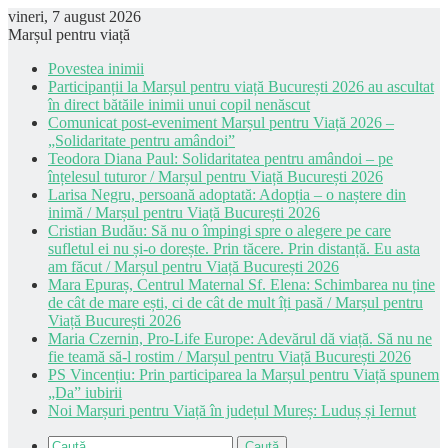
vineri, 7 august 2026
Marșul pentru viață
Povestea inimii
Participanții la Marșul pentru viață București 2026 au ascultat
în direct bătăile inimii unui copil nenăscut
Comunicat post-eveniment Marșul pentru Viață 2026 –
„Solidaritate pentru amândoi”
Teodora Diana Paul: Solidaritatea pentru amândoi – pe
înțelesul tuturor / Marșul pentru Viață București 2026
Larisa Negru, persoană adoptată: Adopția – o naștere din
inimă / Marșul pentru Viață București 2026
Cristian Budău: Să nu o împingi spre o alegere pe care
sufletul ei nu și-o dorește. Prin tăcere. Prin distanță. Eu asta
am făcut / Marșul pentru Viață București 2026
Mara Epuraș, Centrul Maternal Sf. Elena: Schimbarea nu ține
de cât de mare ești, ci de cât de mult îți pasă / Marșul pentru
Viață București 2026
Maria Czernin, Pro-Life Europe: Adevărul dă viață. Să nu ne
fie teamă să-l rostim / Marșul pentru Viață București 2026
PS Vincențiu: Prin participarea la Marșul pentru Viață spunem
„Da” iubirii
Noi Marșuri pentru Viață în județul Mureș: Luduș și Iernut
Caută