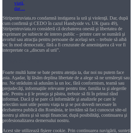
Stiripentruviata.ro condamnă instigarea la ură şi violenţă. Dar, după
cum confirmă şi CEDO în cazul Handyside vs. UK (para 49),
Stiripentruviata.ro consideră că dezbaterea onestă şi libertatea de
exprimare pe subiecte de interes public – printre care se numără şi
avortul sau atracţia pentru persoane de acelaşi sex – trebuie să aibă
loc în mod democratic, fără a fi cenzurate de ameninţarea că vor fi
interpretate ca „discurs al urii”.
Dragă cititorule
Foarte multă lume se bate pentru atenţia ta, dar noi nu putem face
asta. Aşadar, îţi lăsăm deplina libertate de a alege să ne urmăreşti sau
nu. Ne străduim să adunăm la un loc, fără conformism, teamă sau
prejudecăţi, informaţiile relevante pentru tine, familia ta şi alegerile
tale. Pentru a ţi le proteja şi păstra, trebuie să fii în primul rând
informat. Dacă ţi se pare că informările şi analizele pe care le
selectăm sunt utile pentru viaţa ta şi se pot dovedi necesare în
dezbaterea publică din România, te invităm să faci cunoscut site-ul
nostru şi altora şi să susţii financiar, după posibilităţi, continuarea şi
profesionalizarea demersului nostru.
Acest site utilizează fișiere cookie. Prin continuarea navigării, sunteți