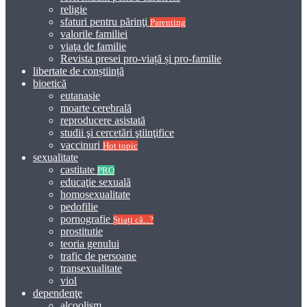
religie
sfaturi pentru părinţi
Parenting
valorile familiei
viaţa de familie
Revista presei pro-viață și pro-familie
libertate de conștiință
bioetică
eutanasie
moarte cerebrală
reproducere asistată
studii şi cercetări ştiinţifice
vaccinuri
Hot topic
sexualitate
castitate
PRO
educaţie sexuală
homosexualitate
pedofilie
pornografie
Știați că...?
prostitutie
teoria genului
trafic de persoane
transexualitate
viol
dependenţe
alcoolism