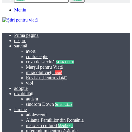
Meniu
Prima pagină
despre
sarcină
avort
contracepție
criza de sarcină
MĂRTURII
Marșul pentru Viață
miracolul vieţii
nou!
Revista „Pentru viață”
viol
adopţie
dizabilităţi
autism
sindrom Down
Știați că...?
familie
adolescenţi
Alianța Familiilor din România
marxism cultural
Ideologii
referendum pentru căsătorie