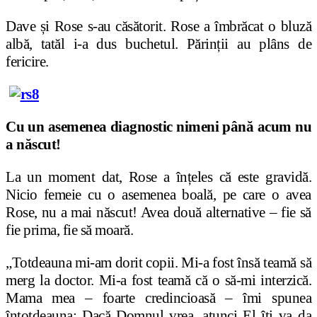
Dave și Rose s-au căsătorit. Rose a îmbrăcat o bluză
albă, tatăl i-a dus buchetul. Părinții au plâns de
fericire.
Cu un asemenea diagnostic nimeni până acum nu
a născut!
La un moment dat, Rose a înțeles că este gravidă.
Nicio femeie cu o asemenea boală, pe care o avea
Rose, nu a mai născut! Avea două alternative – fie să
fie prima, fie să moară.
„Totdeauna mi-am dorit copii. Mi-a fost însă teamă să
merg la doctor. Mi-a fost teamă că o să-mi interzică.
Mama mea – foarte credincioasă – îmi spunea
întotdeauna: Dacă Domnul vrea, atunci El îți va da