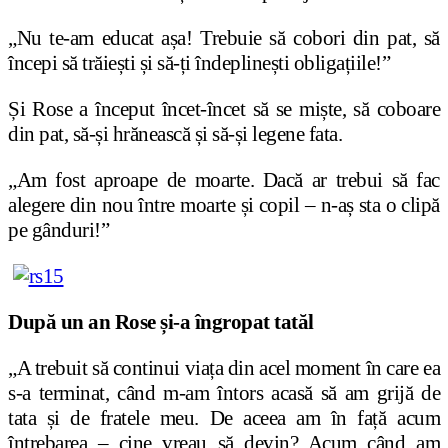
„Nu te-am educat așa! Trebuie să cobori din pat, să
începi să trăiești și să-ți îndeplinești obligațiile!”
Și Rose a început încet-încet să se miște, să coboare
din pat, să-și hrănească și să-și legene fata.
„Am fost aproape de moarte. Dacă ar trebui să fac
alegere din nou între moarte și copil – n-aș sta o clipă
pe gânduri!”
După un an Rose și-a îngropat tatăl
„A trebuit să continui viața din acel moment în care ea
s-a terminat, când m-am întors acasă să am grijă de
tata și de fratele meu. De aceea am în față acum
întrebarea – cine vreau să devin? Acum când am