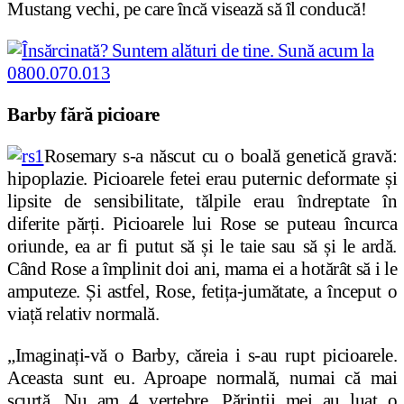
Mustang vechi, pe care încă visează să îl conducă!
Barby fără picioare
Rosemary s-a născut cu o boală genetică gravă:
hipoplazie. Picioarele fetei erau puternic deformate și
lipsite de sensibilitate, tălpile erau îndreptate în
diferite părți. Picioarele lui Rose se puteau încurca
oriunde, ea ar fi putut să și le taie sau să și le ardă.
Când Rose a împlinit doi ani, mama ei a hotărât să i le
amputeze. Și astfel, Rose, fetița-jumătate, a început o
viață relativ normală.
„Imaginați-vă o Barby, căreia i s-au rupt picioarele.
Aceasta sunt eu. Aproape normală, numai că mai
scurtă. Nu am 4 vertebre. Părinții mei au luat o