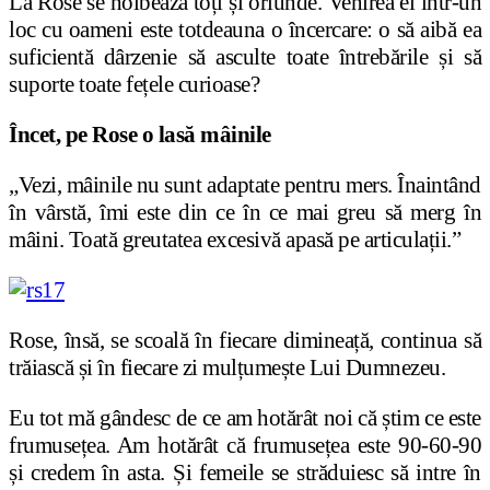
La Rose se holbează toți și oriunde. Venirea ei într-un
loc cu oameni este totdeauna o încercare: o să aibă ea
suficientă dârzenie să asculte toate întrebările și să
suporte toate fețele curioase?
Încet, pe Rose o lasă mâinile
„Vezi, mâinile nu sunt adaptate pentru mers. Înaintând
în vârstă, îmi este din ce în ce mai greu să merg în
mâini. Toată greutatea excesivă apasă pe articulații.”
Rose, însă, se scoală în fiecare dimineață, continua să
trăiască și în fiecare zi mulțumește Lui Dumnezeu.
Eu tot mă gândesc de ce am hotărât noi că știm ce este
frumusețea. Am hotărât că frumusețea este 90-60-90
și credem în asta. Și femeile se străduiesc să intre în