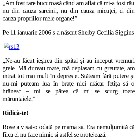
„Am fost tare bucuroasă când am aflat că mi-a fost rău
nu din cauza sarcinii, nu din cauza micuței, ci din
cauza propriilor mele organe!”
Pe 11 ianuarie 2006 s-a născut Shelby Cecilia Siggins
„Ne-au făcut ieșirea din spital și au început vremuri
grele. Mă dureau toate, mă deplasam cu greutate, am
intrat tot mai mult în depresie. Stăteam fără putere și
nu-mi puteam lua în brațe nici măcar fetița să o
hrănesc – mi se părea că mi se scurg toate
măruntaiele.”
Ridică-te!
Rose a visat-o odată pe mama sa. Era nemulțumită că
fiica ei nu face nimic și astfel se protejează: