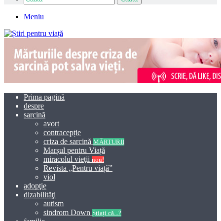
Meniu
Prima pagină
despre
sarcină
avort
contracepție
criza de sarcină
MĂRTURII
Marșul pentru Viață
miracolul vieţii
nou!
Revista „Pentru viață”
viol
adopţie
dizabilităţi
autism
sindrom Down
Știați că...?