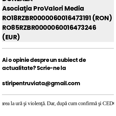
Asociaţia ProValori Media
RO18RZBR0000060016473191 (RON)
RO85RZBR0000060016473246
(EUR)
Ai o opinie despre un subiect de
actualitate? Scrie-ne la
stiripentruviata@gmail.com
lenţă. Dar, după cum confirmă şi CEDO în cazul Handyside 