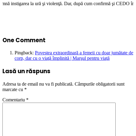
 ură şi violenţă. Dar, după cum confirmă şi CEDO în cazul Handyside vs. 
One Comment
Pingback:
Povestea extraordinară a femeii cu doar jumătate de
corp, dar cu o viaţă împlinită | Marşul pentru viaţă
Lasă un răspuns
Adresa ta de email nu va fi publicată.
Câmpurile obligatorii sunt
marcate cu
*
Comentariu
*