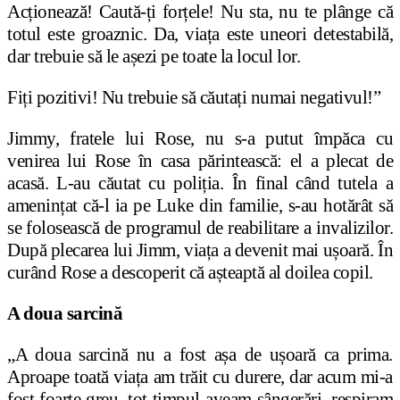
Acționează! Caută-ți forțele! Nu sta, nu te plânge că
totul este groaznic. Da, viața este uneori detestabilă,
dar trebuie să le așezi pe toate la locul lor.
Fiți pozitivi! Nu trebuie să căutați numai negativul!”
Jimmy, fratele lui Rose, nu s-a putut împăca cu
venirea lui Rose în casa părintească: el a plecat de
acasă. L-au căutat cu poliția. În final când tutela a
amenințat că-l ia pe Luke din familie, s-au hotărât să
se folosească de programul de reabilitare a invalizilor.
După plecarea lui Jimm, viața a devenit mai ușoară. În
curând Rose a descoperit că așteaptă al doilea copil.
A doua sarcină
„A doua sarcină nu a fost așa de ușoară ca prima.
Aproape toată viața am trăit cu durere, dar acum mi-a
fost foarte greu, tot timpul aveam sângerări, respiram