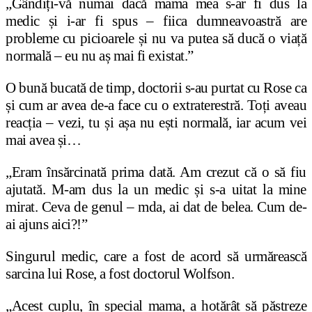
„Gândiți-vă numai dacă mama mea s-ar fi dus la
medic și i-ar fi spus – fiica dumneavoastră are
probleme cu picioarele și nu va putea să ducă o viață
normală – eu nu aș mai fi existat.”
O bună bucată de timp, doctorii s-au purtat cu Rose ca
și cum ar avea de-a face cu o extraterestră. Toți aveau
reacția – vezi, tu și așa nu ești normală, iar acum vei
mai avea și…
„Eram însărcinată prima dată. Am crezut că o să fiu
ajutată. M-am dus la un medic și s-a uitat la mine
mirat. Ceva de genul – mda, ai dat de belea. Cum de-
ai ajuns aici?!”
Singurul medic, care a fost de acord să urmărească
sarcina lui Rose, a fost doctorul Wolfson.
„Acest cuplu, în special mama, a hotărât să păstreze