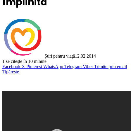
împlinită
Știri pentru viață
12.02.2014
1
se citește în 10 minute
Facebook
X
Pinterest
WhatsApp
Telegram
Viber
Trimite prin email
Tipărește