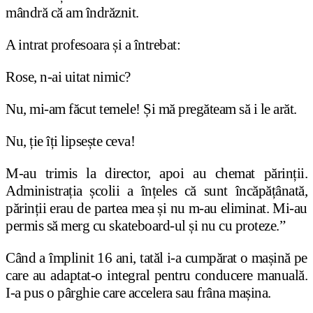
mândră că am îndrăznit.
A intrat profesoara și a întrebat:
Rose, n-ai uitat nimic?
Nu, mi-am făcut temele! Și mă pregăteam să i le arăt.
Nu, ție îți lipsește ceva!
M-au trimis la director, apoi au chemat părinții.
Administrația școlii a înțeles că sunt încăpățânată,
părinții erau de partea mea și nu m-au eliminat. Mi-au
permis să merg cu skateboard-ul și nu cu proteze.”
Când a împlinit 16 ani, tatăl i-a cumpărat o mașină pe
care au adaptat-o integral pentru conducere manuală.
I-a pus o pârghie care accelera sau frâna mașina.