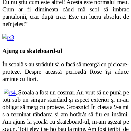
Eu nu știu cum este altfel! Acesta este normalul meu.
Cum ar fi dimineața când mă scol să îmbrac
pantalonii, crac după crac. Este un lucru absolut de
neînțeles!”
Ajung cu skateboard-ul
În școală s-au străduit să o facă să meargă cu picioare-
proteze. Despre această perioadă Rose își aduce
aminte cu fiori.
„Școala a fost un coșmar. Au vrut să ne pună pe
toți sub un singur standard și aspect exterior și m-au
obligat să merg cu proteze. Groaznic! În clasa a 9-a mi
s-a terminat răbdarea și am hotărât să fiu eu însămi.
Am ajuns la școală cu skateboard-ul, m-am așezat pe
scaun. Toți elevii se holbau la mine. Am fost teribil de