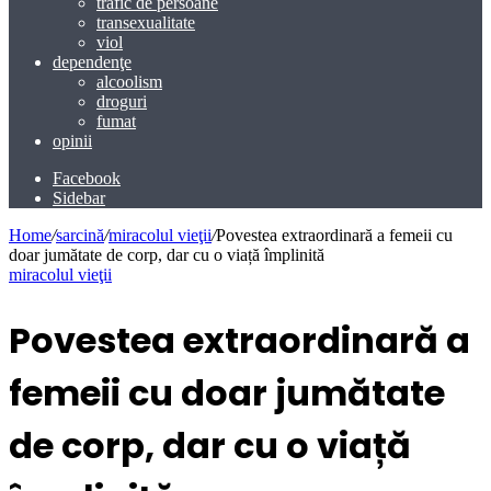
trafic de persoane
transexualitate
viol
dependenţe
alcoolism
droguri
fumat
opinii
Facebook
Sidebar
Home
/
sarcină
/
miracolul vieţii
/
Povestea extraordinară a femeii cu
doar jumătate de corp, dar cu o viață împlinită
miracolul vieţii
Povestea extraordinară a
femeii cu doar jumătate
de corp, dar cu o viață