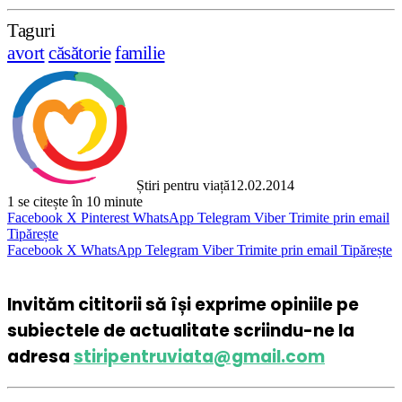
Taguri
avort
căsătorie
familie
Știri pentru viață
12.02.2014
1
se citește în 10 minute
Facebook
X
Pinterest
WhatsApp
Telegram
Viber
Trimite prin email
Tipărește
Facebook
X
WhatsApp
Telegram
Viber
Trimite prin email
Tipărește
Invităm cititorii să își exprime opiniile pe
subiectele de actualitate scriindu-ne la
adresa
stiripentruviata@gmail.com