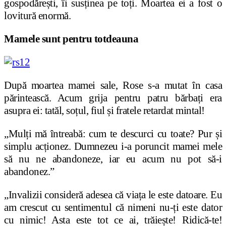
gospodărești, îi susținea pe toți. Moartea ei a fost o
lovitură enormă.
Mamele sunt pentru totdeauna
După moartea mamei sale, Rose s-a mutat în casa
părintească. Acum grija pentru patru bărbați era
asupra ei: tatăl, soțul, fiul și fratele retardat mintal!
„Mulți mă întreabă: cum te descurci cu toate? Pur și
simplu acționez. Dumnezeu i-a poruncit mamei mele
să nu ne abandoneze, iar eu acum nu pot să-i
abandonez.”
„Invalizii consideră adesea că viața le este datoare. Eu
am crescut cu sentimentul că nimeni nu-ți este dator
cu nimic! Asta este tot ce ai, trăiește! Ridică-te!