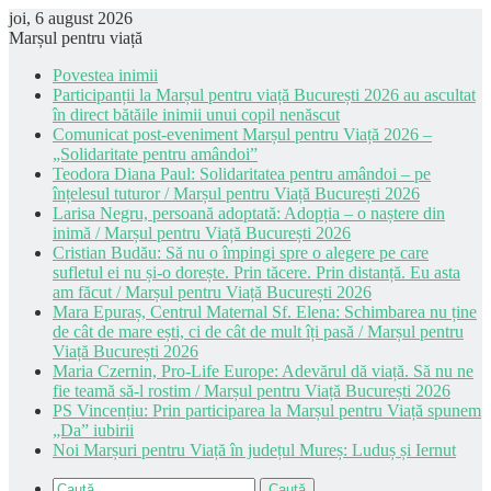
joi, 6 august 2026
Marșul pentru viață
Povestea inimii
Participanții la Marșul pentru viață București 2026 au ascultat
în direct bătăile inimii unui copil nenăscut
Comunicat post-eveniment Marșul pentru Viață 2026 –
„Solidaritate pentru amândoi”
Teodora Diana Paul: Solidaritatea pentru amândoi – pe
înțelesul tuturor / Marșul pentru Viață București 2026
Larisa Negru, persoană adoptată: Adopția – o naștere din
inimă / Marșul pentru Viață București 2026
Cristian Budău: Să nu o împingi spre o alegere pe care
sufletul ei nu și-o dorește. Prin tăcere. Prin distanță. Eu asta
am făcut / Marșul pentru Viață București 2026
Mara Epuraș, Centrul Maternal Sf. Elena: Schimbarea nu ține
de cât de mare ești, ci de cât de mult îți pasă / Marșul pentru
Viață București 2026
Maria Czernin, Pro-Life Europe: Adevărul dă viață. Să nu ne
fie teamă să-l rostim / Marșul pentru Viață București 2026
PS Vincențiu: Prin participarea la Marșul pentru Viață spunem
„Da” iubirii
Noi Marșuri pentru Viață în județul Mureș: Luduș și Iernut
Caută