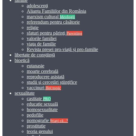
familie
adolescenţi
Alianța Familiilor din România
marxism cultural
Ideologii
referendum pentru căsătorie
religie
sfaturi pentru părinţi
Parenting
valorile familiei
viaţa de familie
Revista presei pro-viață și pro-familie
libertate de conștiință
bioetică
eutanasie
moarte cerebrală
reproducere asistată
studii şi cercetări ştiinţifice
vaccinuri
Hot topic
sexualitate
castitate
PRO
educaţie sexuală
homosexualitate
pedofilie
pornografie
Știați că...?
prostitutie
teoria genului