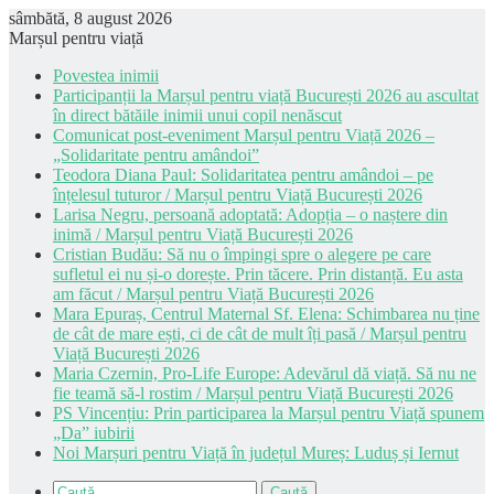
sâmbătă, 8 august 2026
Marșul pentru viață
Povestea inimii
Participanții la Marșul pentru viață București 2026 au ascultat
în direct bătăile inimii unui copil nenăscut
Comunicat post-eveniment Marșul pentru Viață 2026 –
„Solidaritate pentru amândoi”
Teodora Diana Paul: Solidaritatea pentru amândoi – pe
înțelesul tuturor / Marșul pentru Viață București 2026
Larisa Negru, persoană adoptată: Adopția – o naștere din
inimă / Marșul pentru Viață București 2026
Cristian Budău: Să nu o împingi spre o alegere pe care
sufletul ei nu și-o dorește. Prin tăcere. Prin distanță. Eu asta
am făcut / Marșul pentru Viață București 2026
Mara Epuraș, Centrul Maternal Sf. Elena: Schimbarea nu ține
de cât de mare ești, ci de cât de mult îți pasă / Marșul pentru
Viață București 2026
Maria Czernin, Pro-Life Europe: Adevărul dă viață. Să nu ne
fie teamă să-l rostim / Marșul pentru Viață București 2026
PS Vincențiu: Prin participarea la Marșul pentru Viață spunem
„Da” iubirii
Noi Marșuri pentru Viață în județul Mureș: Luduș și Iernut
Caută