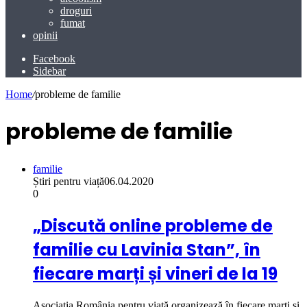
droguri
fumat
opinii
Facebook
Sidebar
Home
/
probleme de familie
probleme de familie
familie
Știri pentru viață
06.04.2020
0
„Discută online probleme de
familie cu Lavinia Stan”, în
fiecare marți și vineri de la 19
Asociația România pentru viață organizează în fiecare marți și