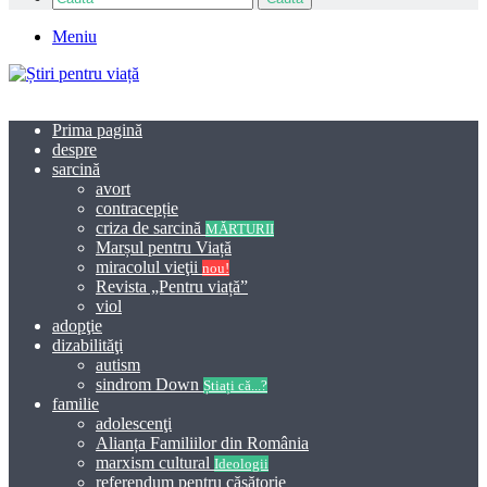
Meniu
Prima pagină
despre
sarcină
avort
contracepție
criza de sarcină
MĂRTURII
Marșul pentru Viață
miracolul vieţii
nou!
Revista „Pentru viață”
viol
adopţie
dizabilităţi
autism
sindrom Down
Știați că...?
familie
adolescenţi
Alianța Familiilor din România
marxism cultural
Ideologii
referendum pentru căsătorie