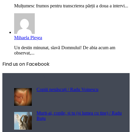
Mulțumesc frumos pentru transcrierea părții a doua a intervi...
Mihaela Pleșea
Un destin minunat, slavă Domnului! De abia acum am
observat,...
Find us on Facebook
Poezii pentru viață
Copiii nenăscuți / Radu Voinescu
Murit-ai, copile, și tu (și lumea cu tine) / Radu
Buțu