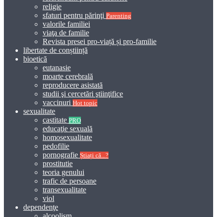
religie
sfaturi pentru părinţi
Parenting
valorile familiei
viaţa de familie
Revista presei pro-viață și pro-familie
libertate de conștiință
bioetică
eutanasie
moarte cerebrală
reproducere asistată
studii şi cercetări ştiinţifice
vaccinuri
Hot topic
sexualitate
castitate
PRO
educaţie sexuală
homosexualitate
pedofilie
pornografie
Știați că...?
prostitutie
teoria genului
trafic de persoane
transexualitate
viol
dependenţe
alcoolism