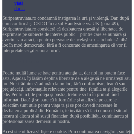
Stiripentruviata.ro condamnă instigarea la ură şi violenţă. Dar, după
cum confirmă şi CEDO în cazul Handyside vs. UK (para 49),
Stiripentruviata.ro consideră că dezbaterea onestă şi libertatea de
exprimare pe subiecte de interes public – printre care se numără şi
avortul sau atracţia pentru persoane de acelaşi sex – trebuie să aibă
loc în mod democratic, fără a fi cenzurate de ameninţarea că vor fi
interpretate ca „discurs al urii”.
Dragă cititorule
Foarte multă lume se bate pentru atenţia ta, dar noi nu putem face
asta. Aşadar, îţi lăsăm deplina libertate de a alege să ne urmăreşti sau
nu. Ne străduim să adunăm la un loc, fără conformism, teamă sau
prejudecăţi, informaţiile relevante pentru tine, familia ta şi alegerile
tale. Pentru a ţi le proteja şi păstra, trebuie să fii în primul rând
informat. Dacă ţi se pare că informările şi analizele pe care le
selectăm sunt utile pentru viaţa ta şi se pot dovedi necesare în
dezbaterea publică din România, te invităm să faci cunoscut site-ul
nostru şi altora şi să susţii financiar, după posibilităţi, continuarea şi
profesionalizarea demersului nostru.
Acest site utilizează fișiere cookie. Prin continuarea navigării, sunteți