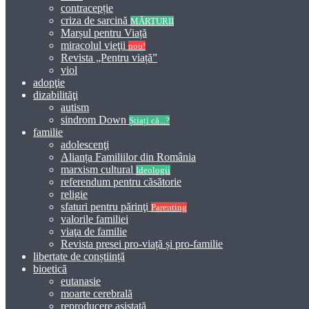
contracepție
criza de sarcină
MĂRTURII
Marșul pentru Viață
miracolul vieţii
nou!
Revista „Pentru viață”
viol
adopţie
dizabilităţi
autism
sindrom Down
Știați că...?
familie
adolescenţi
Alianța Familiilor din România
marxism cultural
Ideologii
referendum pentru căsătorie
religie
sfaturi pentru părinţi
Parenting
valorile familiei
viaţa de familie
Revista presei pro-viață și pro-familie
libertate de conștiință
bioetică
eutanasie
moarte cerebrală
reproducere asistată