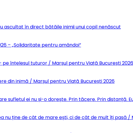
u ascultat în direct bătăile inimii unui copil nenăscut
6 – „Solidaritate pentru amândoi”
 pe înțelesul tuturor / Marșul pentru Viață București 202
re din inimă / Marșul pentru Viață București 2026
re sufletul ei nu și-o dorește. Prin tăcere. Prin distanță.
 nu ține de cât de mare ești, ci de cât de mult îți pasă /