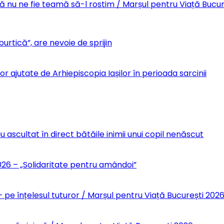
Să nu ne fie teamă să-l rostim / Marșul pentru Viață Bucu
urtică”, are nevoie de sprijin
r ajutate de Arhiepiscopia Iașilor în perioada sarcinii
u ascultat în direct bătăile inimii unui copil nenăscut
6 – „Solidaritate pentru amândoi”
 pe înțelesul tuturor / Marșul pentru Viață București 202