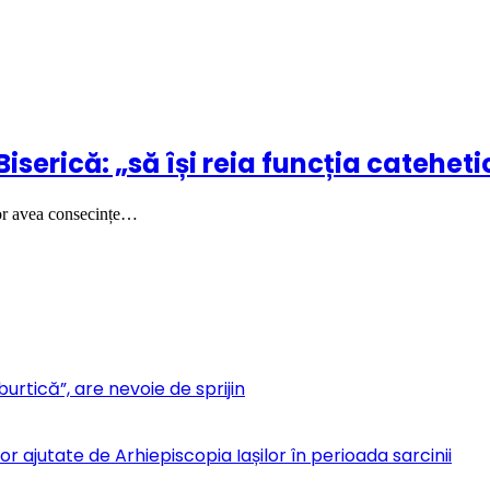
iserică: „să își reia funcția catehet
or avea consecințe…
urtică”, are nevoie de sprijin
r ajutate de Arhiepiscopia Iașilor în perioada sarcinii