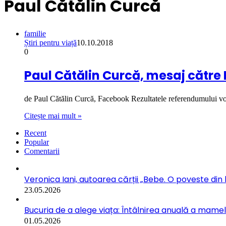
Paul Cătălin Curcă
familie
Știri pentru viață
10.10.2018
0
Paul Cătălin Curcă, mesaj către B
de Paul Cătălin Curcă, Facebook Rezultatele referendumului v
Citește mai mult »
Recent
Popular
Comentarii
Veronica Iani, autoarea cărții „Bebe. O poveste din b
23.05.2026
Bucuria de a alege viața: Întâlnirea anuală a mamelo
01.05.2026