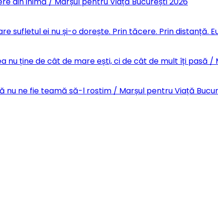
re din inimă / Marșul pentru Viață București 2026
re sufletul ei nu și-o dorește. Prin tăcere. Prin distanță.
 nu ține de cât de mare ești, ci de cât de mult îți pasă /
Să nu ne fie teamă să-l rostim / Marșul pentru Viață Bucu