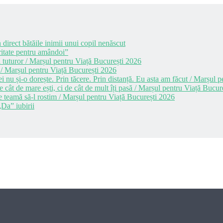
 direct bătăile inimii unui copil nenăscut
itate pentru amândoi”
 tuturor / Marșul pentru Viață București 2026
 / Marșul pentru Viață București 2026
i nu și-o dorește. Prin tăcere. Prin distanță. Eu asta am făcut / Marșul
cât de mare ești, ci de cât de mult îți pasă / Marșul pentru Viață Bucur
e teamă să-l rostim / Marșul pentru Viață București 2026
Da” iubirii