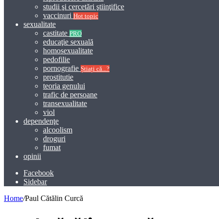
studii şi cercetări ştiinţifice
vaccinuri
Hot topic
sexualitate
castitate
PRO
educaţie sexuală
homosexualitate
pedofilie
pornografie
Știați că...?
prostitutie
teoria genului
trafic de persoane
transexualitate
viol
dependenţe
alcoolism
droguri
fumat
opinii
Facebook
Sidebar
Home
/
Paul Cătălin Curcă