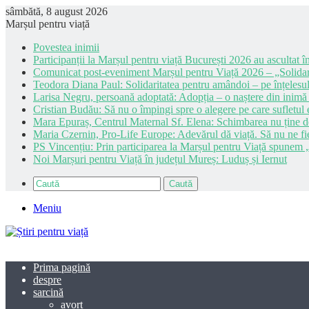
sâmbătă, 8 august 2026
Marșul pentru viață
Povestea inimii
Participanții la Marșul pentru viață București 2026 au ascultat în
Comunicat post-eveniment Marșul pentru Viață 2026 – „Solidar
Teodora Diana Paul: Solidaritatea pentru amândoi – pe înțelesul
Larisa Negru, persoană adoptată: Adopția – o naștere din inimă
Cristian Budău: Să nu o împingi spre o alegere pe care sufletul e
Mara Epuraș, Centrul Maternal Sf. Elena: Schimbarea nu ține de 
Maria Czernin, Pro-Life Europe: Adevărul dă viață. Să nu ne fi
PS Vincențiu: Prin participarea la Marșul pentru Viață spunem „
Noi Marșuri pentru Viață în județul Mureș: Luduș și Iernut
Caută
Meniu
Prima pagină
despre
sarcină
avort