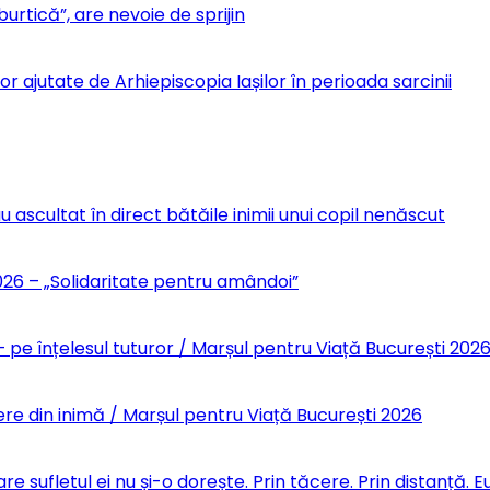
urtică”, are nevoie de sprijin
r ajutate de Arhiepiscopia Iașilor în perioada sarcinii
u ascultat în direct bătăile inimii unui copil nenăscut
6 – „Solidaritate pentru amândoi”
 pe înțelesul tuturor / Marșul pentru Viață București 202
re din inimă / Marșul pentru Viață București 2026
re sufletul ei nu și-o dorește. Prin tăcere. Prin distanță.