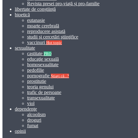
Revista presei pro-viață și pro-familie
libertate de conștiință
bioetică
eutanasie
moarte cerebrală
reproducere asistată
studii şi cercetări ştiinţifice
vaccinuri
Hot topic
sexualitate
castitate
PRO
educaţie sexuală
homosexualitate
pedofilie
pornografie
Știați că...?
prostitutie
teoria genului
trafic de persoane
transexualitate
viol
dependenţe
alcoolism
droguri
fumat
opinii