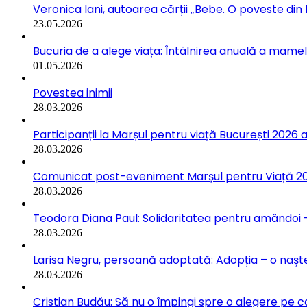
Veronica Iani, autoarea cărții „Bebe. O poveste din b
23.05.2026
Bucuria de a alege viața: Întâlnirea anuală a mamelo
01.05.2026
Povestea inimii
28.03.2026
Participanții la Marșul pentru viață București 2026 a
28.03.2026
Comunicat post-eveniment Marșul pentru Viață 202
28.03.2026
Teodora Diana Paul: Solidaritatea pentru amândoi –
28.03.2026
Larisa Negru, persoană adoptată: Adopția – o naște
28.03.2026
Cristian Budău: Să nu o împingi spre o alegere pe ca