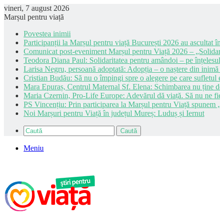
vineri, 7 august 2026
Marșul pentru viață
Povestea inimii
Participanții la Marșul pentru viață București 2026 au ascultat în
Comunicat post-eveniment Marșul pentru Viață 2026 – „Solidar
Teodora Diana Paul: Solidaritatea pentru amândoi – pe înțelesul
Larisa Negru, persoană adoptată: Adopția – o naștere din inimă
Cristian Budău: Să nu o împingi spre o alegere pe care sufletul e
Mara Epuraș, Centrul Maternal Sf. Elena: Schimbarea nu ține de 
Maria Czernin, Pro-Life Europe: Adevărul dă viață. Să nu ne fi
PS Vincențiu: Prin participarea la Marșul pentru Viață spunem „
Noi Marșuri pentru Viață în județul Mureș: Luduș și Iernut
Caută
Meniu