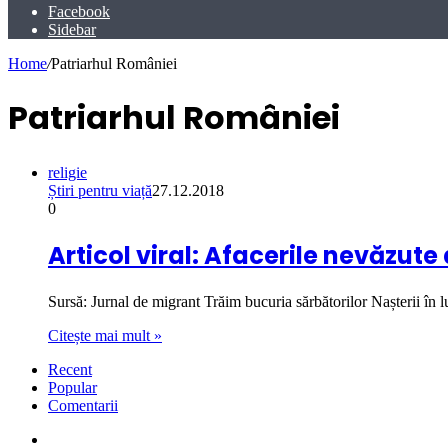
Facebook
Sidebar
Home
/
Patriarhul României
Patriarhul României
religie
Știri pentru viață
27.12.2018
0
Articol viral: Afacerile nevăzute a
Sursă: Jurnal de migrant Trăim bucuria sărbătorilor Nașterii î
Citește mai mult »
Recent
Popular
Comentarii