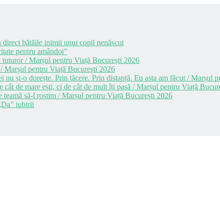
 direct bătăile inimii unui copil nenăscut
itate pentru amândoi”
 tuturor / Marșul pentru Viață București 2026
 / Marșul pentru Viață București 2026
i nu și-o dorește. Prin tăcere. Prin distanță. Eu asta am făcut / Marșul
cât de mare ești, ci de cât de mult îți pasă / Marșul pentru Viață Bucur
e teamă să-l rostim / Marșul pentru Viață București 2026
Da” iubirii