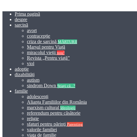
Prima pagină
despre
sarcină
avort
contracepție
criza de sarcină
MĂRTURII
Marșul pentru Viață
miracolul vieţii
nou!
Revista „Pentru viață”
viol
adopţie
dizabilităţi
autism
sindrom Down
Știați că...?
familie
adolescenţi
Alianța Familiilor din România
marxism cultural
Ideologii
referendum pentru căsătorie
religie
sfaturi pentru părinţi
Parenting
valorile familiei
viaţa de familie