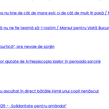
 nu ține de cât de mare ești, ci de cât de mult îți pasă /
Să nu ne fie teamă să-l rostim / Marșul pentru Viață Bucu
urtică”, are nevoie de sprijin
r ajutate de Arhiepiscopia Iașilor în perioada sarcinii
u ascultat în direct bătăile inimii unui copil nenăscut
6 – „Solidaritate pentru amândoi”