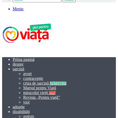
Meniu
Prima pagină
despre
sarcină
avort
contracepție
criza de sarcină
MĂRTURII
Marșul pentru Viață
miracolul vieţii
nou!
Revista „Pentru viață”
viol
adopţie
dizabilităţi
autism