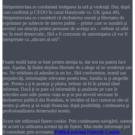
Stiripentruviata.ro condamnă instigarea la ură şi violenţă. Dar, după
cum confirmă şi CEDO în cazul Handyside vs. UK (para 49),
Stiripentruviata.ro consideră că dezbaterea onestă şi libertatea de
exprimare pe subiecte de interes public – printre care se numără şi
avortul sau atracţia pentru persoane de acelaşi sex – trebuie să aibă
loc în mod democratic, fără a fi cenzurate de ameninţarea că vor fi
interpretate ca „discurs al urii”.
Dragă cititorule
Foarte multă lume se bate pentru atenţia ta, dar noi nu putem face
asta. Aşadar, îţi lăsăm deplina libertate de a alege să ne urmăreşti sau
nu. Ne străduim să adunăm la un loc, fără conformism, teamă sau
prejudecăţi, informaţiile relevante pentru tine, familia ta şi alegerile
tale. Pentru a ţi le proteja şi păstra, trebuie să fii în primul rând
informat. Dacă ţi se pare că informările şi analizele pe care le
selectăm sunt utile pentru viaţa ta şi se pot dovedi necesare în
dezbaterea publică din România, te invităm să faci cunoscut site-ul
nostru şi altora şi să susţii financiar, după posibilităţi, continuarea şi
profesionalizarea demersului nostru.
Acest site utilizează fișiere cookie. Prin continuarea navigării, sunteți
de acord cu utilizarea acestui tip de fișiere. Mai multe informații pot
fi consultate prin accesarea
Politicii privind Fișierele Cookie