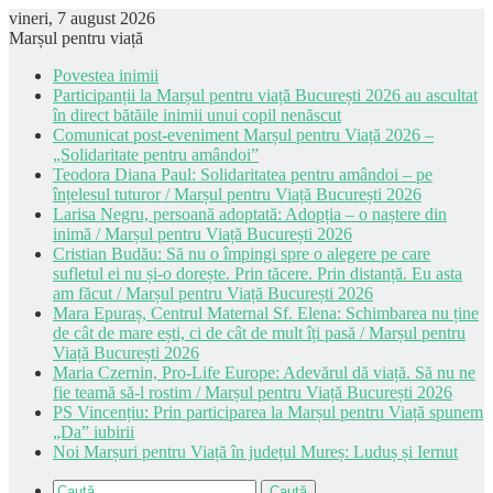
vineri, 7 august 2026
Marșul pentru viață
Povestea inimii
Participanții la Marșul pentru viață București 2026 au ascultat
în direct bătăile inimii unui copil nenăscut
Comunicat post-eveniment Marșul pentru Viață 2026 –
„Solidaritate pentru amândoi”
Teodora Diana Paul: Solidaritatea pentru amândoi – pe
înțelesul tuturor / Marșul pentru Viață București 2026
Larisa Negru, persoană adoptată: Adopția – o naștere din
inimă / Marșul pentru Viață București 2026
Cristian Budău: Să nu o împingi spre o alegere pe care
sufletul ei nu și-o dorește. Prin tăcere. Prin distanță. Eu asta
am făcut / Marșul pentru Viață București 2026
Mara Epuraș, Centrul Maternal Sf. Elena: Schimbarea nu ține
de cât de mare ești, ci de cât de mult îți pasă / Marșul pentru
Viață București 2026
Maria Czernin, Pro-Life Europe: Adevărul dă viață. Să nu ne
fie teamă să-l rostim / Marșul pentru Viață București 2026
PS Vincențiu: Prin participarea la Marșul pentru Viață spunem
„Da” iubirii
Noi Marșuri pentru Viață în județul Mureș: Luduș și Iernut
Caută