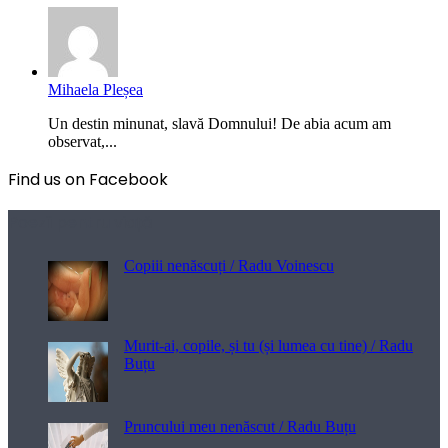
Mihaela Pleșea
Un destin minunat, slavă Domnului! De abia acum am
observat,...
Find us on Facebook
Poezii pentru viață
Copiii nenăscuți / Radu Voinescu
Murit-ai, copile, și tu (și lumea cu tine) / Radu
Buțu
Pruncului meu nenăscut / Radu Buțu