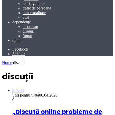
teoria genului
trafic de persoane
transexualitate
viol
dependenţe
alcoolism
droguri
fumat
opinii
Facebook
Sidebar
Home
/
discuții
discuții
familie
Știri pentru viață
06.04.2020
0
„Discută online probleme de