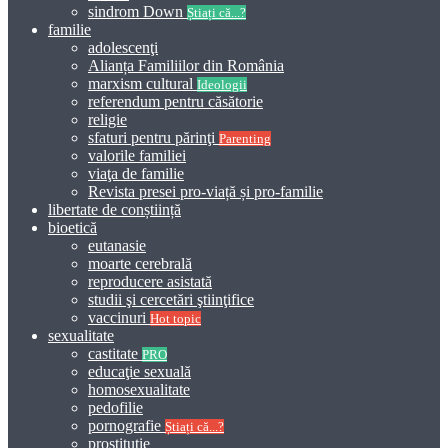
sindrom Down
Știați că...?
familie
adolescenţi
Alianța Familiilor din România
marxism cultural
Ideologii
referendum pentru căsătorie
religie
sfaturi pentru părinţi
Parenting
valorile familiei
viaţa de familie
Revista presei pro-viață și pro-familie
libertate de conștiință
bioetică
eutanasie
moarte cerebrală
reproducere asistată
studii şi cercetări ştiinţifice
vaccinuri
Hot topic
sexualitate
castitate
PRO
educaţie sexuală
homosexualitate
pedofilie
pornografie
Știați că...?
prostitutie