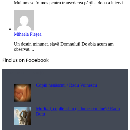
Mulțumesc frumos pentru transcrierea părții a doua a intervi...
Mihaela Pleșea
Un destin minunat, slavă Domnului! De abia acum am
observat,...
Find us on Facebook
Poezii pentru viață
Copiii nenăscuți / Radu Voinescu
Murit-ai, copile, și tu (și lumea cu tine) / Radu
Buțu