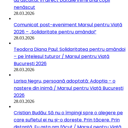
au ascultat în direct bătăile inimii unui copil
nenăscut
28.03.2026
Comunicat post-eveniment Marșul pentru Viață
2026 – „Solidaritate pentru amândoi”
28.03.2026
Teodora Diana Paul: Solidaritatea pentru amândoi
– pe înțelesul tuturor / Marșul pentru Viață
București 2026
28.03.2026
Larisa Negru, persoană adoptată: Adopția – o
naștere din inimă / Marșul pentru Viață București
2026
28.03.2026
Cristian Budău: Să nu o împingi spre o alegere pe
care sufletul ei nu și-o dorește. Prin tăcere. Prin
distanță. Eu asta am făcut / Marșul pentru Viață