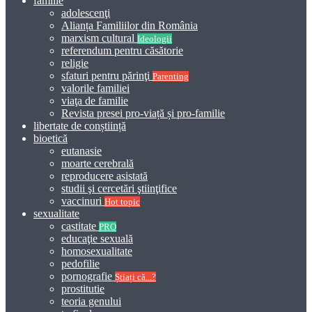
familie
adolescenţi
Alianța Familiilor din România
marxism cultural
Ideologii
referendum pentru căsătorie
religie
sfaturi pentru părinţi
Parenting
valorile familiei
viaţa de familie
Revista presei pro-viață și pro-familie
libertate de conștiință
bioetică
eutanasie
moarte cerebrală
reproducere asistată
studii şi cercetări ştiinţifice
vaccinuri
Hot topic
sexualitate
castitate
PRO
educaţie sexuală
homosexualitate
pedofilie
pornografie
Știați că...?
prostitutie
teoria genului