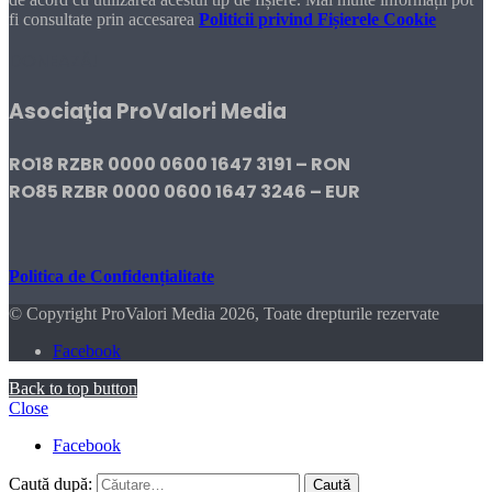
fi consultate prin accesarea
Politicii privind Fișierele Cookie
DONEAZĂ!
Asociaţia ProValori Media
RO18 RZBR 0000 0600 1647 3191 – RON
RO85 RZBR 0000 0600 1647 3246 – EUR
Politica de Confidențialitate
© Copyright ProValori Media 2026, Toate drepturile rezervate
Facebook
Back to top button
Close
Facebook
Caută după: