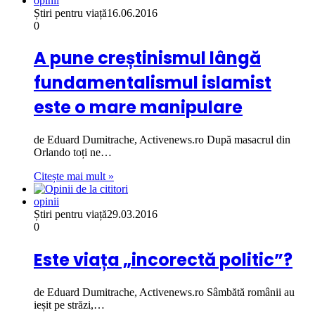
opinii
Știri pentru viață
16.06.2016
0
A pune creștinismul lângă
fundamentalismul islamist
este o mare manipulare
de Eduard Dumitrache, Activenews.ro După masacrul din
Orlando toți ne…
Citește mai mult »
opinii
Știri pentru viață
29.03.2016
0
Este viața „incorectă politic”?
de Eduard Dumitrache, Activenews.ro Sâmbătă românii au
ieșit pe străzi,…