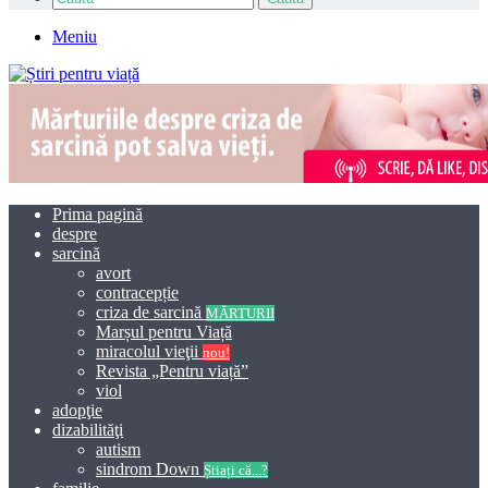
Meniu
Prima pagină
despre
sarcină
avort
contracepție
criza de sarcină
MĂRTURII
Marșul pentru Viață
miracolul vieţii
nou!
Revista „Pentru viață”
viol
adopţie
dizabilităţi
autism
sindrom Down
Știați că...?