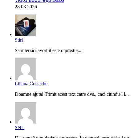
Viață București 2026
28.03.2026
Stiri
Sa interzici avortul este o prostie....
Liliana Costache
Doamne ajuta! Trimit acest text catre dvs., caci citindu-l l...
SNL
Da, vor să popularizeze moartea. În general, progresiștii po...