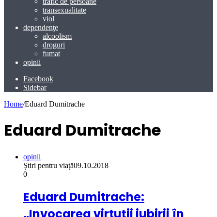
trafic de persoane
transexualitate
viol
dependenţe
alcoolism
droguri
fumat
opinii
Facebook
Sidebar
Home
/
Eduard Dumitrache
Eduard Dumitrache
opinii
Știri pentru viață
09.10.2018
0
Eduard Dumitrache:
„Invocarea virtuții iubirii în