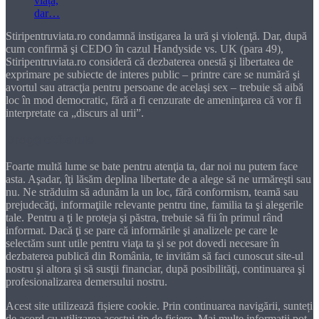
Stiripentruviata.ro condamnă instigarea la ură şi violenţă. Dar, după
cum confirmă şi CEDO în cazul Handyside vs. UK (para 49),
Stiripentruviata.ro consideră că dezbaterea onestă şi libertatea de
exprimare pe subiecte de interes public – printre care se numără şi
avortul sau atracţia pentru persoane de acelaşi sex – trebuie să aibă
loc în mod democratic, fără a fi cenzurate de ameninţarea că vor fi
interpretate ca „discurs al urii”.
Dragă cititorule
Foarte multă lume se bate pentru atenţia ta, dar noi nu putem face
asta. Aşadar, îţi lăsăm deplina libertate de a alege să ne urmăreşti sau
nu. Ne străduim să adunăm la un loc, fără conformism, teamă sau
prejudecăţi, informaţiile relevante pentru tine, familia ta şi alegerile
tale. Pentru a ţi le proteja şi păstra, trebuie să fii în primul rând
informat. Dacă ţi se pare că informările şi analizele pe care le
selectăm sunt utile pentru viaţa ta şi se pot dovedi necesare în
dezbaterea publică din România, te invităm să faci cunoscut site-ul
nostru şi altora şi să susţii financiar, după posibilităţi, continuarea şi
profesionalizarea demersului nostru.
Acest site utilizează fișiere cookie. Prin continuarea navigării, sunteți
de acord cu utilizarea acestui tip de fișiere. Mai multe informații pot