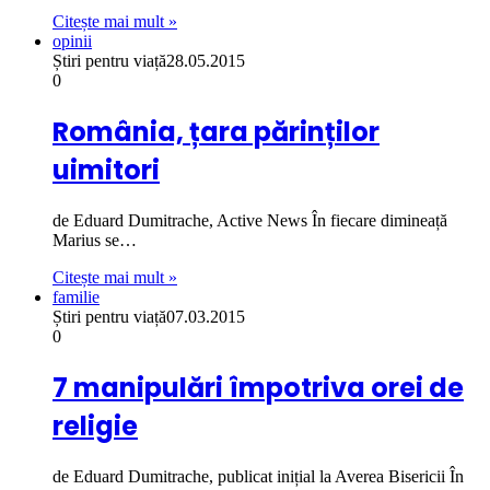
Citește mai mult »
opinii
Știri pentru viață
28.05.2015
0
România, țara părinților
uimitori
de Eduard Dumitrache, Active News În fiecare dimineață
Marius se…
Citește mai mult »
familie
Știri pentru viață
07.03.2015
0
7 manipulări împotriva orei de
religie
de Eduard Dumitrache, publicat inițial la Averea Bisericii În