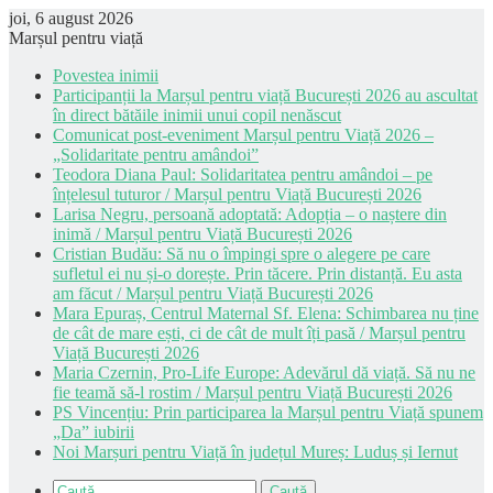
joi, 6 august 2026
Marșul pentru viață
Povestea inimii
Participanții la Marșul pentru viață București 2026 au ascultat
în direct bătăile inimii unui copil nenăscut
Comunicat post-eveniment Marșul pentru Viață 2026 –
„Solidaritate pentru amândoi”
Teodora Diana Paul: Solidaritatea pentru amândoi – pe
înțelesul tuturor / Marșul pentru Viață București 2026
Larisa Negru, persoană adoptată: Adopția – o naștere din
inimă / Marșul pentru Viață București 2026
Cristian Budău: Să nu o împingi spre o alegere pe care
sufletul ei nu și-o dorește. Prin tăcere. Prin distanță. Eu asta
am făcut / Marșul pentru Viață București 2026
Mara Epuraș, Centrul Maternal Sf. Elena: Schimbarea nu ține
de cât de mare ești, ci de cât de mult îți pasă / Marșul pentru
Viață București 2026
Maria Czernin, Pro-Life Europe: Adevărul dă viață. Să nu ne
fie teamă să-l rostim / Marșul pentru Viață București 2026
PS Vincențiu: Prin participarea la Marșul pentru Viață spunem
„Da” iubirii
Noi Marșuri pentru Viață în județul Mureș: Luduș și Iernut
Caută