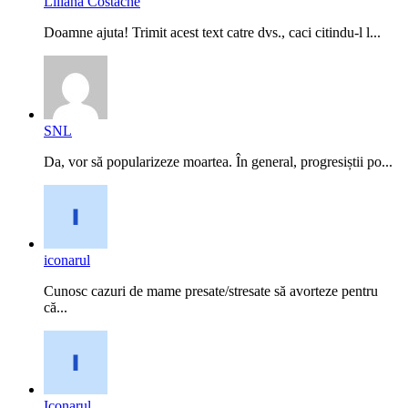
Liliana Costache
Doamne ajuta! Trimit acest text catre dvs., caci citindu-l l...
SNL
Da, vor să popularizeze moartea. În general, progresiștii po...
iconarul
Cunosc cazuri de mame presate/stresate să avorteze pentru
că...
Iconarul