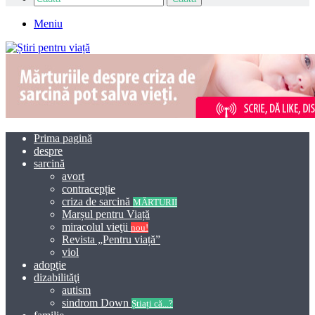
Meniu
Prima pagină
despre
sarcină
avort
contracepție
criza de sarcină
MĂRTURII
Marșul pentru Viață
miracolul vieţii
nou!
Revista „Pentru viață”
viol
adopţie
dizabilităţi
autism
sindrom Down
Știați că...?