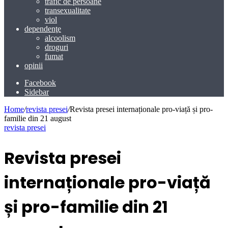
trafic de persoane
transexualitate
viol
dependenţe
alcoolism
droguri
fumat
opinii
Facebook
Sidebar
Home
/
revista presei
/
Revista presei internaționale pro-viață și pro-
familie din 21 august
revista presei
Revista presei
internaționale pro-viață
și pro-familie din 21