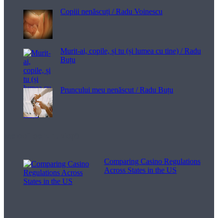
Copiii nenăscuți / Radu Voinescu
Murit-ai, copile, și tu (și lumea cu tine) / Radu
Buțu
Pruncului meu nenăscut / Radu Buțu
Melodii pentru viață
Comparing Casino Regulations
Across States in the US