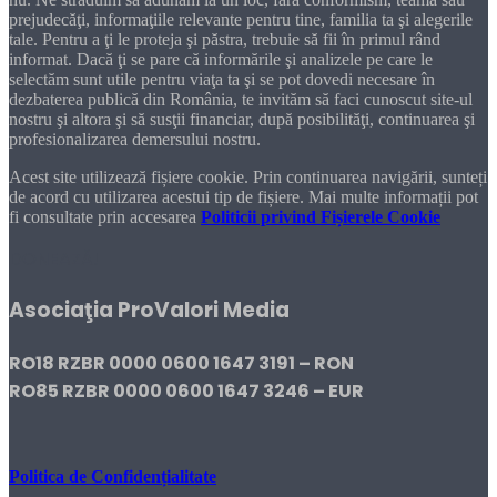
prejudecăţi, informaţiile relevante pentru tine, familia ta şi alegerile
tale. Pentru a ţi le proteja şi păstra, trebuie să fii în primul rând
informat. Dacă ţi se pare că informările şi analizele pe care le
selectăm sunt utile pentru viaţa ta şi se pot dovedi necesare în
dezbaterea publică din România, te invităm să faci cunoscut site-ul
nostru şi altora şi să susţii financiar, după posibilităţi, continuarea şi
profesionalizarea demersului nostru.
Acest site utilizează fișiere cookie. Prin continuarea navigării, sunteți
de acord cu utilizarea acestui tip de fișiere. Mai multe informații pot
fi consultate prin accesarea
Politicii privind Fișierele Cookie
DONEAZĂ!
Asociaţia ProValori Media
RO18 RZBR 0000 0600 1647 3191 – RON
RO85 RZBR 0000 0600 1647 3246 – EUR
Politica de Confidențialitate