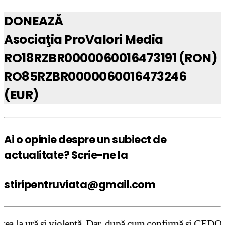
DONEAZĂ
Asociaţia ProValori Media
RO18RZBR0000060016473191 (RON)
RO85RZBR0000060016473246
(EUR)
Ai o opinie despre un subiect de
actualitate? Scrie-ne la
stiripentruviata@gmail.com
enţă. Dar, după cum confirmă şi CEDO în cazul Handyside v