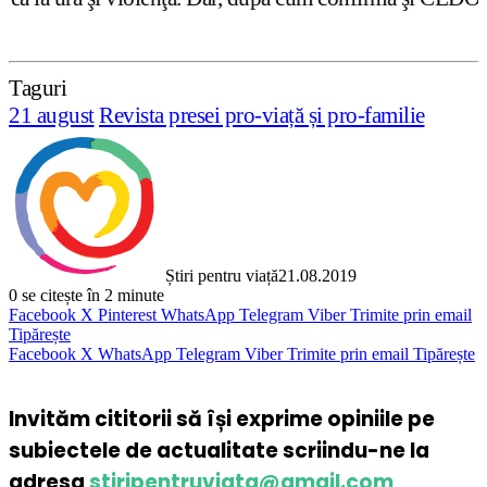
Taguri
21 august
Revista presei pro-viață și pro-familie
Știri pentru viață
21.08.2019
0
se citește în 2 minute
Facebook
X
Pinterest
WhatsApp
Telegram
Viber
Trimite prin email
Tipărește
Facebook
X
WhatsApp
Telegram
Viber
Trimite prin email
Tipărește
Invităm cititorii să își exprime opiniile pe
subiectele de actualitate scriindu-ne la
adresa
stiripentruviata@gmail.com