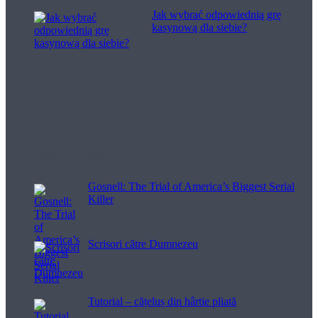
Jak wybrać odpowiednią grę
kasynową dla siebie?
Filme pentru viață
Gosnell: The Trial of America’s Biggest Serial
Killer
Scrisori către Dumnezeu
Tutorial – cățeluș din hârtie pliată