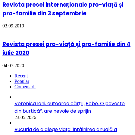
Revista presei internaționale pro-viață și
pro-familie din 3 septembrie
03.09.2019
Revista presei pro-viață și pro-familie din 4
iulie 2020
04.07.2020
Recent
Popular
Comentarii
Veronica Iani, autoarea cărții „Bebe. O poveste
din burtică”, are nevoie de sprijin
23.05.2026
Bucuria de a alege viața: Întâlnirea anuală a