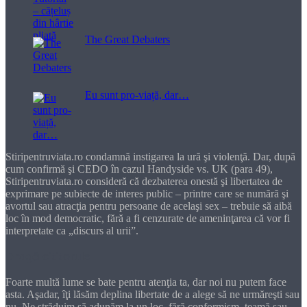
The Great Debaters
Eu sunt pro-viață, dar…
Stiripentruviata.ro condamnă instigarea la ură şi violenţă. Dar, după
cum confirmă şi CEDO în cazul Handyside vs. UK (para 49),
Stiripentruviata.ro consideră că dezbaterea onestă şi libertatea de
exprimare pe subiecte de interes public – printre care se numără şi
avortul sau atracţia pentru persoane de acelaşi sex – trebuie să aibă
loc în mod democratic, fără a fi cenzurate de ameninţarea că vor fi
interpretate ca „discurs al urii”.
Dragă cititorule
Foarte multă lume se bate pentru atenţia ta, dar noi nu putem face
asta. Aşadar, îţi lăsăm deplina libertate de a alege să ne urmăreşti sau
nu. Ne străduim să adunăm la un loc, fără conformism, teamă sau