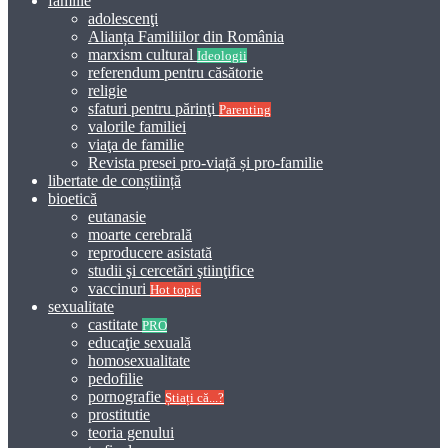
familie
adolescenţi
Alianța Familiilor din România
marxism cultural
Ideologii
referendum pentru căsătorie
religie
sfaturi pentru părinţi
Parenting
valorile familiei
viaţa de familie
Revista presei pro-viață și pro-familie
libertate de conștiință
bioetică
eutanasie
moarte cerebrală
reproducere asistată
studii şi cercetări ştiinţifice
vaccinuri
Hot topic
sexualitate
castitate
PRO
educaţie sexuală
homosexualitate
pedofilie
pornografie
Știați că...?
prostitutie
teoria genului