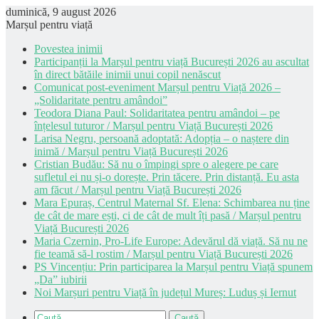
duminică, 9 august 2026
Marșul pentru viață
Povestea inimii
Participanții la Marșul pentru viață București 2026 au ascultat
în direct bătăile inimii unui copil nenăscut
Comunicat post-eveniment Marșul pentru Viață 2026 –
„Solidaritate pentru amândoi”
Teodora Diana Paul: Solidaritatea pentru amândoi – pe
înțelesul tuturor / Marșul pentru Viață București 2026
Larisa Negru, persoană adoptată: Adopția – o naștere din
inimă / Marșul pentru Viață București 2026
Cristian Budău: Să nu o împingi spre o alegere pe care
sufletul ei nu și-o dorește. Prin tăcere. Prin distanță. Eu asta
am făcut / Marșul pentru Viață București 2026
Mara Epuraș, Centrul Maternal Sf. Elena: Schimbarea nu ține
de cât de mare ești, ci de cât de mult îți pasă / Marșul pentru
Viață București 2026
Maria Czernin, Pro-Life Europe: Adevărul dă viață. Să nu ne
fie teamă să-l rostim / Marșul pentru Viață București 2026
PS Vincențiu: Prin participarea la Marșul pentru Viață spunem
„Da” iubirii
Noi Marșuri pentru Viață în județul Mureș: Luduș și Iernut
Caută