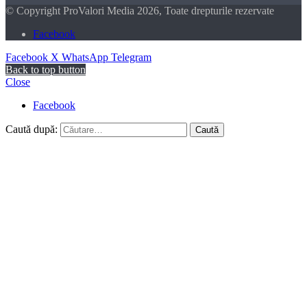
© Copyright ProValori Media 2026, Toate drepturile rezervate
Facebook
Facebook
X
WhatsApp
Telegram
Back to top button
Close
Facebook
Caută după: