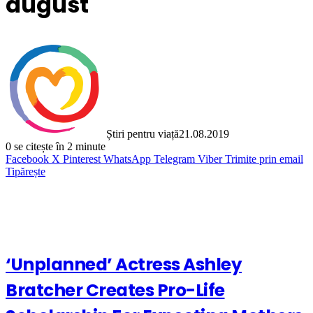
august
Știri pentru viață
21.08.2019
0
se citește în 2 minute
Facebook
X
Pinterest
WhatsApp
Telegram
Viber
Trimite prin email
Tipărește
‘Unplanned’ Actress Ashley
Bratcher Creates Pro-Life