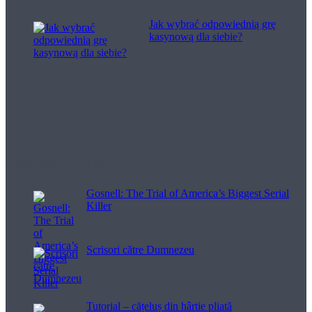
Jak wybrać odpowiednią grę
kasynową dla siebie?
Filme pentru viață
Gosnell: The Trial of America’s Biggest Serial
Killer
Scrisori către Dumnezeu
Tutorial – cățeluș din hârtie pliată