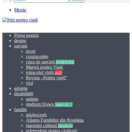
Meniu
Prima pagină
despre
sarcină
avort
contracepție
criza de sarcină
MĂRTURII
Marșul pentru Viață
miracolul vieţii
nou!
Revista „Pentru viață”
viol
adopţie
dizabilităţi
autism
sindrom Down
Știați că...?
familie
adolescenţi
Alianța Familiilor din România
marxism cultural
Ideologii
referendum pentru căsătorie