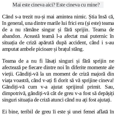
Mai este cineva aici? Este cineva cu mine?
Când s-a trezit nu-și mai amintea nimic. Știa însă că,
în general, una dintre marile lui frici era (și este) teama
de a nu rămâne singur și fără sprijin. Teama de
abandon. Această teamă l-a afectat mai puternic în
situația de criză apărută după accident, când i s-au
amputat ambele picioare și brațul stâng.
Teama de a nu fi lăsați singuri și fără sprijin ne
afectează pe fiecare dintre noi în diferite momente ale
vieții. Gândiți-vă la un moment de criză majoră din
viața voastră, când v-ați fi dorit să vă sprijine cineva!
Gândiți-vă cum v-a ajutat sprijinul primit. Sau,
dimpotrivă, gândiți-vă cât de greu v-a fost să depășiți
singuri situația de criză atunci când nu ați fost ajutați.
Ei bine, teribil de greu îi este și unei femei aflată în