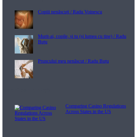
Copiii nenăscuți / Radu Voinescu
Murit-ai, copile, și tu (și lumea cu tine) / Radu
Buțu
Pruncului meu nenăscut / Radu Buțu
Melodii pentru viață
Comparing Casino Regulations
Across States in the US