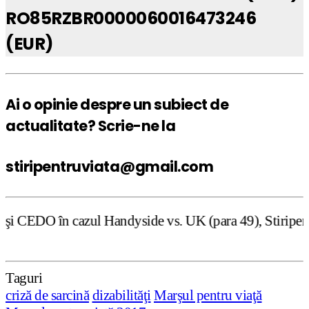
RO85RZBR0000060016473246
(EUR)
Ai o opinie despre un subiect de
actualitate? Scrie-ne la
stiripentruviata@gmail.com
Handyside vs. UK (para 49), Stiripentruviata.ro consideră
Taguri
criză de sarcină
dizabilităţi
Marşul pentru viaţă