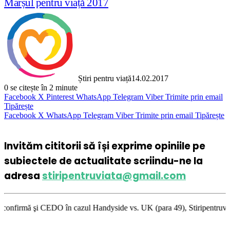
Marșul pentru viață 2017
Știri pentru viață
14.02.2017
0
se citește în 2 minute
Facebook
X
Pinterest
WhatsApp
Telegram
Viber
Trimite prin email
Tipărește
Facebook
X
WhatsApp
Telegram
Viber
Trimite prin email
Tipărește
Invităm cititorii să își exprime opiniile pe
subiectele de actualitate scriindu-ne la
adresa
stiripentruviata@gmail.com
 în cazul Handyside vs. UK (para 49), Stiripentruviata.ro consideră că d