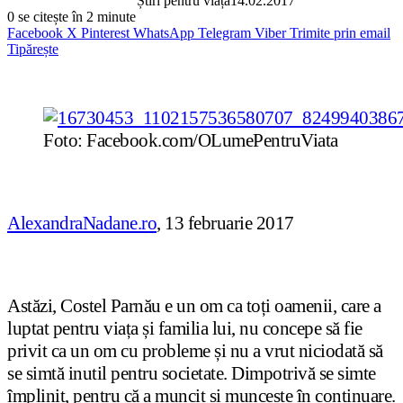
Știri pentru viață
14.02.2017
0
se citește în 2 minute
Facebook
X
Pinterest
WhatsApp
Telegram
Viber
Trimite prin email
Tipărește
Foto: Facebook.com/OLumePentruViata
AlexandraNadane.ro
, 13 februarie 2017
Astăzi, Costel Parnău e un om ca toți oamenii, care a
luptat pentru viața și familia lui, nu concepe să fie
privit ca un om cu probleme și nu a vrut niciodată să
se simtă inutil pentru societate. Dimpotrivă se simte
împlinit, pentru că a muncit și muncește în continuare.