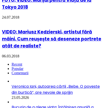
FOTO, VIDEO: Marșul pentru Viață de la
Tokyo 2018
24.07.2018
VIDEO: Mariusz Kedzierski, artistul fără
mâini. Cum reușește să deseneze portrete
atât de realiste?
06.03.2018
Recent
Popular
Comentarii
Veronica Iani, autoarea cărții „Bebe. O poveste
din burtică”, are nevoie de sprijin
23.05.2026
Bucuria de a alege viața: Întâlnirea anuală a