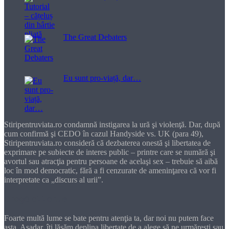
The Great Debaters
Eu sunt pro-viață, dar…
Stiripentruviata.ro condamnă instigarea la ură şi violenţă. Dar, după
cum confirmă şi CEDO în cazul Handyside vs. UK (para 49),
Stiripentruviata.ro consideră că dezbaterea onestă şi libertatea de
exprimare pe subiecte de interes public – printre care se numără şi
avortul sau atracţia pentru persoane de acelaşi sex – trebuie să aibă
loc în mod democratic, fără a fi cenzurate de ameninţarea că vor fi
interpretate ca „discurs al urii”.
Dragă cititorule
Foarte multă lume se bate pentru atenţia ta, dar noi nu putem face
asta. Aşadar, îţi lăsăm deplina libertate de a alege să ne urmăreşti sau