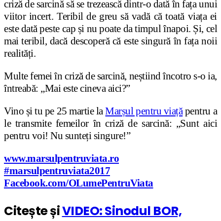
criză de sarcină să se trezească dintr-o dată în fața unui
viitor incert. Teribil de greu să vadă că toată viața ei
este dată peste cap și nu poate da timpul înapoi. Și, cel
mai teribil, dacă descoperă că este singură în fața noii
realități.
Multe femei în criză de sarcină, neștiind încotro s-o ia,
întreabă: „Mai este cineva aici?”
Vino și tu pe 25 martie la
Marșul pentru viață
pentru a
le transmite femeilor în criză de sarcină: „Sunt aici
pentru voi! Nu sunteți singure!”
www.marsulpentruviata.ro
#marsulpentruviata2017
Facebook.com/OLumePentruViata
Citește și
VIDEO: Sinodul BOR,