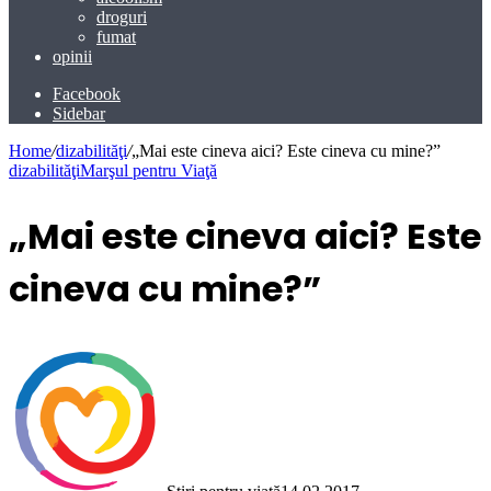
droguri
fumat
opinii
Facebook
Sidebar
Home
/
dizabilităţi
/
„Mai este cineva aici? Este cineva cu mine?”
dizabilităţi
Marşul pentru Viaţă
„Mai este cineva aici? Este
cineva cu mine?”