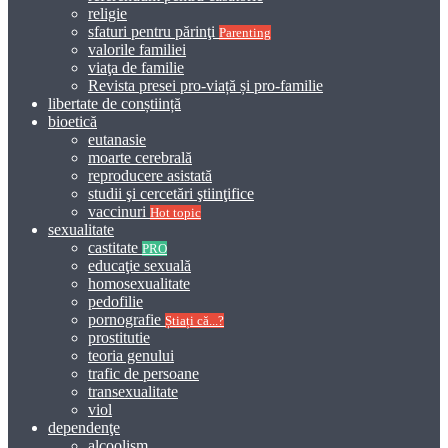
religie
sfaturi pentru părinţi
Parenting
valorile familiei
viaţa de familie
Revista presei pro-viață și pro-familie
libertate de conștiință
bioetică
eutanasie
moarte cerebrală
reproducere asistată
studii şi cercetări ştiinţifice
vaccinuri
Hot topic
sexualitate
castitate
PRO
educaţie sexuală
homosexualitate
pedofilie
pornografie
Știați că...?
prostitutie
teoria genului
trafic de persoane
transexualitate
viol
dependenţe
alcoolism