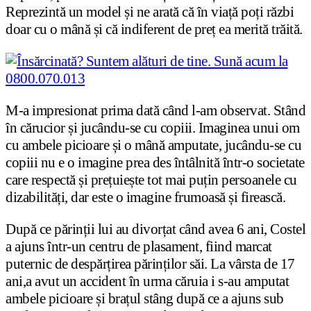
Reprezintă un model și ne arată că în viață poți răzbi
doar cu o mână și că indiferent de preț ea merită trăită.
M-a impresionat prima dată când l-am observat. Stând
în cărucior și jucându-se cu copiii. Imaginea unui om
cu ambele picioare și o mână amputate, jucându-se cu
copiii nu e o imagine prea des întâlnită într-o societate
care respectă și prețuiește tot mai puțin persoanele cu
dizabilități, dar este o imagine frumoasă și firească.
După ce părinții lui au divorțat când avea 6 ani, Costel
a ajuns într-un centru de plasament, fiind marcat
puternic de despărțirea părinților săi. La vârsta de 17
ani,a avut un accident în urma căruia i s-au amputat
ambele picioare și brațul stâng după ce a ajuns sub