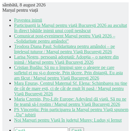
sâmbătă, 8 august 2026
Marșul pentru viață
Povestea inimii
Participanții la Marșul pentru viață București 2026 au ascultat
în direct bătăile inimii unui copil nenăscut
Comunicat post-eveniment Marșul pentru Viață 2026 –
„Solidaritate pentru amândoi”
Teodora Diana Paul: Solidaritatea pentru amândoi – pe
înțelesul tuturor / Marșul pentru Viață București 2026
Larisa Negru, persoană adoptată: Adopția – o naștere din
inimă / Marșul pentru Viață București 2026
Cristian Budău: Să nu o împingi spre o alegere pe care
sufletul ei nu și-o dorește. Prin tăcere. Prin distanță. Eu asta
am făcut / Marșul pentru Viață București 2026
Mara Epuraș, Centrul Maternal Sf. Elena: Schimbarea nu ține
de cât de mare ești, ci de cât de mult îți pasă / Marșul pentru
Viață București 2026
Maria Czernin, Pro-Life Europe: Adevărul dă viață. Să nu ne
fie teamă să-l rostim / Marșul pentru Viață București 2026
PS Vincențiu: Prin participarea la Marșul pentru Viață spunem
„Da” iubirii
Noi Marșuri pentru Viață în județul Mureș: Luduș și Iernut
Caută