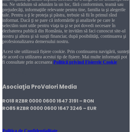
nu. Ne străduim să adunăm la un loc, fără conformism, teamă sau
prejudecăţi, informaţiile relevante pentru tine, familia ta şi alegerile
tale. Pentru a ţi le proteja şi păstra, trebuie să fii în primul rând
informat. Dacă ţi se pare că informările şi analizele pe care le
selectăm sunt utile pentru viaţa ta şi se pot dovedi necesare în
dezbaterea publică din România, te invităm să faci cunoscut site-ul
nostru şi altora şi să susţii financiar, după posibilităţi, continuarea şi
profesionalizarea demersului nostru.
Acest site utilizează fișiere cookie. Prin continuarea navigării, sunteți
de acord cu utilizarea acestui tip de fișiere. Mai multe informații pot
fi consultate prin accesarea
Politicii privind Fișierele Cookie
DONEAZĂ!
Asociaţia ProValori Media
RO18 RZBR 0000 0600 1647 3191 – RON
RO85 RZBR 0000 0600 1647 3246 – EUR
Politica de Confidențialitate