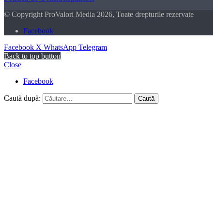
© Copyright ProValori Media 2026, Toate drepturile rezervate
Facebook
Facebook
X
WhatsApp
Telegram
Back to top button
Close
Facebook
Caută după: