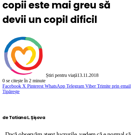
copii este mai greu să
devii un copil dificil
Știri pentru viață
13.11.2018
0
se citește în 2 minute
Facebook
X
Pinterest
WhatsApp
Telegram
Viber
Trimite prin email
Tipărește
de Tatiana L. Șișova
„Dacă observăm atent lucrurile, vedem că e normal să