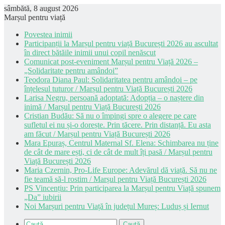
sâmbătă, 8 august 2026
Marșul pentru viață
Povestea inimii
Participanții la Marșul pentru viață București 2026 au ascultat
în direct bătăile inimii unui copil nenăscut
Comunicat post-eveniment Marșul pentru Viață 2026 –
„Solidaritate pentru amândoi”
Teodora Diana Paul: Solidaritatea pentru amândoi – pe
înțelesul tuturor / Marșul pentru Viață București 2026
Larisa Negru, persoană adoptată: Adopția – o naștere din
inimă / Marșul pentru Viață București 2026
Cristian Budău: Să nu o împingi spre o alegere pe care
sufletul ei nu și-o dorește. Prin tăcere. Prin distanță. Eu asta
am făcut / Marșul pentru Viață București 2026
Mara Epuraș, Centrul Maternal Sf. Elena: Schimbarea nu ține
de cât de mare ești, ci de cât de mult îți pasă / Marșul pentru
Viață București 2026
Maria Czernin, Pro-Life Europe: Adevărul dă viață. Să nu ne
fie teamă să-l rostim / Marșul pentru Viață București 2026
PS Vincențiu: Prin participarea la Marșul pentru Viață spunem
„Da” iubirii
Noi Marșuri pentru Viață în județul Mureș: Luduș și Iernut
Caută