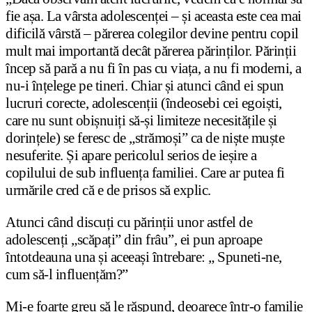
fie așa. La vârsta adolescenței – și aceasta este cea mai
dificilă vârstă – părerea colegilor devine pentru copil
mult mai importantă decât părerea părinților. Părinții
încep să pară a nu fi în pas cu viața, a nu fi moderni, a
nu-i înțelege pe tineri. Chiar și atunci când ei spun
lucruri corecte, adolescenții (îndeosebi cei egoiști,
care nu sunt obișnuiți să-și limiteze necesitățile și
dorințele) se feresc de „strămoși” ca de niște muște
nesuferite. Și apare pericolul serios de ieșire a
copilului de sub influența familiei. Care ar putea fi
urmările cred că e de prisos să explic.
Atunci când discuți cu părinții unor astfel de
adolescenți „scăpați” din frâu”, ei pun aproape
întotdeauna una și aceeași întrebare: „ Spuneti-ne,
cum să-l influențăm?”
Mi-e foarte greu să le răspund, deoarece într-o familie