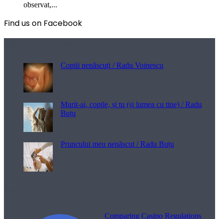
observat,...
Find us on Facebook
Poezii pentru viață
Copiii nenăscuți / Radu Voinescu
Murit-ai, copile, și tu (și lumea cu tine) / Radu
Buțu
Pruncului meu nenăscut / Radu Buțu
Melodii pentru viață
Comparing Casino Regulations