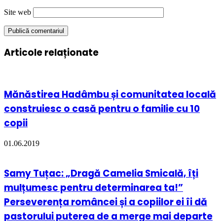
Site web
Articole relaționate
Mănăstirea Hadâmbu și comunitatea locală
construiesc o casă pentru o familie cu 10
copii
01.06.2019
Samy Tuțac: „Dragă Camelia Smicală, îți
mulțumesc pentru determinarea ta!”
Perseverența româncei și a copiilor ei îi dă
pastorului puterea de a merge mai departe