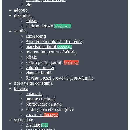
viol
adopţie
dizabilităţi
autism
sindrom Down
Știați că...?
familie
adolescenţi
Alianța Familiilor din România
marxism cultural
Ideologii
referendum pentru căsătorie
religie
sfaturi pentru părinţi
Parenting
valorile familiei
viaţa de familie
Revista presei pro-viață și pro-familie
libertate de conștiință
bioetică
eutanasie
moarte cerebrală
reproducere asistată
studii şi cercetări ştiinţifice
vaccinuri
Hot topic
sexualitate
castitate
PRO