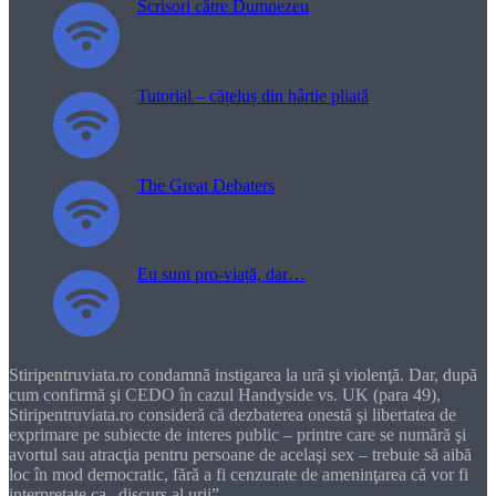
Scrisori către Dumnezeu
Tutorial – cățeluș din hârtie pliată
The Great Debaters
Eu sunt pro-viață, dar…
Stiripentruviata.ro condamnă instigarea la ură şi violenţă. Dar, după
cum confirmă şi CEDO în cazul Handyside vs. UK (para 49),
Stiripentruviata.ro consideră că dezbaterea onestă şi libertatea de
exprimare pe subiecte de interes public – printre care se numără şi
avortul sau atracţia pentru persoane de acelaşi sex – trebuie să aibă
loc în mod democratic, fără a fi cenzurate de ameninţarea că vor fi
interpretate ca „discurs al urii”.