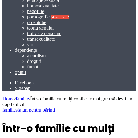
educaţie sexuală
homosexualitate
pedofilie
pornografie
Știați că...?
prostitutie
teoria genului
trafic de persoane
transexualitate
viol
dependenţe
alcoolism
droguri
fumat
opinii
Facebook
Sidebar
Home
/
familie
/
Într-o familie cu mulți copii este mai greu să devii un
copil dificil
familie
sfaturi pentru părinţi
Într-o familie cu mulți