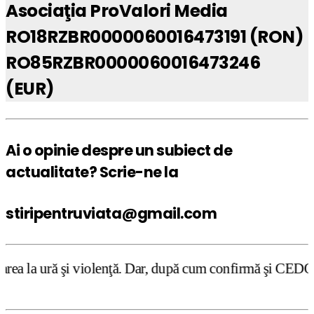
Asociaţia ProValori Media
RO18RZBR0000060016473191 (RON)
RO85RZBR0000060016473246
(EUR)
Ai o opinie despre un subiect de
actualitate? Scrie-ne la
stiripentruviata@gmail.com
ţă. Dar, după cum confirmă şi CEDO în cazul Handyside vs.