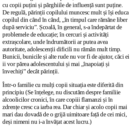
cu copii puțini și pârghiile de influență sunt puține.
De regulă, părinții copilului muncesc mult și își educa
copilul din când în când, „în timpul care rămâne liber
după serviciu”. Școală, în general, s-a îndepărtat de
problemele de educație; în cercuri și activități
extrașcolare, unde îndrumătorii ar putea avea
autoritate, adolescenții dificili nu rămân mult timp.
Bunicii, bunicile și alte rude nu vor fi de ajutor, căci ei
ii vor părea adolescentului și mai „înapoiați și
învechiți” decât părinții.
Într-o familie cu mulți copii situația este diferită din
principiu (Se înțelege, nu discutăm despre familiie
alcoolicilor cronici, în care copiii flamanzi și în
zdrențe cresc ca iarba rea. Dar chiar și acolo copii mai
mari dau dovadă de o grijă uimitoare față de cei mici,
deși nimeni nu i-a învățat acest lucru.)