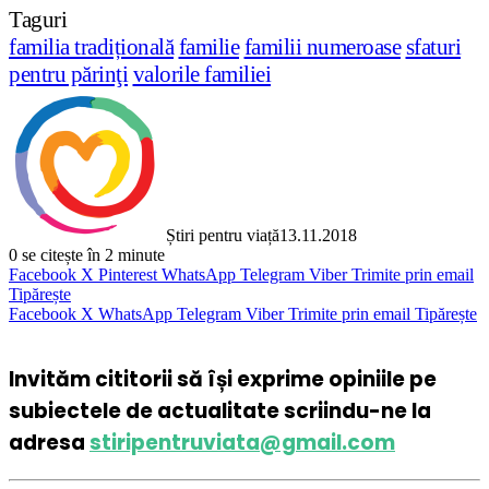
Taguri
familia tradițională
familie
familii numeroase
sfaturi
pentru părinţi
valorile familiei
Știri pentru viață
13.11.2018
0
se citește în 2 minute
Facebook
X
Pinterest
WhatsApp
Telegram
Viber
Trimite prin email
Tipărește
Facebook
X
WhatsApp
Telegram
Viber
Trimite prin email
Tipărește
Invităm cititorii să își exprime opiniile pe
subiectele de actualitate scriindu-ne la
adresa
stiripentruviata@gmail.com