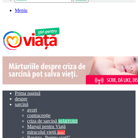
Meniu
Prima pagină
despre
sarcină
avort
contracepție
criza de sarcină
MĂRTURII
Marșul pentru Viață
miracolul vieţii
nou!
Revista „Pentru viață”