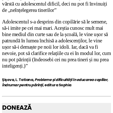
vârstă cu adolescentul dificil, deci nu pot fi învinuiți
de „neînțelegerea tinerilor”
Adolescentul s-a desprins din copilărie să le semene,
să-i imite pe cei mai mari. Aceștia cunosc mult mai
bine mediul din curte sau de la școală, le vine ușor să
patrundă în lumea închisă a adolescenților, le vine
ușor să-i demaște pe noii lor idoli. Iar, dacă va fi
nevoie, pot să clarifice relațiile cu ei în modul lor, cum
nu pot părinții (îndeosebi cei nu prea tineri și nu prea
inteligenți.)”
Șișova, L. Tatiana,
Probleme și dificultăți în educarea copiilor,
Îndrumar pentru părinți,
editura Sophia
DONEAZĂ