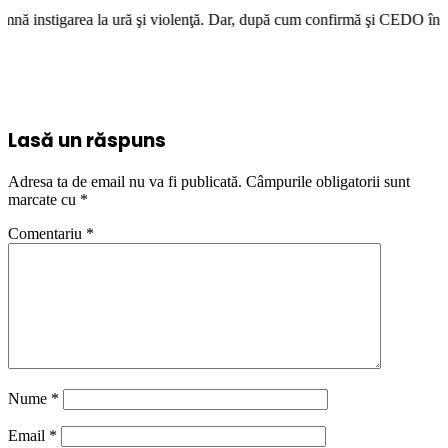
ă şi violenţă. Dar, după cum confirmă şi CEDO în cazul Handyside vs. UK 
Lasă un răspuns
Adresa ta de email nu va fi publicată.
Câmpurile obligatorii sunt
marcate cu
*
Comentariu
*
Nume
*
Email
*