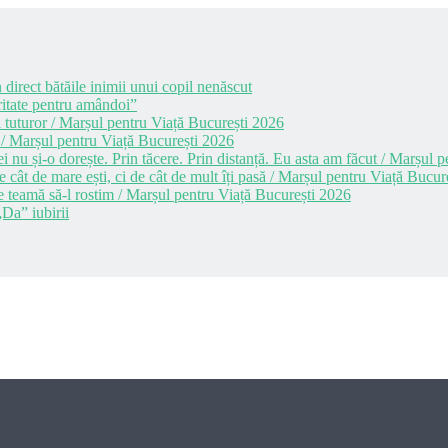
 direct bătăile inimii unui copil nenăscut
itate pentru amândoi”
 tuturor / Marșul pentru Viață București 2026
 / Marșul pentru Viață București 2026
i nu și-o dorește. Prin tăcere. Prin distanță. Eu asta am făcut / Marșul
cât de mare ești, ci de cât de mult îți pasă / Marșul pentru Viață Bucur
e teamă să-l rostim / Marșul pentru Viață București 2026
Da” iubirii