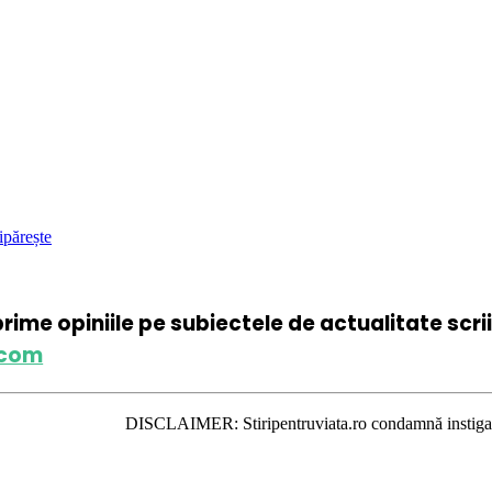
ipărește
xprime opiniile pe subiectele de actualitate scr
.com
DISCLAIMER: Stiripentruviata.ro condamnă instigarea la ură şi vio