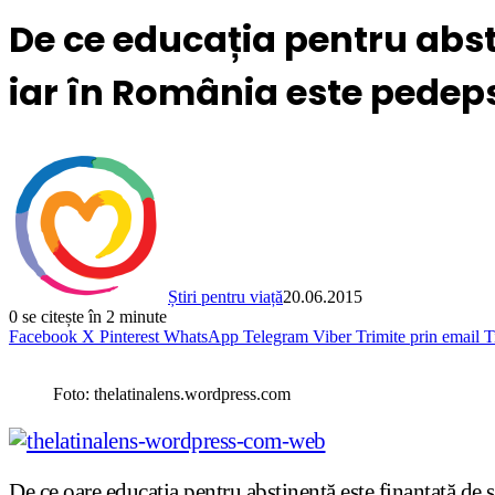
De ce educația pentru abst
iar în România este pedep
Știri pentru viață
20.06.2015
0
se citește în 2 minute
Facebook
X
Pinterest
WhatsApp
Telegram
Viber
Trimite prin email
T
Foto: thelatinalens.wordpress.com
De ce oare educația pentru abstinență este finanțată de 