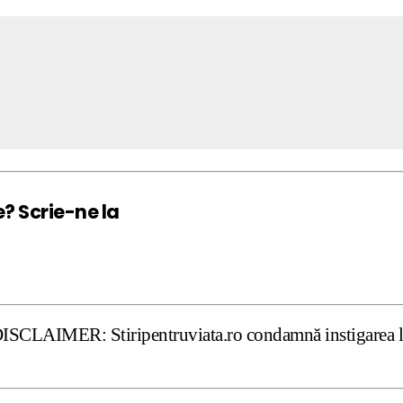
e? Scrie-ne la
tiripentruviata.ro condamnă instigarea la ură şi violenţă