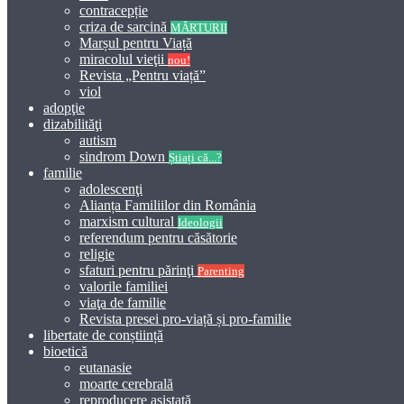
contracepție
criza de sarcină
MĂRTURII
Marșul pentru Viață
miracolul vieţii
nou!
Revista „Pentru viață”
viol
adopţie
dizabilităţi
autism
sindrom Down
Știați că...?
familie
adolescenţi
Alianța Familiilor din România
marxism cultural
Ideologii
referendum pentru căsătorie
religie
sfaturi pentru părinţi
Parenting
valorile familiei
viaţa de familie
Revista presei pro-viață și pro-familie
libertate de conștiință
bioetică
eutanasie
moarte cerebrală
reproducere asistată