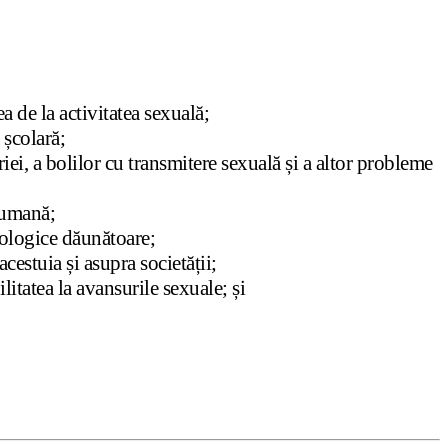
a de la activitatea sexuală;
 școlară;
riei, a bolilor cu transmitere sexuală și a altor probleme
ă umană;
ziologice dăunătoare;
cestuia și asupra societății;
itatea la avansurile sexuale; și