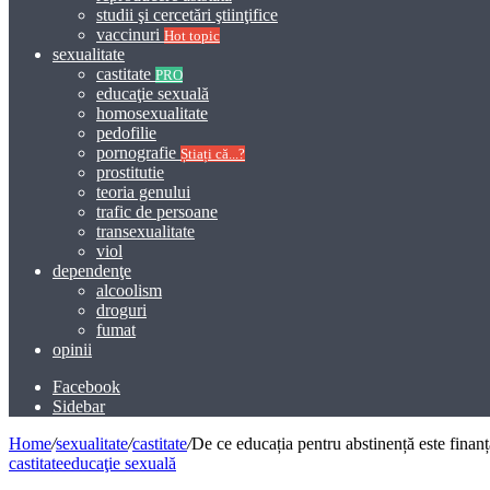
studii şi cercetări ştiinţifice
vaccinuri
Hot topic
sexualitate
castitate
PRO
educaţie sexuală
homosexualitate
pedofilie
pornografie
Știați că...?
prostitutie
teoria genului
trafic de persoane
transexualitate
viol
dependenţe
alcoolism
droguri
fumat
opinii
Facebook
Sidebar
Home
/
sexualitate
/
castitate
/
De ce educația pentru abstinență este finan
castitate
educaţie sexuală