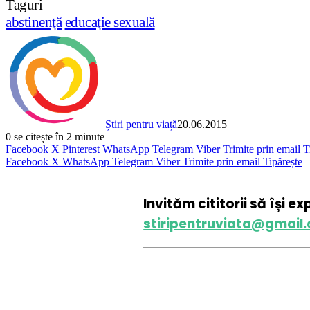
Taguri
abstinenţă
educaţie sexuală
Știri pentru viață
20.06.2015
0
se citește în 2 minute
Facebook
X
Pinterest
WhatsApp
Telegram
Viber
Trimite prin email
T
Facebook
X
WhatsApp
Telegram
Viber
Trimite prin email
Tipărește
Invităm cititorii să își e
stiripentruviata@gmail