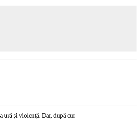
. Dar, după cum confirmă şi CEDO în cazul Handyside vs. U