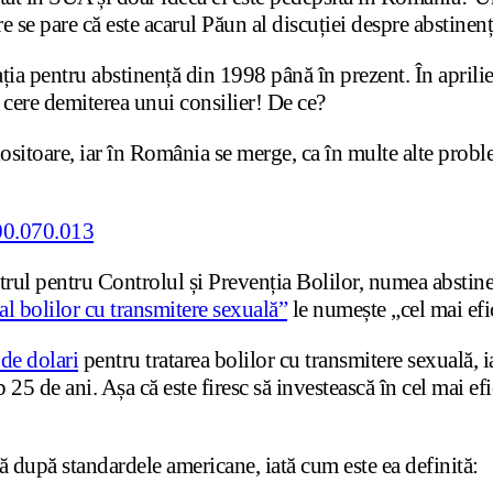
e se pare că este acarul Păun al discuției despre abstinenț
ția pentru abstinență din 1998 până în prezent. În april
 cere demiterea unui consilier! De ce?
ositoare, iar în România se merge, ca în multe alte proble
entrul pentru Controlul și Prevenția Bolilor, numea absti
al bolilor cu transmitere sexuală”
le numește „cel mai ef
de dolari
pentru tratarea bolilor cu transmitere sexuală, i
 25 de ani. Așa că este firesc să investească în cel mai e
ă după standardele americane, iată cum este ea definită: