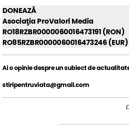
DONEAZĂ
Asociaţia ProValori Media
RO18RZBR0000060016473191 (RON)
RO85RZBR0000060016473246 (EUR)
Ai o opinie despre un subiect de actualitat
stiripentruviata@gmail.com
DISCLAIMER: S