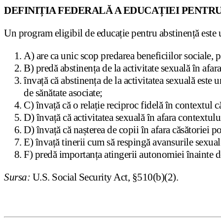
DEFINIȚIA FEDERALĂ A EDUCAȚIEI PENTR
Un program eligibil de educație pentru abstinență este 
A) are ca unic scop predarea beneficiilor sociale, p
B) predă abstinența de la activitate sexuală în afara
învață că abstinența de la activitatea sexuală este u
de sănătate asociate;
C) învață că o relație reciproc fidelă în contextul 
D) învață că activitatea sexuală în afara contextulu
D) învață că nașterea de copii în afara căsătoriei p
E) învață tinerii cum să respingă avansurile sexual
F) predă importanța atingerii autonomiei înainte de
Sursa:
U.S. Social Security Act, §510(b)(2).