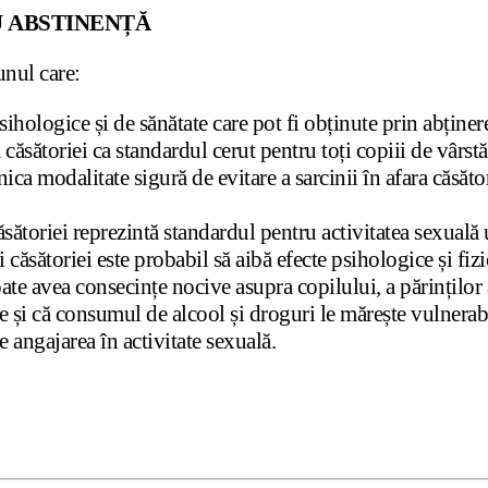
U ABSTINENȚĂ
unul care:
sihologice și de sănătate care pot fi obținute prin abținere
 căsătoriei ca standardul cerut pentru toți copiii de vârstă
nica modalitate sigură de evitare a sarcinii în afara căsăto
căsătoriei reprezintă standardul pentru activitatea sexual
i căsătoriei este probabil să aibă efecte psihologice și fi
oate avea consecințe nocive asupra copilului, a părinților a
e și că consumul de alcool și droguri le mărește vulnerabil
 angajarea în activitate sexuală.