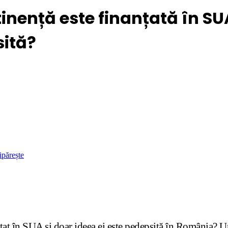
inență este finanțată în SU
sită?
ipărește
stat în SUA și doar ideea ei este pedepsită în România? U