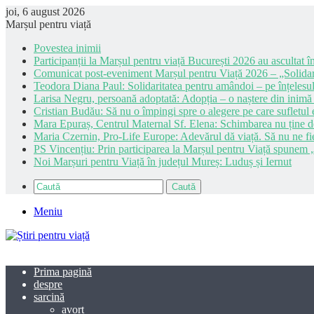
joi, 6 august 2026
Marșul pentru viață
Povestea inimii
Participanții la Marșul pentru viață București 2026 au ascultat în
Comunicat post-eveniment Marșul pentru Viață 2026 – „Solidar
Teodora Diana Paul: Solidaritatea pentru amândoi – pe înțelesul
Larisa Negru, persoană adoptată: Adopția – o naștere din inimă
Cristian Budău: Să nu o împingi spre o alegere pe care sufletul e
Mara Epuraș, Centrul Maternal Sf. Elena: Schimbarea nu ține de 
Maria Czernin, Pro-Life Europe: Adevărul dă viață. Să nu ne fi
PS Vincențiu: Prin participarea la Marșul pentru Viață spunem „
Noi Marșuri pentru Viață în județul Mureș: Luduș și Iernut
Caută
Meniu
Prima pagină
despre
sarcină
avort