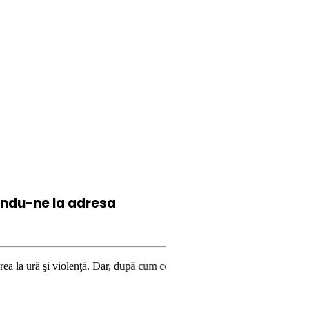
iindu-ne la
adresa
lenţă. Dar, după cum confirmă şi CEDO în cazul Handyside vs. UK (para 49