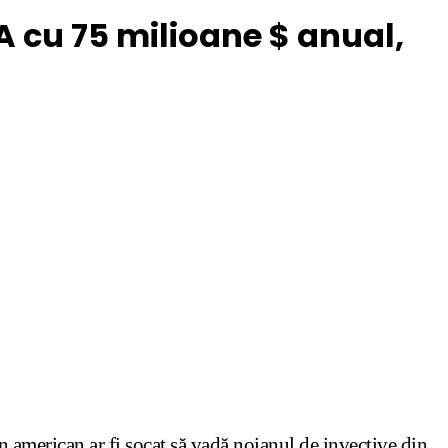
A cu 75 milioane $ anual,
n american ar fi șocat să vadă noianul de invective din